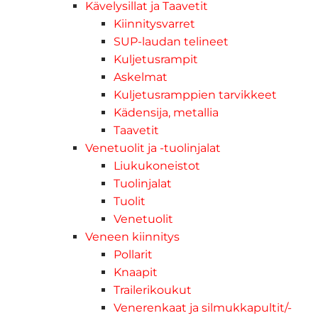
Kävelysillat ja Taavetit
Kiinnitysvarret
SUP-laudan telineet
Kuljetusrampit
Askelmat
Kuljetusramppien tarvikkeet
Kädensija, metallia
Taavetit
Venetuolit ja -tuolinjalat
Liukukoneistot
Tuolinjalat
Tuolit
Venetuolit
Veneen kiinnitys
Pollarit
Knaapit
Trailerikoukut
Venerenkaat ja silmukkapultit/-