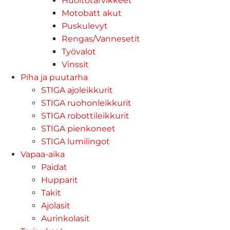
Huoltotarvikkeet
Motobatt akut
Puskulevyt
Rengas/Vannesetit
Työvalot
Vinssit
Piha ja puutarha
STIGA ajoleikkurit
STIGA ruohonleikkurit
STIGA robottileikkurit
STIGA pienkoneet
STIGA lumilingot
Vapaa-aika
Paidat
Hupparit
Takit
Ajolasit
Aurinkolasit