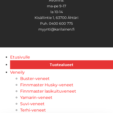
Avoinna:
ma-pe 9-17
la 10-14
Kisällintie 1, 63700 Ähtäri
Puh. 0400 600 775
myynti@karilainen.fi
Etusivulle
Tuotealueet
Veneily
Buster-veneet
Finnmaster Husky-veneet
Finnmaster lasikuituveneet
Yamarin-veneet
Suvi-veneet
Terhi-veneet