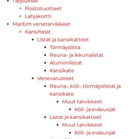
Tarjoukset
Poistotuotteet
Lahjakortti
Maritim venetarvikkeet
Kansihelat
Listat ja kansikatteet
Törmäyslista
Reuna- ja ikkunalistat
Alumiinilistat
Kansikate
Venevarusteet
Reuna-, köli-, törmäyslistat ja
kansikate
Muut tarvikkeet
Köli- ja eväsuojat
Listat ja kansikatteet
Muut tarvikkeet
Köli- ja eväsuojat