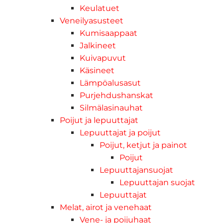
Keulatuet
Veneilyasusteet
Kumisaappaat
Jalkineet
Kuivapuvut
Käsineet
Lämpöalusasut
Purjehdushanskat
Silmälasinauhat
Poijut ja lepuuttajat
Lepuuttajat ja poijut
Poijut, ketjut ja painot
Poijut
Lepuuttajansuojat
Lepuuttajan suojat
Lepuuttajat
Melat, airot ja venehaat
Vene- ja poijuhaat