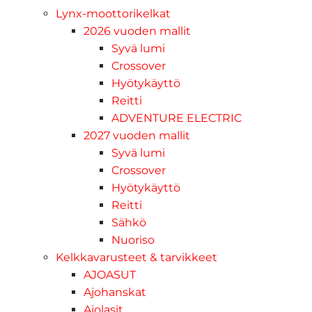
Lynx-moottorikelkat
2026 vuoden mallit
Syvä lumi
Crossover
Hyötykäyttö
Reitti
ADVENTURE ELECTRIC
2027 vuoden mallit
Syvä lumi
Crossover
Hyötykäyttö
Reitti
Sähkö
Nuoriso
Kelkkavarusteet & tarvikkeet
AJOASUT
Ajohanskat
Ajolasit