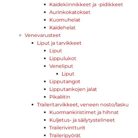
Kaidekiinnikkeet ja -pidikkeet
Aurinkokatokset
Kuomuhelat
Kaidehelat
Venevarusteet
Liput ja tarvikkeet
Liput
Lippulukot
Veneliput
Liput
Lipputangot
Lipputankojen jalat
Pikaliitin
Traileritarvikkeet, veneen nosto/lasku
Kuormankiristimet ja hihnat
Kuljetus- ja säilytystelineet
Trailerivintturit
Traileripyörät