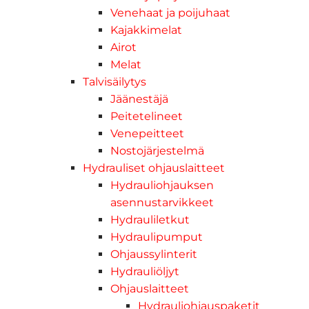
Venehaat ja poijuhaat
Kajakkimelat
Airot
Melat
Talvisäilytys
Jäänestäjä
Peitetelineet
Venepeitteet
Nostojärjestelmä
Hydrauliset ohjauslaitteet
Hydrauliohjauksen
asennustarvikkeet
Hydrauliletkut
Hydraulipumput
Ohjaussylinterit
Hydrauliöljyt
Ohjauslaitteet
Hydrauliohjauspaketit