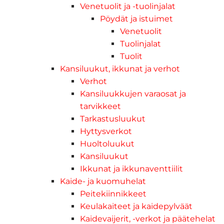
Venetuolit ja -tuolinjalat
Pöydät ja istuimet
Venetuolit
Tuolinjalat
Tuolit
Kansiluukut, ikkunat ja verhot
Verhot
Kansiluukkujen varaosat ja
tarvikkeet
Tarkastusluukut
Hyttysverkot
Huoltoluukut
Kansiluukut
Ikkunat ja ikkunaventtiilit
Kaide- ja kuomuhelat
Peitekiinnikkeet
Keulakaiteet ja kaidepylväät
Kaidevaijerit, -verkot ja päätehelat