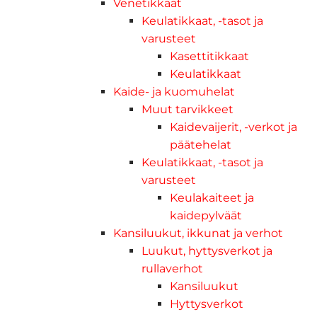
Venetikkaat
Keulatikkaat, -tasot ja
varusteet
Kasettitikkaat
Keulatikkaat
Kaide- ja kuomuhelat
Muut tarvikkeet
Kaidevaijerit, -verkot ja
päätehelat
Keulatikkaat, -tasot ja
varusteet
Keulakaiteet ja
kaidepylväät
Kansiluukut, ikkunat ja verhot
Luukut, hyttysverkot ja
rullaverhot
Kansiluukut
Hyttysverkot