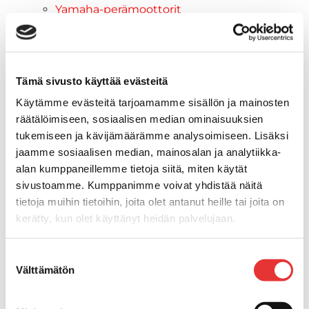
Yamaha-perämoottorit
Yamaha-vesijetit
Vene- ja jettitrailerit
Savorak-laiturit
Veneilyvarusteet
Tämä sivusto käyttää evästeitä
Hallintalaitteet & kaapelit
Käytämme evästeitä tarjoamamme sisällön ja mainosten
Raymarine
räätälöimiseen, sosiaalisen median ominaisuuksien
Pelastusliivit
tukemiseen ja kävijämäärämme analysoimiseen. Lisäksi
Veneilytarvikkeet
jaamme sosiaalisen median, mainosalan ja analytiikka-
Yamaha aggrekaatit
alan kumppaneillemme tietoja siitä, miten käytät
Yamaha perämoottorit
sivustoamme. Kumppanimme voivat yhdistää näitä
Yamaha varaosat & tarvikkeet
tietoja muihin tietoihin, joita olet antanut heille tai joita on
Jakohihnat
kerätty, kun olet käyttänyt heidän palvelujaan.
Sytytystulpat
Jääkaapit
Lisätietoja:
karilainen.fi/tietosuoja
Suostumuksen
Yamarin venevarusteet
Välttämätön
valinta
Vesiurheilu
Drive lisävarusteet