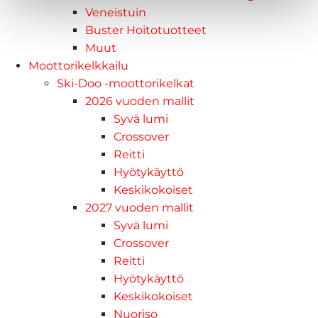
Veneistuin
Buster Hoitotuotteet
Muut
Moottorikelkkailu
Ski-Doo -moottorikelkat
2026 vuoden mallit
Syvä lumi
Crossover
Reitti
Hyötykäyttö
Keskikokoiset
2027 vuoden mallit
Syvä lumi
Crossover
Reitti
Hyötykäyttö
Keskikokoiset
Nuoriso