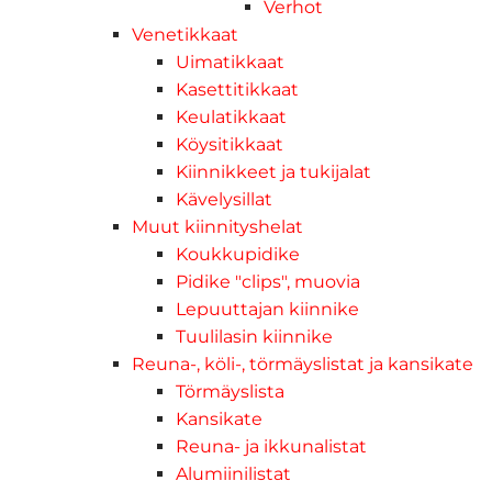
Verhot
Venetikkaat
Uimatikkaat
Kasettitikkaat
Keulatikkaat
Köysitikkaat
Kiinnikkeet ja tukijalat
Kävelysillat
Muut kiinnityshelat
Koukkupidike
Pidike "clips", muovia
Lepuuttajan kiinnike
Tuulilasin kiinnike
Reuna-, köli-, törmäyslistat ja kansikate
Törmäyslista
Kansikate
Reuna- ja ikkunalistat
Alumiinilistat