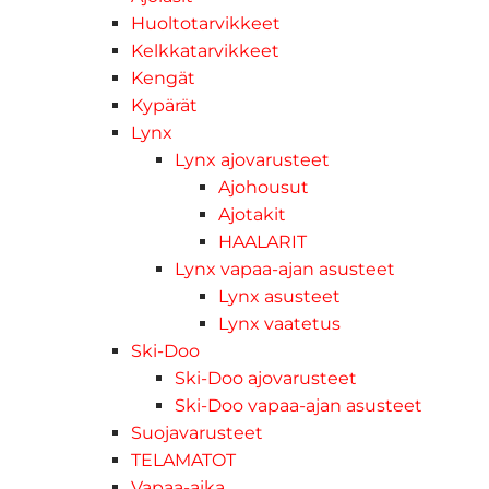
Huoltotarvikkeet
Kelkkatarvikkeet
Kengät
Kypärät
Lynx
Lynx ajovarusteet
Ajohousut
Ajotakit
HAALARIT
Lynx vapaa-ajan asusteet
Lynx asusteet
Lynx vaatetus
Ski-Doo
Ski-Doo ajovarusteet
Ski-Doo vapaa-ajan asusteet
Suojavarusteet
TELAMATOT
Vapaa-aika