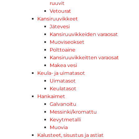
ruuvit
Vetourat
Kansiruuvikkeet
Jätevesi
Kansiruuvikkeiden varaosat
Muoviseokset
Polttoaine
Kansiruuvikkeitten varaosat
Makea vesi
Keula- ja uimatasot
Uimatasot
Keulatasot
Hankaimet
Galvanoitu
Messinki/kromattu
Kevytmetalli
Muovia
Kalusteet, sisustus ja astiat