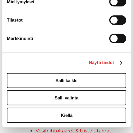
Mieltymykset
Tyynyt,Patjat
Buster-lisävarusteet
Kaiteet
Tilastot
Kuomut & Peitteet
Kytkimet & Kytkinpaneeli
Markkinointi
Navipaketit
Ohjauksen osat
Pehmustetyynyt
Näytä tiedot
Pientarvikkeet
Pohjavanerit
Päävirtakatkaisimet & Sulakkeet
Salli kaikki
Solumuovit
Tarrat
Salli valinta
Tuolit
Tuulilasit
Kiellä
Törmäyskumit
Valomastot & Kulkuvalot
Vesihiihtokaaret & Uistelutargat