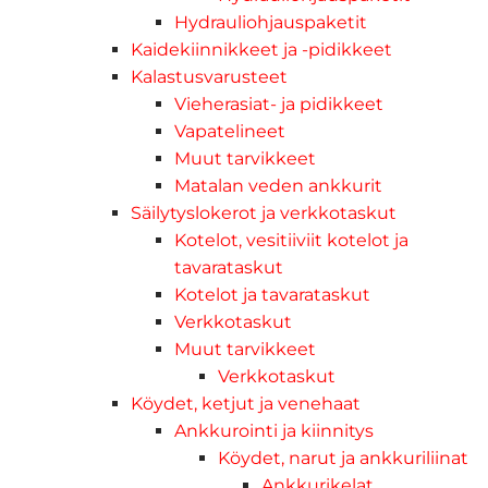
Hydrauliohjauspaketit
Kaidekiinnikkeet ja -pidikkeet
Kalastusvarusteet
Vieherasiat- ja pidikkeet
Vapatelineet
Muut tarvikkeet
Matalan veden ankkurit
Säilytyslokerot ja verkkotaskut
Kotelot, vesitiiviit kotelot ja
tavarataskut
Kotelot ja tavarataskut
Verkkotaskut
Muut tarvikkeet
Verkkotaskut
Köydet, ketjut ja venehaat
Ankkurointi ja kiinnitys
Köydet, narut ja ankkuriliinat
Ankkurikelat