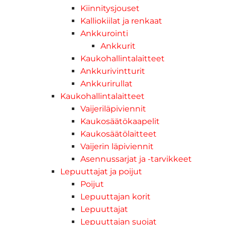
Kiinnitysjouset
Kalliokiilat ja renkaat
Ankkurointi
Ankkurit
Kaukohallintalaitteet
Ankkurivintturit
Ankkurirullat
Kaukohallintalaitteet
Vaijeriläpiviennit
Kaukosäätökaapelit
Kaukosäätölaitteet
Vaijerin läpiviennit
Asennussarjat ja -tarvikkeet
Lepuuttajat ja poijut
Poijut
Lepuuttajan korit
Lepuuttajat
Lepuuttajan suojat