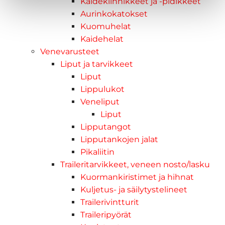
Kaidekiinnikkeet ja -pidikkeet
Aurinkokatokset
Kuomuhelat
Kaidehelat
Venevarusteet
Liput ja tarvikkeet
Liput
Lippulukot
Veneliput
Liput
Lipputangot
Lipputankojen jalat
Pikaliitin
Traileritarvikkeet, veneen nosto/lasku
Kuormankiristimet ja hihnat
Kuljetus- ja säilytystelineet
Trailerivintturit
Traileripyörät