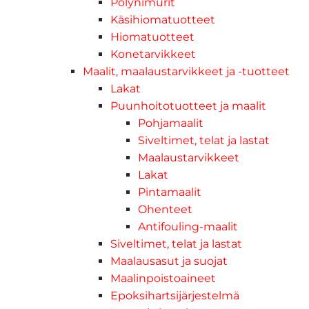
Pölynimurit
Käsihiomatuotteet
Hiomatuotteet
Konetarvikkeet
Maalit, maalaustarvikkeet ja -tuotteet
Lakat
Puunhoitotuotteet ja maalit
Pohjamaalit
Siveltimet, telat ja lastat
Maalaustarvikkeet
Lakat
Pintamaalit
Ohenteet
Antifouling-maalit
Siveltimet, telat ja lastat
Maalausasut ja suojat
Maalinpoistoaineet
Epoksihartsijärjestelmä