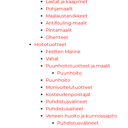
Lastat ja kaapimet
Pohjamaalit
Maalaustarvikkeet
Antifouling-maalit
Pintamaalit
Ohenteet
Hoitotuotteet
Feldten Marine
Vahat
Puunhoitotuotteet ja maalit
Puunhoito
Puunhoito
Monivoitelutuotteet
Kosteudenpoistajat
Puhdistusvälineet
Puhdistusaineet
Veneen huolto ja kunnossapito
Puhdistusvälineet