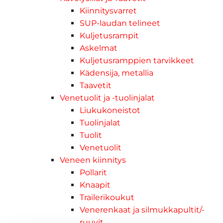
Kiinnitysvarret
SUP-laudan telineet
Kuljetusrampit
Askelmat
Kuljetusramppien tarvikkeet
Kädensija, metallia
Taavetit
Venetuolit ja -tuolinjalat
Liukukoneistot
Tuolinjalat
Tuolit
Venetuolit
Veneen kiinnitys
Pollarit
Knaapit
Trailerikoukut
Venerenkaat ja silmukkapultit/-
ruuvit