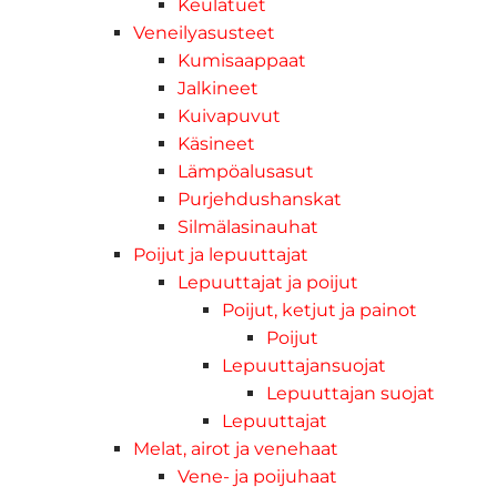
Keulatuet
Veneilyasusteet
Kumisaappaat
Jalkineet
Kuivapuvut
Käsineet
Lämpöalusasut
Purjehdushanskat
Silmälasinauhat
Poijut ja lepuuttajat
Lepuuttajat ja poijut
Poijut, ketjut ja painot
Poijut
Lepuuttajansuojat
Lepuuttajan suojat
Lepuuttajat
Melat, airot ja venehaat
Vene- ja poijuhaat