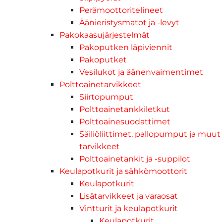
Perämoottoritelineet
Äänieristysmatot ja -levyt
Pakokaasujärjestelmät
Pakoputken läpiviennit
Pakoputket
Vesilukot ja äänenvaimentimet
Polttoainetarvikkeet
Siirtopumput
Polttoainetankkiletkut
Polttoainesuodattimet
Säiliöliittimet, pallopumput ja muut
tarvikkeet
Polttoainetankit ja -suppilot
Keulapotkurit ja sähkömoottorit
Keulapotkurit
Lisätarvikkeet ja varaosat
Vintturit ja keulapotkurit
Keulapotkurit