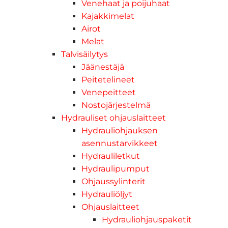
Venehaat ja poijuhaat
Kajakkimelat
Airot
Melat
Talvisäilytys
Jäänestäjä
Peitetelineet
Venepeitteet
Nostojärjestelmä
Hydrauliset ohjauslaitteet
Hydrauliohjauksen
asennustarvikkeet
Hydrauliletkut
Hydraulipumput
Ohjaussylinterit
Hydrauliöljyt
Ohjauslaitteet
Hydrauliohjauspaketit