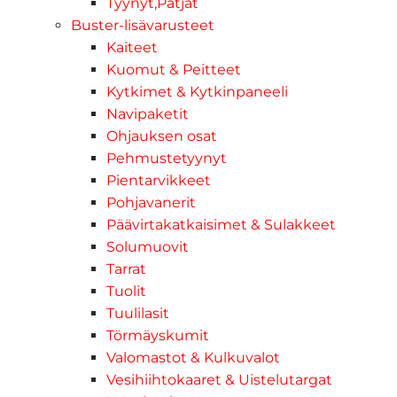
Tyynyt,Patjat
Buster-lisävarusteet
Kaiteet
Kuomut & Peitteet
Kytkimet & Kytkinpaneeli
Navipaketit
Ohjauksen osat
Pehmustetyynyt
Pientarvikkeet
Pohjavanerit
Päävirtakatkaisimet & Sulakkeet
Solumuovit
Tarrat
Tuolit
Tuulilasit
Törmäyskumit
Valomastot & Kulkuvalot
Vesihiihtokaaret & Uistelutargat