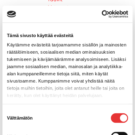
Vetourat
Kansiruuvikkeet
Jätevesi
Kansiruuvikkeiden varaosat
Tämä sivusto käyttää evästeitä
Muoviseokset
Polttoaine
Käytämme evästeitä tarjoamamme sisällön ja mainosten
räätälöimiseen, sosiaalisen median ominaisuuksien
Kansiruuvikkeitten varaosat
tukemiseen ja kävijämäärämme analysoimiseen. Lisäksi
Makea vesi
jaamme sosiaalisen median, mainosalan ja analytiikka-
Keula- ja uimatasot
alan kumppaneillemme tietoja siitä, miten käytät
Uimatasot
sivustoamme. Kumppanimme voivat yhdistää näitä
Keulatasot
tietoja muihin tietoihin, joita olet antanut heille tai joita on
Hankaimet
kerätty, kun olet käyttänyt heidän palvelujaan.
Galvanoitu
Messinki/kromattu
Lisätietoja:
karilainen.fi/tietosuoja
Suostumuksen
Kevytmetalli
Välttämätön
valinta
Muovia
Kalusteet, sisustus ja astiat