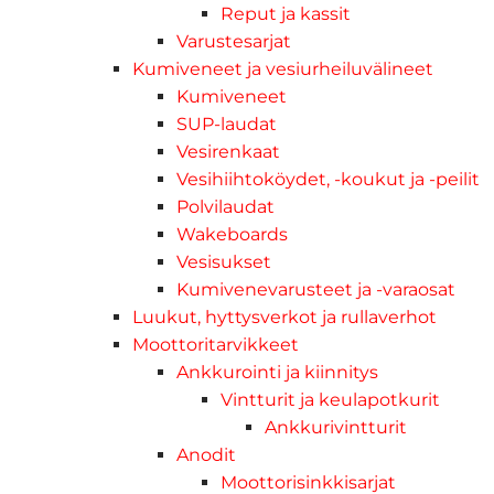
Reput ja kassit
Varustesarjat
Kumiveneet ja vesiurheiluvälineet
Kumiveneet
SUP-laudat
Vesirenkaat
Vesihiihtoköydet, -koukut ja -peilit
Polvilaudat
Wakeboards
Vesisukset
Kumivenevarusteet ja -varaosat
Luukut, hyttysverkot ja rullaverhot
Moottoritarvikkeet
Ankkurointi ja kiinnitys
Vintturit ja keulapotkurit
Ankkurivintturit
Anodit
Moottorisinkkisarjat