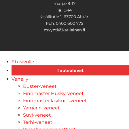
ma-pe 9-17
la 10-14
Kisällintie 1, 63700 Ähtäri
Puh. 0400 600 775
myynti@karilainen.fi
Etusivulle
Tuotealueet
Veneily
Buster-veneet
Finnmaster Husky-veneet
Finnmaster lasikuituveneet
Yamarin-veneet
Suvi-veneet
Terhi-veneet