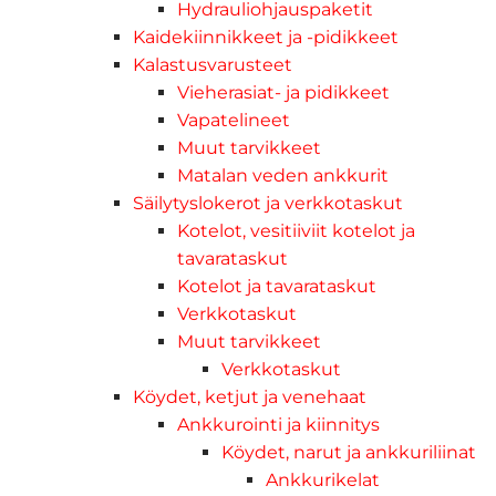
Hydrauliohjauspaketit
Kaidekiinnikkeet ja -pidikkeet
Kalastusvarusteet
Vieherasiat- ja pidikkeet
Vapatelineet
Muut tarvikkeet
Matalan veden ankkurit
Säilytyslokerot ja verkkotaskut
Kotelot, vesitiiviit kotelot ja
tavarataskut
Kotelot ja tavarataskut
Verkkotaskut
Muut tarvikkeet
Verkkotaskut
Köydet, ketjut ja venehaat
Ankkurointi ja kiinnitys
Köydet, narut ja ankkuriliinat
Ankkurikelat