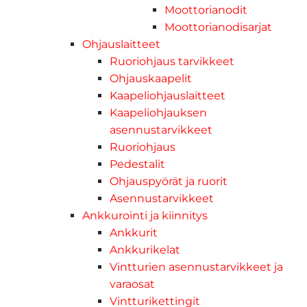
Moottorianodit
Moottorianodisarjat
Ohjauslaitteet
Ruoriohjaus tarvikkeet
Ohjauskaapelit
Kaapeliohjauslaitteet
Kaapeliohjauksen
asennustarvikkeet
Ruoriohjaus
Pedestalit
Ohjauspyörät ja ruorit
Asennustarvikkeet
Ankkurointi ja kiinnitys
Ankkurit
Ankkurikelat
Vintturien asennustarvikkeet ja
varaosat
Vintturikettingit