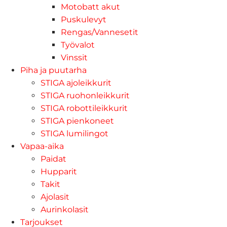
Motobatt akut
Puskulevyt
Rengas/Vannesetit
Työvalot
Vinssit
Piha ja puutarha
STIGA ajoleikkurit
STIGA ruohonleikkurit
STIGA robottileikkurit
STIGA pienkoneet
STIGA lumilingot
Vapaa-aika
Paidat
Hupparit
Takit
Ajolasit
Aurinkolasit
Tarjoukset