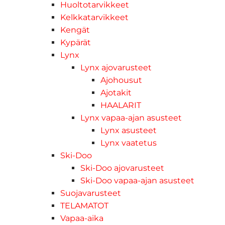
Huoltotarvikkeet
Kelkkatarvikkeet
Kengät
Kypärät
Lynx
Lynx ajovarusteet
Ajohousut
Ajotakit
HAALARIT
Lynx vapaa-ajan asusteet
Lynx asusteet
Lynx vaatetus
Ski-Doo
Ski-Doo ajovarusteet
Ski-Doo vapaa-ajan asusteet
Suojavarusteet
TELAMATOT
Vapaa-aika