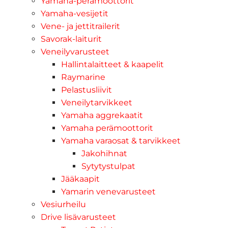
Yamaha-perämoottorit
Yamaha-vesijetit
Vene- ja jettitrailerit
Savorak-laiturit
Veneilyvarusteet
Hallintalaitteet & kaapelit
Raymarine
Pelastusliivit
Veneilytarvikkeet
Yamaha aggrekaatit
Yamaha perämoottorit
Yamaha varaosat & tarvikkeet
Jakohihnat
Sytytystulpat
Jääkaapit
Yamarin venevarusteet
Vesiurheilu
Drive lisävarusteet