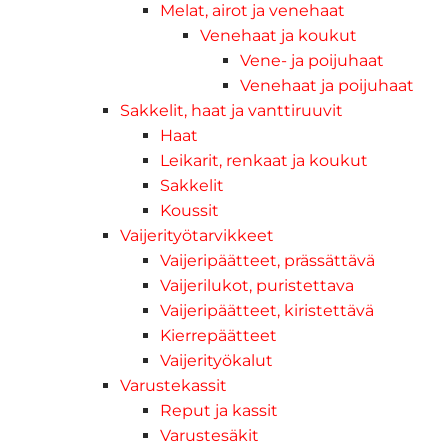
Melat, airot ja venehaat
Venehaat ja koukut
Vene- ja poijuhaat
Venehaat ja poijuhaat
Sakkelit, haat ja vanttiruuvit
Haat
Leikarit, renkaat ja koukut
Sakkelit
Koussit
Vaijerityötarvikkeet
Vaijeripäätteet, prässättävä
Vaijerilukot, puristettava
Vaijeripäätteet, kiristettävä
Kierrepäätteet
Vaijerityökalut
Varustekassit
Reput ja kassit
Varustesäkit