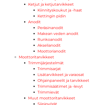
Ketjut ja ketjutarvikkeet
Kiinnityskoukut ja -haat
Kettingin pidin
Anodit
Peräsinanodit
Makean veden anodit
Runkoanodit
Akselianodit
Moottorianodit
Moottoritarvikkeet
Trimmijärjestelmät
Trimmisarjat
Lisätarvikkeet ja varaosat
Ohjainpaneelit ja tarvikkeet
Trimmisäätimet ja -levyt
Trimmievät
Muut moottoritarvikkeet
Siipipyörät