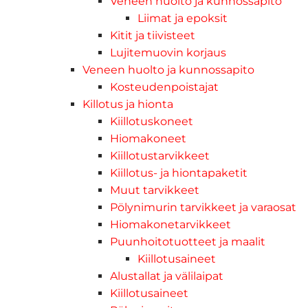
Veneen huolto ja kunnossapito
Liimat ja epoksit
Kitit ja tiivisteet
Lujitemuovin korjaus
Veneen huolto ja kunnossapito
Kosteudenpoistajat
Killotus ja hionta
Kiillotuskoneet
Hiomakoneet
Kiillotustarvikkeet
Kiillotus- ja hiontapaketit
Muut tarvikkeet
Pölynimurin tarvikkeet ja varaosat
Hiomakonetarvikkeet
Puunhoitotuotteet ja maalit
Kiillotusaineet
Alustallat ja välilaipat
Kiillotusaineet