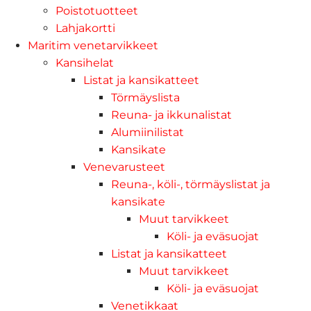
Poistotuotteet
Lahjakortti
Maritim venetarvikkeet
Kansihelat
Listat ja kansikatteet
Törmäyslista
Reuna- ja ikkunalistat
Alumiinilistat
Kansikate
Venevarusteet
Reuna-, köli-, törmäyslistat ja
kansikate
Muut tarvikkeet
Köli- ja eväsuojat
Listat ja kansikatteet
Muut tarvikkeet
Köli- ja eväsuojat
Venetikkaat