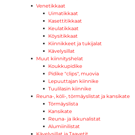
Venetikkaat
Uimatikkaat
Kasettitikkaat
Keulatikkaat
Köysitikkaat
Kiinnikkeet ja tukijalat
Kävelysillat
Muut kiinnityshelat
Koukkupidike
Pidike "clips", muovia
Lepuuttajan kiinnike
Tuulilasin kiinnike
Reuna-, köli-, törmäyslistat ja kansikate
Törmäyslista
Kansikate
Reuna- ja ikkunalistat
Alumiinilistat
Kävelysillat ja Taavetit