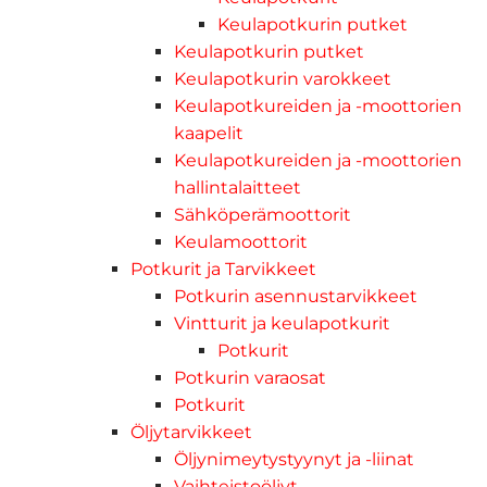
Keulapotkurin putket
Keulapotkurin putket
Keulapotkurin varokkeet
Keulapotkureiden ja -moottorien
kaapelit
Keulapotkureiden ja -moottorien
hallintalaitteet
Sähköperämoottorit
Keulamoottorit
Potkurit ja Tarvikkeet
Potkurin asennustarvikkeet
Vintturit ja keulapotkurit
Potkurit
Potkurin varaosat
Potkurit
Öljytarvikkeet
Öljynimeytystyynyt ja -liinat
Vaihteistoöljyt