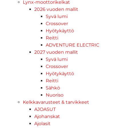
Lynx-moottorikelkat
2026 vuoden mallit
Syvä lumi
Crossover
Hyötykäyttö
Reitti
ADVENTURE ELECTRIC
2027 vuoden mallit
Syvä lumi
Crossover
Hyötykäyttö
Reitti
Sähkö
Nuoriso
Kelkkavarusteet & tarvikkeet
AJOASUT
Ajohanskat
Ajolasit