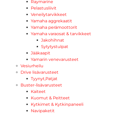
Raymarine
Pelastusliivit
Veneilytarvikkeet
Yamaha aggrekaatit
Yamaha perämoottorit
Yamaha varaosat & tarvikkeet
Jakohihnat
Sytytystulpat
Jääkaapit
Yamarin venevarusteet
Vesiurheilu
Drive lisävarusteet
Tyynyt,Patjat
Buster-lisävarusteet
Kaiteet
Kuomut & Peitteet
Kytkimet & Kytkinpaneeli
Navipaketit