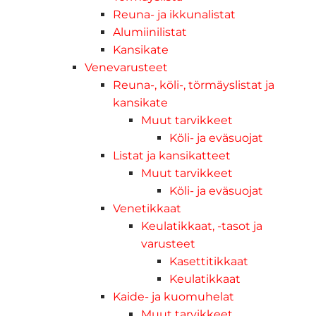
Reuna- ja ikkunalistat
Alumiinilistat
Kansikate
Venevarusteet
Reuna-, köli-, törmäyslistat ja
kansikate
Muut tarvikkeet
Köli- ja eväsuojat
Listat ja kansikatteet
Muut tarvikkeet
Köli- ja eväsuojat
Venetikkaat
Keulatikkaat, -tasot ja
varusteet
Kasettitikkaat
Keulatikkaat
Kaide- ja kuomuhelat
Muut tarvikkeet