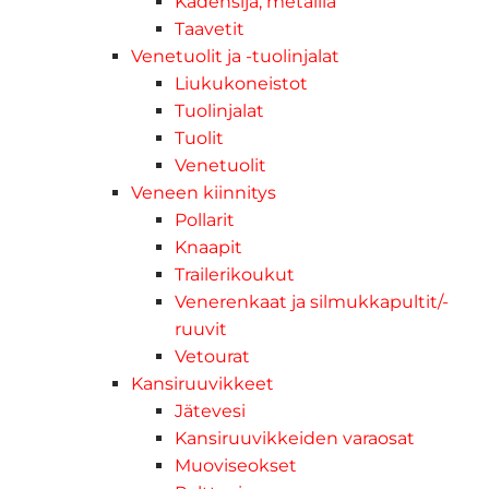
Kädensija, metallia
Taavetit
Venetuolit ja -tuolinjalat
Liukukoneistot
Tuolinjalat
Tuolit
Venetuolit
Veneen kiinnitys
Pollarit
Knaapit
Trailerikoukut
Venerenkaat ja silmukkapultit/-
ruuvit
Vetourat
Kansiruuvikkeet
Jätevesi
Kansiruuvikkeiden varaosat
Muoviseokset