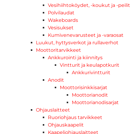
Vesihiihtoköydet, -koukut ja -peilit
Polvilaudat
Wakeboards
Vesisukset
Kumivenevarusteet ja -varaosat
Luukut, hyttysverkot ja rullaverhot
Moottoritarvikkeet
Ankkurointi ja kiinnitys
Vintturit ja keulapotkurit
Ankkurivintturit
Anodit
Moottorisinkkisarjat
Moottorianodit
Moottorianodisarjat
Ohjauslaitteet
Ruoriohjaus tarvikkeet
Ohjauskaapelit
Kaapeliohjauslaitteet