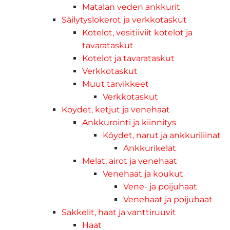
Matalan veden ankkurit
Säilytyslokerot ja verkkotaskut
Kotelot, vesitiiviit kotelot ja
tavarataskut
Kotelot ja tavarataskut
Verkkotaskut
Muut tarvikkeet
Verkkotaskut
Köydet, ketjut ja venehaat
Ankkurointi ja kiinnitys
Köydet, narut ja ankkuriliinat
Ankkurikelat
Melat, airot ja venehaat
Venehaat ja koukut
Vene- ja poijuhaat
Venehaat ja poijuhaat
Sakkelit, haat ja vanttiruuvit
Haat