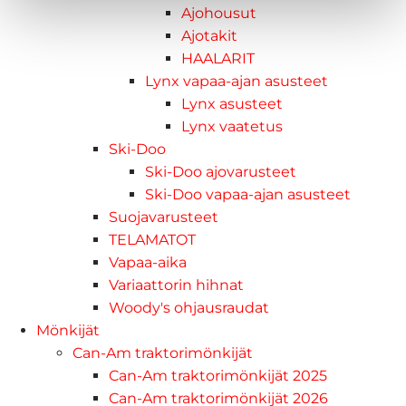
Ajohousut
Ajotakit
HAALARIT
Lynx vapaa-ajan asusteet
Lynx asusteet
Lynx vaatetus
Ski-Doo
Ski-Doo ajovarusteet
Ski-Doo vapaa-ajan asusteet
Suojavarusteet
TELAMATOT
Vapaa-aika
Variaattorin hihnat
Woody's ohjausraudat
Mönkijät
Can-Am traktorimönkijät
Can-Am traktorimönkijät 2025
Can-Am traktorimönkijät 2026