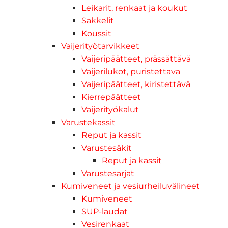
Leikarit, renkaat ja koukut
Sakkelit
Koussit
Vaijerityötarvikkeet
Vaijeripäätteet, prässättävä
Vaijerilukot, puristettava
Vaijeripäätteet, kiristettävä
Kierrepäätteet
Vaijerityökalut
Varustekassit
Reput ja kassit
Varustesäkit
Reput ja kassit
Varustesarjat
Kumiveneet ja vesiurheiluvälineet
Kumiveneet
SUP-laudat
Vesirenkaat