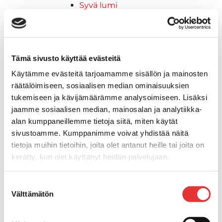
Syvä lumi
Crossover
Reitti
Hyötykäyttö
Keskikokoiset
Tämä sivusto käyttää evästeitä
2027 vuoden mallit
Käytämme evästeitä tarjoamamme sisällön ja mainosten
Syvä lumi
räätälöimiseen, sosiaalisen median ominaisuuksien
Crossover
tukemiseen ja kävijämäärämme analysoimiseen. Lisäksi
Reitti
jaamme sosiaalisen median, mainosalan ja analytiikka-
Hyötykäyttö
alan kumppaneillemme tietoja siitä, miten käytät
Keskikokoiset
sivustoamme. Kumppanimme voivat yhdistää näitä
Nuoriso
tietoja muihin tietoihin, joita olet antanut heille tai joita on
Lynx-moottorikelkat
kerätty, kun olet käyttänyt heidän palvelujaan.
2026 vuoden mallit
Syvä lumi
Lisätietoja:
karilainen.fi/tietosuoja
Suostumuksen
Crossover
Välttämätön
valinta
Hyötykäyttö
Reitti