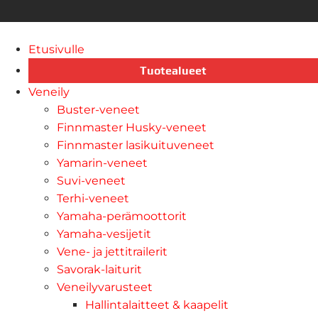
Etusivulle
Tuotealueet
Veneily
Buster-veneet
Finnmaster Husky-veneet
Finnmaster lasikuituveneet
Yamarin-veneet
Suvi-veneet
Terhi-veneet
Yamaha-perämoottorit
Yamaha-vesijetit
Vene- ja jettitrailerit
Savorak-laiturit
Veneilyvarusteet
Hallintalaitteet & kaapelit