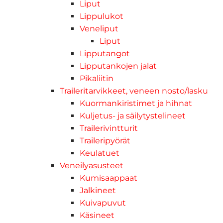
Liput
Lippulukot
Veneliput
Liput
Lipputangot
Lipputankojen jalat
Pikaliitin
Traileritarvikkeet, veneen nosto/lasku
Kuormankiristimet ja hihnat
Kuljetus- ja säilytystelineet
Trailerivintturit
Traileripyörät
Keulatuet
Veneilyasusteet
Kumisaappaat
Jalkineet
Kuivapuvut
Käsineet