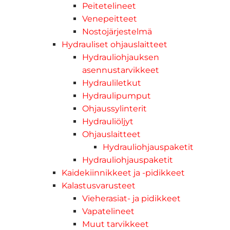
Peitetelineet
Venepeitteet
Nostojärjestelmä
Hydrauliset ohjauslaitteet
Hydrauliohjauksen
asennustarvikkeet
Hydrauliletkut
Hydraulipumput
Ohjaussylinterit
Hydrauliöljyt
Ohjauslaitteet
Hydrauliohjauspaketit
Hydrauliohjauspaketit
Kaidekiinnikkeet ja -pidikkeet
Kalastusvarusteet
Vieherasiat- ja pidikkeet
Vapatelineet
Muut tarvikkeet