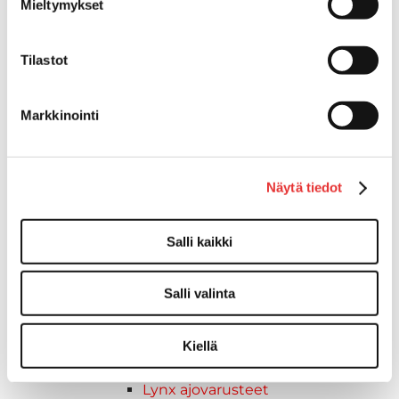
Mieltymykset
ADVENTURE ELECTRIC
2027 vuoden mallit
Syvä lumi
Tilastot
Crossover
Hyötykäyttö
Markkinointi
Reitti
Sähkö
Nuoriso
Näytä tiedot
Kelkkavarusteet & tarvikkeet
AJOASUT
Ajohanskat
Salli kaikki
Ajolasit
Huoltotarvikkeet
Salli valinta
Kelkkatarvikkeet
Kengät
Kypärät
Kiellä
Lynx
Lynx ajovarusteet