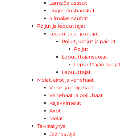
Lämpöalusasut
Purjehdushanskat
Silmälasinauhat
Poijut ja lepuuttajat
Lepuuttajat ja poijut
Poijut, ketjut ja painot
Poijut
Lepuuttajansuojat
Lepuuttajan suojat
Lepuuttajat
Melat, airot ja venehaat
Vene- ja poijuhaat
Venehaat ja poijuhaat
Kajakkimelat
Airot
Melat
Talvisäilytys
Jäänestäjä