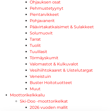
Ohjauksen osat
Pehmustetyynyt
Pientarvikkeet
Pohjavanerit
Päävirtakatkaisimet & Sulakkeet
Solumuovit
Tarrat
Tuolit
Tuulilasit
Törmäyskumit
Valomastot & Kulkuvalot
Vesihiihtokaaret & Uistelutargat
Veneistuin
Buster Hoitotuotteet
Muut
Moottorikelkkailu
Ski-Doo -moottorikelkat
2026 vuoden mallit