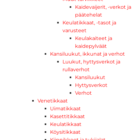
Kaidevaijerit, -verkot ja
päätehelat
Keulatikkaat, -tasot ja
varusteet
Keulakaiteet ja
kaidepylväät
Kansiluukut, ikkunat ja verhot
Luukut, hyttysverkot ja
rullaverhot
Kansiluukut
Hyttysverkot
Verhot
Venetikkaat
Uimatikkaat
Kasettitikkaat
Keulatikkaat
Köysitikkaat
Kiinnikkeet ja tukijalat