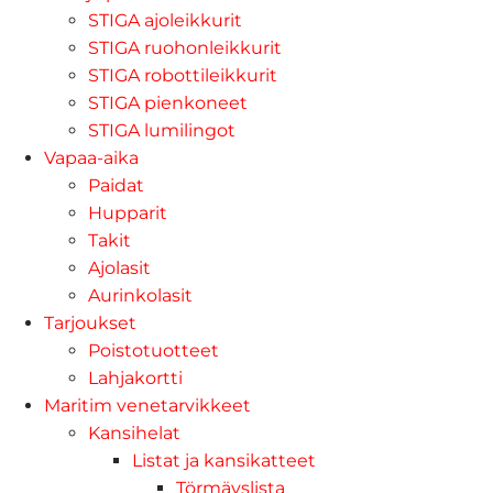
STIGA ajoleikkurit
STIGA ruohonleikkurit
STIGA robottileikkurit
STIGA pienkoneet
STIGA lumilingot
Vapaa-aika
Paidat
Hupparit
Takit
Ajolasit
Aurinkolasit
Tarjoukset
Poistotuotteet
Lahjakortti
Maritim venetarvikkeet
Kansihelat
Listat ja kansikatteet
Törmäyslista