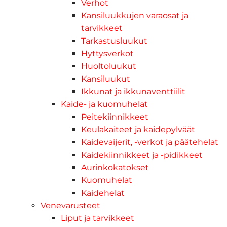
Verhot
Kansiluukkujen varaosat ja
tarvikkeet
Tarkastusluukut
Hyttysverkot
Huoltoluukut
Kansiluukut
Ikkunat ja ikkunaventtiilit
Kaide- ja kuomuhelat
Peitekiinnikkeet
Keulakaiteet ja kaidepylväät
Kaidevaijerit, -verkot ja päätehelat
Kaidekiinnikkeet ja -pidikkeet
Aurinkokatokset
Kuomuhelat
Kaidehelat
Venevarusteet
Liput ja tarvikkeet