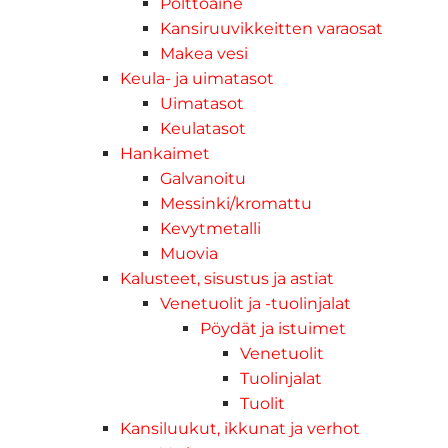
Polttoaine
Kansiruuvikkeitten varaosat
Makea vesi
Keula- ja uimatasot
Uimatasot
Keulatasot
Hankaimet
Galvanoitu
Messinki/kromattu
Kevytmetalli
Muovia
Kalusteet, sisustus ja astiat
Venetuolit ja -tuolinjalat
Pöydät ja istuimet
Venetuolit
Tuolinjalat
Tuolit
Kansiluukut, ikkunat ja verhot