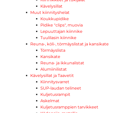
Kävelysillat
Muut kiinnityshelat
Koukkupidike
Pidike "clips", muovia
Lepuuttajan kiinnike
Tuulilasin kiinnike
Reuna-, köli-, törmäyslistat ja kansikate
Törmäyslista
Kansikate
Reuna- ja ikkunalistat
Alumiinilistat
Kävelysillat ja Taavetit
Kiinnitysvarret
SUP-laudan telineet
Kuljetusrampit
Askelmat
Kuljetusramppien tarvikkeet