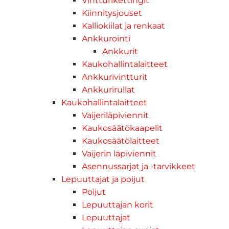
Vintturikettingit
Kiinnitysjouset
Kalliokiilat ja renkaat
Ankkurointi
Ankkurit
Kaukohallintalaitteet
Ankkurivintturit
Ankkurirullat
Kaukohallintalaitteet
Vaijeriläpiviennit
Kaukosäätökaapelit
Kaukosäätölaitteet
Vaijerin läpiviennit
Asennussarjat ja -tarvikkeet
Lepuuttajat ja poijut
Poijut
Lepuuttajan korit
Lepuuttajat