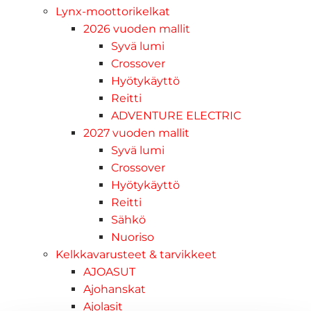
Lynx-moottorikelkat
2026 vuoden mallit
Syvä lumi
Crossover
Hyötykäyttö
Reitti
ADVENTURE ELECTRIC
2027 vuoden mallit
Syvä lumi
Crossover
Hyötykäyttö
Reitti
Sähkö
Nuoriso
Kelkkavarusteet & tarvikkeet
AJOASUT
Ajohanskat
Ajolasit