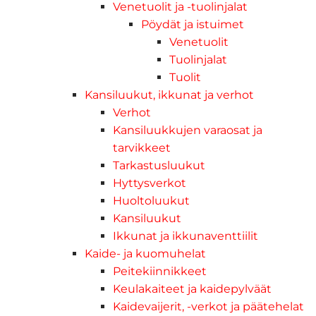
Venetuolit ja -tuolinjalat
Pöydät ja istuimet
Venetuolit
Tuolinjalat
Tuolit
Kansiluukut, ikkunat ja verhot
Verhot
Kansiluukkujen varaosat ja
tarvikkeet
Tarkastusluukut
Hyttysverkot
Huoltoluukut
Kansiluukut
Ikkunat ja ikkunaventtiilit
Kaide- ja kuomuhelat
Peitekiinnikkeet
Keulakaiteet ja kaidepylväät
Kaidevaijerit, -verkot ja päätehelat