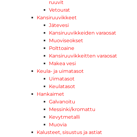
ruuvit
Vetourat
Kansiruuvikkeet
Jätevesi
Kansiruuvikkeiden varaosat
Muoviseokset
Polttoaine
Kansiruuvikkeitten varaosat
Makea vesi
Keula- ja uimatasot
Uimatasot
Keulatasot
Hankaimet
Galvanoitu
Messinki/kromattu
Kevytmetalli
Muovia
Kalusteet, sisustus ja astiat