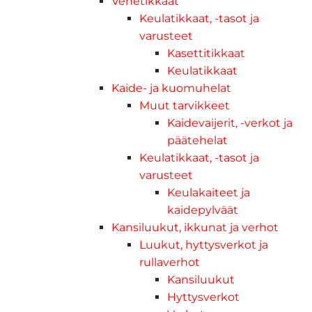
Venetikkaat
Keulatikkaat, -tasot ja
varusteet
Kasettitikkaat
Keulatikkaat
Kaide- ja kuomuhelat
Muut tarvikkeet
Kaidevaijerit, -verkot ja
päätehelat
Keulatikkaat, -tasot ja
varusteet
Keulakaiteet ja
kaidepylväät
Kansiluukut, ikkunat ja verhot
Luukut, hyttysverkot ja
rullaverhot
Kansiluukut
Hyttysverkot