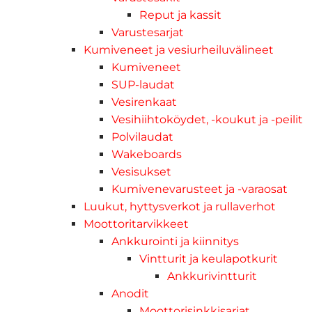
Reput ja kassit
Varustesarjat
Kumiveneet ja vesiurheiluvälineet
Kumiveneet
SUP-laudat
Vesirenkaat
Vesihiihtoköydet, -koukut ja -peilit
Polvilaudat
Wakeboards
Vesisukset
Kumivenevarusteet ja -varaosat
Luukut, hyttysverkot ja rullaverhot
Moottoritarvikkeet
Ankkurointi ja kiinnitys
Vintturit ja keulapotkurit
Ankkurivintturit
Anodit
Moottorisinkkisarjat