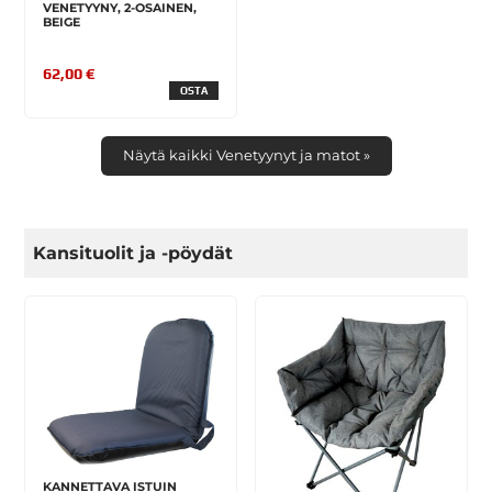
VENETYYNY, 2-OSAINEN,
BEIGE
62,00 €
OSTA
Näytä kaikki Venetyynyt ja matot »
Kansituolit ja -pöydät
KANNETTAVA ISTUIN