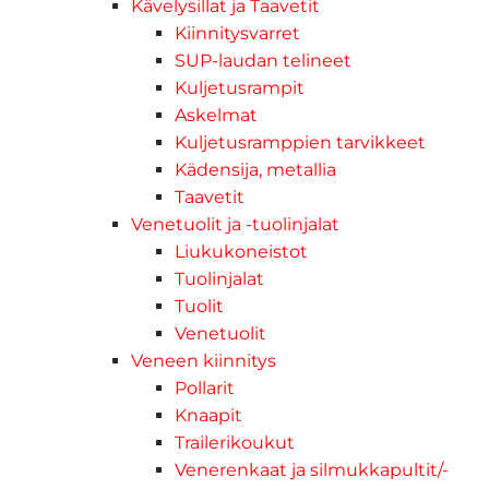
Kävelysillat ja Taavetit
Kiinnitysvarret
SUP-laudan telineet
Kuljetusrampit
Askelmat
Kuljetusramppien tarvikkeet
Kädensija, metallia
Taavetit
Venetuolit ja -tuolinjalat
Liukukoneistot
Tuolinjalat
Tuolit
Venetuolit
Veneen kiinnitys
Pollarit
Knaapit
Trailerikoukut
Venerenkaat ja silmukkapultit/-