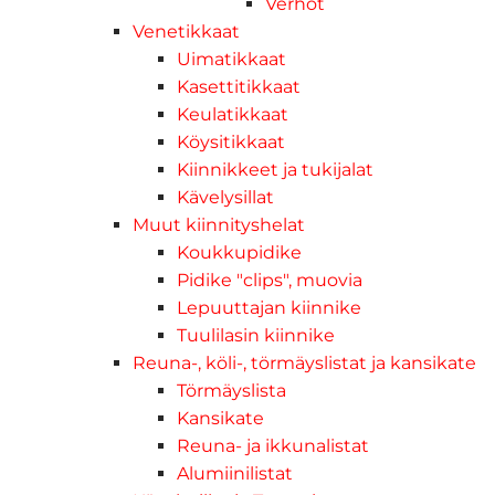
Verhot
Venetikkaat
Uimatikkaat
Kasettitikkaat
Keulatikkaat
Köysitikkaat
Kiinnikkeet ja tukijalat
Kävelysillat
Muut kiinnityshelat
Koukkupidike
Pidike "clips", muovia
Lepuuttajan kiinnike
Tuulilasin kiinnike
Reuna-, köli-, törmäyslistat ja kansikate
Törmäyslista
Kansikate
Reuna- ja ikkunalistat
Alumiinilistat