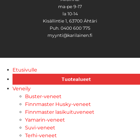
ma-pe 9-17
la 10-14
Kisällintie 1, 63700 Ähtäri
Puh. 0400 600 775
myynti@karilainen.fi
Etusivulle
Tuotealueet
Veneily
Buster-veneet
Finnmaster Husky-veneet
Finnmaster lasikuituveneet
Yamarin-veneet
Suvi-veneet
Terhi-veneet