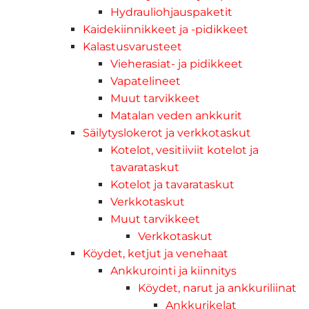
Hydrauliohjauspaketit
Kaidekiinnikkeet ja -pidikkeet
Kalastusvarusteet
Vieherasiat- ja pidikkeet
Vapatelineet
Muut tarvikkeet
Matalan veden ankkurit
Säilytyslokerot ja verkkotaskut
Kotelot, vesitiiviit kotelot ja
tavarataskut
Kotelot ja tavarataskut
Verkkotaskut
Muut tarvikkeet
Verkkotaskut
Köydet, ketjut ja venehaat
Ankkurointi ja kiinnitys
Köydet, narut ja ankkuriliinat
Ankkurikelat