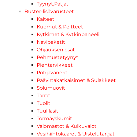
Tyynyt,Patjat
Buster-lisävarusteet
Kaiteet
Kuomut & Peitteet
Kytkimet & Kytkinpaneeli
Navipaketit
Ohjauksen osat
Pehmustetyynyt
Pientarvikkeet
Pohjavanerit
Päävirtakatkaisimet & Sulakkeet
Solumuovit
Tarrat
Tuolit
Tuulilasit
Törmäyskumit
Valomastot & Kulkuvalot
Vesihiihtokaaret & Uistelutargat