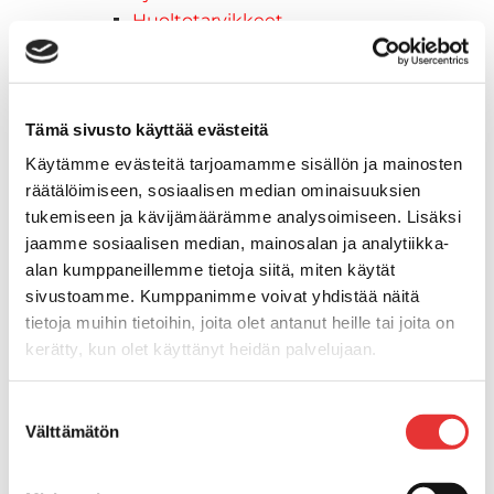
Huoltotarvikkeet
Kelkkatarvikkeet
Kengät
Kypärät
Tämä sivusto käyttää evästeitä
Lynx
Lynx ajovarusteet
Käytämme evästeitä tarjoamamme sisällön ja mainosten
Ajohousut
räätälöimiseen, sosiaalisen median ominaisuuksien
Ajotakit
tukemiseen ja kävijämäärämme analysoimiseen. Lisäksi
HAALARIT
jaamme sosiaalisen median, mainosalan ja analytiikka-
Lynx vapaa-ajan asusteet
alan kumppaneillemme tietoja siitä, miten käytät
Lynx asusteet
sivustoamme. Kumppanimme voivat yhdistää näitä
tietoja muihin tietoihin, joita olet antanut heille tai joita on
Lynx vaatetus
kerätty, kun olet käyttänyt heidän palvelujaan.
Ski-Doo
Ski-Doo ajovarusteet
Lisätietoja:
karilainen.fi/tietosuoja
Ski-Doo vapaa-ajan asusteet
Suostumuksen
Välttämätön
Suojavarusteet
valinta
TELAMATOT
Vapaa-aika