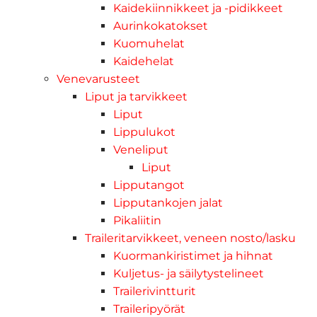
Kaidekiinnikkeet ja -pidikkeet
Aurinkokatokset
Kuomuhelat
Kaidehelat
Venevarusteet
Liput ja tarvikkeet
Liput
Lippulukot
Veneliput
Liput
Lipputangot
Lipputankojen jalat
Pikaliitin
Traileritarvikkeet, veneen nosto/lasku
Kuormankiristimet ja hihnat
Kuljetus- ja säilytystelineet
Trailerivintturit
Traileripyörät