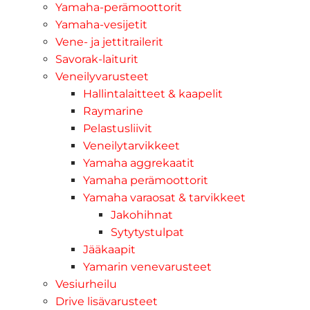
Yamaha-perämoottorit
Yamaha-vesijetit
Vene- ja jettitrailerit
Savorak-laiturit
Veneilyvarusteet
Hallintalaitteet & kaapelit
Raymarine
Pelastusliivit
Veneilytarvikkeet
Yamaha aggrekaatit
Yamaha perämoottorit
Yamaha varaosat & tarvikkeet
Jakohihnat
Sytytystulpat
Jääkaapit
Yamarin venevarusteet
Vesiurheilu
Drive lisävarusteet