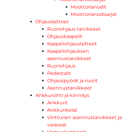
Moottorianodit
Moottorianodisarjat
Ohjauslaitteet
Ruoriohjaus tarvikkeet
Ohjauskaapelit
Kaapeliohjauslaitteet
Kaapeliohjauksen
asennustarvikkeet
Ruoriohjaus
Pedestalit
Ohjauspyörät ja ruorit
Asennustarvikkeet
Ankkurointi ja kiinnitys
Ankkurit
Ankkurikelat
Vintturien asennustarvikkeet ja
varaosat