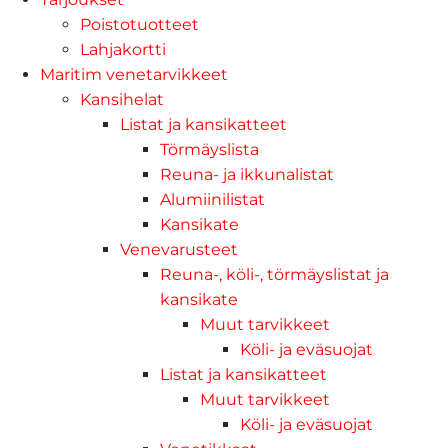
Poistotuotteet
Lahjakortti
Maritim venetarvikkeet
Kansihelat
Listat ja kansikatteet
Törmäyslista
Reuna- ja ikkunalistat
Alumiinilistat
Kansikate
Venevarusteet
Reuna-, köli-, törmäyslistat ja
kansikate
Muut tarvikkeet
Köli- ja eväsuojat
Listat ja kansikatteet
Muut tarvikkeet
Köli- ja eväsuojat