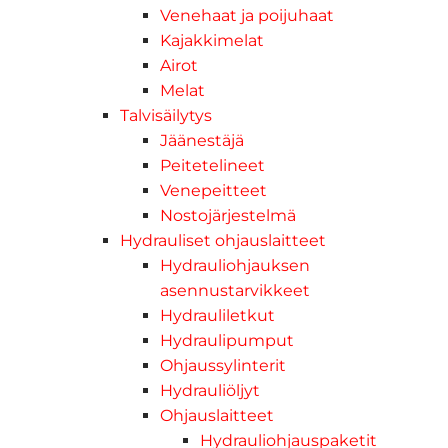
Venehaat ja poijuhaat
Kajakkimelat
Airot
Melat
Talvisäilytys
Jäänestäjä
Peitetelineet
Venepeitteet
Nostojärjestelmä
Hydrauliset ohjauslaitteet
Hydrauliohjauksen
asennustarvikkeet
Hydrauliletkut
Hydraulipumput
Ohjaussylinterit
Hydrauliöljyt
Ohjauslaitteet
Hydrauliohjauspaketit