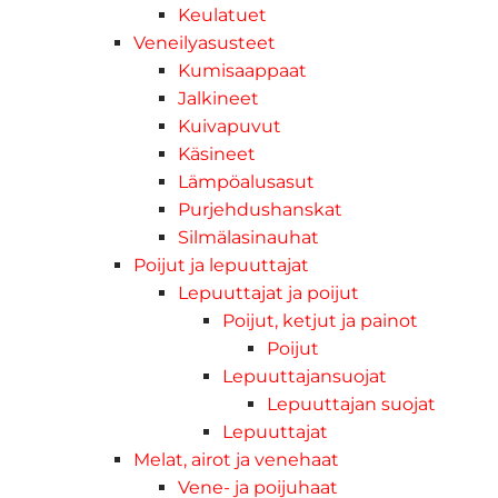
Keulatuet
Veneilyasusteet
Kumisaappaat
Jalkineet
Kuivapuvut
Käsineet
Lämpöalusasut
Purjehdushanskat
Silmälasinauhat
Poijut ja lepuuttajat
Lepuuttajat ja poijut
Poijut, ketjut ja painot
Poijut
Lepuuttajansuojat
Lepuuttajan suojat
Lepuuttajat
Melat, airot ja venehaat
Vene- ja poijuhaat