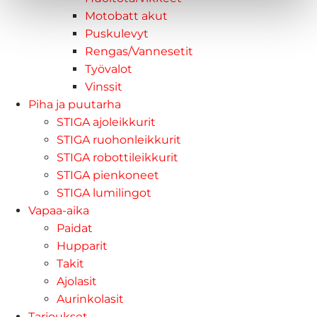
Motobatt akut
Puskulevyt
Rengas/Vannesetit
Työvalot
Vinssit
Piha ja puutarha
STIGA ajoleikkurit
STIGA ruohonleikkurit
STIGA robottileikkurit
STIGA pienkoneet
STIGA lumilingot
Vapaa-aika
Paidat
Hupparit
Takit
Ajolasit
Aurinkolasit
Tarjoukset