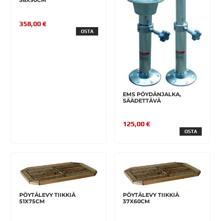
58X90CM
358,00 €
OSTA
EMS PÖYDÄNJALKA,
SÄÄDETTÄVÄ
125,00 €
OSTA
PÖYTÄLEVY TIIKKIÄ
PÖYTÄLEVY TIIKKIÄ
51X75CM
37X60CM