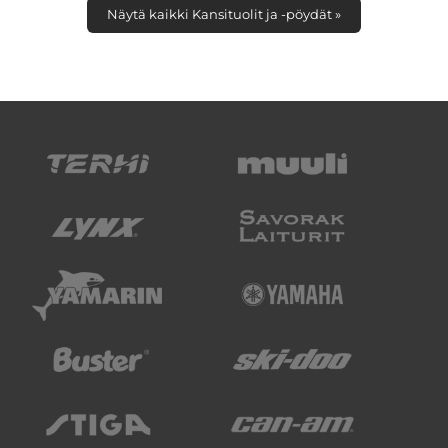
Näytä kaikki Kansituolit ja -pöydät »