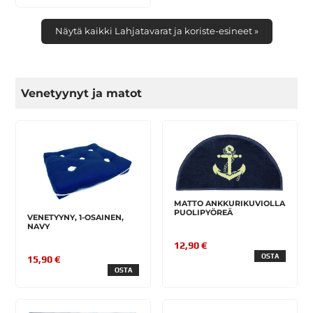
Näytä kaikki Lahjatavarat ja koriste-esineet »
Venetyynyt ja matot
MATTO ANKKURIKUVIOLLA
PUOLIPYÖREÄ
VENETYYNY, 1-OSAINEN,
NAVY
12,90 €
OSTA
15,90 €
OSTA