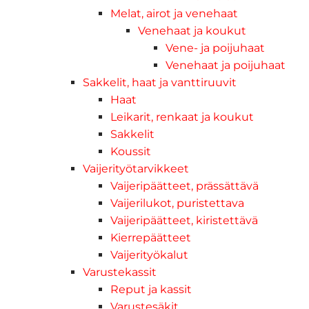
Melat, airot ja venehaat
Venehaat ja koukut
Vene- ja poijuhaat
Venehaat ja poijuhaat
Sakkelit, haat ja vanttiruuvit
Haat
Leikarit, renkaat ja koukut
Sakkelit
Koussit
Vaijerityötarvikkeet
Vaijeripäätteet, prässättävä
Vaijerilukot, puristettava
Vaijeripäätteet, kiristettävä
Kierrepäätteet
Vaijerityökalut
Varustekassit
Reput ja kassit
Varustesäkit