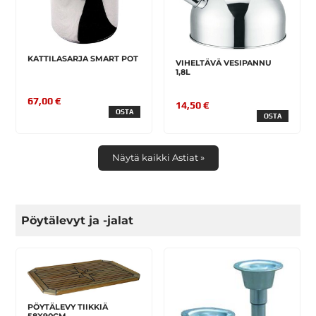
KATTILASARJA SMART POT
VIHELTÄVÄ VESIPANNU
1,8L
67,00 €
14,50 €
OSTA
OSTA
Näytä kaikki Astiat »
Pöytälevyt ja -jalat
PÖYTÄLEVY TIIKKIÄ