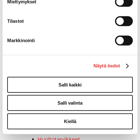
Mieltymykset
Variaattorin hihnat
Woody's ohjausraudat
Tilastot
Mönkijät
Can-Am traktorimönkijät
Can-Am traktorimönkijät 2025
Markkinointi
Can-Am traktorimönkijät 2026
Can-Am SSV-Mallit
Traxter mallisto
Näytä tiedot
Traxter 2025
Traxter 2026
Maverick mallisto
Salli kaikki
Maverick 2025
Maverick 2026
Salli valinta
Mönkijöiden lisävarusteet ja -tarvikkeet
Ajolasit
Kiellä
Asusteet
Can-Am varusteet
Huoltotarvikkeet