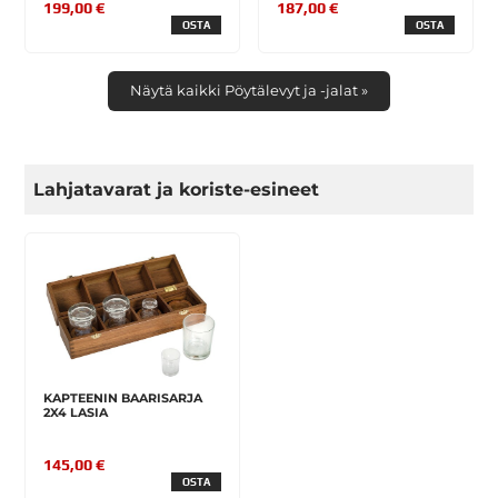
199,00 €
187,00 €
OSTA
OSTA
Näytä kaikki Pöytälevyt ja -jalat »
Lahjatavarat ja koriste-esineet
KAPTEENIN BAARISARJA
2X4 LASIA
145,00 €
OSTA