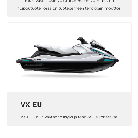
mukavasti, uusin VX Cruiser HO on VX-malliston
huipputuote, jossa on tuoteperheen tehokkain moottori
VX-EU
VX-EU - Kun käytännöllisyys ja tehokkuus kohtaavat.