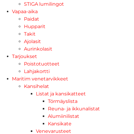
STIGA lumilingot
Vapaa-aika
Paidat
Hupparit
Takit
Ajolasit
Aurinkolasit
Tarjoukset
Poistotuotteet
Lahjakortti
Maritim venetarvikkeet
Kansihelat
Listat ja kansikatteet
Törmäyslista
Reuna- ja ikkunalistat
Alumiinilistat
Kansikate
Venevarusteet