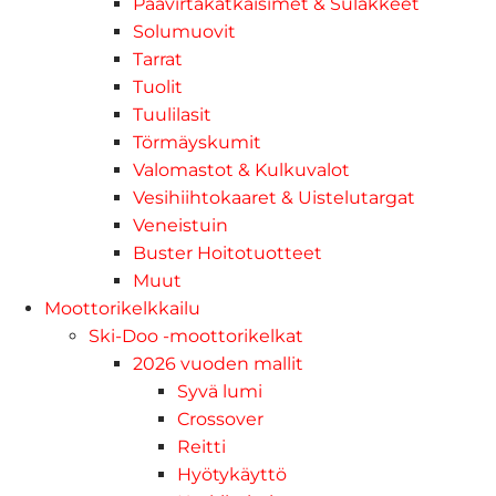
Päävirtakatkaisimet & Sulakkeet
Solumuovit
Tarrat
Tuolit
Tuulilasit
Törmäyskumit
Valomastot & Kulkuvalot
Vesihiihtokaaret & Uistelutargat
Veneistuin
Buster Hoitotuotteet
Muut
Moottorikelkkailu
Ski-Doo -moottorikelkat
2026 vuoden mallit
Syvä lumi
Crossover
Reitti
Hyötykäyttö