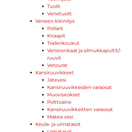
Tuolit
Venetuolit
Veneen kiinnitys
Pollarit
Knaapit
Trailerikoukut
Venerenkaat ja silmukkapultit/-
ruuvit
Vetourat
Kansiruuvikkeet
Jätevesi
Kansiruuvikkeiden varaosat
Muoviseokset
Polttoaine
Kansiruuvikkeitten varaosat
Makea vesi
Keula- ja uimatasot
Uimatasot