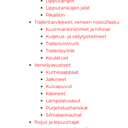
Lipputangot
Lipputankojen jalat
Pikaliitin
Traileritarvikkeet, veneen nosto/lasku
Kuormankiristimet ja hihnat
Kuljetus- ja säilytystelineet
Trailerivintturit
Traileripyörät
Keulatuet
Veneilyasusteet
Kumisaappaat
Jalkineet
Kuivapuvut
Käsineet
Lämpöalusasut
Purjehdushanskat
Silmälasinauhat
Poijut ja lepuuttajat