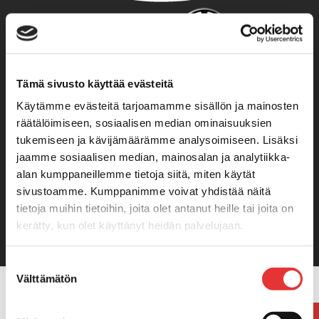
Tämä sivusto käyttää evästeitä
Käytämme evästeitä tarjoamamme sisällön ja mainosten
KARILAINEN OY
räätälöimiseen, sosiaalisen median ominaisuuksien
Avoinna:
tukemiseen ja kävijämäärämme analysoimiseen. Lisäksi
ma-pe 9-17
jaamme sosiaalisen median, mainosalan ja analytiikka-
la 10-14
alan kumppaneillemme tietoja siitä, miten käytät
Kisällintie 1, 63700 Ähtäri
sivustoamme. Kumppanimme voivat yhdistää näitä
Puh. 0400 600 775
tietoja muihin tietoihin, joita olet antanut heille tai joita on
myynti@karilainen.fi
kerätty, kun olet käyttänyt heidän palvelujaan.
Lisätietoja:
karilainen.fi/tietosuoja
Suostumuksen
Välttämätön
valinta
Etusivulle
Tuotealueet