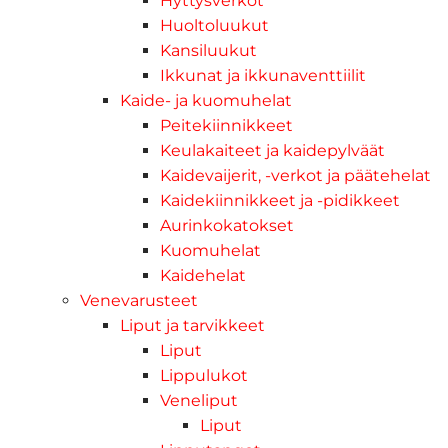
Hyttysverkot
Huoltoluukut
Kansiluukut
Ikkunat ja ikkunaventtiilit
Kaide- ja kuomuhelat
Peitekiinnikkeet
Keulakaiteet ja kaidepylväät
Kaidevaijerit, -verkot ja päätehelat
Kaidekiinnikkeet ja -pidikkeet
Aurinkokatokset
Kuomuhelat
Kaidehelat
Venevarusteet
Liput ja tarvikkeet
Liput
Lippulukot
Veneliput
Liput