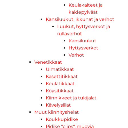
Keulakaiteet ja
kaidepylväät
Kansiluukut, ikkunat ja verhot
Luukut, hyttysverkot ja
rullaverhot
Kansiluukut
Hyttysverkot
Verhot
Venetikkaat
Uimatikkaat
Kasettitikkaat
Keulatikkaat
Köysitikkaat
Kiinnikkeet ja tukijalat
Kävelysillat
Muut kiinnityshelat
Koukkupidike
Pidike "clips", muovia