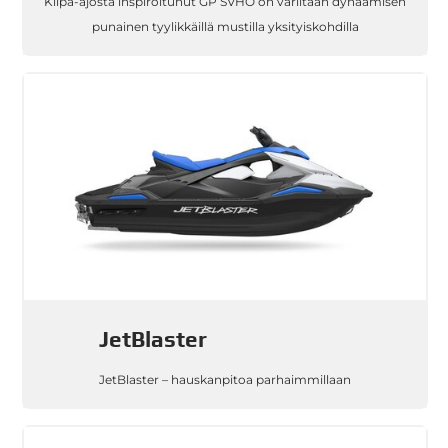
Kilpa-ajosta inspiroitunut GP SVHO on väriltään dynaamisen
punainen tyylikkäillä mustilla yksityiskohdilla
JetBlaster
JetBlaster – hauskanpitoa parhaimmillaan