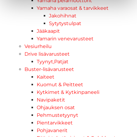
Yamaha perämoottorit
Yamaha varaosat & tarvikkeet
Jakohihnat
Sytytystulpat
Jääkaapit
Yamarin venevarusteet
Vesiurheilu
Drive lisävarusteet
Tyynyt,Patjat
Buster-lisävarusteet
Kaiteet
Kuomut & Peitteet
Kytkimet & Kytkinpaneeli
Navipaketit
Ohjauksen osat
Pehmustetyynyt
Pientarvikkeet
Pohjavanerit