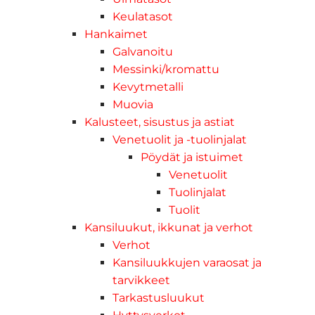
Keulatasot
Hankaimet
Galvanoitu
Messinki/kromattu
Kevytmetalli
Muovia
Kalusteet, sisustus ja astiat
Venetuolit ja -tuolinjalat
Pöydät ja istuimet
Venetuolit
Tuolinjalat
Tuolit
Kansiluukut, ikkunat ja verhot
Verhot
Kansiluukkujen varaosat ja
tarvikkeet
Tarkastusluukut