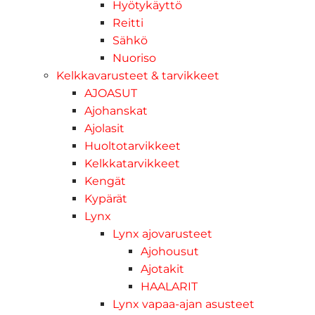
Hyötykäyttö
Reitti
Sähkö
Nuoriso
Kelkkavarusteet & tarvikkeet
AJOASUT
Ajohanskat
Ajolasit
Huoltotarvikkeet
Kelkkatarvikkeet
Kengät
Kypärät
Lynx
Lynx ajovarusteet
Ajohousut
Ajotakit
HAALARIT
Lynx vapaa-ajan asusteet