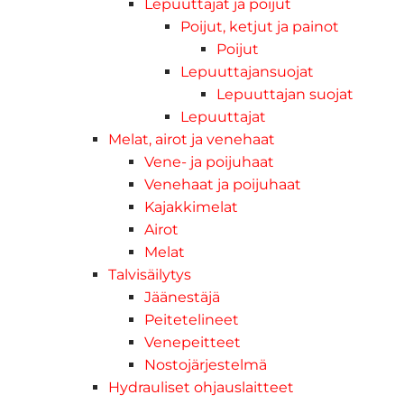
Lepuuttajat ja poijut
Poijut, ketjut ja painot
Poijut
Lepuuttajansuojat
Lepuuttajan suojat
Lepuuttajat
Melat, airot ja venehaat
Vene- ja poijuhaat
Venehaat ja poijuhaat
Kajakkimelat
Airot
Melat
Talvisäilytys
Jäänestäjä
Peitetelineet
Venepeitteet
Nostojärjestelmä
Hydrauliset ohjauslaitteet