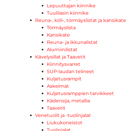
Lepuuttajan kiinnike
Tuulilasin kiinnike
Reuna-, köli-, törmäyslistat ja kansikate
Törmäyslista
Kansikate
Reuna- ja ikkunalistat
Alumiinilistat
Kävelysillat ja Taavetit
Kiinnitysvarret
SUP-laudan telineet
Kuljetusrampit
Askelmat
Kuljetusramppien tarvikkeet
Kädensija, metallia
Taavetit
Venetuolit ja -tuolinjalat
Liukukoneistot
Tuolinjalat