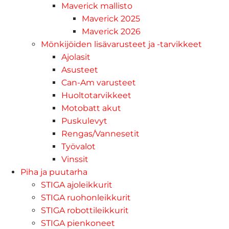
Maverick mallisto
Maverick 2025
Maverick 2026
Mönkijöiden lisävarusteet ja -tarvikkeet
Ajolasit
Asusteet
Can-Am varusteet
Huoltotarvikkeet
Motobatt akut
Puskulevyt
Rengas/Vannesetit
Työvalot
Vinssit
Piha ja puutarha
STIGA ajoleikkurit
STIGA ruohonleikkurit
STIGA robottileikkurit
STIGA pienkoneet