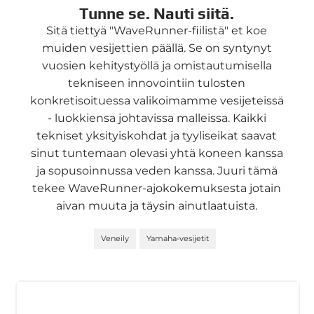
Tunne se. Nauti siitä.
Sitä tiettyä "WaveRunner-fiilistä" et koe
muiden vesijettien päällä. Se on syntynyt
vuosien kehitystyöllä ja omistautumisella
tekniseen innovointiin tulosten
konkretisoituessa valikoimamme vesijeteissä
- luokkiensa johtavissa malleissa. Kaikki
tekniset yksityiskohdat ja tyyliseikat saavat
sinut tuntemaan olevasi yhtä koneen kanssa
ja sopusoinnussa veden kanssa. Juuri tämä
tekee WaveRunner-ajokokemuksesta jotain
aivan muuta ja täysin ainutlaatuista.
Veneily
Yamaha-vesijetit