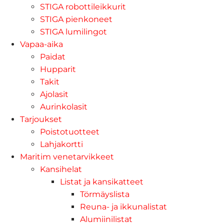
STIGA robottileikkurit
STIGA pienkoneet
STIGA lumilingot
Vapaa-aika
Paidat
Hupparit
Takit
Ajolasit
Aurinkolasit
Tarjoukset
Poistotuotteet
Lahjakortti
Maritim venetarvikkeet
Kansihelat
Listat ja kansikatteet
Törmäyslista
Reuna- ja ikkunalistat
Alumiinilistat