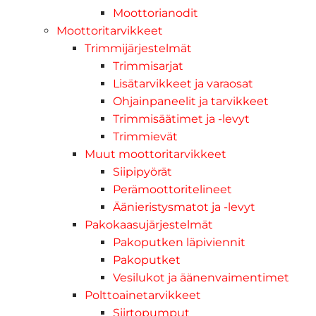
Moottorianodit
Moottoritarvikkeet
Trimmijärjestelmät
Trimmisarjat
Lisätarvikkeet ja varaosat
Ohjainpaneelit ja tarvikkeet
Trimmisäätimet ja -levyt
Trimmievät
Muut moottoritarvikkeet
Siipipyörät
Perämoottoritelineet
Äänieristysmatot ja -levyt
Pakokaasujärjestelmät
Pakoputken läpiviennit
Pakoputket
Vesilukot ja äänenvaimentimet
Polttoainetarvikkeet
Siirtopumput