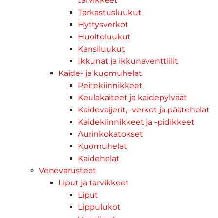
tarvikkeet
Tarkastusluukut
Hyttysverkot
Huoltoluukut
Kansiluukut
Ikkunat ja ikkunaventtiilit
Kaide- ja kuomuhelat
Peitekiinnikkeet
Keulakaiteet ja kaidepylväät
Kaidevaijerit, -verkot ja päätehelat
Kaidekiinnikkeet ja -pidikkeet
Aurinkokatokset
Kuomuhelat
Kaidehelat
Venevarusteet
Liput ja tarvikkeet
Liput
Lippulukot