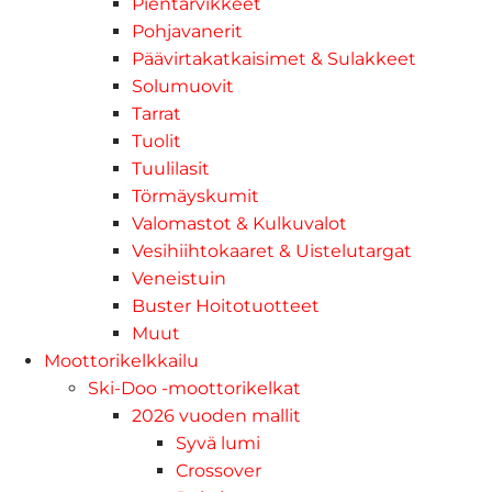
Pientarvikkeet
Pohjavanerit
Päävirtakatkaisimet & Sulakkeet
Solumuovit
Tarrat
Tuolit
Tuulilasit
Törmäyskumit
Valomastot & Kulkuvalot
Vesihiihtokaaret & Uistelutargat
Veneistuin
Buster Hoitotuotteet
Muut
Moottorikelkkailu
Ski-Doo -moottorikelkat
2026 vuoden mallit
Syvä lumi
Crossover