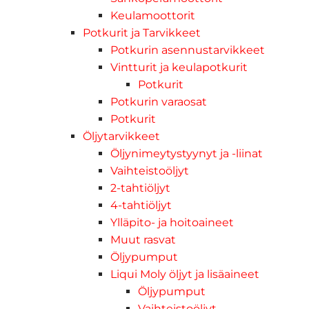
Keulamoottorit
Potkurit ja Tarvikkeet
Potkurin asennustarvikkeet
Vintturit ja keulapotkurit
Potkurit
Potkurin varaosat
Potkurit
Öljytarvikkeet
Öljynimeytystyynyt ja -liinat
Vaihteistoöljyt
2-tahtiöljyt
4-tahtiöljyt
Ylläpito- ja hoitoaineet
Muut rasvat
Öljypumput
Liqui Moly öljyt ja lisäaineet
Öljypumput
Vaihteistoöljyt