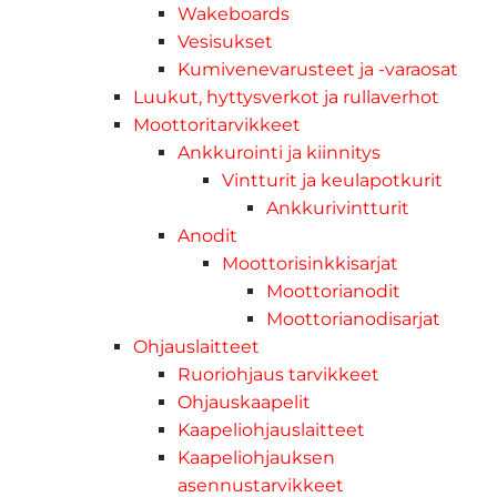
Wakeboards
Vesisukset
Kumivenevarusteet ja -varaosat
Luukut, hyttysverkot ja rullaverhot
Moottoritarvikkeet
Ankkurointi ja kiinnitys
Vintturit ja keulapotkurit
Ankkurivintturit
Anodit
Moottorisinkkisarjat
Moottorianodit
Moottorianodisarjat
Ohjauslaitteet
Ruoriohjaus tarvikkeet
Ohjauskaapelit
Kaapeliohjauslaitteet
Kaapeliohjauksen
asennustarvikkeet