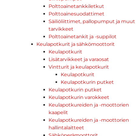
Polttoainetankkiletkut
Polttoainesuodattimet
Säiliöliittimet, pallopumput ja muut
tarvikkeet
Polttoainetankit ja -suppilot
Keulapotkurit ja sähkömoottorit
Keulapotkurit
Lisätarvikkeet ja varaosat
Vintturit ja keulapotkurit
Keulapotkurit
Keulapotkurin putket
Keulapotkurin putket
Keulapotkurin varokkeet
Keulapotkureiden ja -moottorien
kaapelit
Keulapotkureiden ja -moottorien
hallintalaitteet
Sähköperämoottorit