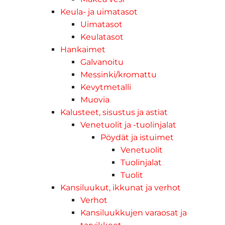
Keula- ja uimatasot
Uimatasot
Keulatasot
Hankaimet
Galvanoitu
Messinki/kromattu
Kevytmetalli
Muovia
Kalusteet, sisustus ja astiat
Venetuolit ja -tuolinjalat
Pöydät ja istuimet
Venetuolit
Tuolinjalat
Tuolit
Kansiluukut, ikkunat ja verhot
Verhot
Kansiluukkujen varaosat ja