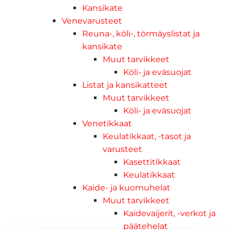
Kansikate
Venevarusteet
Reuna-, köli-, törmäyslistat ja
kansikate
Muut tarvikkeet
Köli- ja eväsuojat
Listat ja kansikatteet
Muut tarvikkeet
Köli- ja eväsuojat
Venetikkaat
Keulatikkaat, -tasot ja
varusteet
Kasettitikkaat
Keulatikkaat
Kaide- ja kuomuhelat
Muut tarvikkeet
Kaidevaijerit, -verkot ja
päätehelat