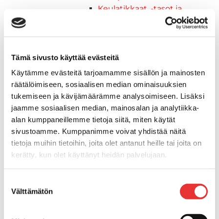
Keulatikkaat, -tasot ja
varusteet
Keulakaiteet ja
kaidepylväät
Kansiluukut, ikkunat ja verhot
Tämä sivusto käyttää evästeitä
Luukut, hyttysverkot ja
Käytämme evästeitä tarjoamamme sisällön ja mainosten
rullaverhot
räätälöimiseen, sosiaalisen median ominaisuuksien
Kansiluukut
tukemiseen ja kävijämäärämme analysoimiseen. Lisäksi
Hyttysverkot
jaamme sosiaalisen median, mainosalan ja analytiikka-
Verhot
alan kumppaneillemme tietoja siitä, miten käytät
Venetikkaat
sivustoamme. Kumppanimme voivat yhdistää näitä
Uimatikkaat
tietoja muihin tietoihin, joita olet antanut heille tai joita on
kerätty, kun olet käyttänyt heidän palvelujaan.
Kasettitikkaat
Keulatikkaat
Lisätietoja:
karilainen.fi/tietosuoja
Köysitikkaat
Suostumuksen
Välttämätön
Kiinnikkeet ja tukijalat
valinta
Kävelysillat
Muut kiinnityshelat