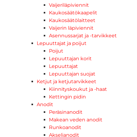
Vaijeriläpiviennit
Kaukosäätökaapelit
Kaukosäätölaitteet
Vaijerin läpiviennit
Asennussarjat ja -tarvikkeet
Lepuuttajat ja poijut
Poijut
Lepuuttajan korit
Lepuuttajat
Lepuuttajan suojat
Ketjut ja ketjutarvikkeet
Kiinnityskoukut ja -haat
Kettingin pidin
Anodit
Peräsinanodit
Makean veden anodit
Runkoanodit
Akselianodit