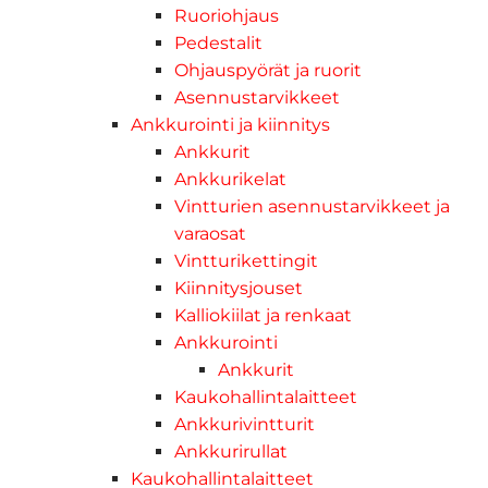
Ruoriohjaus
Pedestalit
Ohjauspyörät ja ruorit
Asennustarvikkeet
Ankkurointi ja kiinnitys
Ankkurit
Ankkurikelat
Vintturien asennustarvikkeet ja
varaosat
Vintturikettingit
Kiinnitysjouset
Kalliokiilat ja renkaat
Ankkurointi
Ankkurit
Kaukohallintalaitteet
Ankkurivintturit
Ankkurirullat
Kaukohallintalaitteet