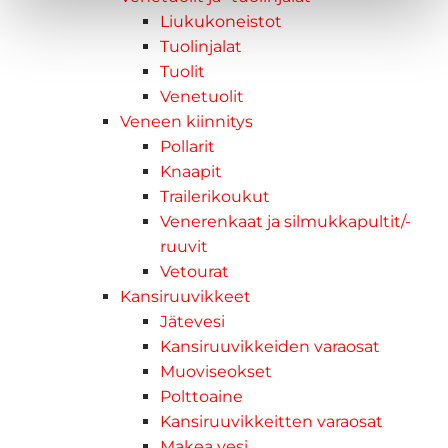
Liukukoneistot
Tuolinjalat
Tuolit
Venetuolit
Veneen kiinnitys
Pollarit
Knaapit
Trailerikoukut
Venerenkaat ja silmukkapultit/-
ruuvit
Vetourat
Kansiruuvikkeet
Jätevesi
Kansiruuvikkeiden varaosat
Muoviseokset
Polttoaine
Kansiruuvikkeitten varaosat
Makea vesi