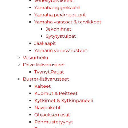
Veneilytarvikkeet
Yamaha aggrekaatit
Yamaha perämoottorit
Yamaha varaosat & tarvikkeet
Jakohihnat
Sytytystulpat
Jääkaapit
Yamarin venevarusteet
Vesiurheilu
Drive lisävarusteet
Tyynyt,Patjat
Buster-lisävarusteet
Kaiteet
Kuomut & Peitteet
Kytkimet & Kytkinpaneeli
Navipaketit
Ohjauksen osat
Pehmustetyynyt