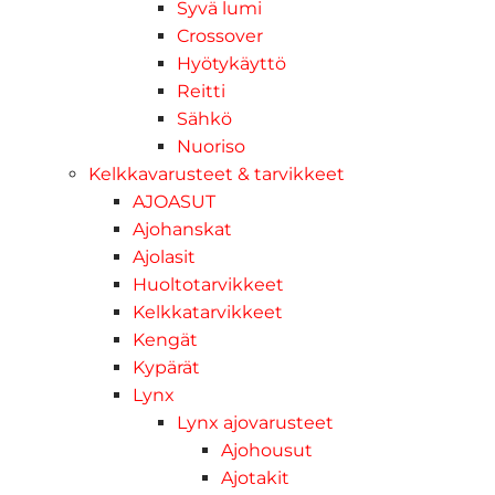
Syvä lumi
Crossover
Hyötykäyttö
Reitti
Sähkö
Nuoriso
Kelkkavarusteet & tarvikkeet
AJOASUT
Ajohanskat
Ajolasit
Huoltotarvikkeet
Kelkkatarvikkeet
Kengät
Kypärät
Lynx
Lynx ajovarusteet
Ajohousut
Ajotakit