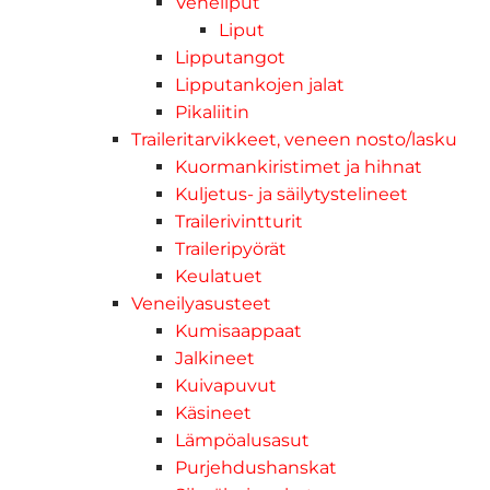
Veneliput
Liput
Lipputangot
Lipputankojen jalat
Pikaliitin
Traileritarvikkeet, veneen nosto/lasku
Kuormankiristimet ja hihnat
Kuljetus- ja säilytystelineet
Trailerivintturit
Traileripyörät
Keulatuet
Veneilyasusteet
Kumisaappaat
Jalkineet
Kuivapuvut
Käsineet
Lämpöalusasut
Purjehdushanskat