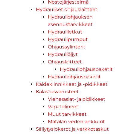
Nostojärjestelmä
Hydrauliset ohjauslaitteet
Hydrauliohjauksen
asennustarvikkeet
Hydrauliletkut
Hydraulipumput
Ohjaussylinterit
Hydrauliöljyt
Ohjauslaitteet
Hydrauliohjauspaketit
Hydrauliohjauspaketit
Kaidekiinnikkeet ja -pidikkeet
Kalastusvarusteet
Vieherasiat- ja pidikkeet
Vapatelineet
Muut tarvikkeet
Matalan veden ankkurit
Säilytyslokerot ja verkkotaskut