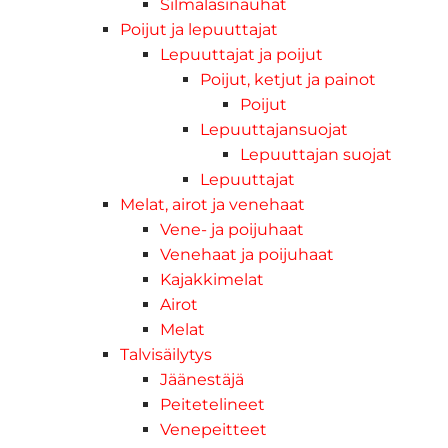
Silmälasinauhat
Poijut ja lepuuttajat
Lepuuttajat ja poijut
Poijut, ketjut ja painot
Poijut
Lepuuttajansuojat
Lepuuttajan suojat
Lepuuttajat
Melat, airot ja venehaat
Vene- ja poijuhaat
Venehaat ja poijuhaat
Kajakkimelat
Airot
Melat
Talvisäilytys
Jäänestäjä
Peitetelineet
Venepeitteet