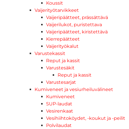
Koussit
Vaijerityötarvikkeet
Vaijeripäätteet, prässättävä
Vaijerilukot, puristettava
Vaijeripäätteet, kiristettävä
Kierrepäätteet
Vaijerityökalut
Varustekassit
Reput ja kassit
Varustesäkit
Reput ja kassit
Varustesarjat
Kumiveneet ja vesiurheiluvälineet
Kumiveneet
SUP-laudat
Vesirenkaat
Vesihiihtoköydet, -koukut ja -peilit
Polvilaudat