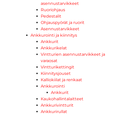
asennustarvikkeet
Ruoriohjaus
Pedestalit
Ohjauspyörät ja ruorit
Asennustarvikkeet
Ankkurointi ja kiinnitys
Ankkurit
Ankkurikelat
Vintturien asennustarvikkeet ja
varaosat
Vintturikettingit
Kiinnitysjouset
Kalliokiilat ja renkaat
Ankkurointi
Ankkurit
Kaukohallintalaitteet
Ankkurivintturit
Ankkurirullat