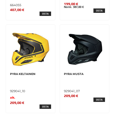
199,00 €
664055
Norm. 387,00 €
407,00 €
OSTA
OSTA
PYRA KELTAINEN
PYRA MUSTA
929041_10
929041_07
209,00 €
alk.
OSTA
209,00 €
OSTA