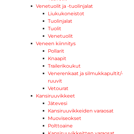
Venetuolit ja -tuolinjalat
Liukukoneistot
Tuolinjalat
Tuolit
Venetuolit
Veneen kiinnitys
Pollarit
Knaapit
Trailerikoukut
Venerenkaat ja silmukkapultit/-
ruuvit
Vetourat
Kansiruuvikkeet
Jätevesi
Kansiruuvikkeiden varaosat
Muoviseokset
Polttoaine
Kansiruuvikkeitten varaosat