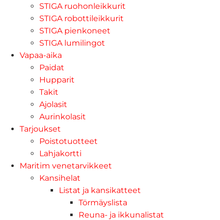
STIGA ruohonleikkurit
STIGA robottileikkurit
STIGA pienkoneet
STIGA lumilingot
Vapaa-aika
Paidat
Hupparit
Takit
Ajolasit
Aurinkolasit
Tarjoukset
Poistotuotteet
Lahjakortti
Maritim venetarvikkeet
Kansihelat
Listat ja kansikatteet
Törmäyslista
Reuna- ja ikkunalistat