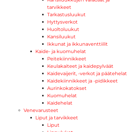
tarvikkeet
Tarkastusluukut
Hyttysverkot
Huoltoluukut
Kansiluukut
Ikkunat ja ikkunaventtiilit
Kaide- ja kuomuhelat
Peitekiinnikkeet
Keulakaiteet ja kaidepylväät
Kaidevaijerit, -verkot ja päätehelat
Kaidekiinnikkeet ja -pidikkeet
Aurinkokatokset
Kuomuhelat
Kaidehelat
Venevarusteet
Liput ja tarvikkeet
Liput