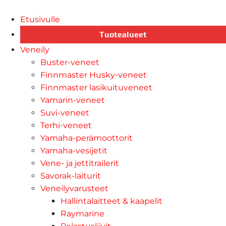
Etusivulle
Tuotealueet
Veneily
Buster-veneet
Finnmaster Husky-veneet
Finnmaster lasikuituveneet
Yamarin-veneet
Suvi-veneet
Terhi-veneet
Yamaha-perämoottorit
Yamaha-vesijetit
Vene- ja jettitrailerit
Savorak-laiturit
Veneilyvarusteet
Hallintalaitteet & kaapelit
Raymarine