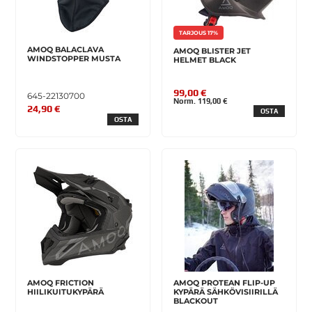
TARJOUS 17%
AMOQ BALACLAVA
AMOQ BLISTER JET
WINDSTOPPER MUSTA
HELMET BLACK
99,00 €
645-22130700
Norm. 119,00 €
24,90 €
OSTA
OSTA
AMOQ FRICTION
AMOQ PROTEAN FLIP-UP
HIILIKUITUKYPÄRÄ
KYPÄRÄ SÄHKÖVISIIRILLÄ
BLACKOUT