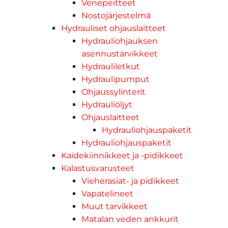
Venepeitteet
Nostojärjestelmä
Hydrauliset ohjauslaitteet
Hydrauliohjauksen
asennustarvikkeet
Hydrauliletkut
Hydraulipumput
Ohjaussylinterit
Hydrauliöljyt
Ohjauslaitteet
Hydrauliohjauspaketit
Hydrauliohjauspaketit
Kaidekiinnikkeet ja -pidikkeet
Kalastusvarusteet
Vieherasiat- ja pidikkeet
Vapatelineet
Muut tarvikkeet
Matalan veden ankkurit