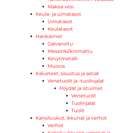
Makea vesi
Keula- ja uimatasot
Uimatasot
Keulatasot
Hankaimet
Galvanoitu
Messinki/kromattu
Kevytmetalli
Muovia
Kalusteet, sisustus ja astiat
Venetuolit ja -tuolinjalat
Pöydät ja istuimet
Venetuolit
Tuolinjalat
Tuolit
Kansiluukut, ikkunat ja verhot
Verhot
Kansiluukkujen varaosat ja