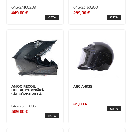
645-24160209
645-23160200
449,00 €
299,00 €
OSTA
OSTA
AMOQ RECOIL
ARC A-613S
HIILIKUITUKYPÄRÄ
SÄHKÖVISIIRILLÄ
81,00 €
645-25160005
OSTA
509,00 €
OSTA