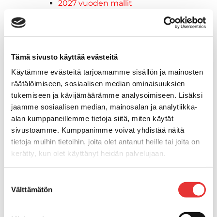
2027 vuoden mallit
Syvä lumi
Crossover
Hyötykäyttö
Reitti
Tämä sivusto käyttää evästeitä
Sähkö
Käytämme evästeitä tarjoamamme sisällön ja mainosten
Nuoriso
räätälöimiseen, sosiaalisen median ominaisuuksien
Kelkkavarusteet & tarvikkeet
tukemiseen ja kävijämäärämme analysoimiseen. Lisäksi
AJOASUT
jaamme sosiaalisen median, mainosalan ja analytiikka-
Ajohanskat
alan kumppaneillemme tietoja siitä, miten käytät
Ajolasit
sivustoamme. Kumppanimme voivat yhdistää näitä
Huoltotarvikkeet
tietoja muihin tietoihin, joita olet antanut heille tai joita on
Kelkkatarvikkeet
kerätty, kun olet käyttänyt heidän palvelujaan.
Kengät
Kypärät
Lisätietoja:
karilainen.fi/tietosuoja
Suostumuksen
Lynx
Välttämätön
valinta
Lynx ajovarusteet
Ajohousut