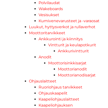
Polvilaudat
Wakeboards
Vesisukset
Kumivenevarusteet ja -varaosat
Luukut, hyttysverkot ja rullaverhot
Moottoritarvikkeet
Ankkurointi ja kiinnitys
Vintturit ja keulapotkurit
Ankkurivintturit
Anodit
Moottorisinkkisarjat
Moottorianodit
Moottorianodisarjat
Ohjauslaitteet
Ruoriohjaus tarvikkeet
Ohjauskaapelit
Kaapeliohjauslaitteet
Kaapeliohjauksen