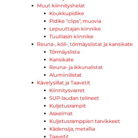
Muut kiinnityshelat
Koukkupidike
Pidike "clips", muovia
Lepuuttajan kiinnike
Tuulilasin kiinnike
Reuna-, köli-, törmäyslistat ja kansikate
Törmäyslista
Kansikate
Reuna- ja ikkunalistat
Alumiinilistat
Kävelysillat ja Taavetit
Kiinnitysvarret
SUP-laudan telineet
Kuljetusrampit
Askelmat
Kuljetusramppien tarvikkeet
Kädensija, metallia
Taavetit