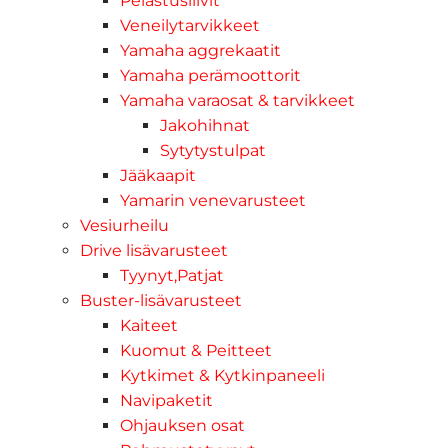
Pelastusliivit
Veneilytarvikkeet
Yamaha aggrekaatit
Yamaha perämoottorit
Yamaha varaosat & tarvikkeet
Jakohihnat
Sytytystulpat
Jääkaapit
Yamarin venevarusteet
Vesiurheilu
Drive lisävarusteet
Tyynyt,Patjat
Buster-lisävarusteet
Kaiteet
Kuomut & Peitteet
Kytkimet & Kytkinpaneeli
Navipaketit
Ohjauksen osat