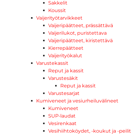
Sakkelit
Koussit
Vaijerityötarvikkeet
Vaijeripäätteet, prässättävä
Vaijerilukot, puristettava
Vaijeripäätteet, kiristettävä
Kierrepäätteet
Vaijerityökalut
Varustekassit
Reput ja kassit
Varustesäkit
Reput ja kassit
Varustesarjat
Kumiveneet ja vesiurheiluvälineet
Kumiveneet
SUP-laudat
Vesirenkaat
Vesihiihtoköydet, -koukut ja -peilit