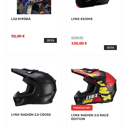
LS2 KYPÄRÄ
LYNX EXOME
50,00 €
929035
OSTA
336,00 €
OSTA
TARJOUS 49%
LYNX RADIEN 2.0 CROSS
LYNX RADIEN 2.0 RACE
EDITION