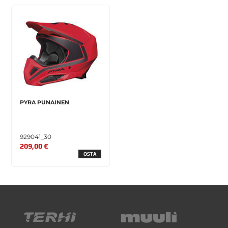
PYRA PUNAINEN
929041_30
209,00 €
OSTA