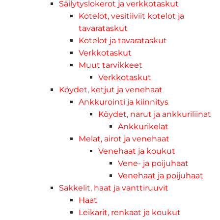
Säilytyslokerot ja verkkotaskut
Kotelot, vesitiiviit kotelot ja
tavarataskut
Kotelot ja tavarataskut
Verkkotaskut
Muut tarvikkeet
Verkkotaskut
Köydet, ketjut ja venehaat
Ankkurointi ja kiinnitys
Köydet, narut ja ankkuriliinat
Ankkurikelat
Melat, airot ja venehaat
Venehaat ja koukut
Vene- ja poijuhaat
Venehaat ja poijuhaat
Sakkelit, haat ja vanttiruuvit
Haat
Leikarit, renkaat ja koukut