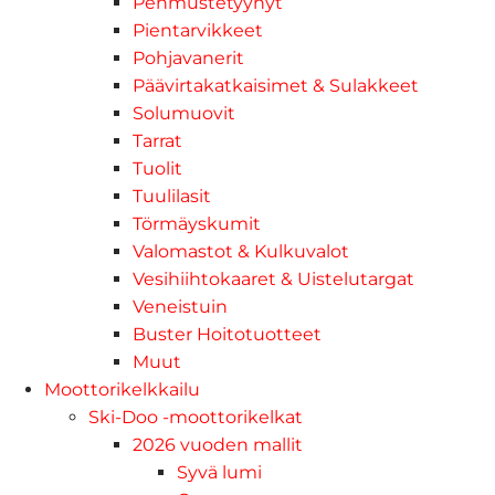
Pehmustetyynyt
Pientarvikkeet
Pohjavanerit
Päävirtakatkaisimet & Sulakkeet
Solumuovit
Tarrat
Tuolit
Tuulilasit
Törmäyskumit
Valomastot & Kulkuvalot
Vesihiihtokaaret & Uistelutargat
Veneistuin
Buster Hoitotuotteet
Muut
Moottorikelkkailu
Ski-Doo -moottorikelkat
2026 vuoden mallit
Syvä lumi