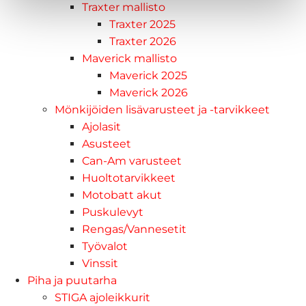
Traxter mallisto
Traxter 2025
Traxter 2026
Maverick mallisto
Maverick 2025
Maverick 2026
Mönkijöiden lisävarusteet ja -tarvikkeet
Ajolasit
Asusteet
Can-Am varusteet
Huoltotarvikkeet
Motobatt akut
Puskulevyt
Rengas/Vannesetit
Työvalot
Vinssit
Piha ja puutarha
STIGA ajoleikkurit