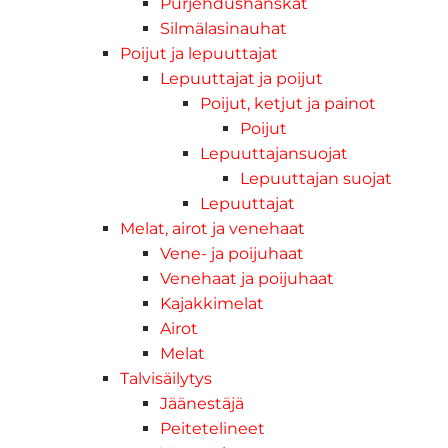
Purjehdushanskat
Silmälasinauhat
Poijut ja lepuuttajat
Lepuuttajat ja poijut
Poijut, ketjut ja painot
Poijut
Lepuuttajansuojat
Lepuuttajan suojat
Lepuuttajat
Melat, airot ja venehaat
Vene- ja poijuhaat
Venehaat ja poijuhaat
Kajakkimelat
Airot
Melat
Talvisäilytys
Jäänestäjä
Peitetelineet