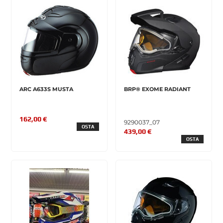
ARC A633S MUSTA
BRP® EXOME RADIANT
162,00 €
9290037_07
OSTA
439,00 €
OSTA