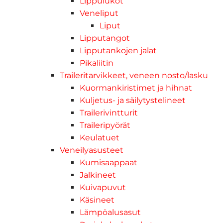
Lippulukot
Veneliput
Liput
Lipputangot
Lipputankojen jalat
Pikaliitin
Traileritarvikkeet, veneen nosto/lasku
Kuormankiristimet ja hihnat
Kuljetus- ja säilytystelineet
Trailerivintturit
Traileripyörät
Keulatuet
Veneilyasusteet
Kumisaappaat
Jalkineet
Kuivapuvut
Käsineet
Lämpöalusasut