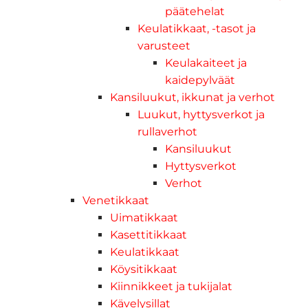
päätehelat
Keulatikkaat, -tasot ja
varusteet
Keulakaiteet ja
kaidepylväät
Kansiluukut, ikkunat ja verhot
Luukut, hyttysverkot ja
rullaverhot
Kansiluukut
Hyttysverkot
Verhot
Venetikkaat
Uimatikkaat
Kasettitikkaat
Keulatikkaat
Köysitikkaat
Kiinnikkeet ja tukijalat
Kävelysillat