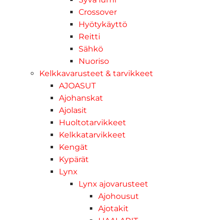
Crossover
Hyötykäyttö
Reitti
Sähkö
Nuoriso
Kelkkavarusteet & tarvikkeet
AJOASUT
Ajohanskat
Ajolasit
Huoltotarvikkeet
Kelkkatarvikkeet
Kengät
Kypärät
Lynx
Lynx ajovarusteet
Ajohousut
Ajotakit