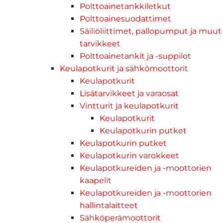
Polttoainetankkiletkut
Polttoainesuodattimet
Säiliöliittimet, pallopumput ja muut
tarvikkeet
Polttoainetankit ja -suppilot
Keulapotkurit ja sähkömoottorit
Keulapotkurit
Lisätarvikkeet ja varaosat
Vintturit ja keulapotkurit
Keulapotkurit
Keulapotkurin putket
Keulapotkurin putket
Keulapotkurin varokkeet
Keulapotkureiden ja -moottorien
kaapelit
Keulapotkureiden ja -moottorien
hallintalaitteet
Sähköperämoottorit