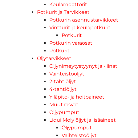
Keulamoottorit
Potkurit ja Tarvikkeet
Potkurin asennustarvikkeet
Vintturit ja keulapotkurit
Potkurit
Potkurin varaosat
Potkurit
Öljytarvikkeet
Öljynimeytystyynyt ja -liinat
Vaihteistoöljyt
2-tahtiöljyt
4-tahtiöljyt
Ylläpito- ja hoitoaineet
Muut rasvat
Öljypumput
Liqui Moly öljyt ja lisäaineet
Öljypumput
Vaihteistoöljyt