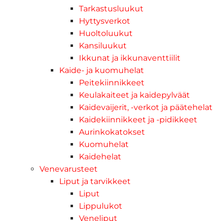
Tarkastusluukut
Hyttysverkot
Huoltoluukut
Kansiluukut
Ikkunat ja ikkunaventtiilit
Kaide- ja kuomuhelat
Peitekiinnikkeet
Keulakaiteet ja kaidepylväät
Kaidevaijerit, -verkot ja päätehelat
Kaidekiinnikkeet ja -pidikkeet
Aurinkokatokset
Kuomuhelat
Kaidehelat
Venevarusteet
Liput ja tarvikkeet
Liput
Lippulukot
Veneliput