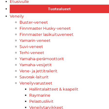
Etusivulle
Tuotealueet
Veneily
Buster-veneet
Finnmaster Husky-veneet
Finnmaster lasikuituveneet
Yamarin-veneet
Suvi-veneet
Terhi-veneet
Yamaha-perämoottorit
Yamaha-vesijetit
Vene- ja jettitrailerit
Savorak-laiturit
Veneilyvarusteet
Hallintalaitteet & kaapelit
Raymarine
Pelastusliivit
Veneilytarvikkeet