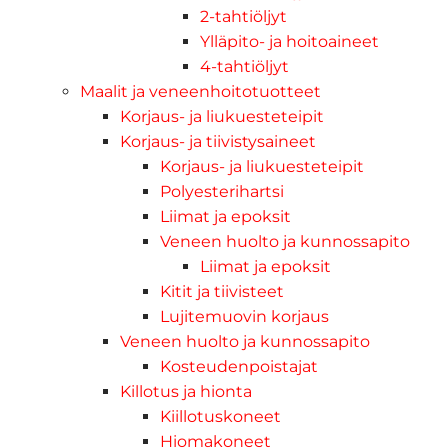
2-tahtiöljyt
Ylläpito- ja hoitoaineet
4-tahtiöljyt
Maalit ja veneenhoitotuotteet
Korjaus- ja liukuesteteipit
Korjaus- ja tiivistysaineet
Korjaus- ja liukuesteteipit
Polyesterihartsi
Liimat ja epoksit
Veneen huolto ja kunnossapito
Liimat ja epoksit
Kitit ja tiivisteet
Lujitemuovin korjaus
Veneen huolto ja kunnossapito
Kosteudenpoistajat
Killotus ja hionta
Kiillotuskoneet
Hiomakoneet