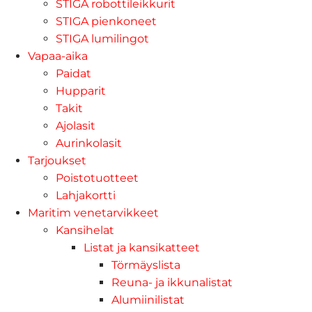
STIGA robottileikkurit
STIGA pienkoneet
STIGA lumilingot
Vapaa-aika
Paidat
Hupparit
Takit
Ajolasit
Aurinkolasit
Tarjoukset
Poistotuotteet
Lahjakortti
Maritim venetarvikkeet
Kansihelat
Listat ja kansikatteet
Törmäyslista
Reuna- ja ikkunalistat
Alumiinilistat