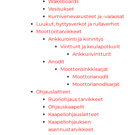
Wakeboards
Vesisukset
Kumivenevarusteet ja -varaosat
Luukut, hyttysverkot ja rullaverhot
Moottoritarvikkeet
Ankkurointi ja kiinnitys
Vintturit ja keulapotkurit
Ankkurivintturit
Anodit
Moottorisinkkisarjat
Moottorianodit
Moottorianodisarjat
Ohjauslaitteet
Ruoriohjaus tarvikkeet
Ohjauskaapelit
Kaapeliohjauslaitteet
Kaapeliohjauksen
asennustarvikkeet