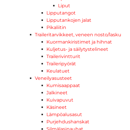
Liput
Lipputangot
Lipputankojen jalat
Pikaliitin
Traileritarvikkeet, veneen nosto/lasku
Kuormankiristimet ja hihnat
Kuljetus- ja säilytystelineet
Trailerivintturit
Traileripyörät
Keulatuet
Veneilyasusteet
Kumisaappaat
Jalkineet
Kuivapuvut
Käsineet
Lämpöalusasut
Purjehdushanskat
Silmälasinauhat