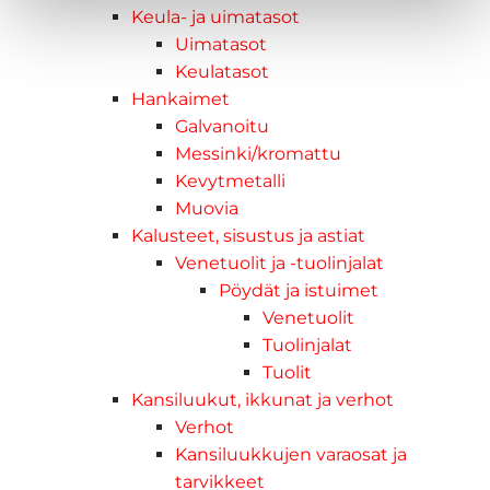
Keula- ja uimatasot
Uimatasot
Keulatasot
Hankaimet
Galvanoitu
Messinki/kromattu
Kevytmetalli
Muovia
Kalusteet, sisustus ja astiat
Venetuolit ja -tuolinjalat
Pöydät ja istuimet
Venetuolit
Tuolinjalat
Tuolit
Kansiluukut, ikkunat ja verhot
Verhot
Kansiluukkujen varaosat ja
tarvikkeet