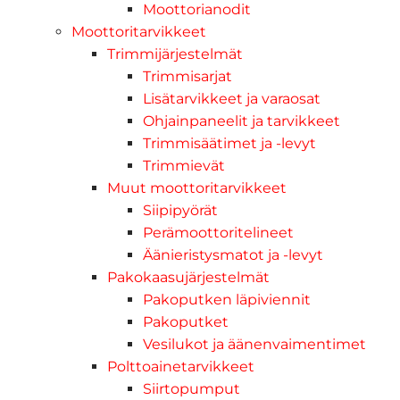
Moottorianodit
Moottoritarvikkeet
Trimmijärjestelmät
Trimmisarjat
Lisätarvikkeet ja varaosat
Ohjainpaneelit ja tarvikkeet
Trimmisäätimet ja -levyt
Trimmievät
Muut moottoritarvikkeet
Siipipyörät
Perämoottoritelineet
Äänieristysmatot ja -levyt
Pakokaasujärjestelmät
Pakoputken läpiviennit
Pakoputket
Vesilukot ja äänenvaimentimet
Polttoainetarvikkeet
Siirtopumput