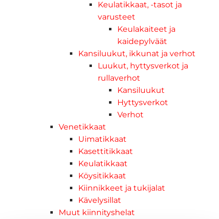
Keulatikkaat, -tasot ja
varusteet
Keulakaiteet ja
kaidepylväät
Kansiluukut, ikkunat ja verhot
Luukut, hyttysverkot ja
rullaverhot
Kansiluukut
Hyttysverkot
Verhot
Venetikkaat
Uimatikkaat
Kasettitikkaat
Keulatikkaat
Köysitikkaat
Kiinnikkeet ja tukijalat
Kävelysillat
Muut kiinnityshelat