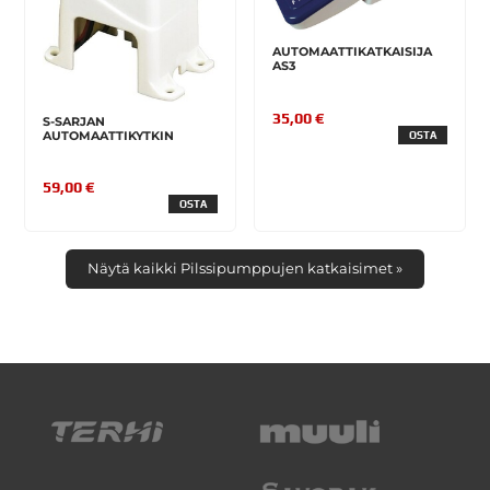
AUTOMAATTIKATKAISIJA
AS3
35,00 €
S-SARJAN
AUTOMAATTIKYTKIN
OSTA
59,00 €
OSTA
Näytä kaikki Pilssipumppujen katkaisimet »