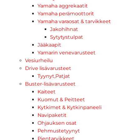
Yamaha aggrekaatit
Yamaha perämoottorit
Yamaha varaosat & tarvikkeet
Jakohihnat
Sytytystulpat
Jääkaapit
Yamarin venevarusteet
Vesiurheilu
Drive lisävarusteet
Tyynyt,Patjat
Buster-lisävarusteet
Kaiteet
Kuomut & Peitteet
Kytkimet & Kytkinpaneeli
Navipaketit
Ohjauksen osat
Pehmustetyynyt
Pientarvikkeet