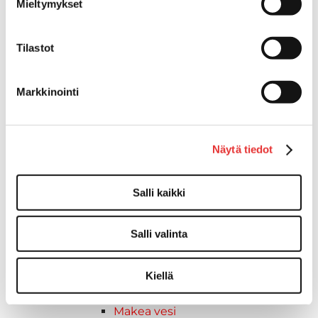
Mieltymykset
Liukukoneistot
Tuolinjalat
Tuolit
Tilastot
Venetuolit
Veneen kiinnitys
Markkinointi
Pollarit
Knaapit
Trailerikoukut
Näytä tiedot
Venerenkaat ja silmukkapultit/-
ruuvit
Vetourat
Salli kaikki
Kansiruuvikkeet
Jätevesi
Salli valinta
Kansiruuvikkeiden varaosat
Muoviseokset
Polttoaine
Kiellä
Kansiruuvikkeitten varaosat
Makea vesi