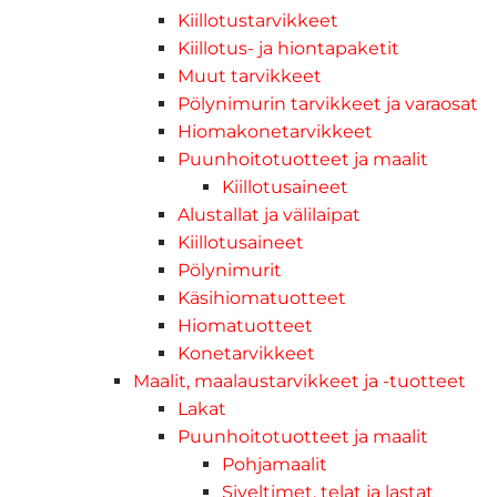
Kiillotustarvikkeet
Kiillotus- ja hiontapaketit
Muut tarvikkeet
Pölynimurin tarvikkeet ja varaosat
Hiomakonetarvikkeet
Puunhoitotuotteet ja maalit
Kiillotusaineet
Alustallat ja välilaipat
Kiillotusaineet
Pölynimurit
Käsihiomatuotteet
Hiomatuotteet
Konetarvikkeet
Maalit, maalaustarvikkeet ja -tuotteet
Lakat
Puunhoitotuotteet ja maalit
Pohjamaalit
Siveltimet, telat ja lastat