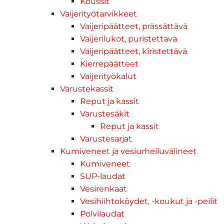
Koussit
Vaijerityötarvikkeet
Vaijeripäätteet, prässättävä
Vaijerilukot, puristettava
Vaijeripäätteet, kiristettävä
Kierrepäätteet
Vaijerityökalut
Varustekassit
Reput ja kassit
Varustesäkit
Reput ja kassit
Varustesarjat
Kumiveneet ja vesiurheiluvälineet
Kumiveneet
SUP-laudat
Vesirenkaat
Vesihiihtoköydet, -koukut ja -peilit
Polvilaudat