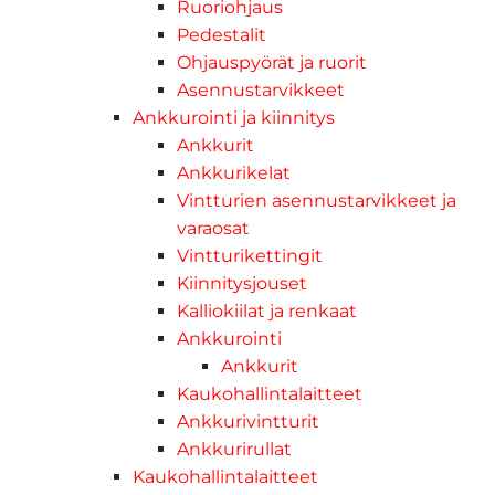
Ruoriohjaus
Pedestalit
Ohjauspyörät ja ruorit
Asennustarvikkeet
Ankkurointi ja kiinnitys
Ankkurit
Ankkurikelat
Vintturien asennustarvikkeet ja
varaosat
Vintturikettingit
Kiinnitysjouset
Kalliokiilat ja renkaat
Ankkurointi
Ankkurit
Kaukohallintalaitteet
Ankkurivintturit
Ankkurirullat
Kaukohallintalaitteet