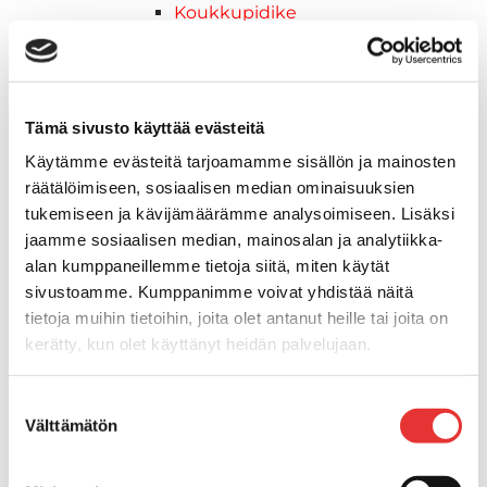
Koukkupidike
Pidike "clips", muovia
Lepuuttajan kiinnike
Tuulilasin kiinnike
Reuna-, köli-, törmäyslistat ja kansikate
Tämä sivusto käyttää evästeitä
Törmäyslista
Käytämme evästeitä tarjoamamme sisällön ja mainosten
Kansikate
räätälöimiseen, sosiaalisen median ominaisuuksien
Reuna- ja ikkunalistat
tukemiseen ja kävijämäärämme analysoimiseen. Lisäksi
Alumiinilistat
jaamme sosiaalisen median, mainosalan ja analytiikka-
Kävelysillat ja Taavetit
alan kumppaneillemme tietoja siitä, miten käytät
Kiinnitysvarret
sivustoamme. Kumppanimme voivat yhdistää näitä
SUP-laudan telineet
tietoja muihin tietoihin, joita olet antanut heille tai joita on
Kuljetusrampit
kerätty, kun olet käyttänyt heidän palvelujaan.
Askelmat
Kuljetusramppien tarvikkeet
Lisätietoja:
karilainen.fi/tietosuoja
Suostumuksen
Kädensija, metallia
Välttämätön
valinta
Taavetit
Venetuolit ja -tuolinjalat