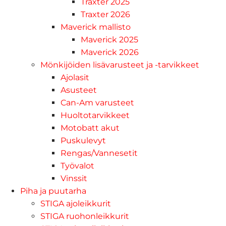
Traxter 2025
Traxter 2026
Maverick mallisto
Maverick 2025
Maverick 2026
Mönkijöiden lisävarusteet ja -tarvikkeet
Ajolasit
Asusteet
Can-Am varusteet
Huoltotarvikkeet
Motobatt akut
Puskulevyt
Rengas/Vannesetit
Työvalot
Vinssit
Piha ja puutarha
STIGA ajoleikkurit
STIGA ruohonleikkurit