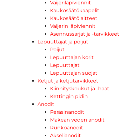
Vaijeriläpiviennit
Kaukosäätökaapelit
Kaukosäätölaitteet
Vaijerin läpiviennit
Asennussarjat ja -tarvikkeet
Lepuuttajat ja poijut
Poijut
Lepuuttajan korit
Lepuuttajat
Lepuuttajan suojat
Ketjut ja ketjutarvikkeet
Kiinnityskoukut ja -haat
Kettingin pidin
Anodit
Peräsinanodit
Makean veden anodit
Runkoanodit
Akselianodit