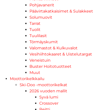
Pohjavanerit
Päävirtakatkaisimet & Sulakkeet
Solumuovit
Tarrat
Tuolit
Tuulilasit
Törmäyskumit
Valomastot & Kulkuvalot
Vesihiihtokaaret & Uistelutargat
Veneistuin
Buster Hoitotuotteet
Muut
Moottorikelkkailu
Ski-Doo -moottorikelkat
2026 vuoden mallit
Syvä lumi
Crossover
Reitti