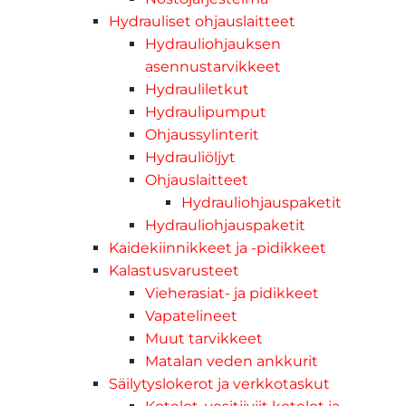
Hydrauliset ohjauslaitteet
Hydrauliohjauksen
asennustarvikkeet
Hydrauliletkut
Hydraulipumput
Ohjaussylinterit
Hydrauliöljyt
Ohjauslaitteet
Hydrauliohjauspaketit
Hydrauliohjauspaketit
Kaidekiinnikkeet ja -pidikkeet
Kalastusvarusteet
Vieherasiat- ja pidikkeet
Vapatelineet
Muut tarvikkeet
Matalan veden ankkurit
Säilytyslokerot ja verkkotaskut