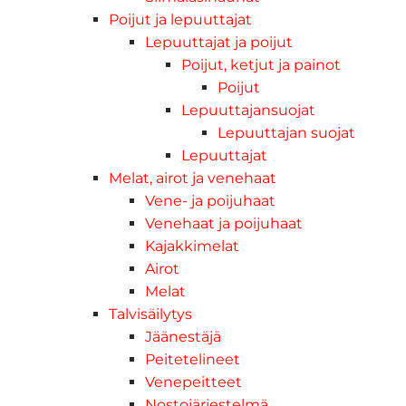
Poijut ja lepuuttajat
Lepuuttajat ja poijut
Poijut, ketjut ja painot
Poijut
Lepuuttajansuojat
Lepuuttajan suojat
Lepuuttajat
Melat, airot ja venehaat
Vene- ja poijuhaat
Venehaat ja poijuhaat
Kajakkimelat
Airot
Melat
Talvisäilytys
Jäänestäjä
Peitetelineet
Venepeitteet
Nostojärjestelmä