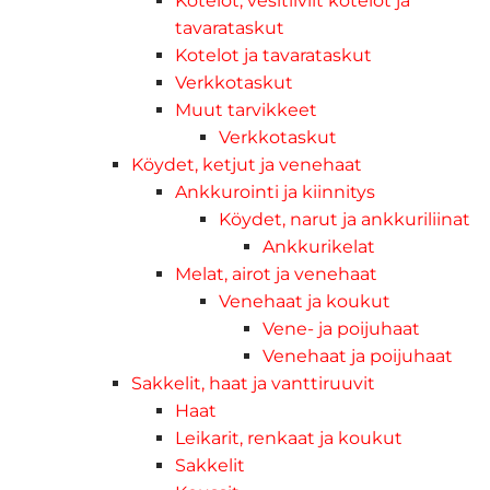
Kotelot, vesitiiviit kotelot ja
tavarataskut
Kotelot ja tavarataskut
Verkkotaskut
Muut tarvikkeet
Verkkotaskut
Köydet, ketjut ja venehaat
Ankkurointi ja kiinnitys
Köydet, narut ja ankkuriliinat
Ankkurikelat
Melat, airot ja venehaat
Venehaat ja koukut
Vene- ja poijuhaat
Venehaat ja poijuhaat
Sakkelit, haat ja vanttiruuvit
Haat
Leikarit, renkaat ja koukut
Sakkelit