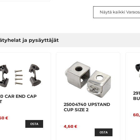
Näytä kaikki Varaos
ätyhelat ja pysäyttäjät
29
Z0 CAR END CAP
BU
T
25004740 UPSTAND
CUP SIZE 2
60
60 €
OSTA
4,60 €
OSTA