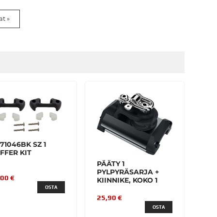
at »
171046BK SZ 1
FFER KIT
PÄÄTY 1
PYLPYRÄSARJA +
,00 €
KIINNIKE, KOKO 1
OSTA
25,90 €
OSTA