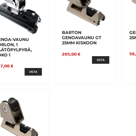
BARTON
GE
GENOAVAUNU GT
25
ENOA-VAUNU
25MM KISKOON
RLON, 1
ÄÄTÖPYLPYRÄ,
56
205,00 €
KO 1
OSTA
7,00 €
OSTA