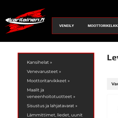
VENEILY
MOOTTORIKELKK
Le
Kansihelat »
Venevarusteet »
Moottoritarvikkeet »
Va
Maalit ja
veneenhoitotuotteet »
Sisustus ja lahjatavarat »
Lämmittimet, liedet, uunit