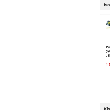
Is
I
J
, 
1 
Ki