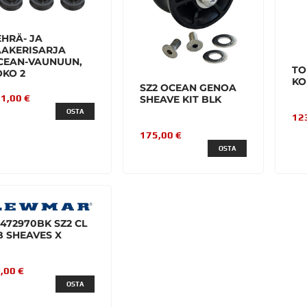
EHRÄ- JA
AAKERISARJA
CEAN-VAUNUUN,
TO
OKO 2
KO
SZ2 OCEAN GENOA
1,00 €
SHEAVE KIT BLK
OSTA
12
175,00 €
OSTA
472970BK SZ2 CL
B SHEAVES X
,00 €
OSTA