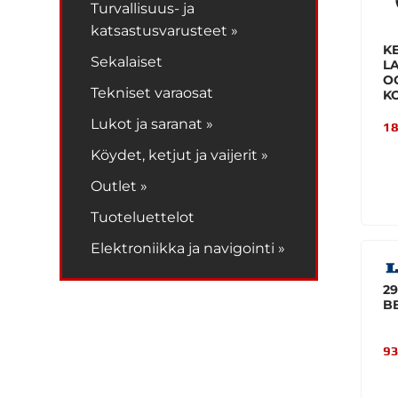
Turvallisuus- ja
katsastusvarusteet »
K
Sekalaiset
L
O
Tekniset varaosat
K
Lukot ja saranat »
18
Köydet, ketjut ja vaijerit »
Outlet »
Tuoteluettelot
Elektroniikka ja navigointi »
29
B
93