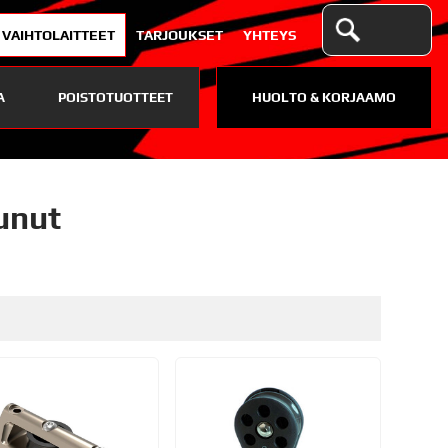
VAIHTOLAITTEET
TARJOUKSET
YHTEYS
A
POISTOTUOTTEET
HUOLTO & KORJAAMO
aunut