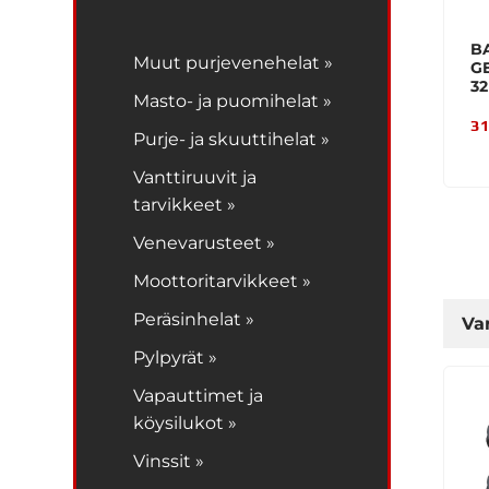
B
Muut purjevenehelat »
G
3
Masto- ja puomihelat »
31
Purje- ja skuuttihelat »
Vanttiruuvit ja
tarvikkeet »
Venevarusteet »
Moottoritarvikkeet »
Peräsinhelat »
Va
Pylpyrät »
Vapauttimet ja
köysilukot »
Vinssit »