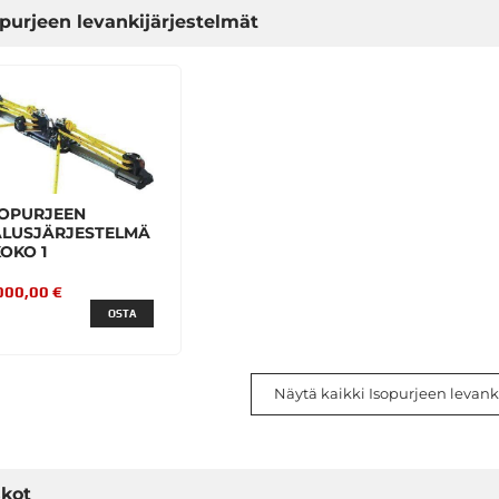
opurjeen levankijärjestelmät
SOPURJEEN
ALUSJÄRJESTELMÄ
KOKO 1
000,00 €
OSTA
Näytä kaikki Isopurjeen levank
skot