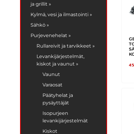
ja grillit »
Kylmä, vesi ja ilmastointi »
Sähkö »
Purjevenehelat »
G
TO
Rullareivit ja tarvikkeet »
S
KO
Levankijärjestelmät,
kiskot ja vaunut »
45
Vaunut
Varaosat
Päätyhelat ja
pysäyttäjät
Isopurjeen
levankijärjestelmät
Kiskot