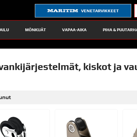
VENETARVIKKEET
AILU
MÖNKIJÄT
VAPAA-AIKA
PIHA & PUUTARH
vankijärjestelmät, kiskot ja v
unut