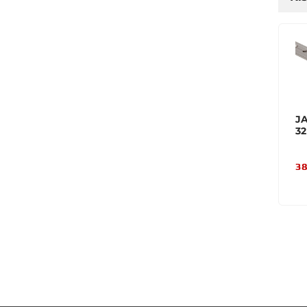
J
3
38