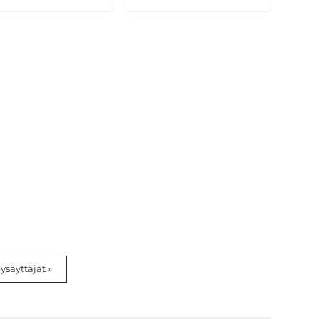
ysäyttäjät »