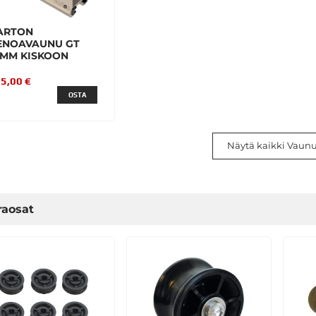
ARTON
ENOAVAUNU GT
2MM KISKOON
5,00 €
OSTA
Näytä kaikki Vaunu
raosat