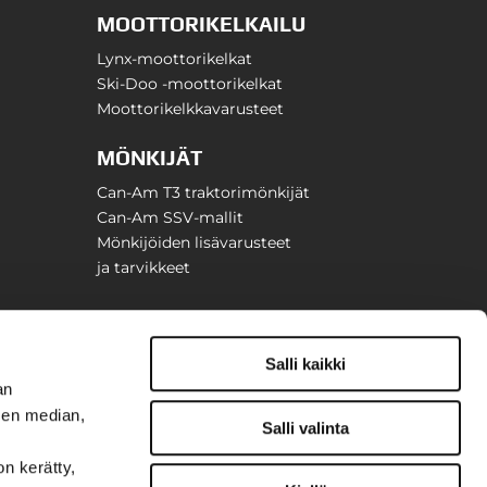
MOOTTORIKELKAILU
Lynx-moottorikelkat
Ski-Doo -moottorikelkat
Moottorikelkkavarusteet
MÖNKIJÄT
Can-Am T3 traktorimönkijät
Can-Am SSV-mallit
Mönkijöiden lisävarusteet
ja tarvikkeet
Salli kaikki
an
sen median,
Salli valinta
on kerätty,