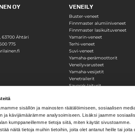
NEN OY
VENEILY
Buster-veneet
Finnmaster alumiiniveneet
Finnmaster lasikuituveneet
1, 63700 Ähtäri
Yamarin-veneet
600 775
Terhi-veneet
ilainen.fi
Suvi-veneet
Yamaha-perämoottorit
Veneilyvarusteet
Yamaha-vesijetit
Venetrailerit
Savorak-laiturit
PUUTARHA
KARILAINEN
teitä
Yritysesittely
mamme sisällön ja mainosten räätälöimiseen, sosiaalisen medi
Yhteystiedot
n ja kävijämäärämme analysoimiseen. Lisäksi jaamme sosiaali
LAITTEET
Huolto ja korjaamo
alan kumppaneillemme tietoja siitä, miten käytät sivustoamme.
Ajankohtaista
näitä tietoja muihin tietoihin, joita olet antanut heille tai joita 
Tarjouspyyntö