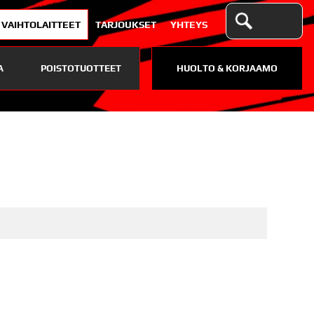
VAIHTOLAITTEET
TARJOUKSET
YHTEYS
A
POISTOTUOTTEET
HUOLTO & KORJAAMO