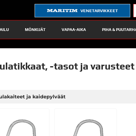
VENETARVIKKEET
AILU
MÖNKIJÄT
VAPAA-AIKA
PIHA & PUUTARH
ulatikkaat, -tasot ja varusteet
ulakaiteet ja kaidepylväät