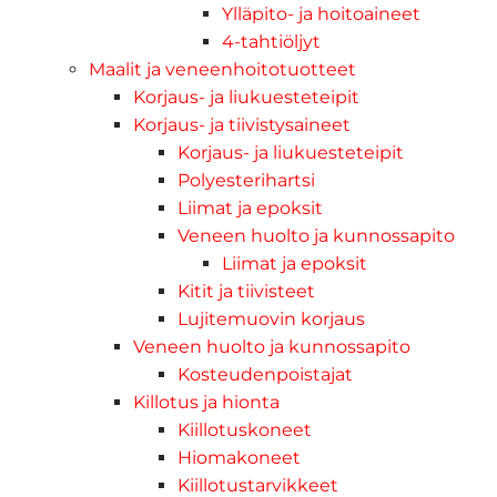
Ylläpito- ja hoitoaineet
4-tahtiöljyt
Maalit ja veneenhoitotuotteet
Korjaus- ja liukuesteteipit
Korjaus- ja tiivistysaineet
Korjaus- ja liukuesteteipit
Polyesterihartsi
Liimat ja epoksit
Veneen huolto ja kunnossapito
Liimat ja epoksit
Kitit ja tiivisteet
Lujitemuovin korjaus
Veneen huolto ja kunnossapito
Kosteudenpoistajat
Killotus ja hionta
Kiillotuskoneet
Hiomakoneet
Kiillotustarvikkeet