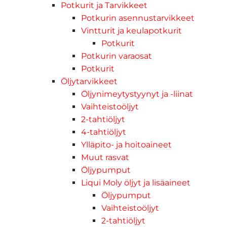
Potkurit ja Tarvikkeet
Potkurin asennustarvikkeet
Vintturit ja keulapotkurit
Potkurit
Potkurin varaosat
Potkurit
Öljytarvikkeet
Öljynimeytystyynyt ja -liinat
Vaihteistoöljyt
2-tahtiöljyt
4-tahtiöljyt
Ylläpito- ja hoitoaineet
Muut rasvat
Öljypumput
Liqui Moly öljyt ja lisäaineet
Öljypumput
Vaihteistoöljyt
2-tahtiöljyt