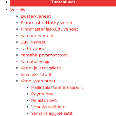
Tuotealueet
Veneily
Buster-veneet
Finnmaster Husky-veneet
Finnmaster lasikuituveneet
Yamarin-veneet
Suvi-veneet
Terhi-veneet
Yamaha-perämoottorit
Yamaha-vesijetit
Vene- ja jettitrailerit
Savorak-laiturit
Veneilyvarusteet
Hallintalaitteet & kaapelit
Raymarine
Pelastusliivit
Veneilytarvikkeet
Yamaha aggrekaatit