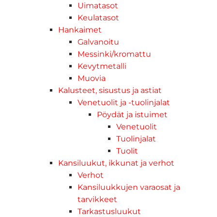
Uimatasot
Keulatasot
Hankaimet
Galvanoitu
Messinki/kromattu
Kevytmetalli
Muovia
Kalusteet, sisustus ja astiat
Venetuolit ja -tuolinjalat
Pöydät ja istuimet
Venetuolit
Tuolinjalat
Tuolit
Kansiluukut, ikkunat ja verhot
Verhot
Kansiluukkujen varaosat ja
tarvikkeet
Tarkastusluukut