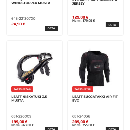
WINDSTOPPER MUSTA
JERSEY
129,00 €
645-22130700
Norm. 179,00 €
24,90 €
OSTA
OSTA
TARJOUS 24%
TARJOUS 19%
LEATT NISKATUKI 3.5
LEATT SUOJATAKKI AIR FIT
MUSTA
EVO
681-220009
681-24036
199,00 €
289,00 €
Norm. 263,00 €
Norm. 355,00 €
OSTA
OSTA