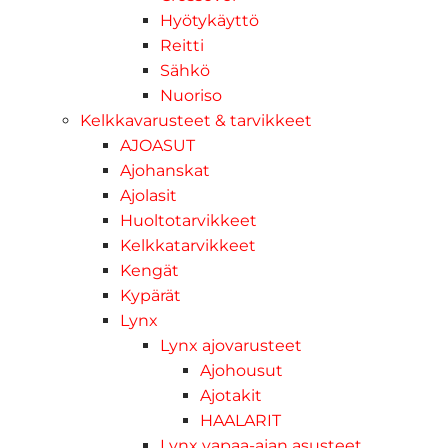
Hyötykäyttö
Reitti
Sähkö
Nuoriso
Kelkkavarusteet & tarvikkeet
AJOASUT
Ajohanskat
Ajolasit
Huoltotarvikkeet
Kelkkatarvikkeet
Kengät
Kypärät
Lynx
Lynx ajovarusteet
Ajohousut
Ajotakit
HAALARIT
Lynx vapaa-ajan asusteet