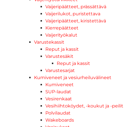
Vaijeripäätteet, prässättävä
Vaijerilukot, puristettava
Vaijeripäätteet, kiristettävä
Kierrepäätteet
Vaijerityökalut
Varustekassit
Reput ja kassit
Varustesäkit
Reput ja kassit
Varustesarjat
Kumiveneet ja vesiurheiluvälineet
Kumiveneet
SUP-laudat
Vesirenkaat
Vesihiihtoköydet, -koukut ja -peilit
Polvilaudat
Wakeboards