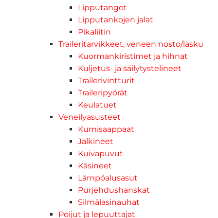
Lipputangot
Lipputankojen jalat
Pikaliitin
Traileritarvikkeet, veneen nosto/lasku
Kuormankiristimet ja hihnat
Kuljetus- ja säilytystelineet
Trailerivintturit
Traileripyörät
Keulatuet
Veneilyasusteet
Kumisaappaat
Jalkineet
Kuivapuvut
Käsineet
Lämpöalusasut
Purjehdushanskat
Silmälasinauhat
Poijut ja lepuuttajat