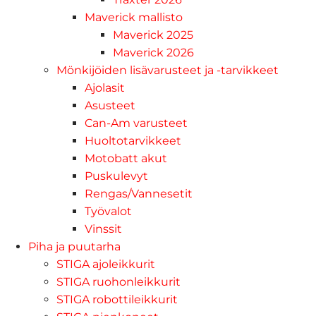
Maverick mallisto
Maverick 2025
Maverick 2026
Mönkijöiden lisävarusteet ja -tarvikkeet
Ajolasit
Asusteet
Can-Am varusteet
Huoltotarvikkeet
Motobatt akut
Puskulevyt
Rengas/Vannesetit
Työvalot
Vinssit
Piha ja puutarha
STIGA ajoleikkurit
STIGA ruohonleikkurit
STIGA robottileikkurit