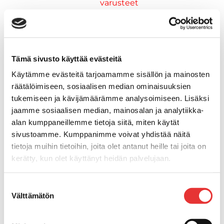
varusteet
Keulakaiteet ja
kaidepylväät
Kansiluukut, ikkunat ja verhot
Luukut, hyttysverkot ja
Tämä sivusto käyttää evästeitä
rullaverhot
Käytämme evästeitä tarjoamamme sisällön ja mainosten
Kansiluukut
räätälöimiseen, sosiaalisen median ominaisuuksien
Hyttysverkot
tukemiseen ja kävijämäärämme analysoimiseen. Lisäksi
Verhot
jaamme sosiaalisen median, mainosalan ja analytiikka-
Venetikkaat
alan kumppaneillemme tietoja siitä, miten käytät
Uimatikkaat
sivustoamme. Kumppanimme voivat yhdistää näitä
Kasettitikkaat
tietoja muihin tietoihin, joita olet antanut heille tai joita on
Keulatikkaat
kerätty, kun olet käyttänyt heidän palvelujaan.
Köysitikkaat
Kiinnikkeet ja tukijalat
Lisätietoja:
karilainen.fi/tietosuoja
Suostumuksen
Kävelysillat
Välttämätön
valinta
Muut kiinnityshelat
Koukkupidike