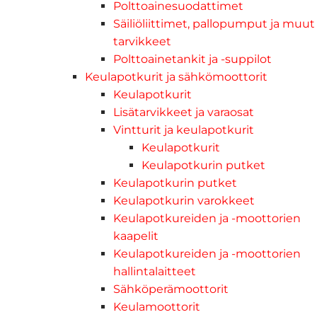
Polttoainesuodattimet
Säiliöliittimet, pallopumput ja muut
tarvikkeet
Polttoainetankit ja -suppilot
Keulapotkurit ja sähkömoottorit
Keulapotkurit
Lisätarvikkeet ja varaosat
Vintturit ja keulapotkurit
Keulapotkurit
Keulapotkurin putket
Keulapotkurin putket
Keulapotkurin varokkeet
Keulapotkureiden ja -moottorien
kaapelit
Keulapotkureiden ja -moottorien
hallintalaitteet
Sähköperämoottorit
Keulamoottorit