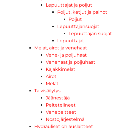
Lepuuttajat ja poijut
Poijut, ketjut ja painot
Poijut
Lepuuttajansuojat
Lepuuttajan suojat
Lepuuttajat
Melat, airot ja venehaat
Vene- ja poijuhaat
Venehaat ja poijuhaat
Kajakkimelat
Airot
Melat
Talvisäilytys
Jäänestäjä
Peitetelineet
Venepeitteet
Nostojärjestelmä
Hydrauliset ohjauslaitteet