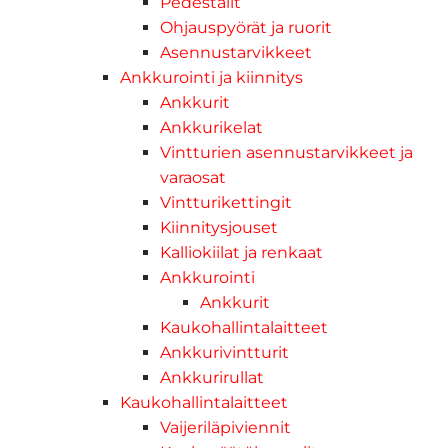
Pedestalit
Ohjauspyörät ja ruorit
Asennustarvikkeet
Ankkurointi ja kiinnitys
Ankkurit
Ankkurikelat
Vintturien asennustarvikkeet ja
varaosat
Vintturikettingit
Kiinnitysjouset
Kalliokiilat ja renkaat
Ankkurointi
Ankkurit
Kaukohallintalaitteet
Ankkurivintturit
Ankkurirullat
Kaukohallintalaitteet
Vaijeriläpiviennit