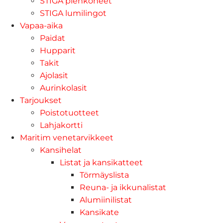
STIGA pienkoneet
STIGA lumilingot
Vapaa-aika
Paidat
Hupparit
Takit
Ajolasit
Aurinkolasit
Tarjoukset
Poistotuotteet
Lahjakortti
Maritim venetarvikkeet
Kansihelat
Listat ja kansikatteet
Törmäyslista
Reuna- ja ikkunalistat
Alumiinilistat
Kansikate