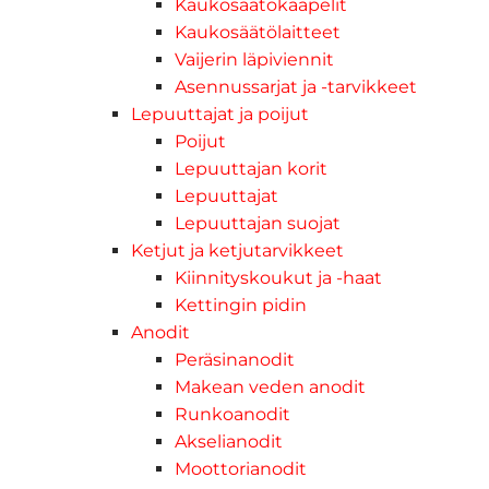
Kaukosäätökaapelit
Kaukosäätölaitteet
Vaijerin läpiviennit
Asennussarjat ja -tarvikkeet
Lepuuttajat ja poijut
Poijut
Lepuuttajan korit
Lepuuttajat
Lepuuttajan suojat
Ketjut ja ketjutarvikkeet
Kiinnityskoukut ja -haat
Kettingin pidin
Anodit
Peräsinanodit
Makean veden anodit
Runkoanodit
Akselianodit
Moottorianodit