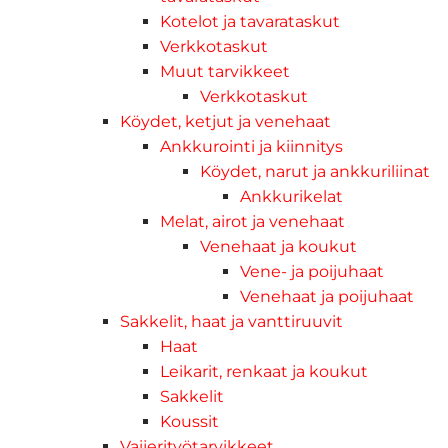
Kotelot ja tavarataskut
Verkkotaskut
Muut tarvikkeet
Verkkotaskut
Köydet, ketjut ja venehaat
Ankkurointi ja kiinnitys
Köydet, narut ja ankkuriliinat
Ankkurikelat
Melat, airot ja venehaat
Venehaat ja koukut
Vene- ja poijuhaat
Venehaat ja poijuhaat
Sakkelit, haat ja vanttiruuvit
Haat
Leikarit, renkaat ja koukut
Sakkelit
Koussit
Vaijerityötarvikkeet