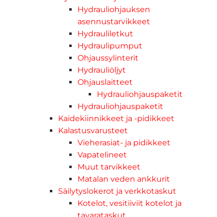
Hydrauliohjauksen
asennustarvikkeet
Hydrauliletkut
Hydraulipumput
Ohjaussylinterit
Hydrauliöljyt
Ohjauslaitteet
Hydrauliohjauspaketit
Hydrauliohjauspaketit
Kaidekiinnikkeet ja -pidikkeet
Kalastusvarusteet
Vieherasiat- ja pidikkeet
Vapatelineet
Muut tarvikkeet
Matalan veden ankkurit
Säilytyslokerot ja verkkotaskut
Kotelot, vesitiiviit kotelot ja
tavarataskut