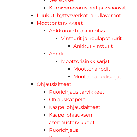
Vesisukset
Kumivenevarusteet ja -varaosat
Luukut, hyttysverkot ja rullaverhot
Moottoritarvikkeet
Ankkurointi ja kiinnitys
Vintturit ja keulapotkurit
Ankkurivintturit
Anodit
Moottorisinkkisarjat
Moottorianodit
Moottorianodisarjat
Ohjauslaitteet
Ruoriohjaus tarvikkeet
Ohjauskaapelit
Kaapeliohjauslaitteet
Kaapeliohjauksen
asennustarvikkeet
Ruoriohjaus