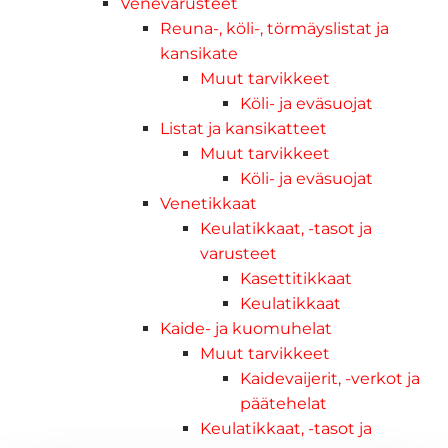
Venevarusteet
Reuna-, köli-, törmäyslistat ja
kansikate
Muut tarvikkeet
Köli- ja eväsuojat
Listat ja kansikatteet
Muut tarvikkeet
Köli- ja eväsuojat
Venetikkaat
Keulatikkaat, -tasot ja
varusteet
Kasettitikkaat
Keulatikkaat
Kaide- ja kuomuhelat
Muut tarvikkeet
Kaidevaijerit, -verkot ja
päätehelat
Keulatikkaat, -tasot ja