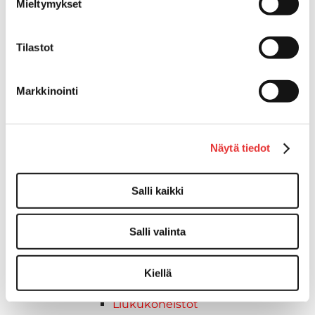
Mieltymykset
Pidike "clips", muovia
Lepuuttajan kiinnike
Tuulilasin kiinnike
Tilastot
Reuna-, köli-, törmäyslistat ja kansikate
Törmäyslista
Markkinointi
Kansikate
Reuna- ja ikkunalistat
Alumiinilistat
Kävelysillat ja Taavetit
Näytä tiedot
Kiinnitysvarret
SUP-laudan telineet
Salli kaikki
Kuljetusrampit
Askelmat
Salli valinta
Kuljetusramppien tarvikkeet
Kädensija, metallia
Taavetit
Kiellä
Venetuolit ja -tuolinjalat
Liukukoneistot