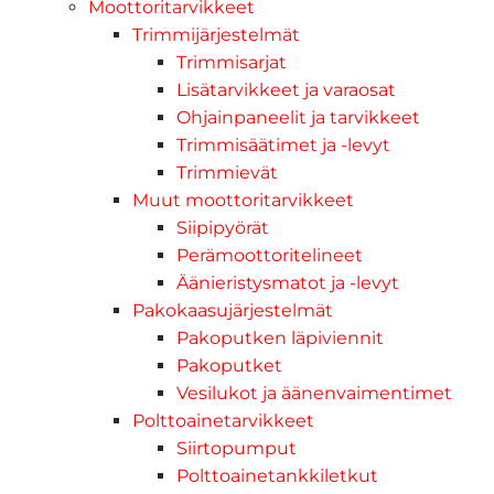
Moottoritarvikkeet
Trimmijärjestelmät
Trimmisarjat
Lisätarvikkeet ja varaosat
Ohjainpaneelit ja tarvikkeet
Trimmisäätimet ja -levyt
Trimmievät
Muut moottoritarvikkeet
Siipipyörät
Perämoottoritelineet
Äänieristysmatot ja -levyt
Pakokaasujärjestelmät
Pakoputken läpiviennit
Pakoputket
Vesilukot ja äänenvaimentimet
Polttoainetarvikkeet
Siirtopumput
Polttoainetankkiletkut