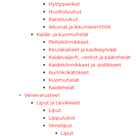
Hyttysverkot
Huoltoluukut
Kansiluukut
Ikkunat ja ikkunaventtiilit
Kaide- ja kuomuhelat
Peitekiinnikkeet
Keulakaiteet ja kaidepylväät
Kaidevaijerit, -verkot ja päätehelat
Kaidekiinnikkeet ja -pidikkeet
Aurinkokatokset
Kuomuhelat
Kaidehelat
Venevarusteet
Liput ja tarvikkeet
Liput
Lippulukot
Veneliput
Liput