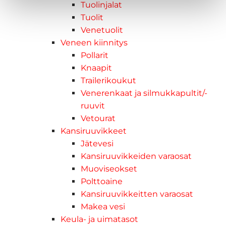
Tuolinjalat
Tuolit
Venetuolit
Veneen kiinnitys
Pollarit
Knaapit
Trailerikoukut
Venerenkaat ja silmukkapultit/-
ruuvit
Vetourat
Kansiruuvikkeet
Jätevesi
Kansiruuvikkeiden varaosat
Muoviseokset
Polttoaine
Kansiruuvikkeitten varaosat
Makea vesi
Keula- ja uimatasot