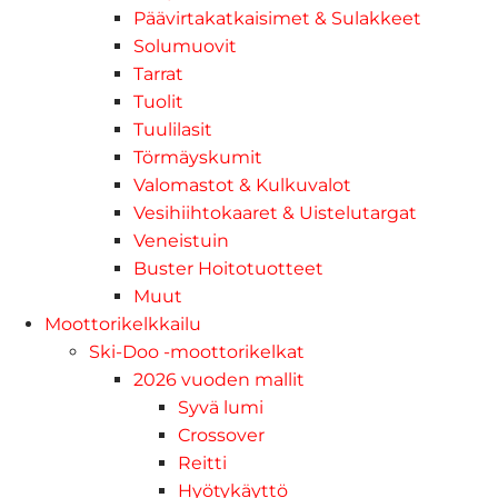
Päävirtakatkaisimet & Sulakkeet
Solumuovit
Tarrat
Tuolit
Tuulilasit
Törmäyskumit
Valomastot & Kulkuvalot
Vesihiihtokaaret & Uistelutargat
Veneistuin
Buster Hoitotuotteet
Muut
Moottorikelkkailu
Ski-Doo -moottorikelkat
2026 vuoden mallit
Syvä lumi
Crossover
Reitti
Hyötykäyttö