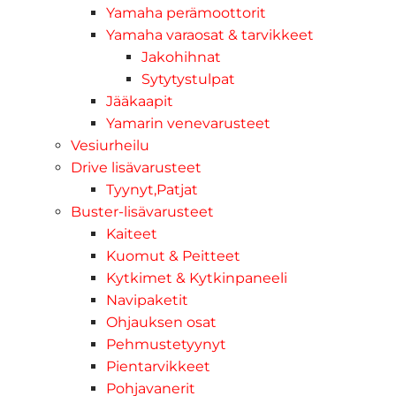
Yamaha perämoottorit
Yamaha varaosat & tarvikkeet
Jakohihnat
Sytytystulpat
Jääkaapit
Yamarin venevarusteet
Vesiurheilu
Drive lisävarusteet
Tyynyt,Patjat
Buster-lisävarusteet
Kaiteet
Kuomut & Peitteet
Kytkimet & Kytkinpaneeli
Navipaketit
Ohjauksen osat
Pehmustetyynyt
Pientarvikkeet
Pohjavanerit