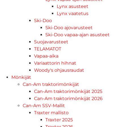
Lynx asusteet
Lynx vaatetus
Ski-Doo
Ski-Doo ajovarusteet
Ski-Doo vapaa-ajan asusteet
Suojavarusteet
TELAMATOT
Vapaa-aika
Variaattorin hihnat
Woody's ohjausraudat
Mönkijät
Can-Am traktorimönkijät
Can-Am traktorimönkijät 2025
Can-Am traktorimönkijät 2026
Can-Am SSV-Mallit
Traxter mallisto
Traxter 2025
Traxter 2026