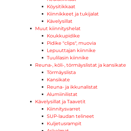
Köysitikkaat
Kiinnikkeet ja tukijalat
Kävelysillat
Muut kiinnityshelat
Koukkupidike
Pidike "clips", muovia
Lepuuttajan kiinnike
Tuulilasin kiinnike
Reuna-, köli-, törmäyslistat ja kansikate
Törmäyslista
Kansikate
Reuna- ja ikkunalistat
Alumiinilistat
Kävelysillat ja Taavetit
Kiinnitysvarret
SUP-laudan telineet
Kuljetusrampit
Askelmat