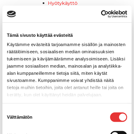
Hyötykäyttö
Reitti
ADVENTURE ELECTRIC
2027 vuoden mallit
Syvä lumi
Tämä sivusto käyttää evästeitä
Crossover
Käytämme evästeitä tarjoamamme sisällön ja mainosten
Hyötykäyttö
räätälöimiseen, sosiaalisen median ominaisuuksien
Reitti
tukemiseen ja kävijämäärämme analysoimiseen. Lisäksi
Sähkö
jaamme sosiaalisen median, mainosalan ja analytiikka-
Nuoriso
alan kumppaneillemme tietoja siitä, miten käytät
Kelkkavarusteet & tarvikkeet
sivustoamme. Kumppanimme voivat yhdistää näitä
AJOASUT
tietoja muihin tietoihin, joita olet antanut heille tai joita on
Ajohanskat
kerätty, kun olet käyttänyt heidän palvelujaan.
Ajolasit
Huoltotarvikkeet
Lisätietoja:
karilainen.fi/tietosuoja
Suostumuksen
Kelkkatarvikkeet
Välttämätön
valinta
Kengät
Kypärät