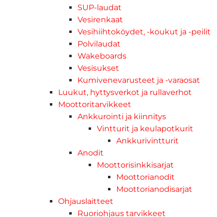
SUP-laudat
Vesirenkaat
Vesihiihtoköydet, -koukut ja -peilit
Polvilaudat
Wakeboards
Vesisukset
Kumivenevarusteet ja -varaosat
Luukut, hyttysverkot ja rullaverhot
Moottoritarvikkeet
Ankkurointi ja kiinnitys
Vintturit ja keulapotkurit
Ankkurivintturit
Anodit
Moottorisinkkisarjat
Moottorianodit
Moottorianodisarjat
Ohjauslaitteet
Ruoriohjaus tarvikkeet