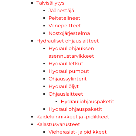
Talvisäilytys
Jäänestäjä
Peitetelineet
Venepeitteet
Nostojärjestelmä
Hydrauliset ohjauslaitteet
Hydrauliohjauksen
asennustarvikkeet
Hydrauliletkut
Hydraulipumput
Ohjaussylinterit
Hydrauliöljyt
Ohjauslaitteet
Hydrauliohjauspaketit
Hydrauliohjauspaketit
Kaidekiinnikkeet ja -pidikkeet
Kalastusvarusteet
Vieherasiat- ja pidikkeet