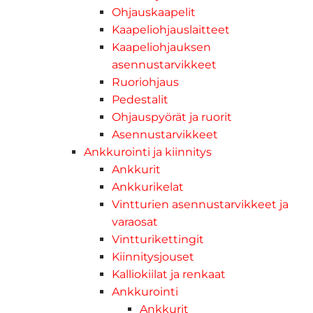
Ohjauskaapelit
Kaapeliohjauslaitteet
Kaapeliohjauksen
asennustarvikkeet
Ruoriohjaus
Pedestalit
Ohjauspyörät ja ruorit
Asennustarvikkeet
Ankkurointi ja kiinnitys
Ankkurit
Ankkurikelat
Vintturien asennustarvikkeet ja
varaosat
Vintturikettingit
Kiinnitysjouset
Kalliokiilat ja renkaat
Ankkurointi
Ankkurit