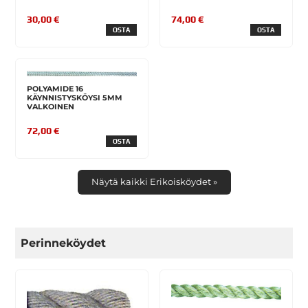
30,00 €
74,00 €
OSTA
OSTA
POLYAMIDE 16
KÄYNNISTYSKÖYSI 5MM
VALKOINEN
72,00 €
OSTA
Näytä kaikki Erikoisköydet »
Perinneköydet