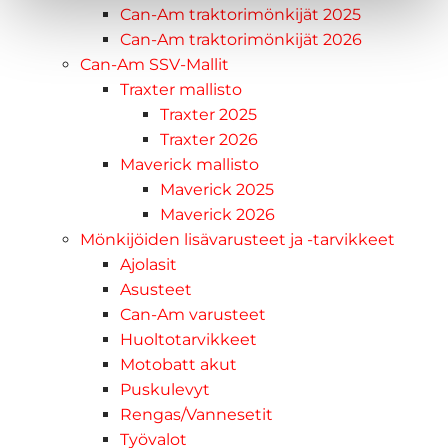
Can-Am traktorimönkijät 2025
Can-Am traktorimönkijät 2026
Can-Am SSV-Mallit
Traxter mallisto
Traxter 2025
Traxter 2026
Maverick mallisto
Maverick 2025
Maverick 2026
Mönkijöiden lisävarusteet ja -tarvikkeet
Ajolasit
Asusteet
Can-Am varusteet
Huoltotarvikkeet
Motobatt akut
Puskulevyt
Rengas/Vannesetit
Työvalot