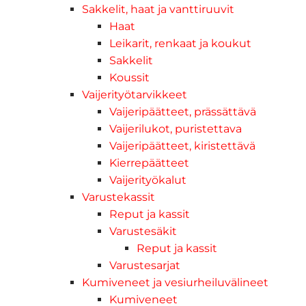
Sakkelit, haat ja vanttiruuvit
Haat
Leikarit, renkaat ja koukut
Sakkelit
Koussit
Vaijerityötarvikkeet
Vaijeripäätteet, prässättävä
Vaijerilukot, puristettava
Vaijeripäätteet, kiristettävä
Kierrepäätteet
Vaijerityökalut
Varustekassit
Reput ja kassit
Varustesäkit
Reput ja kassit
Varustesarjat
Kumiveneet ja vesiurheiluvälineet
Kumiveneet