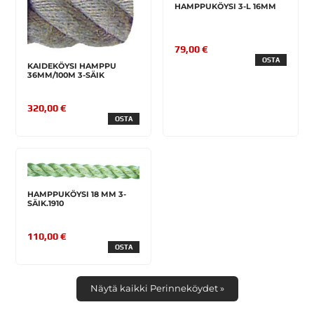
HAMPPUKÖYSI 3-L 16MM
79,00 €
OSTA
KAIDEKÖYSI HAMPPU
36MM/100M 3-SÄIK
320,00 €
OSTA
HAMPPUKÖYSI 18 MM 3-
SÄIK.1910
110,00 €
OSTA
Näytä kaikki Perinneköydet »