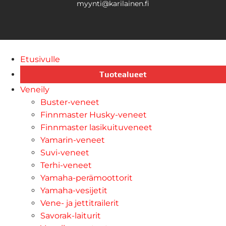
myynti@karilainen.fi
Etusivulle
Tuotealueet
Veneily
Buster-veneet
Finnmaster Husky-veneet
Finnmaster lasikuituveneet
Yamarin-veneet
Suvi-veneet
Terhi-veneet
Yamaha-perämoottorit
Yamaha-vesijetit
Vene- ja jettitrailerit
Savorak-laiturit