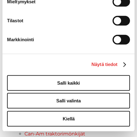
Mieltymykset
Lynx
Lynx ajovarusteet
Ajohousut
Tilastot
Ajotakit
HAALARIT
Markkinointi
Lynx vapaa-ajan asusteet
Lynx asusteet
Lynx vaatetus
Näytä tiedot
Ski-Doo
Ski-Doo ajovarusteet
Ski-Doo vapaa-ajan asusteet
Salli kaikki
Suojavarusteet
TELAMATOT
Salli valinta
Vapaa-aika
Variaattorin hihnat
Woody's ohjausraudat
Kiellä
Mönkijät
Can-Am traktorimönkijät