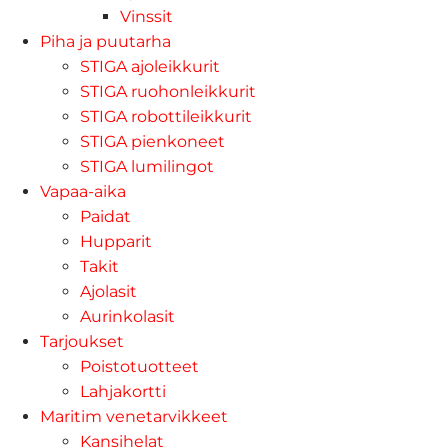
Vinssit
Piha ja puutarha
STIGA ajoleikkurit
STIGA ruohonleikkurit
STIGA robottileikkurit
STIGA pienkoneet
STIGA lumilingot
Vapaa-aika
Paidat
Hupparit
Takit
Ajolasit
Aurinkolasit
Tarjoukset
Poistotuotteet
Lahjakortti
Maritim venetarvikkeet
Kansihelat