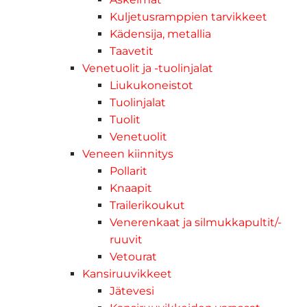
Kuljetusramppien tarvikkeet
Kädensija, metallia
Taavetit
Venetuolit ja -tuolinjalat
Liukukoneistot
Tuolinjalat
Tuolit
Venetuolit
Veneen kiinnitys
Pollarit
Knaapit
Trailerikoukut
Venerenkaat ja silmukkapultit/-
ruuvit
Vetourat
Kansiruuvikkeet
Jätevesi