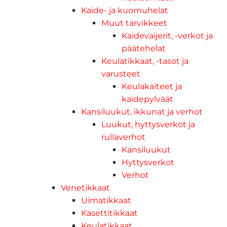
Kaide- ja kuomuhelat
Muut tarvikkeet
Kaidevaijerit, -verkot ja
päätehelat
Keulatikkaat, -tasot ja
varusteet
Keulakaiteet ja
kaidepylväät
Kansiluukut, ikkunat ja verhot
Luukut, hyttysverkot ja
rullaverhot
Kansiluukut
Hyttysverkot
Verhot
Venetikkaat
Uimatikkaat
Kasettitikkaat
Keulatikkaat