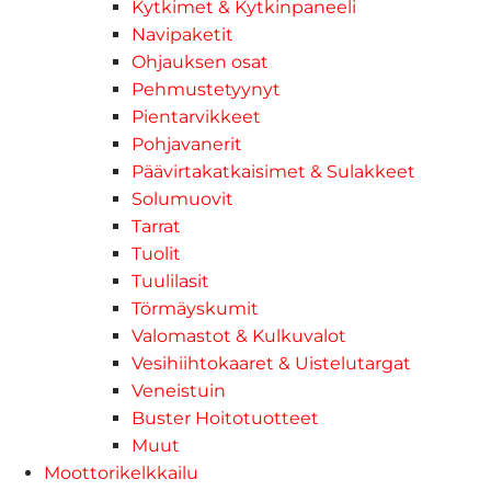
Kytkimet & Kytkinpaneeli
Navipaketit
Ohjauksen osat
Pehmustetyynyt
Pientarvikkeet
Pohjavanerit
Päävirtakatkaisimet & Sulakkeet
Solumuovit
Tarrat
Tuolit
Tuulilasit
Törmäyskumit
Valomastot & Kulkuvalot
Vesihiihtokaaret & Uistelutargat
Veneistuin
Buster Hoitotuotteet
Muut
Moottorikelkkailu