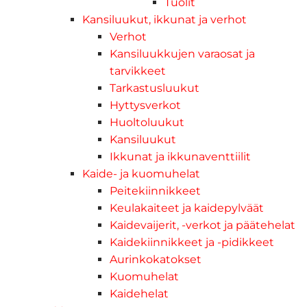
Tuolit
Kansiluukut, ikkunat ja verhot
Verhot
Kansiluukkujen varaosat ja
tarvikkeet
Tarkastusluukut
Hyttysverkot
Huoltoluukut
Kansiluukut
Ikkunat ja ikkunaventtiilit
Kaide- ja kuomuhelat
Peitekiinnikkeet
Keulakaiteet ja kaidepylväät
Kaidevaijerit, -verkot ja päätehelat
Kaidekiinnikkeet ja -pidikkeet
Aurinkokatokset
Kuomuhelat
Kaidehelat