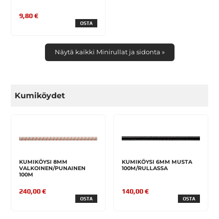
9,80 €
OSTA
Näytä kaikki Minirullat ja sidonta »
Kumiköydet
KUMIKÖYSI 8MM
KUMIKÖYSI 6MM MUSTA
VALKOINEN/PUNAINEN
100M/RULLASSA
100M
240,00 €
140,00 €
OSTA
OSTA