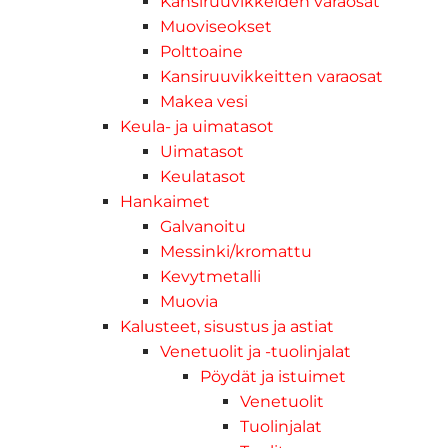
Kansiruuvikkeiden varaosat
Muoviseokset
Polttoaine
Kansiruuvikkeitten varaosat
Makea vesi
Keula- ja uimatasot
Uimatasot
Keulatasot
Hankaimet
Galvanoitu
Messinki/kromattu
Kevytmetalli
Muovia
Kalusteet, sisustus ja astiat
Venetuolit ja -tuolinjalat
Pöydät ja istuimet
Venetuolit
Tuolinjalat