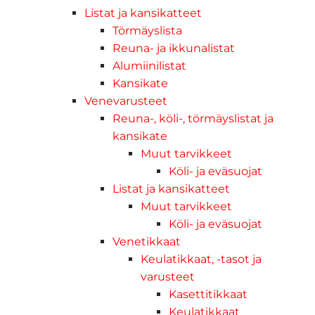
Listat ja kansikatteet
Törmäyslista
Reuna- ja ikkunalistat
Alumiinilistat
Kansikate
Venevarusteet
Reuna-, köli-, törmäyslistat ja
kansikate
Muut tarvikkeet
Köli- ja eväsuojat
Listat ja kansikatteet
Muut tarvikkeet
Köli- ja eväsuojat
Venetikkaat
Keulatikkaat, -tasot ja
varusteet
Kasettitikkaat
Keulatikkaat