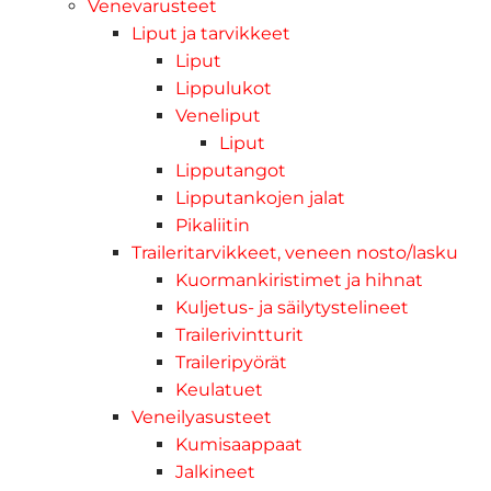
Venevarusteet
Liput ja tarvikkeet
Liput
Lippulukot
Veneliput
Liput
Lipputangot
Lipputankojen jalat
Pikaliitin
Traileritarvikkeet, veneen nosto/lasku
Kuormankiristimet ja hihnat
Kuljetus- ja säilytystelineet
Trailerivintturit
Traileripyörät
Keulatuet
Veneilyasusteet
Kumisaappaat
Jalkineet