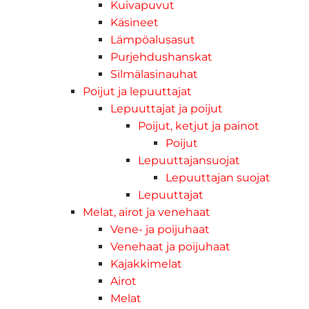
Kuivapuvut
Käsineet
Lämpöalusasut
Purjehdushanskat
Silmälasinauhat
Poijut ja lepuuttajat
Lepuuttajat ja poijut
Poijut, ketjut ja painot
Poijut
Lepuuttajansuojat
Lepuuttajan suojat
Lepuuttajat
Melat, airot ja venehaat
Vene- ja poijuhaat
Venehaat ja poijuhaat
Kajakkimelat
Airot
Melat