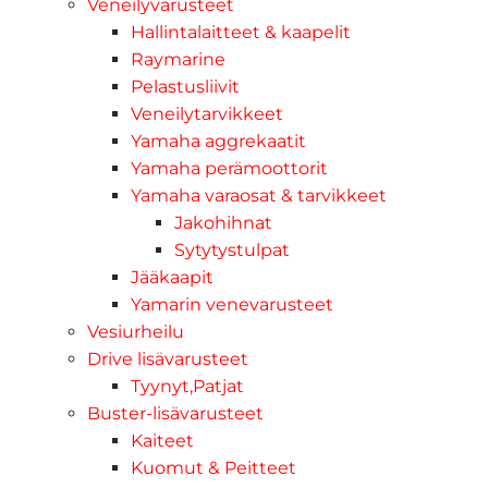
Veneilyvarusteet
Hallintalaitteet & kaapelit
Raymarine
Pelastusliivit
Veneilytarvikkeet
Yamaha aggrekaatit
Yamaha perämoottorit
Yamaha varaosat & tarvikkeet
Jakohihnat
Sytytystulpat
Jääkaapit
Yamarin venevarusteet
Vesiurheilu
Drive lisävarusteet
Tyynyt,Patjat
Buster-lisävarusteet
Kaiteet
Kuomut & Peitteet