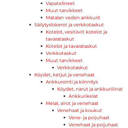
Vapatelineet
Muut tarvikkeet
Matalan veden ankkurit
Säilytyslokerot ja verkkotaskut
Kotelot, vesitiiviit kotelot ja
tavarataskut
Kotelot ja tavarataskut
Verkkotaskut
Muut tarvikkeet
Verkkotaskut
Köydet, ketjut ja venehaat
Ankkurointi ja kiinnitys
Köydet, narut ja ankkuriliinat
Ankkurikelat
Melat, airot ja venehaat
Venehaat ja koukut
Vene- ja poijuhaat
Venehaat ja poijuhaat