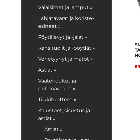
Valaisimet ja lamput »
Lahjatavarat ja koriste-
esineet »
Pöytälevyt ja -jalat »
S
Kansituolit ja -pöydät »
T
N
Venetyynyt ja matot »
69
Astiat »
Vaatekoukut ja
pullonavaajat »
Tiikkituotteet »
Kalusteet, sisustus ja
astiat »
Astiat »