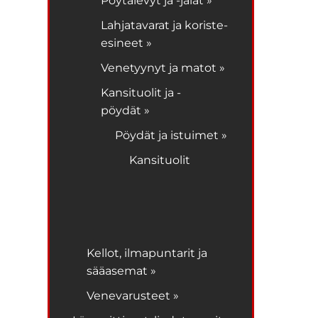
Pöytälevyt ja -jalat »
Lahjatavarat ja koriste-
esineet »
Venetyynyt ja matot »
Kansituolit ja -
pöydät »
Pöydät ja istuimet »
Kansituolit
Kellot, ilmapuntarit ja
sääasemat »
Venevarusteet »