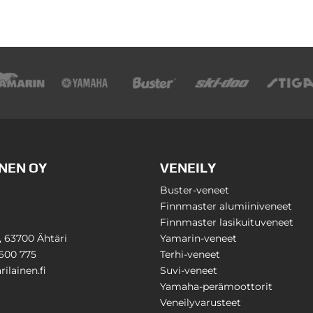
NEN OY
VENEILY
Buster-veneet
Finnmaster alumiiniveneet
Finnmaster lasikuituveneet
1, 63700 Ähtäri
Yamarin-veneet
600 775
Terhi-veneet
ilainen.fi
Suvi-veneet
Yamaha-perämoottorit
Veneilyvarusteet