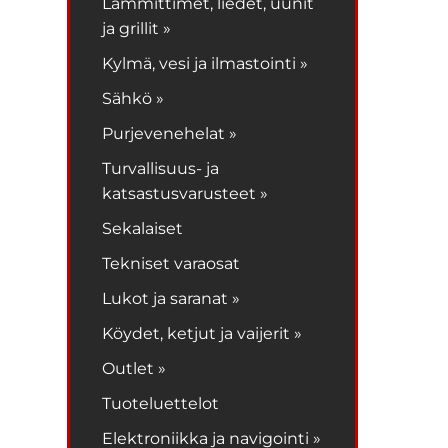
Lämmittimet, liedet, uunit
ja grillit »
Kylmä, vesi ja ilmastointi »
Sähkö »
Purjevenehelat »
Turvallisuus- ja
katsastusvarusteet »
Sekalaiset
Tekniset varaosat
Lukot ja saranat »
Köydet, ketjut ja vaijerit »
Outlet »
Tuoteluettelot
Elektroniikka ja navigointi »