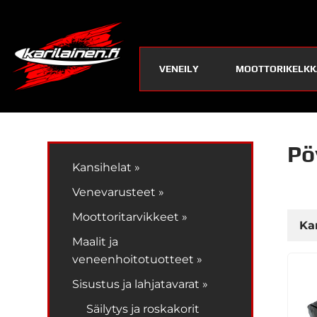
VENEILY
MOOTTORIKELKK
Pö
Kansihelat »
Venevarusteet »
Moottoritarvikkeet »
Ka
Maalit ja
veneenhoitotuotteet »
Sisustus ja lahjatavarat »
Säilytys ja roskakorit