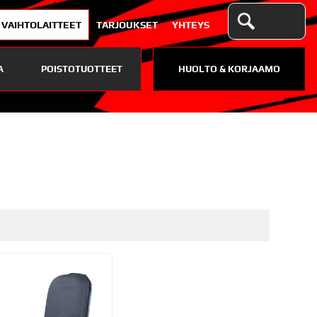
VAIHTOLAITTEET
TARJOUKSET
YHTEYS
A
POISTOTUOTTEET
HUOLTO & KORJAAMO