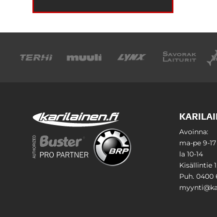
KARILAI
Avoinna:
ma-pe 9-17
la 10-14
Kisällintie 
Puh. 0400 
myynti@kar