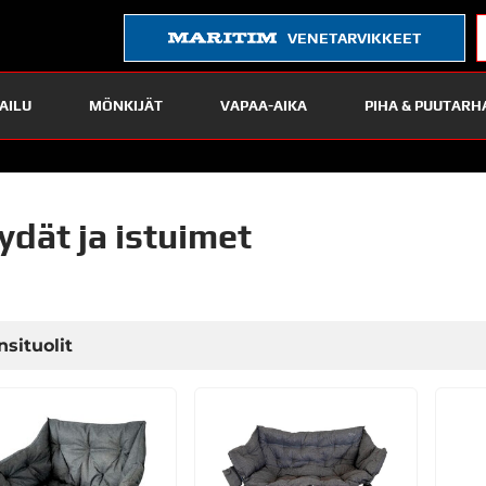
VENETARVIKKEET
AILU
MÖNKIJÄT
VAPAA-AIKA
PIHA & PUUTARH
ydät ja istuimet
nsituolit