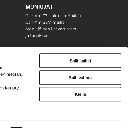
MÖNKIJÄT
Can-Am T3 traktorimönkijät
Can-Am SSV-mallit
Mönkijöiden lisävarusteet
ja tarvikkeet
Salli kaikki
an
sen median,
Salli valinta
on kerätty,
Kiellä
t