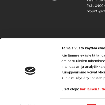
Kisällintie 
Puh. 0400 
myynti@kar
PIHA & 
Tämä sivusto käyttää eväs
Stiga
Käytämme evästeitä tarjoa
ominaisuuksien tukemisee
VAIHTO
mainosalan ja analytiikka-
Kumppanimme voivat yhdistää 
Veneet
Kelkat ja m
kun olet käyttänyt heidän 
Lisätietoja:
karilainen.fi/t
Suostumuksen