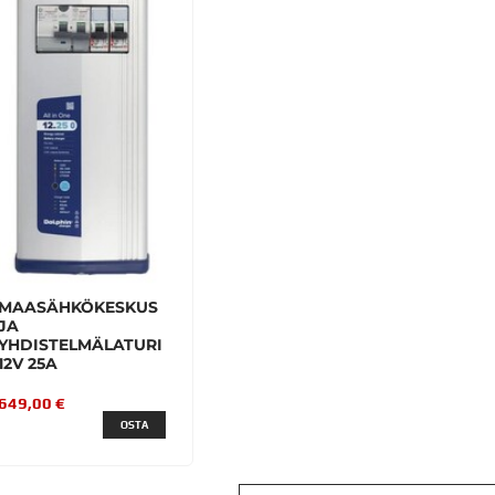
MAASÄHKÖKESKUS
JA
YHDISTELMÄLATURI
12V 25A
649,00 €
OSTA