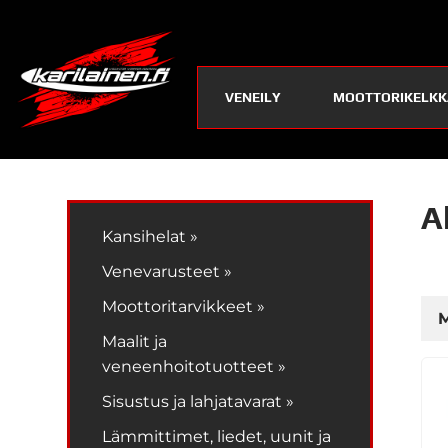
VENEILY
MOOTTORIKELKK
A
Kansihelat »
Venevarusteet »
Moottoritarvikkeet »
M
Maalit ja
veneenhoitotuotteet »
Sisustus ja lahjatavarat »
Lämmittimet, liedet, uunit ja