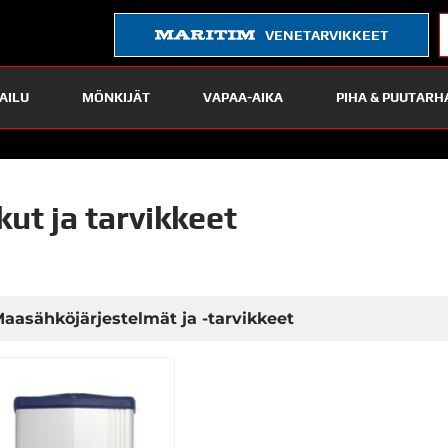
VENETARVIKKEET
AILU
MÖNKIJÄT
VAPAA-AIKA
PIHA & PUUTARH
kut ja tarvikkeet
aasähköjärjestelmät ja -tarvikkeet