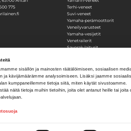
1, 63700 Ähtäri
Yamarin-veneet
600 775
Terhi-veneet
ilainen.fi
Suvi-veneet
Yamaha-perämoottorit
Veneilyvarusteet
Yamaha-vesijetit
Venetrailerit
Savorak-laiturit
PUUTARHA
KARILAINEN
teitä
Yritysesittely
mamme sisällön ja mainosten räätälöimiseen, sosiaalisen medi
Yhteystiedot
n ja kävijämäärämme analysoimiseen. Lisäksi jaamme sosiaali
LAITTEET
Huolto ja korjaamo
alan kumppaneillemme tietoja siitä, miten käytät sivustoamme.
Ajankohtaista
näitä tietoja muihin tietoihin, joita olet antanut heille tai joita 
Tarjouspyyntö
önkijät
palvelujaan.
Toimitusehdot
Kilpailujen / arpajaisten säännö
ietosuoja
Tilauksen peruuttaminen