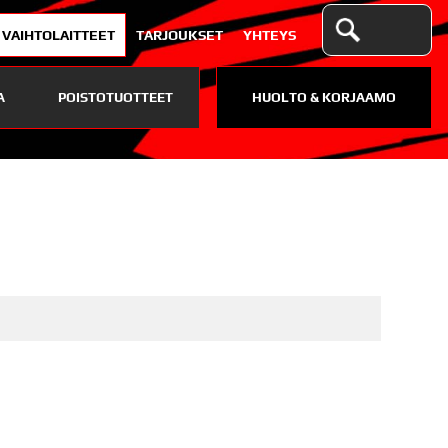
VAIHTOLAITTEET
TARJOUKSET
YHTEYS
A
POISTOTUOTTEET
HUOLTO & KORJAAMO