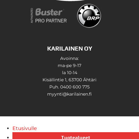
KARILAINEN OY
Avoinna:
ma-pe 9-17
la 10-14
Kisällintie 1, 63700 Ähtäri
Puh. 0400 600 775
myynti@karilainen.fi
Etusivulle
Tuotealueet