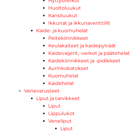
Hyttysverkot
Huoltoluukut
Kansiluukut
Ikkunat ja ikkunaventtiilit
Kaide- ja kuomuhelat
Peitekiinnikkeet
Keulakaiteet ja kaidepylväät
Kaidevaijerit, -verkot ja päätehelat
Kaidekiinnikkeet ja -pidikkeet
Aurinkokatokset
Kuomuhelat
Kaidehelat
Venevarusteet
Liput ja tarvikkeet
Liput
Lippulukot
Veneliput
Liput