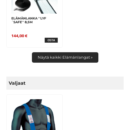
ELÄMÄNLANKA ''LYF
´SAFE'' 8,5M
144,00 €
OSTA
Näytä kaikki Elämänlangat »
Valjaat