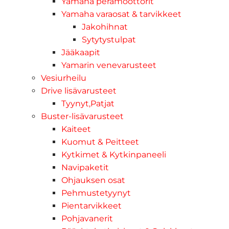
Yamaha perämoottorit
Yamaha varaosat & tarvikkeet
Jakohihnat
Sytytystulpat
Jääkaapit
Yamarin venevarusteet
Vesiurheilu
Drive lisävarusteet
Tyynyt,Patjat
Buster-lisävarusteet
Kaiteet
Kuomut & Peitteet
Kytkimet & Kytkinpaneeli
Navipaketit
Ohjauksen osat
Pehmustetyynyt
Pientarvikkeet
Pohjavanerit