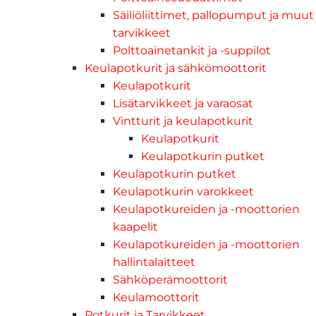
Säiliöliittimet, pallopumput ja muut
tarvikkeet
Polttoainetankit ja -suppilot
Keulapotkurit ja sähkömoottorit
Keulapotkurit
Lisätarvikkeet ja varaosat
Vintturit ja keulapotkurit
Keulapotkurit
Keulapotkurin putket
Keulapotkurin putket
Keulapotkurin varokkeet
Keulapotkureiden ja -moottorien
kaapelit
Keulapotkureiden ja -moottorien
hallintalaitteet
Sähköperämoottorit
Keulamoottorit
Potkurit ja Tarvikkeet