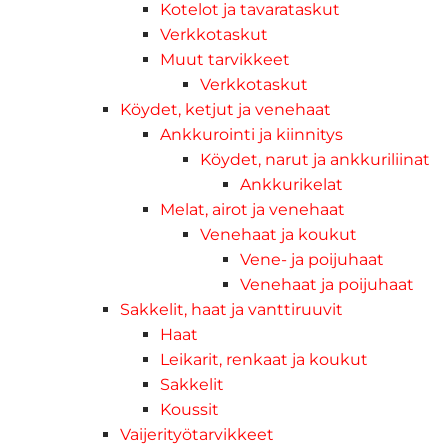
Kotelot ja tavarataskut
Verkkotaskut
Muut tarvikkeet
Verkkotaskut
Köydet, ketjut ja venehaat
Ankkurointi ja kiinnitys
Köydet, narut ja ankkuriliinat
Ankkurikelat
Melat, airot ja venehaat
Venehaat ja koukut
Vene- ja poijuhaat
Venehaat ja poijuhaat
Sakkelit, haat ja vanttiruuvit
Haat
Leikarit, renkaat ja koukut
Sakkelit
Koussit
Vaijerityötarvikkeet