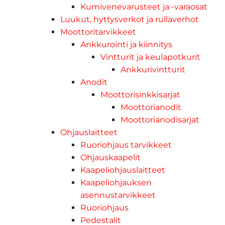
Kumivenevarusteet ja -varaosat
Luukut, hyttysverkot ja rullaverhot
Moottoritarvikkeet
Ankkurointi ja kiinnitys
Vintturit ja keulapotkurit
Ankkurivintturit
Anodit
Moottorisinkkisarjat
Moottorianodit
Moottorianodisarjat
Ohjauslaitteet
Ruoriohjaus tarvikkeet
Ohjauskaapelit
Kaapeliohjauslaitteet
Kaapeliohjauksen
asennustarvikkeet
Ruoriohjaus
Pedestalit