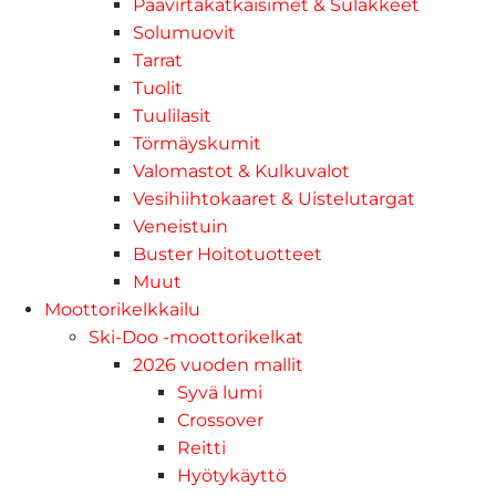
Päävirtakatkaisimet & Sulakkeet
Solumuovit
Tarrat
Tuolit
Tuulilasit
Törmäyskumit
Valomastot & Kulkuvalot
Vesihiihtokaaret & Uistelutargat
Veneistuin
Buster Hoitotuotteet
Muut
Moottorikelkkailu
Ski-Doo -moottorikelkat
2026 vuoden mallit
Syvä lumi
Crossover
Reitti
Hyötykäyttö