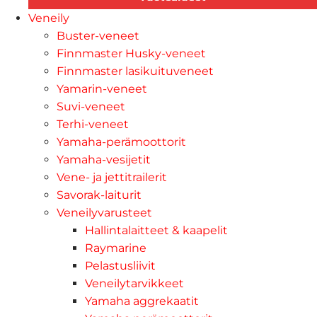
Veneily
Buster-veneet
Finnmaster Husky-veneet
Finnmaster lasikuituveneet
Yamarin-veneet
Suvi-veneet
Terhi-veneet
Yamaha-perämoottorit
Yamaha-vesijetit
Vene- ja jettitrailerit
Savorak-laiturit
Veneilyvarusteet
Hallintalaitteet & kaapelit
Raymarine
Pelastusliivit
Veneilytarvikkeet
Yamaha aggrekaatit