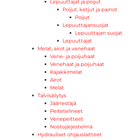
Lepuuttajat ja poijut
Poijut, ketjut ja painot
Poijut
Lepuuttajansuojat
Lepuuttajan suojat
Lepuuttajat
Melat, airot ja venehaat
Vene- ja poijuhaat
Venehaat ja poijuhaat
Kajakkimelat
Airot
Melat
Talvisäilytys
Jäänestäjä
Peitetelineet
Venepeitteet
Nostojärjestelmä
Hydrauliset ohjauslaitteet