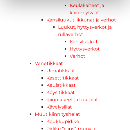
Keulakaiteet ja
kaidepylväät
Kansiluukut, ikkunat ja verhot
Luukut, hyttysverkot ja
rullaverhot
Kansiluukut
Hyttysverkot
Verhot
Venetikkaat
Uimatikkaat
Kasettitikkaat
Keulatikkaat
Köysitikkaat
Kiinnikkeet ja tukijalat
Kävelysillat
Muut kiinnityshelat
Koukkupidike
Pidike "clips", muovia