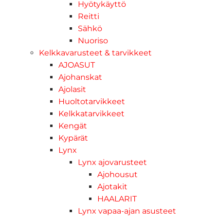
Hyötykäyttö
Reitti
Sähkö
Nuoriso
Kelkkavarusteet & tarvikkeet
AJOASUT
Ajohanskat
Ajolasit
Huoltotarvikkeet
Kelkkatarvikkeet
Kengät
Kypärät
Lynx
Lynx ajovarusteet
Ajohousut
Ajotakit
HAALARIT
Lynx vapaa-ajan asusteet