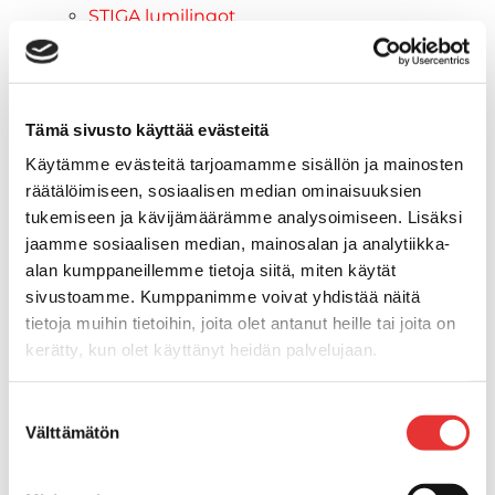
STIGA lumilingot
Vapaa-aika
Paidat
Hupparit
Takit
Tämä sivusto käyttää evästeitä
Ajolasit
Käytämme evästeitä tarjoamamme sisällön ja mainosten
Aurinkolasit
räätälöimiseen, sosiaalisen median ominaisuuksien
Tarjoukset
tukemiseen ja kävijämäärämme analysoimiseen. Lisäksi
Poistotuotteet
jaamme sosiaalisen median, mainosalan ja analytiikka-
Lahjakortti
alan kumppaneillemme tietoja siitä, miten käytät
Maritim venetarvikkeet
sivustoamme. Kumppanimme voivat yhdistää näitä
Kansihelat
tietoja muihin tietoihin, joita olet antanut heille tai joita on
Listat ja kansikatteet
kerätty, kun olet käyttänyt heidän palvelujaan.
Törmäyslista
Reuna- ja ikkunalistat
Lisätietoja:
karilainen.fi/tietosuoja
Suostumuksen
Alumiinilistat
Välttämätön
valinta
Kansikate
Venevarusteet