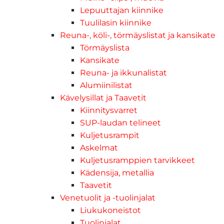
Lepuuttajan kiinnike
Tuulilasin kiinnike
Reuna-, köli-, törmäyslistat ja kansikate
Törmäyslista
Kansikate
Reuna- ja ikkunalistat
Alumiinilistat
Kävelysillat ja Taavetit
Kiinnitysvarret
SUP-laudan telineet
Kuljetusrampit
Askelmat
Kuljetusramppien tarvikkeet
Kädensija, metallia
Taavetit
Venetuolit ja -tuolinjalat
Liukukoneistot
Tuolinjalat