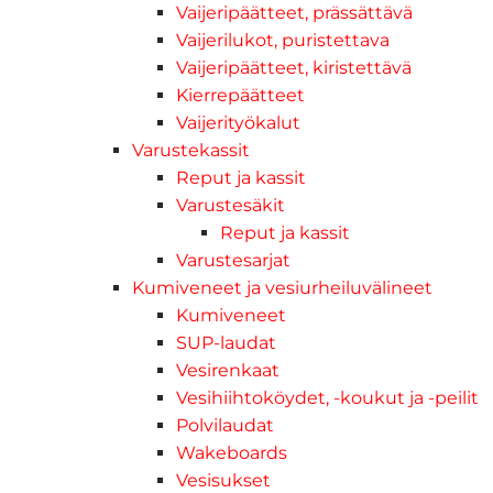
Vaijeripäätteet, prässättävä
Vaijerilukot, puristettava
Vaijeripäätteet, kiristettävä
Kierrepäätteet
Vaijerityökalut
Varustekassit
Reput ja kassit
Varustesäkit
Reput ja kassit
Varustesarjat
Kumiveneet ja vesiurheiluvälineet
Kumiveneet
SUP-laudat
Vesirenkaat
Vesihiihtoköydet, -koukut ja -peilit
Polvilaudat
Wakeboards
Vesisukset