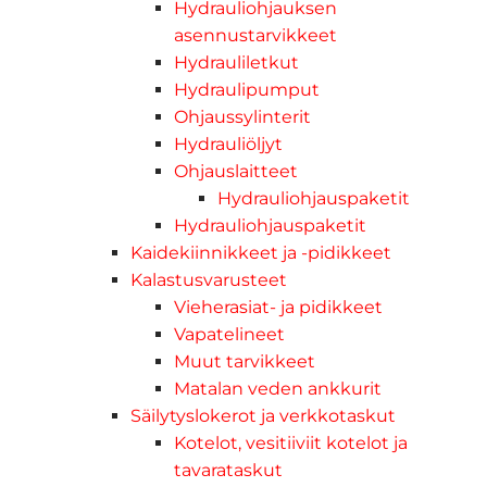
Hydrauliohjauksen
asennustarvikkeet
Hydrauliletkut
Hydraulipumput
Ohjaussylinterit
Hydrauliöljyt
Ohjauslaitteet
Hydrauliohjauspaketit
Hydrauliohjauspaketit
Kaidekiinnikkeet ja -pidikkeet
Kalastusvarusteet
Vieherasiat- ja pidikkeet
Vapatelineet
Muut tarvikkeet
Matalan veden ankkurit
Säilytyslokerot ja verkkotaskut
Kotelot, vesitiiviit kotelot ja
tavarataskut