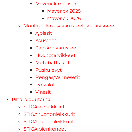
Maverick mallisto
Maverick 2025
Maverick 2026
Mönkijöiden lisävarusteet ja -tarvikkeet
Ajolasit
Asusteet
Can-Am varusteet
Huoltotarvikkeet
Motobatt akut
Puskulevyt
Rengas/Vannesetit
Työvalot
Vinssit
Piha ja puutarha
STIGA ajoleikkurit
STIGA ruohonleikkurit
STIGA robottileikkurit
STIGA pienkoneet