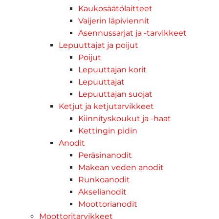
Kaukosäätölaitteet
Vaijerin läpiviennit
Asennussarjat ja -tarvikkeet
Lepuuttajat ja poijut
Poijut
Lepuuttajan korit
Lepuuttajat
Lepuuttajan suojat
Ketjut ja ketjutarvikkeet
Kiinnityskoukut ja -haat
Kettingin pidin
Anodit
Peräsinanodit
Makean veden anodit
Runkoanodit
Akselianodit
Moottorianodit
Moottoritarvikkeet