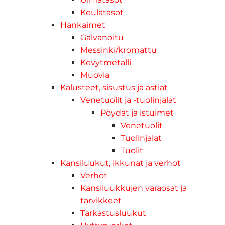
Keulatasot
Hankaimet
Galvanoitu
Messinki/kromattu
Kevytmetalli
Muovia
Kalusteet, sisustus ja astiat
Venetuolit ja -tuolinjalat
Pöydät ja istuimet
Venetuolit
Tuolinjalat
Tuolit
Kansiluukut, ikkunat ja verhot
Verhot
Kansiluukkujen varaosat ja
tarvikkeet
Tarkastusluukut