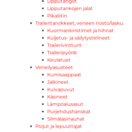
Lipputangot
Lipputankojen jalat
Pikaliitin
Traileritarvikkeet, veneen nosto/lasku
Kuormankiristimet ja hihnat
Kuljetus- ja säilytystelineet
Trailerivintturit
Traileripyörät
Keulatuet
Veneilyasusteet
Kumisaappaat
Jalkineet
Kuivapuvut
Käsineet
Lämpöalusasut
Purjehdushanskat
Silmälasinauhat
Poijut ja lepuuttajat