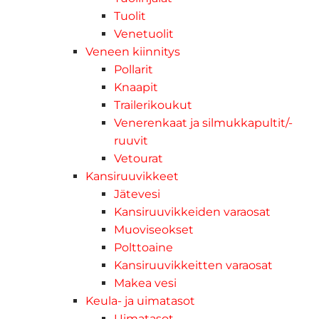
Tuolit
Venetuolit
Veneen kiinnitys
Pollarit
Knaapit
Trailerikoukut
Venerenkaat ja silmukkapultit/-
ruuvit
Vetourat
Kansiruuvikkeet
Jätevesi
Kansiruuvikkeiden varaosat
Muoviseokset
Polttoaine
Kansiruuvikkeitten varaosat
Makea vesi
Keula- ja uimatasot
Uimatasot