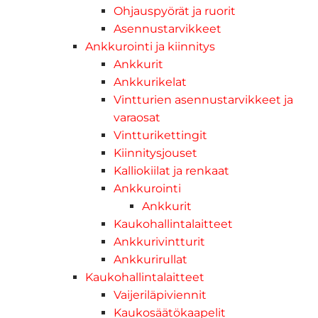
Ohjauspyörät ja ruorit
Asennustarvikkeet
Ankkurointi ja kiinnitys
Ankkurit
Ankkurikelat
Vintturien asennustarvikkeet ja
varaosat
Vintturikettingit
Kiinnitysjouset
Kalliokiilat ja renkaat
Ankkurointi
Ankkurit
Kaukohallintalaitteet
Ankkurivintturit
Ankkurirullat
Kaukohallintalaitteet
Vaijeriläpiviennit
Kaukosäätökaapelit