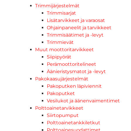
Trimmijärjestelmät
Trimmisarjat
Lisätarvikkeet ja varaosat
Ohjainpaneelit ja tarvikkeet
Trimmisäätimet ja -levyt
Trimmievät
Muut moottoritarvikkeet
Siipipyörät
Perämoottoritelineet
Äänieristysmatot ja -levyt
Pakokaasujärjestelmät
Pakoputken läpiviennit
Pakoputket
Vesilukot ja äänenvaimentimet
Polttoainetarvikkeet
Siirtopumput
Polttoainetankkiletkut
Polttoainesuodattimet