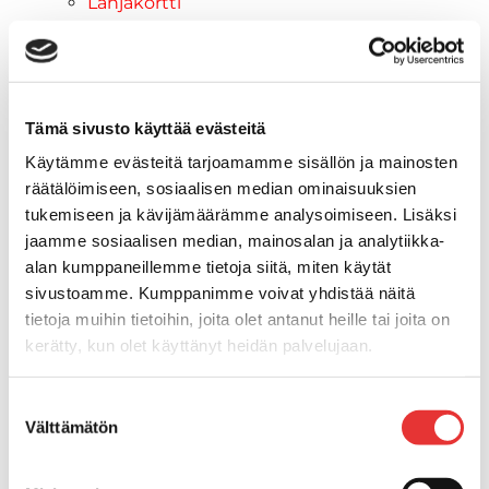
Lahjakortti
Maritim venetarvikkeet
Kansihelat
Listat ja kansikatteet
Törmäyslista
Tämä sivusto käyttää evästeitä
Reuna- ja ikkunalistat
Käytämme evästeitä tarjoamamme sisällön ja mainosten
Alumiinilistat
räätälöimiseen, sosiaalisen median ominaisuuksien
Kansikate
tukemiseen ja kävijämäärämme analysoimiseen. Lisäksi
Venevarusteet
jaamme sosiaalisen median, mainosalan ja analytiikka-
Reuna-, köli-, törmäyslistat ja
alan kumppaneillemme tietoja siitä, miten käytät
kansikate
sivustoamme. Kumppanimme voivat yhdistää näitä
Muut tarvikkeet
tietoja muihin tietoihin, joita olet antanut heille tai joita on
Köli- ja eväsuojat
kerätty, kun olet käyttänyt heidän palvelujaan.
Listat ja kansikatteet
Muut tarvikkeet
Lisätietoja:
karilainen.fi/tietosuoja
Suostumuksen
Köli- ja eväsuojat
Välttämätön
valinta
Venetikkaat
Keulatikkaat, -tasot ja