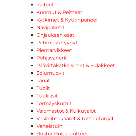
Kaiteet
Kuomut & Peitteet
Kytkimet & Kytkinpaneeli
Navipaketit
Ohjauksen osat
Pehmustetyynyt
Pientarvikkeet
Pohjavanerit
Päävirtakatkaisimet & Sulakkeet
Solumuovit
Tarrat
Tuolit
Tuulilasit
Törmäyskumit
Valomastot & Kulkuvalot
Vesihiihtokaaret & Uistelutargat
Veneistuin
Buster Hoitotuotteet