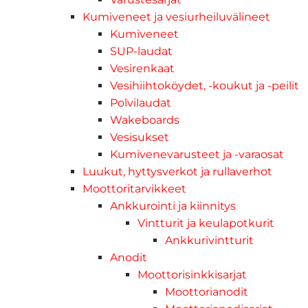
Kumiveneet ja vesiurheiluvälineet
Kumiveneet
SUP-laudat
Vesirenkaat
Vesihiihtoköydet, -koukut ja -peilit
Polvilaudat
Wakeboards
Vesisukset
Kumivenevarusteet ja -varaosat
Luukut, hyttysverkot ja rullaverhot
Moottoritarvikkeet
Ankkurointi ja kiinnitys
Vintturit ja keulapotkurit
Ankkurivintturit
Anodit
Moottorisinkkisarjat
Moottorianodit