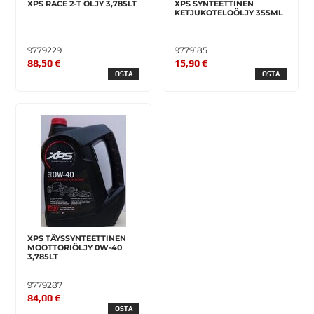
XPS RACE 2-T ÖLJY 3,785LT
XPS SYNTEETTINEN
KETJUKOTELOÖLJY 355ML
9779229
9779185
88,50 €
15,90 €
OSTA
OSTA
XPS TÄYSSYNTEETTINEN
MOOTTORIÖLJY 0W-40
3,785LT
9779287
84,00 €
OSTA