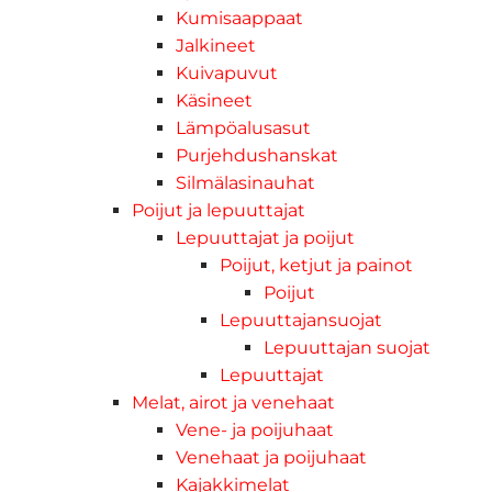
Kumisaappaat
Jalkineet
Kuivapuvut
Käsineet
Lämpöalusasut
Purjehdushanskat
Silmälasinauhat
Poijut ja lepuuttajat
Lepuuttajat ja poijut
Poijut, ketjut ja painot
Poijut
Lepuuttajansuojat
Lepuuttajan suojat
Lepuuttajat
Melat, airot ja venehaat
Vene- ja poijuhaat
Venehaat ja poijuhaat
Kajakkimelat