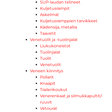
SUP-laudan telineet
Kuljetusrampit
Askelmat
Kuljetusramppien tarvikkeet
Kädensija, metallia
Taavetit
Venetuolit ja -tuolinjalat
Liukukoneistot
Tuolinjalat
Tuolit
Venetuolit
Veneen kiinnitys
Pollarit
Knaapit
Trailerikoukut
Venerenkaat ja silmukkapultit/-
ruuvit
Vetourat