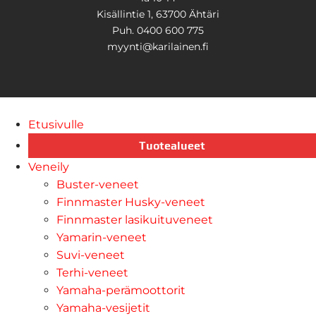
Kisällintie 1, 63700 Ähtäri
Puh. 0400 600 775
myynti@karilainen.fi
Etusivulle
Tuotealueet
Veneily
Buster-veneet
Finnmaster Husky-veneet
Finnmaster lasikuituveneet
Yamarin-veneet
Suvi-veneet
Terhi-veneet
Yamaha-perämoottorit
Yamaha-vesijetit