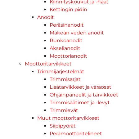
Kiinnityskoukut ja -haat
Kettingin pidin
Anodit
Peräsinanodit
Makean veden anodit
Runkoanodit
Akselianodit
Moottorianodit
Moottoritarvikkeet
Trimmijärjestelmät
Trimmisarjat
Lisätarvikkeet ja varaosat
Ohjainpaneelit ja tarvikkeet
Trimmisäätimet ja -levyt
Trimmievät
Muut moottoritarvikkeet
Siipipyörät
Perämoottoritelineet