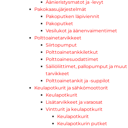
Äänieristysmatot ja -levyt
Pakokaasujärjestelmät
Pakoputken läpiviennit
Pakoputket
Vesilukot ja äänenvaimentimet
Polttoainetarvikkeet
Siirtopumput
Polttoainetankkiletkut
Polttoainesuodattimet
Säiliöliittimet, pallopumput ja muut
tarvikkeet
Polttoainetankit ja -suppilot
Keulapotkurit ja sähkömoottorit
Keulapotkurit
Lisätarvikkeet ja varaosat
Vintturit ja keulapotkurit
Keulapotkurit
Keulapotkurin putket