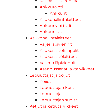
Kalliokiilat ja renkaat
Ankkurointi
Ankkurit
Kaukohallintalaitteet
Ankkurivintturit
Ankkurirullat
Kaukohallintalaitteet
Vaijeriläpiviennit
Kaukosäätökaapelit
Kaukosäätölaitteet
Vaijerin läpiviennit
Asennussarjat ja -tarvikkeet
Lepuuttajat ja poijut
Poijut
Lepuuttajan korit
Lepuuttajat
Lepuuttajan suojat
Ketjut ja ketjutarvikkeet