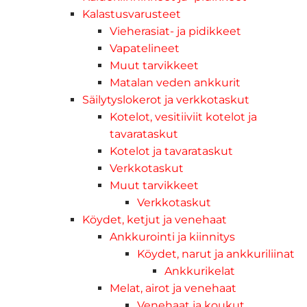
Kalastusvarusteet
Vieherasiat- ja pidikkeet
Vapatelineet
Muut tarvikkeet
Matalan veden ankkurit
Säilytyslokerot ja verkkotaskut
Kotelot, vesitiiviit kotelot ja
tavarataskut
Kotelot ja tavarataskut
Verkkotaskut
Muut tarvikkeet
Verkkotaskut
Köydet, ketjut ja venehaat
Ankkurointi ja kiinnitys
Köydet, narut ja ankkuriliinat
Ankkurikelat
Melat, airot ja venehaat
Venehaat ja koukut