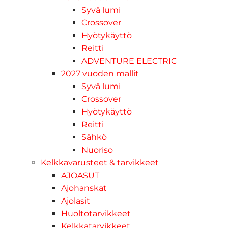
Syvä lumi
Crossover
Hyötykäyttö
Reitti
ADVENTURE ELECTRIC
2027 vuoden mallit
Syvä lumi
Crossover
Hyötykäyttö
Reitti
Sähkö
Nuoriso
Kelkkavarusteet & tarvikkeet
AJOASUT
Ajohanskat
Ajolasit
Huoltotarvikkeet
Kelkkatarvikkeet