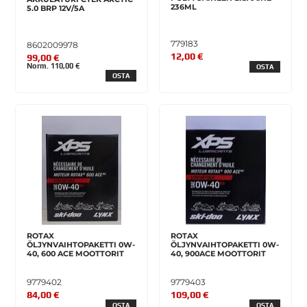
236ML
5.0 BRP 12V/5A
779183
8602009978
12,00 €
99,00 €
Norm. 110,00 €
OSTA
OSTA
ROTAX
ROTAX
ÖLJYNVAIHTOPAKETTI 0W-
ÖLJYNVAIHTOPAKETTI 0W-
40, 600 ACE MOOTTORIT
40, 900ACE MOOTTORIT
9779402
9779403
84,00 €
109,00 €
OSTA
OSTA