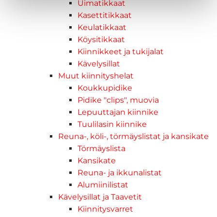
Uimatikkaat
Kasettitikkaat
Keulatikkaat
Köysitikkaat
Kiinnikkeet ja tukijalat
Kävelysillat
Muut kiinnityshelat
Koukkupidike
Pidike "clips", muovia
Lepuuttajan kiinnike
Tuulilasin kiinnike
Reuna-, köli-, törmäyslistat ja kansikate
Törmäyslista
Kansikate
Reuna- ja ikkunalistat
Alumiinilistat
Kävelysillat ja Taavetit
Kiinnitysvarret