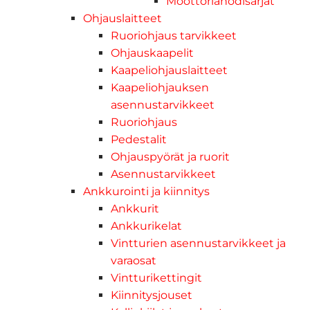
Moottorianodisarjat
Ohjauslaitteet
Ruoriohjaus tarvikkeet
Ohjauskaapelit
Kaapeliohjauslaitteet
Kaapeliohjauksen
asennustarvikkeet
Ruoriohjaus
Pedestalit
Ohjauspyörät ja ruorit
Asennustarvikkeet
Ankkurointi ja kiinnitys
Ankkurit
Ankkurikelat
Vintturien asennustarvikkeet ja
varaosat
Vintturikettingit
Kiinnitysjouset