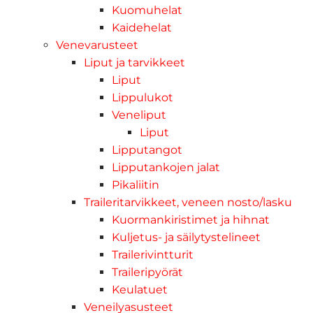
Kuomuhelat
Kaidehelat
Venevarusteet
Liput ja tarvikkeet
Liput
Lippulukot
Veneliput
Liput
Lipputangot
Lipputankojen jalat
Pikaliitin
Traileritarvikkeet, veneen nosto/lasku
Kuormankiristimet ja hihnat
Kuljetus- ja säilytystelineet
Trailerivintturit
Traileripyörät
Keulatuet
Veneilyasusteet