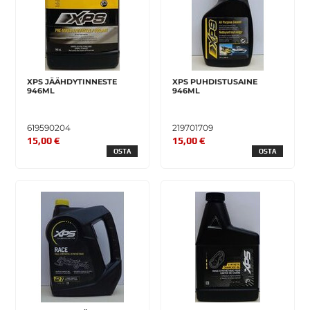
XPS JÄÄHDYTINNESTE
XPS PUHDISTUSAINE
946ML
946ML
619590204
219701709
15,00 €
15,00 €
OSTA
OSTA