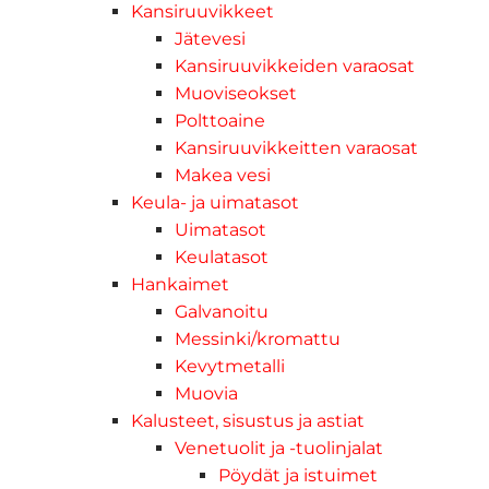
Kansiruuvikkeet
Jätevesi
Kansiruuvikkeiden varaosat
Muoviseokset
Polttoaine
Kansiruuvikkeitten varaosat
Makea vesi
Keula- ja uimatasot
Uimatasot
Keulatasot
Hankaimet
Galvanoitu
Messinki/kromattu
Kevytmetalli
Muovia
Kalusteet, sisustus ja astiat
Venetuolit ja -tuolinjalat
Pöydät ja istuimet