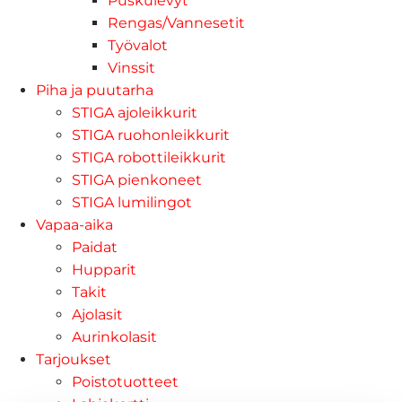
Puskulevyt
Rengas/Vannesetit
Työvalot
Vinssit
Piha ja puutarha
STIGA ajoleikkurit
STIGA ruohonleikkurit
STIGA robottileikkurit
STIGA pienkoneet
STIGA lumilingot
Vapaa-aika
Paidat
Hupparit
Takit
Ajolasit
Aurinkolasit
Tarjoukset
Poistotuotteet