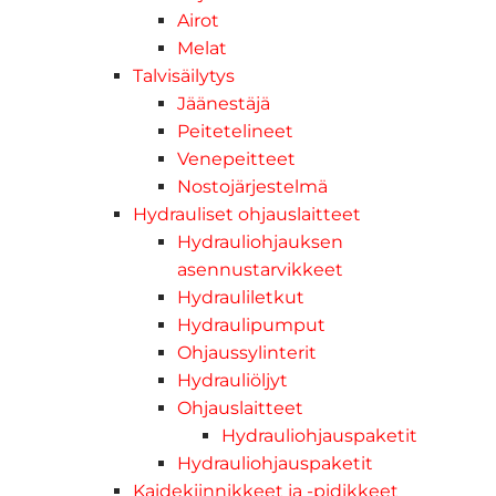
Airot
Melat
Talvisäilytys
Jäänestäjä
Peitetelineet
Venepeitteet
Nostojärjestelmä
Hydrauliset ohjauslaitteet
Hydrauliohjauksen
asennustarvikkeet
Hydrauliletkut
Hydraulipumput
Ohjaussylinterit
Hydrauliöljyt
Ohjauslaitteet
Hydrauliohjauspaketit
Hydrauliohjauspaketit
Kaidekiinnikkeet ja -pidikkeet