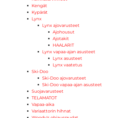
Kengät
Kypärät
Lynx
Lynx ajovarusteet
Ajohousut
Ajotakit
HAALARIT
Lynx vapaa-ajan asusteet
Lynx asusteet
Lynx vaatetus
Ski-Doo
Ski-Doo ajovarusteet
Ski-Doo vapaa-ajan asusteet
Suojavarusteet
TELAMATOT
Vapaa-aika
Variaattorin hihnat
Woody's ohjausraudat