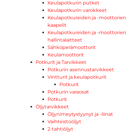
Keulapotkurin putket
Keulapotkurin varokkeet
Keulapotkureiden ja -moottorien
kaapelit
Keulapotkureiden ja -moottorien
hallintalaitteet
Sähköperämoottorit
Keulamoottorit
Potkurit ja Tarvikkeet
Potkurin asennustarvikkeet
Vintturit ja keulapotkurit
Potkurit
Potkurin varaosat
Potkurit
Öljytarvikkeet
Öljynimeytystyynyt ja -liinat
Vaihteistoöljyt
2-tahtiöljyt