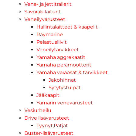
Vene- ja jettitrailerit
Savorak-laiturit
Veneilyvarusteet
Hallintalaitteet & kaapelit
Raymarine
Pelastusliivit
Veneilytarvikkeet
Yamaha aggrekaatit
Yamaha perämoottorit
Yamaha varaosat & tarvikkeet
Jakohihnat
Sytytystulpat
Jääkaapit
Yamarin venevarusteet
Vesiurheilu
Drive lisävarusteet
Tyynyt,Patjat
Buster-lisävarusteet