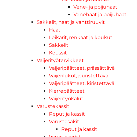
Vene- ja poijuhaat
Venehaat ja poijuhaat
Sakkelit, haat ja vanttiruuvit
Haat
Leikarit, renkaat ja koukut
Sakkelit
Koussit
Vaijerityötarvikkeet
Vaijeripäätteet, prässättävä
Vaijerilukot, puristettava
Vaijeripäätteet, kiristettävä
Kierrepäätteet
Vaijerityökalut
Varustekassit
Reput ja kassit
Varustesäkit
Reput ja kassit
Varustesarjat