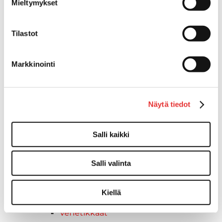
varusteet
Mieltymykset
Kasettitikkaat
Keulatikkaat
Tilastot
Kaide- ja kuomuhelat
Muut tarvikkeet
Kaidevaijerit, -verkot ja
Markkinointi
päätehelat
Keulatikkaat, -tasot ja
varusteet
Näytä tiedot
Keulakaiteet ja
kaidepylväät
Salli kaikki
Kansiluukut, ikkunat ja verhot
Luukut, hyttysverkot ja
rullaverhot
Salli valinta
Kansiluukut
Hyttysverkot
Kiellä
Verhot
Venetikkaat