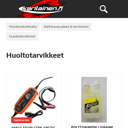
Moottorikelkkailu
Kelkkavarusteet & tarvikkeet
Huoltotarvikkeet
Huoltotarvikkeet
TARJOUS 10%
POLTTOAINEEN LISÄAINE
AKKULATURI CTEK ARCTIC