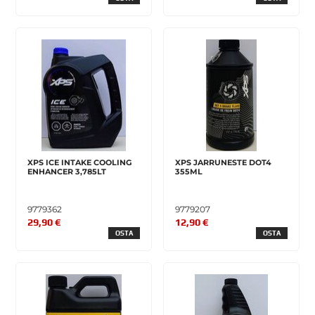
XPS ICE INTAKE COOLING
XPS JARRUNESTE DOT4
ENHANCER 3,785LT
355ML
9779362
9779207
29,90 €
12,90 €
OSTA
OSTA