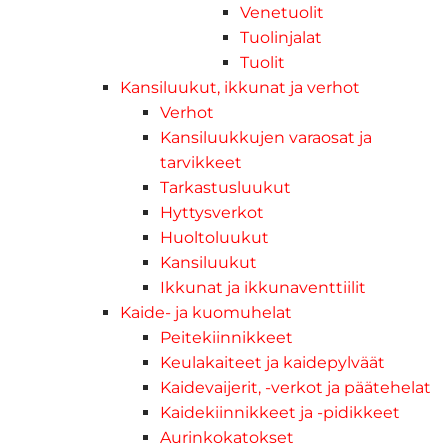
Venetuolit
Tuolinjalat
Tuolit
Kansiluukut, ikkunat ja verhot
Verhot
Kansiluukkujen varaosat ja
tarvikkeet
Tarkastusluukut
Hyttysverkot
Huoltoluukut
Kansiluukut
Ikkunat ja ikkunaventtiilit
Kaide- ja kuomuhelat
Peitekiinnikkeet
Keulakaiteet ja kaidepylväät
Kaidevaijerit, -verkot ja päätehelat
Kaidekiinnikkeet ja -pidikkeet
Aurinkokatokset