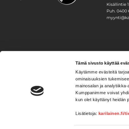
Kisällintie 
Puh. 0400 
myynti@kar
PIHA & 
Tämä sivusto käyttää eväs
Stiga
Käytämme evästeitä tarjoa
ominaisuuksien tukemisee
VAIHTO
mainosalan ja analytiikka-
Kumppanimme voivat yhdistää 
Veneet
Kelkat ja m
kun olet käyttänyt heidän 
Lisätietoja:
karilainen.fi/t