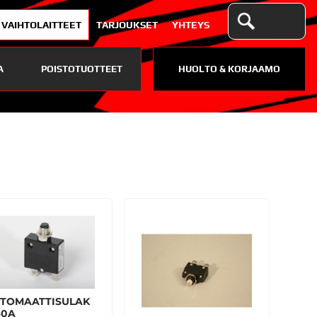
VAIHTOLAITTEET
TARJOUKSET
YHTEYS
A
POISTOTUOTTEET
HUOLTO & KORJAAMO
TOMAATTISULAK
40A