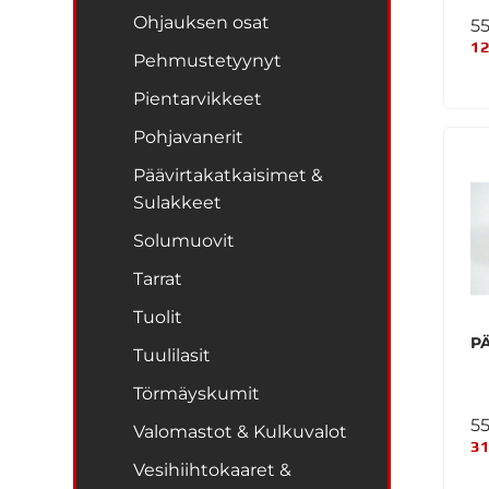
Ohjauksen osat
5
12
Pehmustetyynyt
Pientarvikkeet
Pohjavanerit
Päävirtakatkaisimet &
Sulakkeet
Solumuovit
Tarrat
Tuolit
P
Tuulilasit
Törmäyskumit
5
Valomastot & Kulkuvalot
31
Vesihiihtokaaret &