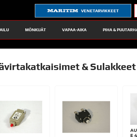
VENETARVIKKEET
AILU
MÖNKIJÄT
VAPAA-AIKA
PIHA & PUUTARH
ävirtakatkaisimet & Sulakkeet
AU
E 