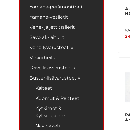
Yamaha-perämoottorit
A
H
Yamaha-vesijetit
Vene- ja jettitrailerit
5
24
Savorak-laiturit
Veneilyvarusteet »
Vesiurheilu
Drive lisävarusteet »
Buster-lisävarusteet »
Kaiteet
Kuomut & Peitteet
Kytkimet &
P
Kytkinpaneeli
A
Navipaketit