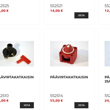
52525
552521
55
,00 €
14,00 €
12
OSTA
ÄÄVIRTAKATKAISIN
PÄÄVIRTAKATKAISIN
PÄ
25
52510
552514
55
,00 €
55,00 €
24
OSTA
OSTA