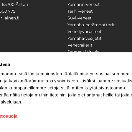
1, 63700 Ähtäri
Yamarin-veneet
600 775
Terhi-veneet
ilainen.fi
Suvi-veneet
Yamaha-perämoottorit
Veneilyvarusteet
Yamaha-vesijetit
Venetrailerit
Savorak-laiturit
PUUTARHA
KARILAINEN
teitä
Yritysesittely
mamme sisällön ja mainosten räätälöimiseen, sosiaalisen medi
Yhteystiedot
n ja kävijämäärämme analysoimiseen. Lisäksi jaamme sosiaali
LAITTEET
Huolto ja korjaamo
alan kumppaneillemme tietoja siitä, miten käytät sivustoamme.
Ajankohtaista
näitä tietoja muihin tietoihin, joita olet antanut heille tai joita 
Tarjouspyyntö
önkijät
palvelujaan.
Toimitusehdot
Kilpailujen / arpajaisten säännö
ietosuoja
Tilauksen peruuttaminen