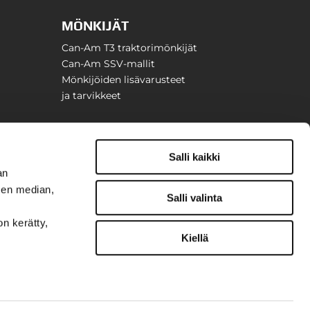
MÖNKIJÄT
Can-Am T3 traktorimönkijät
Can-Am SSV-mallit
Mönkijöiden lisävarusteet
ja tarvikkeet
Salli kaikki
an
sen median,
Salli valinta
on kerätty,
Kiellä
t