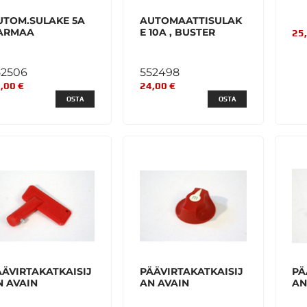
UTOM.SULAKE 5A
AUTOMAATTISULAK
ARMAA
E 10A , BUSTER
25
52506
552498
,00 €
24,00 €
OSTA
OSTA
ÄÄVIRTAKATKAISIJ
PÄÄVIRTAKATKAISIJ
PÄ
N AVAIN
AN AVAIN
AN