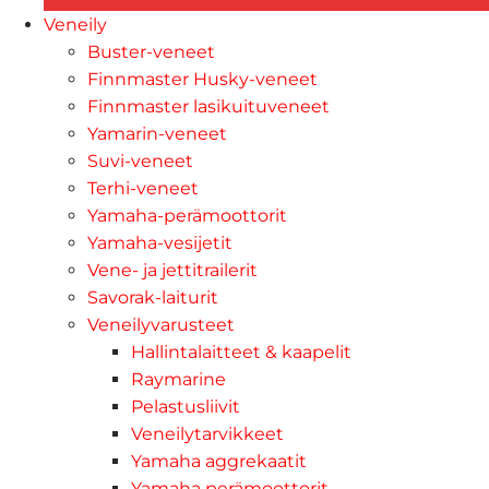
Veneily
Buster-veneet
Finnmaster Husky-veneet
Finnmaster lasikuituveneet
Yamarin-veneet
Suvi-veneet
Terhi-veneet
Yamaha-perämoottorit
Yamaha-vesijetit
Vene- ja jettitrailerit
Savorak-laiturit
Veneilyvarusteet
Hallintalaitteet & kaapelit
Raymarine
Pelastusliivit
Veneilytarvikkeet
Yamaha aggrekaatit
Yamaha perämoottorit