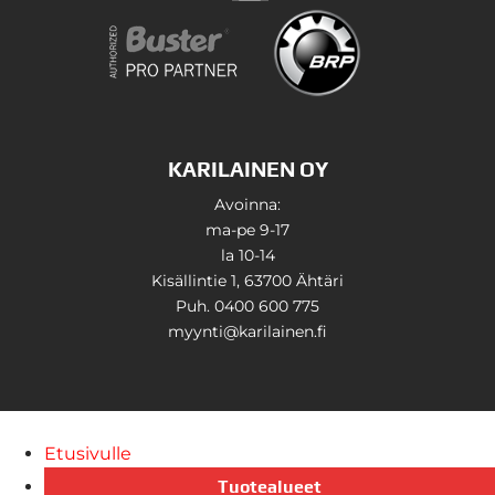
KARILAINEN OY
Avoinna:
ma-pe 9-17
la 10-14
Kisällintie 1, 63700 Ähtäri
Puh. 0400 600 775
myynti@karilainen.fi
Etusivulle
Tuotealueet