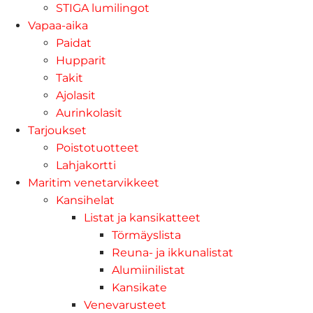
STIGA lumilingot
Vapaa-aika
Paidat
Hupparit
Takit
Ajolasit
Aurinkolasit
Tarjoukset
Poistotuotteet
Lahjakortti
Maritim venetarvikkeet
Kansihelat
Listat ja kansikatteet
Törmäyslista
Reuna- ja ikkunalistat
Alumiinilistat
Kansikate
Venevarusteet