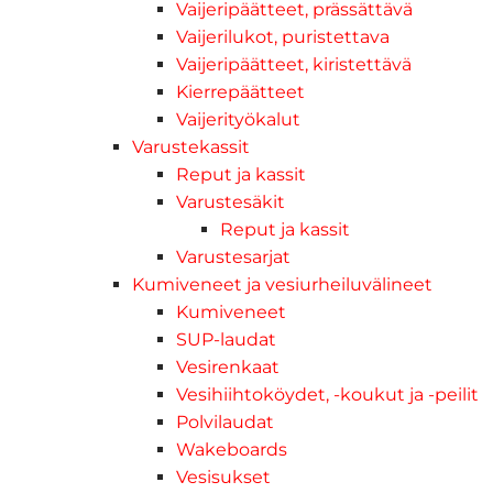
Vaijeripäätteet, prässättävä
Vaijerilukot, puristettava
Vaijeripäätteet, kiristettävä
Kierrepäätteet
Vaijerityökalut
Varustekassit
Reput ja kassit
Varustesäkit
Reput ja kassit
Varustesarjat
Kumiveneet ja vesiurheiluvälineet
Kumiveneet
SUP-laudat
Vesirenkaat
Vesihiihtoköydet, -koukut ja -peilit
Polvilaudat
Wakeboards
Vesisukset