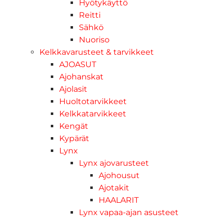
Hyötykäyttö
Reitti
Sähkö
Nuoriso
Kelkkavarusteet & tarvikkeet
AJOASUT
Ajohanskat
Ajolasit
Huoltotarvikkeet
Kelkkatarvikkeet
Kengät
Kypärät
Lynx
Lynx ajovarusteet
Ajohousut
Ajotakit
HAALARIT
Lynx vapaa-ajan asusteet