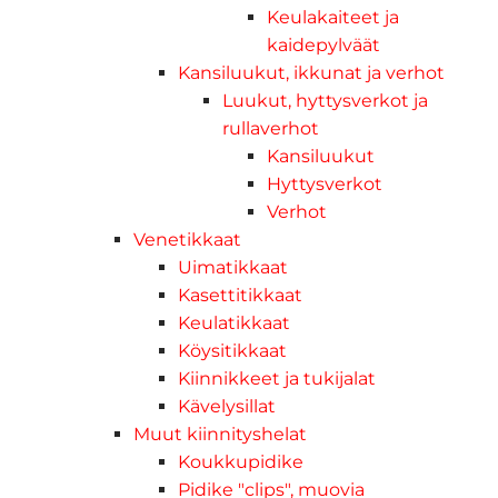
Keulakaiteet ja
kaidepylväät
Kansiluukut, ikkunat ja verhot
Luukut, hyttysverkot ja
rullaverhot
Kansiluukut
Hyttysverkot
Verhot
Venetikkaat
Uimatikkaat
Kasettitikkaat
Keulatikkaat
Köysitikkaat
Kiinnikkeet ja tukijalat
Kävelysillat
Muut kiinnityshelat
Koukkupidike
Pidike "clips", muovia