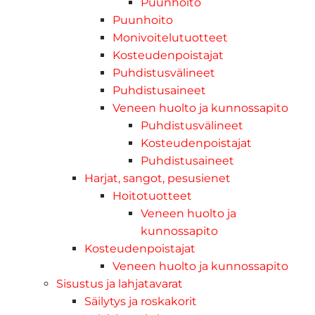
Puunhoito
Puunhoito
Monivoitelutuotteet
Kosteudenpoistajat
Puhdistusvälineet
Puhdistusaineet
Veneen huolto ja kunnossapito
Puhdistusvälineet
Kosteudenpoistajat
Puhdistusaineet
Harjat, sangot, pesusienet
Hoitotuotteet
Veneen huolto ja
kunnossapito
Kosteudenpoistajat
Veneen huolto ja kunnossapito
Sisustus ja lahjatavarat
Säilytys ja roskakorit