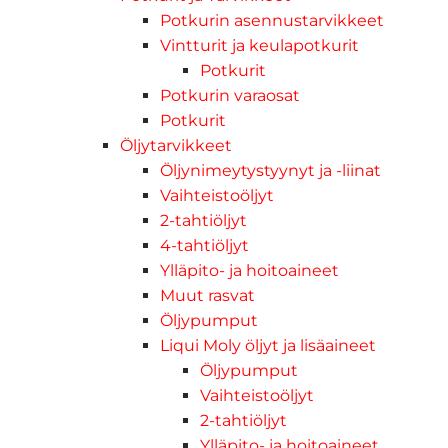
Potkurin asennustarvikkeet
Vintturit ja keulapotkurit
Potkurit
Potkurin varaosat
Potkurit
Öljytarvikkeet
Öljynimeytystyynyt ja -liinat
Vaihteistoöljyt
2-tahtiöljyt
4-tahtiöljyt
Ylläpito- ja hoitoaineet
Muut rasvat
Öljypumput
Liqui Moly öljyt ja lisäaineet
Öljypumput
Vaihteistoöljyt
2-tahtiöljyt
Ylläpito- ja hoitoaineet