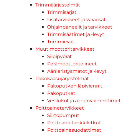
Trimmijärjestelmät
Trimmisarjat
Lisätarvikkeet ja varaosat
Ohjainpaneelit ja tarvikkeet
Trimmisäätimet ja -levyt
Trimmievät
Muut moottoritarvikkeet
Siipipyörät
Perämoottoritelineet
Äänieristysmatot ja -levyt
Pakokaasujärjestelmät
Pakoputken läpiviennit
Pakoputket
Vesilukot ja äänenvaimentimet
Polttoainetarvikkeet
Siirtopumput
Polttoainetankkiletkut
Polttoainesuodattimet