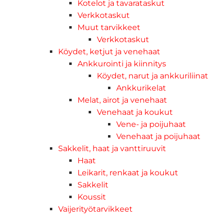
Kotelot ja tavarataskut
Verkkotaskut
Muut tarvikkeet
Verkkotaskut
Köydet, ketjut ja venehaat
Ankkurointi ja kiinnitys
Köydet, narut ja ankkuriliinat
Ankkurikelat
Melat, airot ja venehaat
Venehaat ja koukut
Vene- ja poijuhaat
Venehaat ja poijuhaat
Sakkelit, haat ja vanttiruuvit
Haat
Leikarit, renkaat ja koukut
Sakkelit
Koussit
Vaijerityötarvikkeet