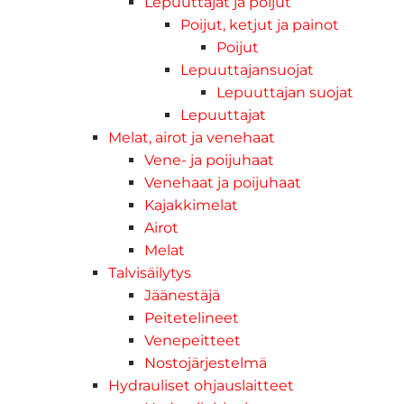
Lepuuttajat ja poijut
Poijut, ketjut ja painot
Poijut
Lepuuttajansuojat
Lepuuttajan suojat
Lepuuttajat
Melat, airot ja venehaat
Vene- ja poijuhaat
Venehaat ja poijuhaat
Kajakkimelat
Airot
Melat
Talvisäilytys
Jäänestäjä
Peitetelineet
Venepeitteet
Nostojärjestelmä
Hydrauliset ohjauslaitteet