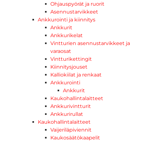
Ohjauspyörät ja ruorit
Asennustarvikkeet
Ankkurointi ja kiinnitys
Ankkurit
Ankkurikelat
Vintturien asennustarvikkeet ja
varaosat
Vintturikettingit
Kiinnitysjouset
Kalliokiilat ja renkaat
Ankkurointi
Ankkurit
Kaukohallintalaitteet
Ankkurivintturit
Ankkurirullat
Kaukohallintalaitteet
Vaijeriläpiviennit
Kaukosäätökaapelit