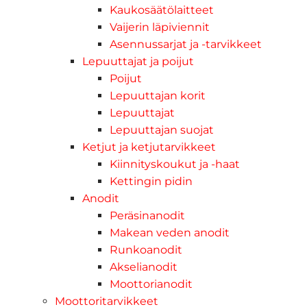
Kaukosäätölaitteet
Vaijerin läpiviennit
Asennussarjat ja -tarvikkeet
Lepuuttajat ja poijut
Poijut
Lepuuttajan korit
Lepuuttajat
Lepuuttajan suojat
Ketjut ja ketjutarvikkeet
Kiinnityskoukut ja -haat
Kettingin pidin
Anodit
Peräsinanodit
Makean veden anodit
Runkoanodit
Akselianodit
Moottorianodit
Moottoritarvikkeet