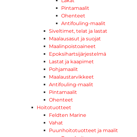
Lakat
Pintamaalit
Ohenteet
Antifouling-maalit
Siveltimet, telat ja lastat
Maalausasut ja suojat
Maalinpoistoaineet
Epoksihartsijärjestelmä
Lastat ja kaapimet
Pohjamaalit
Maalaustarvikkeet
Antifouling-maalit
Pintamaalit
Ohenteet
Hoitotuotteet
Feldten Marine
Vahat
Puunhoitotuotteet ja maalit