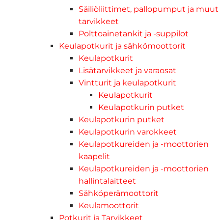
Säiliöliittimet, pallopumput ja muut
tarvikkeet
Polttoainetankit ja -suppilot
Keulapotkurit ja sähkömoottorit
Keulapotkurit
Lisätarvikkeet ja varaosat
Vintturit ja keulapotkurit
Keulapotkurit
Keulapotkurin putket
Keulapotkurin putket
Keulapotkurin varokkeet
Keulapotkureiden ja -moottorien
kaapelit
Keulapotkureiden ja -moottorien
hallintalaitteet
Sähköperämoottorit
Keulamoottorit
Potkurit ja Tarvikkeet