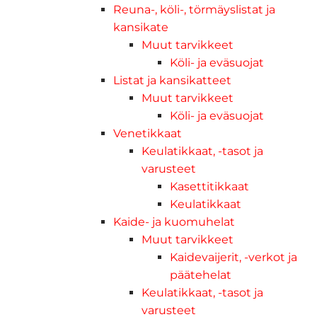
Reuna-, köli-, törmäyslistat ja
kansikate
Muut tarvikkeet
Köli- ja eväsuojat
Listat ja kansikatteet
Muut tarvikkeet
Köli- ja eväsuojat
Venetikkaat
Keulatikkaat, -tasot ja
varusteet
Kasettitikkaat
Keulatikkaat
Kaide- ja kuomuhelat
Muut tarvikkeet
Kaidevaijerit, -verkot ja
päätehelat
Keulatikkaat, -tasot ja
varusteet