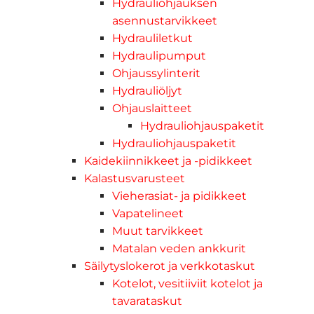
Hydrauliohjauksen
asennustarvikkeet
Hydrauliletkut
Hydraulipumput
Ohjaussylinterit
Hydrauliöljyt
Ohjauslaitteet
Hydrauliohjauspaketit
Hydrauliohjauspaketit
Kaidekiinnikkeet ja -pidikkeet
Kalastusvarusteet
Vieherasiat- ja pidikkeet
Vapatelineet
Muut tarvikkeet
Matalan veden ankkurit
Säilytyslokerot ja verkkotaskut
Kotelot, vesitiiviit kotelot ja
tavarataskut