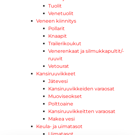
Tuolit
Venetuolit
Veneen kiinnitys
Pollarit
Knaapit
Trailerikoukut
Venerenkaat ja silmukkapultit/-
ruuvit
Vetourat
Kansiruuvikkeet
Jätevesi
Kansiruuvikkeiden varaosat
Muoviseokset
Polttoaine
Kansiruuvikkeitten varaosat
Makea vesi
Keula- ja uimatasot
Uimatasot