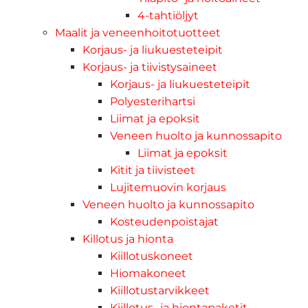
4-tahtiöljyt
Maalit ja veneenhoitotuotteet
Korjaus- ja liukuesteteipit
Korjaus- ja tiivistysaineet
Korjaus- ja liukuesteteipit
Polyesterihartsi
Liimat ja epoksit
Veneen huolto ja kunnossapito
Liimat ja epoksit
Kitit ja tiivisteet
Lujitemuovin korjaus
Veneen huolto ja kunnossapito
Kosteudenpoistajat
Killotus ja hionta
Kiillotuskoneet
Hiomakoneet
Kiillotustarvikkeet
Kiillotus- ja hiontapaketit