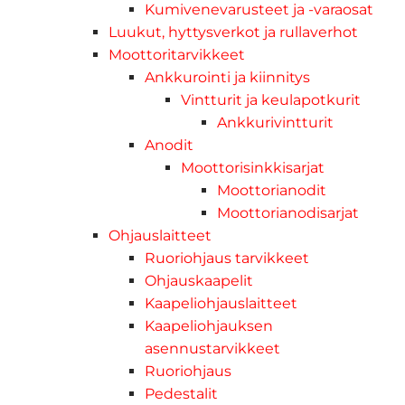
Kumivenevarusteet ja -varaosat
Luukut, hyttysverkot ja rullaverhot
Moottoritarvikkeet
Ankkurointi ja kiinnitys
Vintturit ja keulapotkurit
Ankkurivintturit
Anodit
Moottorisinkkisarjat
Moottorianodit
Moottorianodisarjat
Ohjauslaitteet
Ruoriohjaus tarvikkeet
Ohjauskaapelit
Kaapeliohjauslaitteet
Kaapeliohjauksen
asennustarvikkeet
Ruoriohjaus
Pedestalit