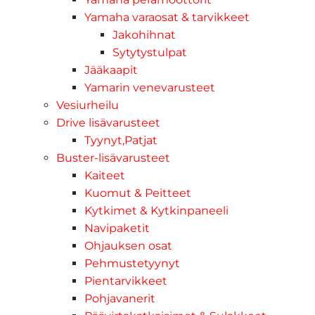
Yamaha varaosat & tarvikkeet
Jakohihnat
Sytytystulpat
Jääkaapit
Yamarin venevarusteet
Vesiurheilu
Drive lisävarusteet
Tyynyt,Patjat
Buster-lisävarusteet
Kaiteet
Kuomut & Peitteet
Kytkimet & Kytkinpaneeli
Navipaketit
Ohjauksen osat
Pehmustetyynyt
Pientarvikkeet
Pohjavanerit