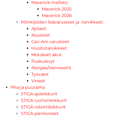
Maverick mallisto
Maverick 2025
Maverick 2026
Mönkijöiden lisävarusteet ja -tarvikkeet
Ajolasit
Asusteet
Can-Am varusteet
Huoltotarvikkeet
Motobatt akut
Puskulevyt
Rengas/Vannesetit
Työvalot
Vinssit
Piha ja puutarha
STIGA ajoleikkurit
STIGA ruohonleikkurit
STIGA robottileikkurit
STIGA pienkoneet