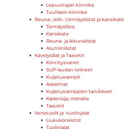
Lepuuttajan kiinnike
Tuulilasin kiinnike
Reuna-, köli-, törmäyslistat ja kansikate
Törmäyslista
Kansikate
Reuna- ja ikkunalistat
Alumiinilistat
Kävelysillat ja Taavetit
Kiinnitysvarret
SUP-laudan telineet
Kuljetusrampit
Askelmat
Kuljetusramppien tarvikkeet
Kädensija, metallia
Taavetit
Venetuolit ja -tuolinjalat
Liukukoneistot
Tuolinjalat