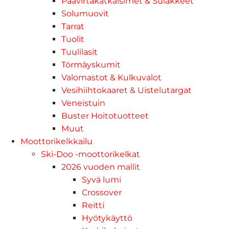
Päävirtakatkaisimet & Sulakkeet
Solumuovit
Tarrat
Tuolit
Tuulilasit
Törmäyskumit
Valomastot & Kulkuvalot
Vesihiihtokaaret & Uistelutargat
Veneistuin
Buster Hoitotuotteet
Muut
Moottorikelkkailu
Ski-Doo -moottorikelkat
2026 vuoden mallit
Syvä lumi
Crossover
Reitti
Hyötykäyttö