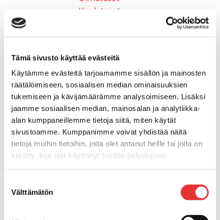
Keulatasot
Hankaimet
Galvanoitu
Messinki/kromattu
Tämä sivusto käyttää evästeitä
Kevytmetalli
Muovia
Käytämme evästeitä tarjoamamme sisällön ja mainosten
Kalusteet, sisustus ja astiat
räätälöimiseen, sosiaalisen median ominaisuuksien
Venetuolit ja -tuolinjalat
tukemiseen ja kävijämäärämme analysoimiseen. Lisäksi
jaamme sosiaalisen median, mainosalan ja analytiikka-
Pöydät ja istuimet
alan kumppaneillemme tietoja siitä, miten käytät
Venetuolit
sivustoamme. Kumppanimme voivat yhdistää näitä
Tuolinjalat
tietoja muihin tietoihin, joita olet antanut heille tai joita on
Tuolit
kerätty, kun olet käyttänyt heidän palvelujaan.
Kansiluukut, ikkunat ja verhot
Verhot
Lisätietoja:
karilainen.fi/tietosuoja
Kansiluukkujen varaosat ja
Suostumuksen
Välttämätön
valinta
tarvikkeet
Tarkastusluukut
Hyttysverkot