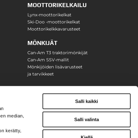
MOOTTORIKELKAILU
Lynx-moottorikelkat
Ski-Doo -moottorikelkat
Moottorikelkkavarusteet
MÖNKIJÄT
Can-Am T3 traktorimönkijät
Can-Am SSV-mallit
Mönkijöiden lisävarusteet
ja tarvikkeet
Salli kaikki
an
sen median,
Salli valinta
on kerätty,
Kiellä