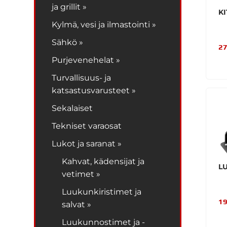
ja grillit »
KI
Kylmä, vesi ja ilmastointi »
Sähkö »
27
Purjevenehelat »
Turvallisuus- ja
katsastusvarusteet »
Sekalaiset
Tekniset varaosat
Lukot ja saranat »
Kahvat, kädensijat ja
L
vetimet »
Luukunkiristimet ja
19
salvat »
Luukunnostimet ja -