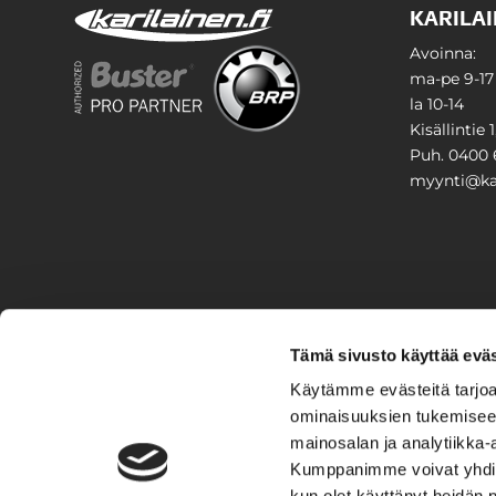
KARILAI
Avoinna:
ma-pe 9-17
la 10-14
Kisällintie 
Puh. 0400 
myynti@kar
PIHA & 
Tämä sivusto käyttää eväs
Stiga
Käytämme evästeitä tarjoa
ominaisuuksien tukemisee
VAIHTO
mainosalan ja analytiikka-
Kumppanimme voivat yhdistää 
Veneet
Kelkat ja m
kun olet käyttänyt heidän 