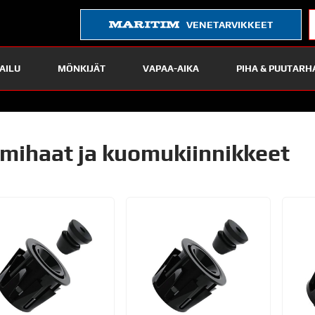
VENETARVIKKEET
AILU
MÖNKIJÄT
VAPAA-AIKA
PIHA & PUUTARH
mihaat ja kuomukiinnikkeet