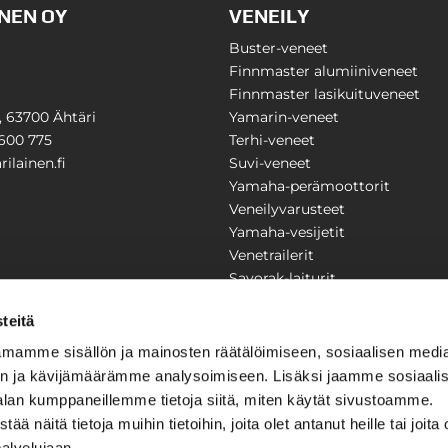
NEN OY
VENEILY
Buster-veneet
Finnmaster alumiiniveneet
Finnmaster lasikuituveneet
1, 63700 Ähtäri
Yamarin-veneet
600 775
Terhi-veneet
ilainen.fi
Suvi-veneet
Yamaha-perämoottorit
Veneilyvarusteet
Yamaha-vesijetit
Venetrailerit
Savorak-laiturit
PUUTARHA
KARILAINEN
teitä
Yritysesittely
mamme sisällön ja mainosten räätälöimiseen, sosiaalisen medi
Yhteystiedot
n ja kävijämäärämme analysoimiseen. Lisäksi jaamme sosiaali
LAITTEET
Huolto ja korjaamo
alan kumppaneillemme tietoja siitä, miten käytät sivustoamme.
Ajankohtaista
näitä tietoja muihin tietoihin, joita olet antanut heille tai joita 
Tarjouspyyntö
önkijät
palvelujaan.