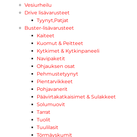
Vesiurheilu
Drive lisävarusteet
Tyynyt,Patjat
Buster-lisävarusteet
Kaiteet
Kuomut & Peitteet
Kytkimet & Kytkinpaneeli
Navipaketit
Ohjauksen osat
Pehmustetyynyt
Pientarvikkeet
Pohjavanerit
Päävirtakatkaisimet & Sulakkeet
Solumuovit
Tarrat
Tuolit
Tuulilasit
Törmäyskumit