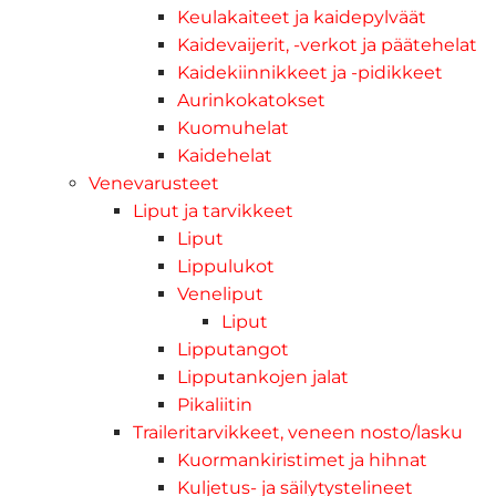
Keulakaiteet ja kaidepylväät
Kaidevaijerit, -verkot ja päätehelat
Kaidekiinnikkeet ja -pidikkeet
Aurinkokatokset
Kuomuhelat
Kaidehelat
Venevarusteet
Liput ja tarvikkeet
Liput
Lippulukot
Veneliput
Liput
Lipputangot
Lipputankojen jalat
Pikaliitin
Traileritarvikkeet, veneen nosto/lasku
Kuormankiristimet ja hihnat
Kuljetus- ja säilytystelineet