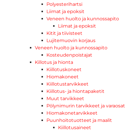
Polyesterihartsi
Liimat ja epoksit
Veneen huolto ja kunnossapito
Liimat ja epoksit
Kitit ja tiivisteet
Lujitemuovin korjaus
Veneen huolto ja kunnossapito
Kosteudenpoistajat
Killotus ja hionta
Kiillotuskoneet
Hiomakoneet
Kiillotustarvikkeet
Kiillotus- ja hiontapaketit
Muut tarvikkeet
Pölynimurin tarvikkeet ja varaosat
Hiomakonetarvikkeet
Puunhoitotuotteet ja maalit
Kiillotusaineet