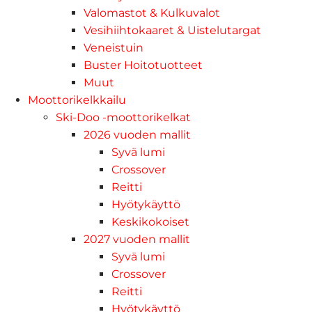
Valomastot & Kulkuvalot
Vesihiihtokaaret & Uistelutargat
Veneistuin
Buster Hoitotuotteet
Muut
Moottorikelkkailu
Ski-Doo -moottorikelkat
2026 vuoden mallit
Syvä lumi
Crossover
Reitti
Hyötykäyttö
Keskikokoiset
2027 vuoden mallit
Syvä lumi
Crossover
Reitti
Hyötykäyttö