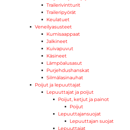
Trailerivintturit
Traileripyörät
Keulatuet
Veneilyasusteet
Kumisaappaat
Jalkineet
Kuivapuvut
Käsineet
Lämpöalusasut
Purjehdushanskat
Silmälasinauhat
Poijut ja lepuuttajat
Lepuuttajat ja poijut
Poijut, ketjut ja painot
Poijut
Lepuuttajansuojat
Lepuuttajan suojat
Lepuuttajat