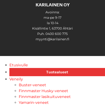
KARILAINEN OY
Avoinna:
ma-pe 9-17
la 10-14
Kisällintie 1, 63700 Ähtäri
Puh. 0400 600 775
myynti@karilainen.fi
Etusivulle
Tuotealueet
Veneily
Buster-veneet
Finnmaster Husky-veneet
Finnmaster lasikuituveneet
Yamarin-veneet