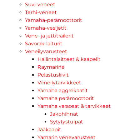
Suvi-veneet
Terhi-veneet
Yamaha-perämoottorit
Yamaha-vesijetit
Vene- ja jettitrailerit
Savorak-laiturit
Veneilyvarusteet
Hallintalaitteet & kaapelit
Raymarine
Pelastusliivit
Veneilytarvikkeet
Yamaha aggrekaatit
Yamaha perämoottorit
Yamaha varaosat & tarvikkeet
Jakohihnat
Sytytystulpat
Jääkaapit
Yamarin venevarusteet