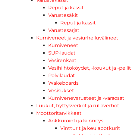
Varustekassit
Reput ja kassit
Varustesäkit
Reput ja kassit
Varustesarjat
Kumiveneet ja vesiurheiluvälineet
Kumiveneet
SUP-laudat
Vesirenkaat
Vesihiihtoköydet, -koukut ja -peilit
Polvilaudat
Wakeboards
Vesisukset
Kumivenevarusteet ja -varaosat
Luukut, hyttysverkot ja rullaverhot
Moottoritarvikkeet
Ankkurointi ja kiinnitys
Vintturit ja keulapotkurit