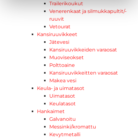
Trailerikoukut
Venerenkaat ja silmukkapultit/-
ruuvit
Vetourat
Kansiruuvikkeet
Jätevesi
Kansiruuvikkeiden varaosat
Muoviseokset
Polttoaine
Kansiruuvikkeitten varaosat
Makea vesi
Keula- ja uimatasot
Uimatasot
Keulatasot
Hankaimet
Galvanoitu
Messinki/kromattu
Kevytmetalli