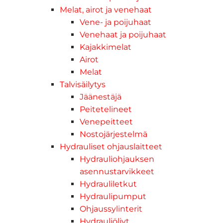
Melat, airot ja venehaat
Vene- ja poijuhaat
Venehaat ja poijuhaat
Kajakkimelat
Airot
Melat
Talvisäilytys
Jäänestäjä
Peitetelineet
Venepeitteet
Nostojärjestelmä
Hydrauliset ohjauslaitteet
Hydrauliohjauksen
asennustarvikkeet
Hydrauliletkut
Hydraulipumput
Ohjaussylinterit
Hydrauliöljyt