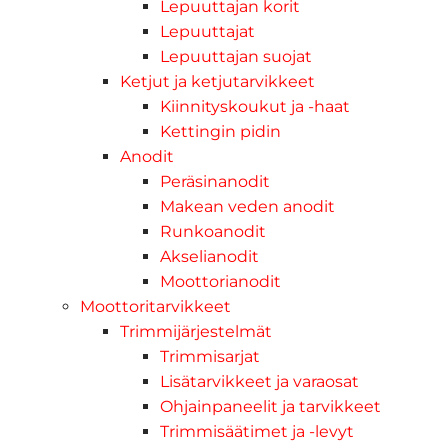
Lepuuttajan korit
Lepuuttajat
Lepuuttajan suojat
Ketjut ja ketjutarvikkeet
Kiinnityskoukut ja -haat
Kettingin pidin
Anodit
Peräsinanodit
Makean veden anodit
Runkoanodit
Akselianodit
Moottorianodit
Moottoritarvikkeet
Trimmijärjestelmät
Trimmisarjat
Lisätarvikkeet ja varaosat
Ohjainpaneelit ja tarvikkeet
Trimmisäätimet ja -levyt