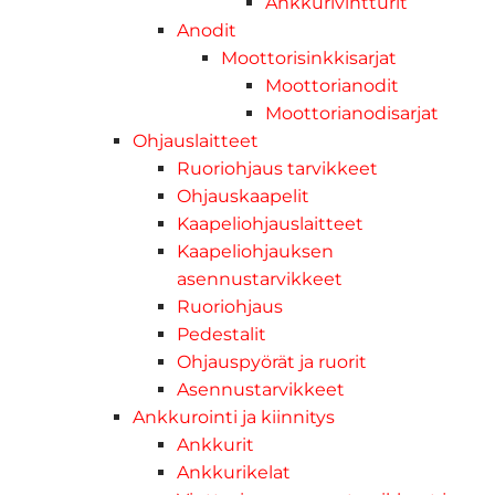
Ankkurivintturit
Anodit
Moottorisinkkisarjat
Moottorianodit
Moottorianodisarjat
Ohjauslaitteet
Ruoriohjaus tarvikkeet
Ohjauskaapelit
Kaapeliohjauslaitteet
Kaapeliohjauksen
asennustarvikkeet
Ruoriohjaus
Pedestalit
Ohjauspyörät ja ruorit
Asennustarvikkeet
Ankkurointi ja kiinnitys
Ankkurit
Ankkurikelat