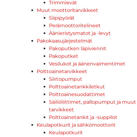
Trimmievät
Muut moottoritarvikkeet
Siipipyörät
Perämoottoritelineet
Äänieristysmatot ja -levyt
Pakokaasujärjestelmät
Pakoputken läpiviennit
Pakoputket
Vesilukot ja äänenvaimentimet
Polttoainetarvikkeet
Siirtopumput
Polttoainetankkiletkut
Polttoainesuodattimet
Säiliöliittimet, pallopumput ja muut
tarvikkeet
Polttoainetankit ja -suppilot
Keulapotkurit ja sähkömoottorit
Keulapotkurit