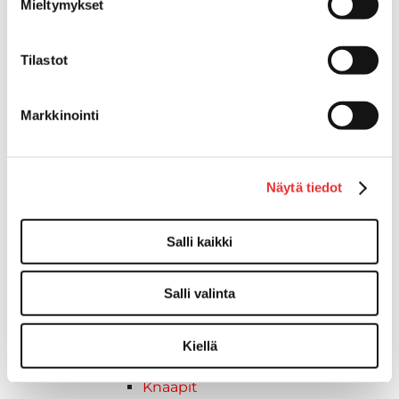
Mieltymykset
Reuna- ja ikkunalistat
Alumiinilistat
Kävelysillat ja Taavetit
Tilastot
Kiinnitysvarret
SUP-laudan telineet
Markkinointi
Kuljetusrampit
Askelmat
Kuljetusramppien tarvikkeet
Kädensija, metallia
Näytä tiedot
Taavetit
Venetuolit ja -tuolinjalat
Salli kaikki
Liukukoneistot
Tuolinjalat
Salli valinta
Tuolit
Venetuolit
Veneen kiinnitys
Kiellä
Pollarit
Knaapit