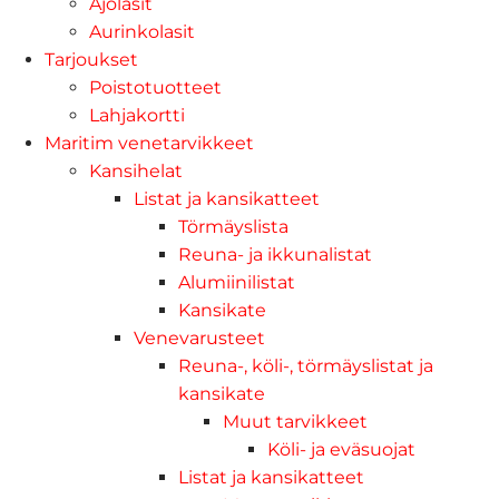
Ajolasit
Aurinkolasit
Tarjoukset
Poistotuotteet
Lahjakortti
Maritim venetarvikkeet
Kansihelat
Listat ja kansikatteet
Törmäyslista
Reuna- ja ikkunalistat
Alumiinilistat
Kansikate
Venevarusteet
Reuna-, köli-, törmäyslistat ja
kansikate
Muut tarvikkeet
Köli- ja eväsuojat
Listat ja kansikatteet