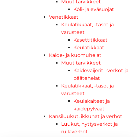
Muut tarvikkeet
Köli- ja eväsuojat
Venetikkaat
Keulatikkaat, -tasot ja
varusteet
Kasettitikkaat
Keulatikkaat
Kaide- ja kuomuhelat
Muut tarvikkeet
Kaidevaijerit, -verkot ja
päätehelat
Keulatikkaat, -tasot ja
varusteet
Keulakaiteet ja
kaidepylväät
Kansiluukut, ikkunat ja verhot
Luukut, hyttysverkot ja
rullaverhot