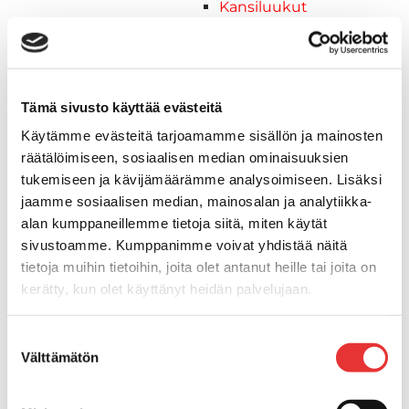
Kansiluukut
Hyttysverkot
Verhot
Venetikkaat
Uimatikkaat
Tämä sivusto käyttää evästeitä
Kasettitikkaat
Käytämme evästeitä tarjoamamme sisällön ja mainosten
Keulatikkaat
räätälöimiseen, sosiaalisen median ominaisuuksien
Köysitikkaat
tukemiseen ja kävijämäärämme analysoimiseen. Lisäksi
Kiinnikkeet ja tukijalat
jaamme sosiaalisen median, mainosalan ja analytiikka-
Kävelysillat
alan kumppaneillemme tietoja siitä, miten käytät
Muut kiinnityshelat
sivustoamme. Kumppanimme voivat yhdistää näitä
Koukkupidike
tietoja muihin tietoihin, joita olet antanut heille tai joita on
Pidike "clips", muovia
kerätty, kun olet käyttänyt heidän palvelujaan.
Lepuuttajan kiinnike
Tuulilasin kiinnike
Lisätietoja:
karilainen.fi/tietosuoja
Suostumuksen
Reuna-, köli-, törmäyslistat ja kansikate
Välttämätön
valinta
Törmäyslista
Kansikate