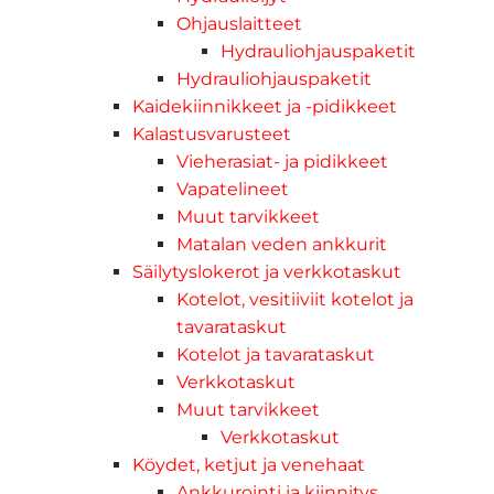
Ohjauslaitteet
Hydrauliohjauspaketit
Hydrauliohjauspaketit
Kaidekiinnikkeet ja -pidikkeet
Kalastusvarusteet
Vieherasiat- ja pidikkeet
Vapatelineet
Muut tarvikkeet
Matalan veden ankkurit
Säilytyslokerot ja verkkotaskut
Kotelot, vesitiiviit kotelot ja
tavarataskut
Kotelot ja tavarataskut
Verkkotaskut
Muut tarvikkeet
Verkkotaskut
Köydet, ketjut ja venehaat
Ankkurointi ja kiinnitys