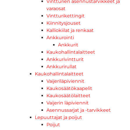
Vintturien asennustarvikkeet ja
varaosat
Vintturikettingit
Kiinnitysjouset
Kalliokiilat ja renkaat
Ankkurointi
Ankkurit
Kaukohallintalaitteet
Ankkurivintturit
Ankkurirullat
Kaukohallintalaitteet
Vaijeriläpiviennit
Kaukosäätökaapelit
Kaukosäätölaitteet
Vaijerin läpiviennit
Asennussarjat ja -tarvikkeet
Lepuuttajat ja poijut
Poijut