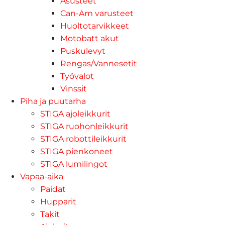
Asusteet
Can-Am varusteet
Huoltotarvikkeet
Motobatt akut
Puskulevyt
Rengas/Vannesetit
Työvalot
Vinssit
Piha ja puutarha
STIGA ajoleikkurit
STIGA ruohonleikkurit
STIGA robottileikkurit
STIGA pienkoneet
STIGA lumilingot
Vapaa-aika
Paidat
Hupparit
Takit