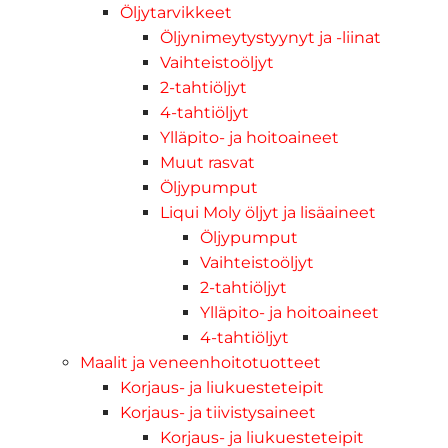
Öljytarvikkeet
Öljynimeytystyynyt ja -liinat
Vaihteistoöljyt
2-tahtiöljyt
4-tahtiöljyt
Ylläpito- ja hoitoaineet
Muut rasvat
Öljypumput
Liqui Moly öljyt ja lisäaineet
Öljypumput
Vaihteistoöljyt
2-tahtiöljyt
Ylläpito- ja hoitoaineet
4-tahtiöljyt
Maalit ja veneenhoitotuotteet
Korjaus- ja liukuesteteipit
Korjaus- ja tiivistysaineet
Korjaus- ja liukuesteteipit