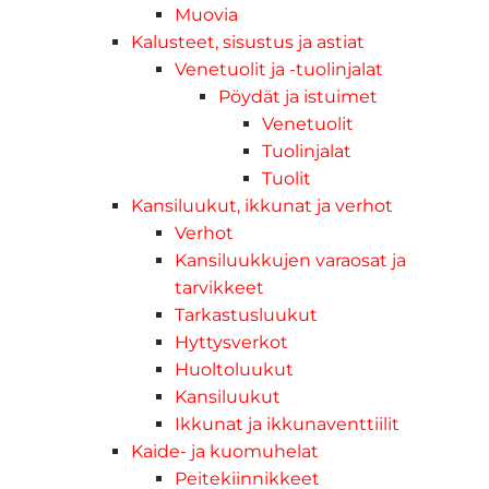
Muovia
Kalusteet, sisustus ja astiat
Venetuolit ja -tuolinjalat
Pöydät ja istuimet
Venetuolit
Tuolinjalat
Tuolit
Kansiluukut, ikkunat ja verhot
Verhot
Kansiluukkujen varaosat ja
tarvikkeet
Tarkastusluukut
Hyttysverkot
Huoltoluukut
Kansiluukut
Ikkunat ja ikkunaventtiilit
Kaide- ja kuomuhelat
Peitekiinnikkeet