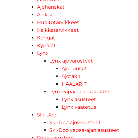
Ajohanskat
Ajolasit
Huoltotarvikkeet
Kelkkatarvikkeet
Kengät
Kypärät
Lynx
Lynx ajovarusteet
Ajohousut
Ajotakit
HAALARIT
Lynx vapaa-ajan asusteet
Lynx asusteet
Lynx vaatetus
Ski-Doo
Ski-Doo ajovarusteet
Ski-Doo vapaa-ajan asusteet
Suojavarusteet