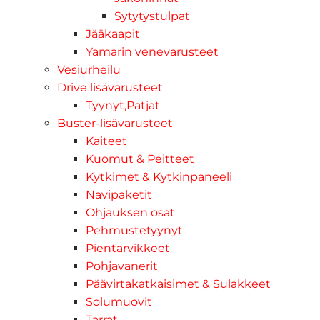
Sytytystulpat
Jääkaapit
Yamarin venevarusteet
Vesiurheilu
Drive lisävarusteet
Tyynyt,Patjat
Buster-lisävarusteet
Kaiteet
Kuomut & Peitteet
Kytkimet & Kytkinpaneeli
Navipaketit
Ohjauksen osat
Pehmustetyynyt
Pientarvikkeet
Pohjavanerit
Päävirtakatkaisimet & Sulakkeet
Solumuovit
Tarrat