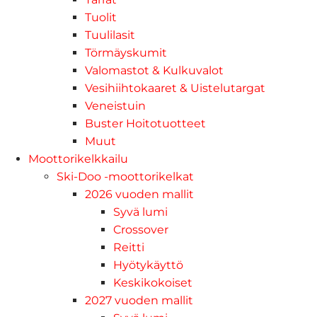
Tuolit
Tuulilasit
Törmäyskumit
Valomastot & Kulkuvalot
Vesihiihtokaaret & Uistelutargat
Veneistuin
Buster Hoitotuotteet
Muut
Moottorikelkkailu
Ski-Doo -moottorikelkat
2026 vuoden mallit
Syvä lumi
Crossover
Reitti
Hyötykäyttö
Keskikokoiset
2027 vuoden mallit