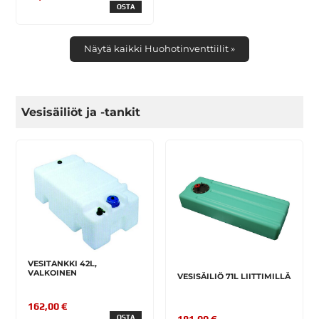
OSTA
Näytä kaikki Huohotinventtiilit »
Vesisäiliöt ja -tankit
VESITANKKI 42L,
VALKOINEN
VESISÄILIÖ 71L LIITTIMILLÄ
162,00 €
OSTA