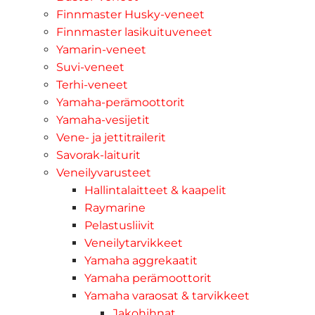
Finnmaster Husky-veneet
Finnmaster lasikuituveneet
Yamarin-veneet
Suvi-veneet
Terhi-veneet
Yamaha-perämoottorit
Yamaha-vesijetit
Vene- ja jettitrailerit
Savorak-laiturit
Veneilyvarusteet
Hallintalaitteet & kaapelit
Raymarine
Pelastusliivit
Veneilytarvikkeet
Yamaha aggrekaatit
Yamaha perämoottorit
Yamaha varaosat & tarvikkeet
Jakohihnat