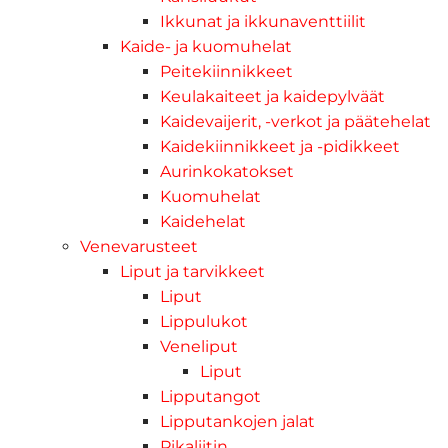
Ikkunat ja ikkunaventtiilit
Kaide- ja kuomuhelat
Peitekiinnikkeet
Keulakaiteet ja kaidepylväät
Kaidevaijerit, -verkot ja päätehelat
Kaidekiinnikkeet ja -pidikkeet
Aurinkokatokset
Kuomuhelat
Kaidehelat
Venevarusteet
Liput ja tarvikkeet
Liput
Lippulukot
Veneliput
Liput
Lipputangot
Lipputankojen jalat
Pikaliitin