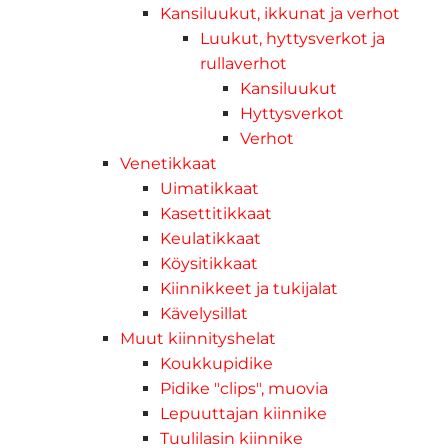
Kansiluukut, ikkunat ja verhot
Luukut, hyttysverkot ja
rullaverhot
Kansiluukut
Hyttysverkot
Verhot
Venetikkaat
Uimatikkaat
Kasettitikkaat
Keulatikkaat
Köysitikkaat
Kiinnikkeet ja tukijalat
Kävelysillat
Muut kiinnityshelat
Koukkupidike
Pidike "clips", muovia
Lepuuttajan kiinnike
Tuulilasin kiinnike