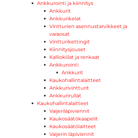
Ankkurointi ja kiinnitys
Ankkurit
Ankkurikelat
Vintturien asennustarvikkeet ja
varaosat
Vintturikettingit
Kiinnitysjouset
Kalliokiilat ja renkaat
Ankkurointi
Ankkurit
Kaukohallintalaitteet
Ankkurivintturit
Ankkurirullat
Kaukohallintalaitteet
Vaijeriläpiviennit
Kaukosäätökaapelit
Kaukosäätölaitteet
Vaijerin läpiviennit