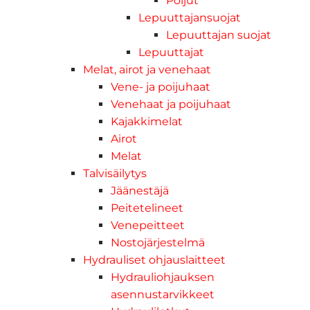
Poijut
Lepuuttajansuojat
Lepuuttajan suojat
Lepuuttajat
Melat, airot ja venehaat
Vene- ja poijuhaat
Venehaat ja poijuhaat
Kajakkimelat
Airot
Melat
Talvisäilytys
Jäänestäjä
Peitetelineet
Venepeitteet
Nostojärjestelmä
Hydrauliset ohjauslaitteet
Hydrauliohjauksen
asennustarvikkeet