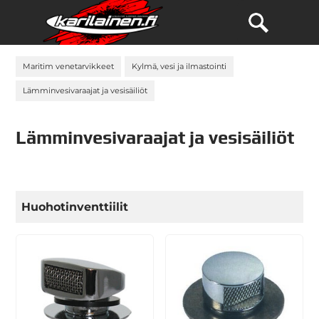
Maritim venetarvikkeet
Kylmä, vesi ja ilmastointi
Lämminvesivaraajat ja vesisäiliöt
Lämminvesivaraajat ja vesisäiliöt
Huohotinventtiilit