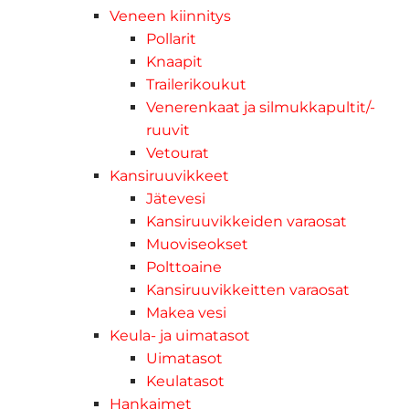
Veneen kiinnitys
Pollarit
Knaapit
Trailerikoukut
Venerenkaat ja silmukkapultit/-
ruuvit
Vetourat
Kansiruuvikkeet
Jätevesi
Kansiruuvikkeiden varaosat
Muoviseokset
Polttoaine
Kansiruuvikkeitten varaosat
Makea vesi
Keula- ja uimatasot
Uimatasot
Keulatasot
Hankaimet