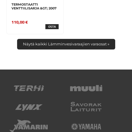
TERMOSTAATTI
VENTTIILISARJA &GT; 2007
110,00 €
OSTA
Näytä kaikki Lämminvesivaraajien varaosat »