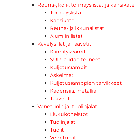
Reuna-, köli-, törmäyslistat ja kansikate
Törmäyslista
Kansikate
Reuna- ja ikkunalistat
Alumiinilistat
Kävelysillat ja Taavetit
Kiinnitysvarret
SUP-laudan telineet
Kuljetusrampit
Askelmat
Kuljetusramppien tarvikkeet
Kädensija, metallia
Taavetit
Venetuolit ja -tuolinjalat
Liukukoneistot
Tuolinjalat
Tuolit
Venetuolit