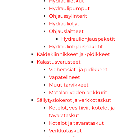
Hydrauliletkut
Hydraulipumput
Ohjaussylinterit
Hydrauliöljyt
Ohjauslaitteet
Hydrauliohjauspaketit
Hydrauliohjauspaketit
Kaidekiinnikkeet ja -pidikkeet
Kalastusvarusteet
Vieherasiat- ja pidikkeet
Vapatelineet
Muut tarvikkeet
Matalan veden ankkurit
Säilytyslokerot ja verkkotaskut
Kotelot, vesitiiviit kotelot ja
tavarataskut
Kotelot ja tavarataskut
Verkkotaskut