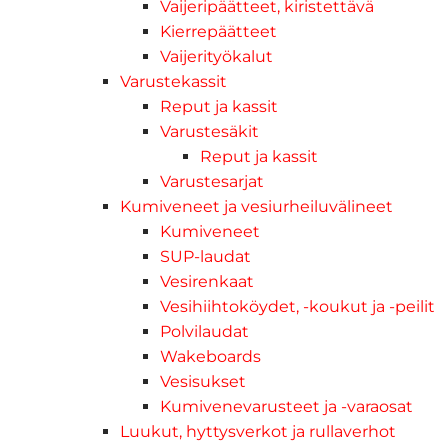
Vaijeripäätteet, kiristettävä
Kierrepäätteet
Vaijerityökalut
Varustekassit
Reput ja kassit
Varustesäkit
Reput ja kassit
Varustesarjat
Kumiveneet ja vesiurheiluvälineet
Kumiveneet
SUP-laudat
Vesirenkaat
Vesihiihtoköydet, -koukut ja -peilit
Polvilaudat
Wakeboards
Vesisukset
Kumivenevarusteet ja -varaosat
Luukut, hyttysverkot ja rullaverhot