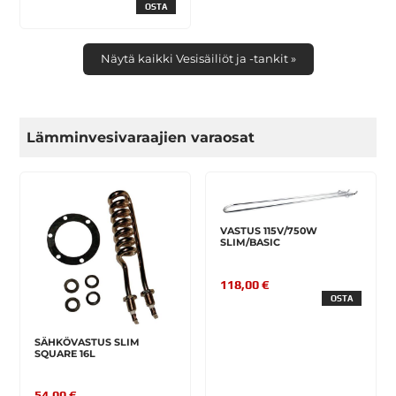
OSTA
Näytä kaikki Vesisäiliöt ja -tankit »
Lämminvesivaraajien varaosat
VASTUS 115V/750W
SLIM/BASIC
118,00 €
OSTA
SÄHKÖVASTUS SLIM
SQUARE 16L
54,00 €