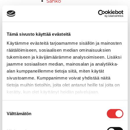
Sähkö
Nuoriso
Kelkkavarusteet & tarvikkeet
AJOASUT
Ajohanskat
Tämä sivusto käyttää evästeitä
Ajolasit
Käytämme evästeitä tarjoamamme sisällön ja mainosten
Huoltotarvikkeet
räätälöimiseen, sosiaalisen median ominaisuuksien
Kelkkatarvikkeet
tukemiseen ja kävijämäärämme analysoimiseen. Lisäksi
Kengät
jaamme sosiaalisen median, mainosalan ja analytiikka-
Kypärät
alan kumppaneillemme tietoja siitä, miten käytät
Lynx
sivustoamme. Kumppanimme voivat yhdistää näitä
Lynx ajovarusteet
tietoja muihin tietoihin, joita olet antanut heille tai joita on
Ajohousut
kerätty, kun olet käyttänyt heidän palvelujaan.
Ajotakit
HAALARIT
Lisätietoja:
karilainen.fi/tietosuoja
Suostumuksen
Lynx vapaa-ajan asusteet
Välttämätön
valinta
Lynx asusteet
Lynx vaatetus