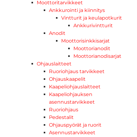
Moottoritarvikkeet
Ankkurointi ja kiinnitys
Vintturit ja keulapotkurit
Ankkurivintturit
Anodit
Moottorisinkkisarjat
Moottorianodit
Moottorianodisarjat
Ohjauslaitteet
Ruoriohjaus tarvikkeet
Ohjauskaapelit
Kaapeliohjauslaitteet
Kaapeliohjauksen
asennustarvikkeet
Ruoriohjaus
Pedestalit
Ohjauspyörät ja ruorit
Asennustarvikkeet