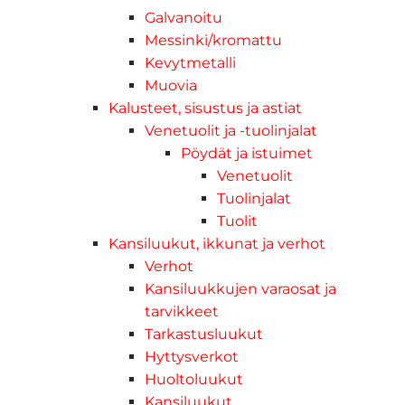
Galvanoitu
Messinki/kromattu
Kevytmetalli
Muovia
Kalusteet, sisustus ja astiat
Venetuolit ja -tuolinjalat
Pöydät ja istuimet
Venetuolit
Tuolinjalat
Tuolit
Kansiluukut, ikkunat ja verhot
Verhot
Kansiluukkujen varaosat ja
tarvikkeet
Tarkastusluukut
Hyttysverkot
Huoltoluukut
Kansiluukut