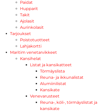
Paidat
Hupparit
Takit
Ajolasit
Aurinkolasit
Tarjoukset
Poistotuotteet
Lahjakortti
Maritim venetarvikkeet
Kansihelat
Listat ja kansikatteet
Törmäyslista
Reuna- ja ikkunalistat
Alumiinilistat
Kansikate
Venevarusteet
Reuna-, köli-, törmäyslistat ja
kansikate