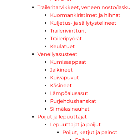
Traileritarvikkeet, veneen nosto/lasku
Kuormankiristimet ja hihnat
Kuljetus- ja säilytystelineet
Trailerivintturit
Traileripyörät
Keulatuet
Veneilyasusteet
Kumisaappaat
Jalkineet
Kuivapuvut
Käsineet
Lämpöalusasut
Purjehdushanskat
Silmälasinauhat
Poijut ja lepuuttajat
Lepuuttajat ja poijut
Poijut, ketjut ja painot