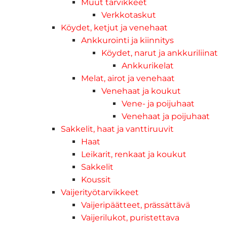
Muut tarvikkeet
Verkkotaskut
Köydet, ketjut ja venehaat
Ankkurointi ja kiinnitys
Köydet, narut ja ankkuriliinat
Ankkurikelat
Melat, airot ja venehaat
Venehaat ja koukut
Vene- ja poijuhaat
Venehaat ja poijuhaat
Sakkelit, haat ja vanttiruuvit
Haat
Leikarit, renkaat ja koukut
Sakkelit
Koussit
Vaijerityötarvikkeet
Vaijeripäätteet, prässättävä
Vaijerilukot, puristettava