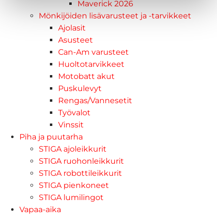
Maverick 2026
Mönkijöiden lisävarusteet ja -tarvikkeet
Ajolasit
Asusteet
Can-Am varusteet
Huoltotarvikkeet
Motobatt akut
Puskulevyt
Rengas/Vannesetit
Työvalot
Vinssit
Piha ja puutarha
STIGA ajoleikkurit
STIGA ruohonleikkurit
STIGA robottileikkurit
STIGA pienkoneet
STIGA lumilingot
Vapaa-aika