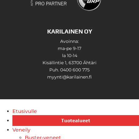
KARILAINEN OY
Avoinna:
ma-pe 9-17
la 10-14
Kisällintie 1, 63700 Ähtäri
Puh. 0400 600 775
myynti@karilainen.fi
Etusivulle
Tuotealueet
Veneily
Buster-veneet