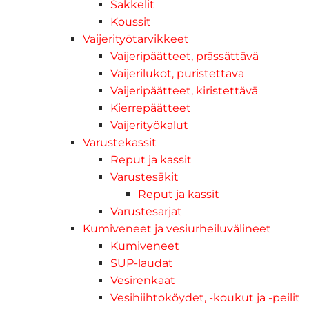
Sakkelit
Koussit
Vaijerityötarvikkeet
Vaijeripäätteet, prässättävä
Vaijerilukot, puristettava
Vaijeripäätteet, kiristettävä
Kierrepäätteet
Vaijerityökalut
Varustekassit
Reput ja kassit
Varustesäkit
Reput ja kassit
Varustesarjat
Kumiveneet ja vesiurheiluvälineet
Kumiveneet
SUP-laudat
Vesirenkaat
Vesihiihtoköydet, -koukut ja -peilit