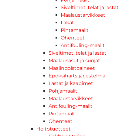
Siveltimet, telat ja lastat
Maalaustarvikkeet
Lakat
Pintamaalit
Ohenteet
Antifouling-maalit
Siveltimet, telat ja lastat
Maalausasut ja suojat
Maalinpoistoaineet
Epoksihartsijärjestelmä
Lastat ja kaapimet
Pohjamaalit
Maalaustarvikkeet
Antifouling-maalit
Pintamaalit
Ohenteet
Hoitotuotteet