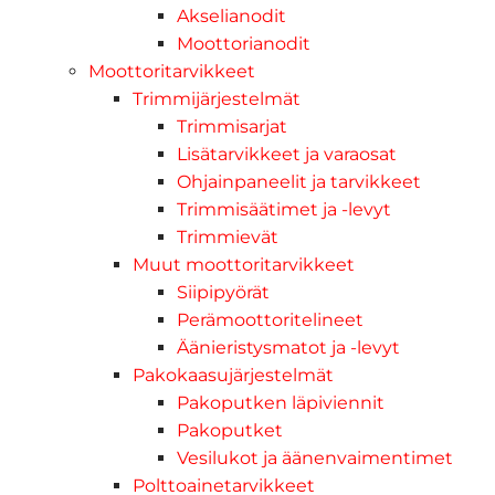
Akselianodit
Moottorianodit
Moottoritarvikkeet
Trimmijärjestelmät
Trimmisarjat
Lisätarvikkeet ja varaosat
Ohjainpaneelit ja tarvikkeet
Trimmisäätimet ja -levyt
Trimmievät
Muut moottoritarvikkeet
Siipipyörät
Perämoottoritelineet
Äänieristysmatot ja -levyt
Pakokaasujärjestelmät
Pakoputken läpiviennit
Pakoputket
Vesilukot ja äänenvaimentimet
Polttoainetarvikkeet