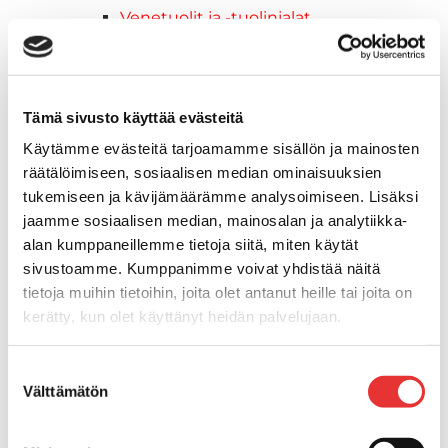
Venetuolit ja -tuolinjalat
Liukukoneistot
Tuolinjalat
Tuolit
Venetuolit
Tämä sivusto käyttää evästeitä
Veneen kiinnitys
Käytämme evästeitä tarjoamamme sisällön ja mainosten
Pollarit
räätälöimiseen, sosiaalisen median ominaisuuksien
Knaapit
tukemiseen ja kävijämäärämme analysoimiseen. Lisäksi
Trailerikoukut
jaamme sosiaalisen median, mainosalan ja analytiikka-
Venerenkaat ja silmukkapultit/-
alan kumppaneillemme tietoja siitä, miten käytät
ruuvit
sivustoamme. Kumppanimme voivat yhdistää näitä
Vetourat
tietoja muihin tietoihin, joita olet antanut heille tai joita on
kerätty, kun olet käyttänyt heidän palvelujaan.
Kansiruuvikkeet
Jätevesi
Lisätietoja:
karilainen.fi/tietosuoja
Kansiruuvikkeiden varaosat
Suostumuksen
Välttämätön
Muoviseokset
valinta
Polttoaine
Kansiruuvikkeitten varaosat