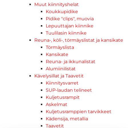
Muut kiinnityshelat
Koukkupidike
Pidike "clips", muovia
Lepuuttajan kiinnike
Tuulilasin kiinnike
Reuna-, köli-, törmäyslistat ja kansikate
Törmäyslista
Kansikate
Reuna- ja ikkunalistat
Alumiinilistat
Kävelysillat ja Taavetit
Kiinnitysvarret
SUP-laudan telineet
Kuljetusrampit
Askelmat
Kuljetusramppien tarvikkeet
Kädensija, metallia
Taavetit