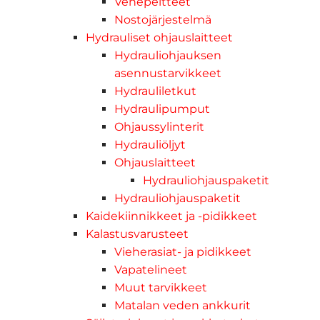
Venepeitteet
Nostojärjestelmä
Hydrauliset ohjauslaitteet
Hydrauliohjauksen
asennustarvikkeet
Hydrauliletkut
Hydraulipumput
Ohjaussylinterit
Hydrauliöljyt
Ohjauslaitteet
Hydrauliohjauspaketit
Hydrauliohjauspaketit
Kaidekiinnikkeet ja -pidikkeet
Kalastusvarusteet
Vieherasiat- ja pidikkeet
Vapatelineet
Muut tarvikkeet
Matalan veden ankkurit