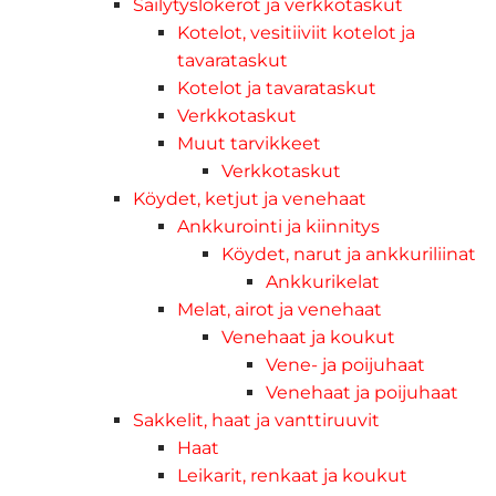
Säilytyslokerot ja verkkotaskut
Kotelot, vesitiiviit kotelot ja
tavarataskut
Kotelot ja tavarataskut
Verkkotaskut
Muut tarvikkeet
Verkkotaskut
Köydet, ketjut ja venehaat
Ankkurointi ja kiinnitys
Köydet, narut ja ankkuriliinat
Ankkurikelat
Melat, airot ja venehaat
Venehaat ja koukut
Vene- ja poijuhaat
Venehaat ja poijuhaat
Sakkelit, haat ja vanttiruuvit
Haat
Leikarit, renkaat ja koukut