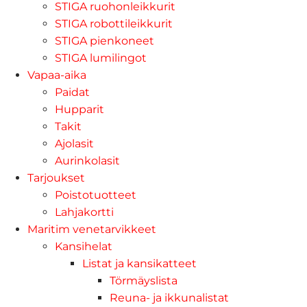
STIGA ruohonleikkurit
STIGA robottileikkurit
STIGA pienkoneet
STIGA lumilingot
Vapaa-aika
Paidat
Hupparit
Takit
Ajolasit
Aurinkolasit
Tarjoukset
Poistotuotteet
Lahjakortti
Maritim venetarvikkeet
Kansihelat
Listat ja kansikatteet
Törmäyslista
Reuna- ja ikkunalistat