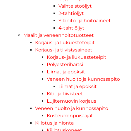
Vaihteistoöljyt
2-tahtiöljyt
Ylläpito- ja hoitoaineet
4-tahtiöljyt
Maalit ja veneenhoitotuotteet
Korjaus- ja liukuesteteipit
Korjaus- ja tiivistysaineet
Korjaus- ja liukuesteteipit
Polyesterihartsi
Liimat ja epoksit
Veneen huolto ja kunnossapito
Liimat ja epoksit
Kitit ja tiivisteet
Lujitemuovin korjaus
Veneen huolto ja kunnossapito
Kosteudenpoistajat
Killotus ja hionta
Kiillotuskoneet