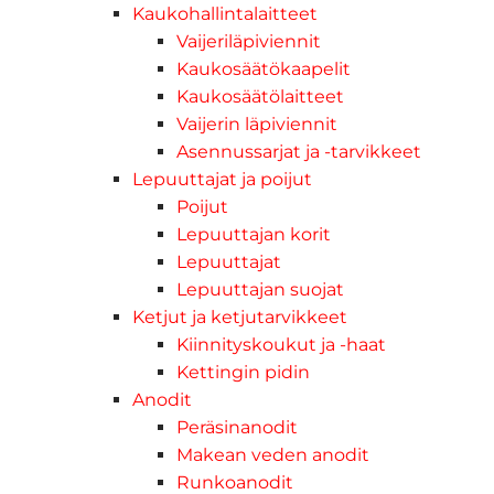
Kaukohallintalaitteet
Vaijeriläpiviennit
Kaukosäätökaapelit
Kaukosäätölaitteet
Vaijerin läpiviennit
Asennussarjat ja -tarvikkeet
Lepuuttajat ja poijut
Poijut
Lepuuttajan korit
Lepuuttajat
Lepuuttajan suojat
Ketjut ja ketjutarvikkeet
Kiinnityskoukut ja -haat
Kettingin pidin
Anodit
Peräsinanodit
Makean veden anodit
Runkoanodit