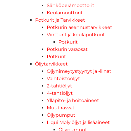
Sähköperämoottorit
Keulamoottorit
Potkurit ja Tarvikkeet
Potkurin asennustarvikkeet
Vintturit ja keulapotkurit
Potkurit
Potkurin varaosat
Potkurit
Öljytarvikkeet
Öljynimeytystyynyt ja -liinat
Vaihteistoöljyt
2-tahtiöljyt
4-tahtiöljyt
Ylläpito- ja hoitoaineet
Muut rasvat
Öljypumput
Liqui Moly öljyt ja lisäaineet
Öljypumput