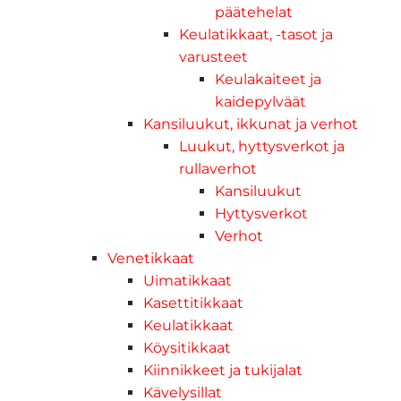
päätehelat
Keulatikkaat, -tasot ja
varusteet
Keulakaiteet ja
kaidepylväät
Kansiluukut, ikkunat ja verhot
Luukut, hyttysverkot ja
rullaverhot
Kansiluukut
Hyttysverkot
Verhot
Venetikkaat
Uimatikkaat
Kasettitikkaat
Keulatikkaat
Köysitikkaat
Kiinnikkeet ja tukijalat
Kävelysillat