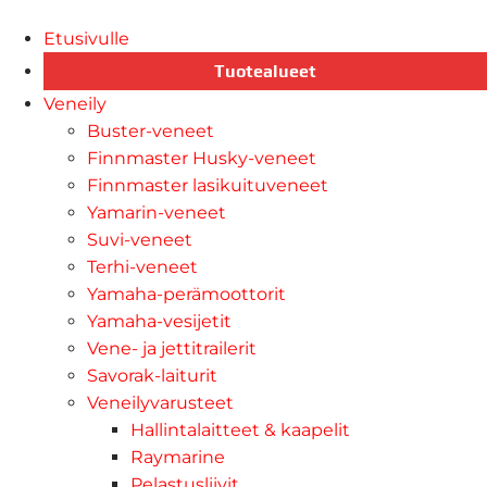
Etusivulle
Tuotealueet
Veneily
Buster-veneet
Finnmaster Husky-veneet
Finnmaster lasikuituveneet
Yamarin-veneet
Suvi-veneet
Terhi-veneet
Yamaha-perämoottorit
Yamaha-vesijetit
Vene- ja jettitrailerit
Savorak-laiturit
Veneilyvarusteet
Hallintalaitteet & kaapelit
Raymarine
Pelastusliivit