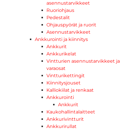
asennustarvikkeet
Ruoriohjaus
Pedestalit
Ohjauspyörät ja ruorit
Asennustarvikkeet
Ankkurointi ja kiinnitys
Ankkurit
Ankkurikelat
Vintturien asennustarvikkeet ja
varaosat
Vintturikettingit
Kiinnitysjouset
Kalliokiilat ja renkaat
Ankkurointi
Ankkurit
Kaukohallintalaitteet
Ankkurivintturit
Ankkurirullat