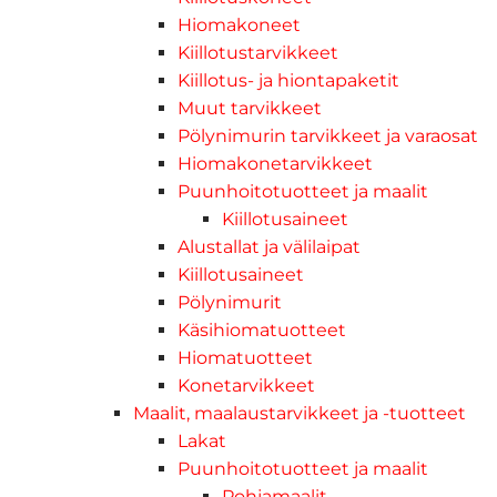
Hiomakoneet
Kiillotustarvikkeet
Kiillotus- ja hiontapaketit
Muut tarvikkeet
Pölynimurin tarvikkeet ja varaosat
Hiomakonetarvikkeet
Puunhoitotuotteet ja maalit
Kiillotusaineet
Alustallat ja välilaipat
Kiillotusaineet
Pölynimurit
Käsihiomatuotteet
Hiomatuotteet
Konetarvikkeet
Maalit, maalaustarvikkeet ja -tuotteet
Lakat
Puunhoitotuotteet ja maalit
Pohjamaalit