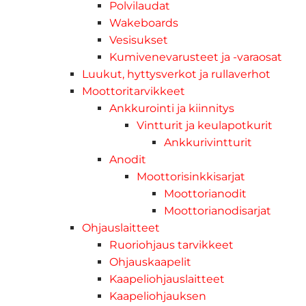
Polvilaudat
Wakeboards
Vesisukset
Kumivenevarusteet ja -varaosat
Luukut, hyttysverkot ja rullaverhot
Moottoritarvikkeet
Ankkurointi ja kiinnitys
Vintturit ja keulapotkurit
Ankkurivintturit
Anodit
Moottorisinkkisarjat
Moottorianodit
Moottorianodisarjat
Ohjauslaitteet
Ruoriohjaus tarvikkeet
Ohjauskaapelit
Kaapeliohjauslaitteet
Kaapeliohjauksen