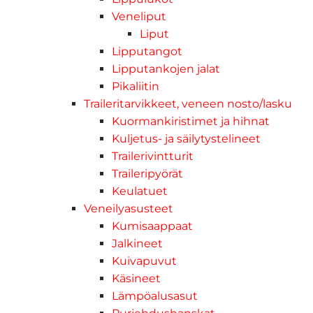
Veneliput
Liput
Lipputangot
Lipputankojen jalat
Pikaliitin
Traileritarvikkeet, veneen nosto/lasku
Kuormankiristimet ja hihnat
Kuljetus- ja säilytystelineet
Trailerivintturit
Traileripyörät
Keulatuet
Veneilyasusteet
Kumisaappaat
Jalkineet
Kuivapuvut
Käsineet
Lämpöalusasut