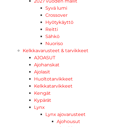
2027 vuoden mallit
Syvä lumi
Crossover
Hyötykäyttö
Reitti
Sähkö
Nuoriso
Kelkkavarusteet & tarvikkeet
AJOASUT
Ajohanskat
Ajolasit
Huoltotarvikkeet
Kelkkatarvikkeet
Kengät
Kypärät
Lynx
Lynx ajovarusteet
Ajohousut