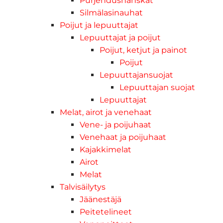
Purjehdushanskat
Silmälasinauhat
Poijut ja lepuuttajat
Lepuuttajat ja poijut
Poijut, ketjut ja painot
Poijut
Lepuuttajansuojat
Lepuuttajan suojat
Lepuuttajat
Melat, airot ja venehaat
Vene- ja poijuhaat
Venehaat ja poijuhaat
Kajakkimelat
Airot
Melat
Talvisäilytys
Jäänestäjä
Peitetelineet