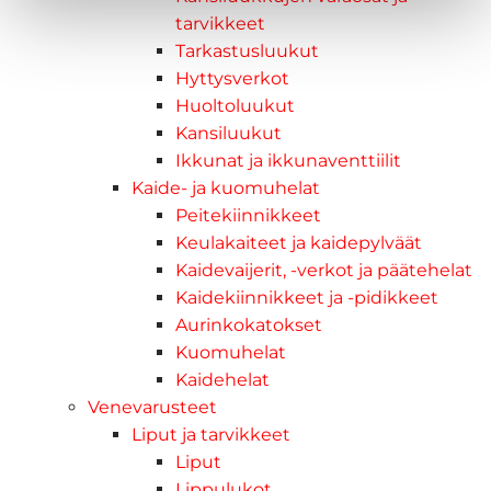
tarvikkeet
Tarkastusluukut
Hyttysverkot
Huoltoluukut
Kansiluukut
Ikkunat ja ikkunaventtiilit
Kaide- ja kuomuhelat
Peitekiinnikkeet
Keulakaiteet ja kaidepylväät
Kaidevaijerit, -verkot ja päätehelat
Kaidekiinnikkeet ja -pidikkeet
Aurinkokatokset
Kuomuhelat
Kaidehelat
Venevarusteet
Liput ja tarvikkeet
Liput
Lippulukot