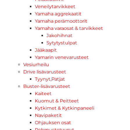
Veneilytarvikkeet
Yamaha aggrekaatit
Yamaha perämoottorit
Yamaha varaosat & tarvikkeet
Jakohihnat
Sytytystulpat
Jääkaapit
Yamarin venevarusteet
Vesiurheilu
Drive lisävarusteet
Tyynyt,Patjat
Buster-lisävarusteet
Kaiteet
Kuomut & Peitteet
Kytkimet & Kytkinpaneeli
Navipaketit
Ohjauksen osat
Pehmustetyynyt