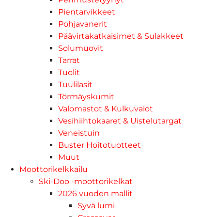
Pientarvikkeet
Pohjavanerit
Päävirtakatkaisimet & Sulakkeet
Solumuovit
Tarrat
Tuolit
Tuulilasit
Törmäyskumit
Valomastot & Kulkuvalot
Vesihiihtokaaret & Uistelutargat
Veneistuin
Buster Hoitotuotteet
Muut
Moottorikelkkailu
Ski-Doo -moottorikelkat
2026 vuoden mallit
Syvä lumi