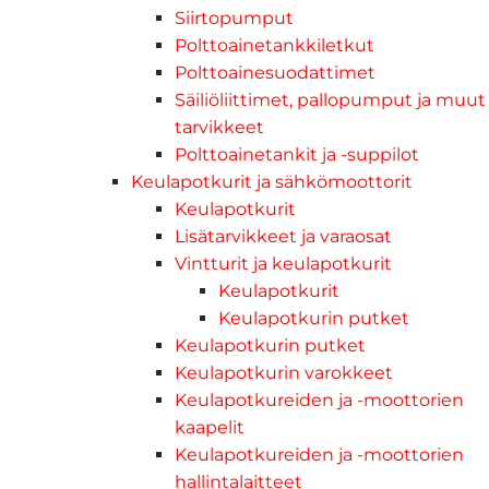
Siirtopumput
Polttoainetankkiletkut
Polttoainesuodattimet
Säiliöliittimet, pallopumput ja muut
tarvikkeet
Polttoainetankit ja -suppilot
Keulapotkurit ja sähkömoottorit
Keulapotkurit
Lisätarvikkeet ja varaosat
Vintturit ja keulapotkurit
Keulapotkurit
Keulapotkurin putket
Keulapotkurin putket
Keulapotkurin varokkeet
Keulapotkureiden ja -moottorien
kaapelit
Keulapotkureiden ja -moottorien
hallintalaitteet