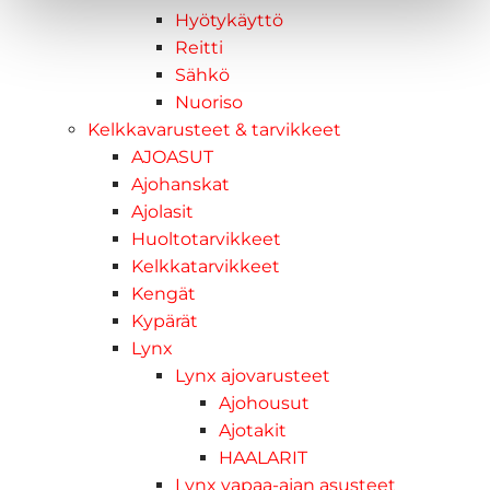
Hyötykäyttö
Reitti
Sähkö
Nuoriso
Kelkkavarusteet & tarvikkeet
AJOASUT
Ajohanskat
Ajolasit
Huoltotarvikkeet
Kelkkatarvikkeet
Kengät
Kypärät
Lynx
Lynx ajovarusteet
Ajohousut
Ajotakit
HAALARIT
Lynx vapaa-ajan asusteet