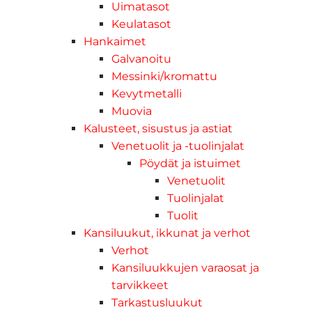
Uimatasot
Keulatasot
Hankaimet
Galvanoitu
Messinki/kromattu
Kevytmetalli
Muovia
Kalusteet, sisustus ja astiat
Venetuolit ja -tuolinjalat
Pöydät ja istuimet
Venetuolit
Tuolinjalat
Tuolit
Kansiluukut, ikkunat ja verhot
Verhot
Kansiluukkujen varaosat ja
tarvikkeet
Tarkastusluukut