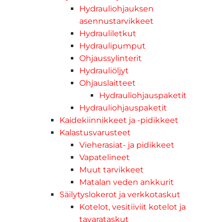
Hydrauliohjauksen
asennustarvikkeet
Hydrauliletkut
Hydraulipumput
Ohjaussylinterit
Hydrauliöljyt
Ohjauslaitteet
Hydrauliohjauspaketit
Hydrauliohjauspaketit
Kaidekiinnikkeet ja -pidikkeet
Kalastusvarusteet
Vieherasiat- ja pidikkeet
Vapatelineet
Muut tarvikkeet
Matalan veden ankkurit
Säilytyslokerot ja verkkotaskut
Kotelot, vesitiiviit kotelot ja
tavarataskut