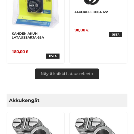
JAKORELE 200A 12V
98,00 €
KAHDEN AKUN
OSTA
LATAUSSARJA 65A
180,00 €
OSTA
Näytä kaikki Latausreleet »
Akkukengät