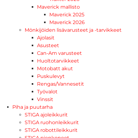
Maverick mallisto
Maverick 2025
Maverick 2026
Mönkijöiden lisävarusteet ja -tarvikkeet
Ajolasit
Asusteet
Can-Am varusteet
Huoltotarvikkeet
Motobatt akut
Puskulevyt
Rengas/Vannesetit
Työvalot
Vinssit
Piha ja puutarha
STIGA ajoleikkurit
STIGA ruohonleikkurit
STIGA robottileikkurit
STIGA pienkoneet