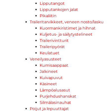
Lipputangot
Lipputankojen jalat
Pikaliitin
Traileritarvikkeet, veneen nosto/lasku
Kuormankiristimet ja hihnat
Kuljetus- ja säilytystelineet
Trailerivintturit
Traileripyörät
Keulatuet
Veneilyasusteet
Kumisaappaat
Jalkineet
Kuivapuvut
Käsineet
Lämpöalusasut
Purjehdushanskat
Silmälasinauhat
Poijut ja lepuuttajat