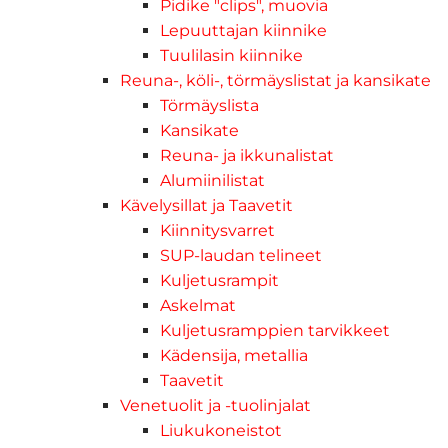
Pidike "clips", muovia
Lepuuttajan kiinnike
Tuulilasin kiinnike
Reuna-, köli-, törmäyslistat ja kansikate
Törmäyslista
Kansikate
Reuna- ja ikkunalistat
Alumiinilistat
Kävelysillat ja Taavetit
Kiinnitysvarret
SUP-laudan telineet
Kuljetusrampit
Askelmat
Kuljetusramppien tarvikkeet
Kädensija, metallia
Taavetit
Venetuolit ja -tuolinjalat
Liukukoneistot