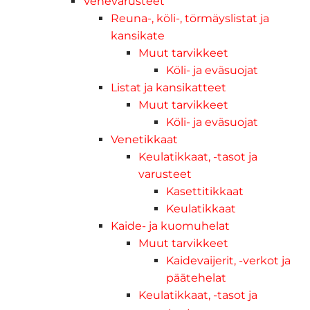
Venevarusteet
Reuna-, köli-, törmäyslistat ja
kansikate
Muut tarvikkeet
Köli- ja eväsuojat
Listat ja kansikatteet
Muut tarvikkeet
Köli- ja eväsuojat
Venetikkaat
Keulatikkaat, -tasot ja
varusteet
Kasettitikkaat
Keulatikkaat
Kaide- ja kuomuhelat
Muut tarvikkeet
Kaidevaijerit, -verkot ja
päätehelat
Keulatikkaat, -tasot ja