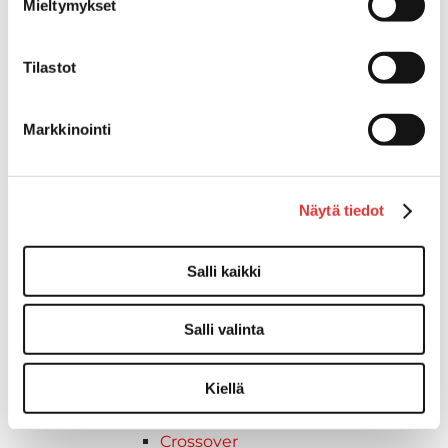
Mieltymykset
Keskikokoiset
2027 vuoden mallit
Syvä lumi
Tilastot
Crossover
Reitti
Markkinointi
Hyötykäyttö
Keskikokoiset
Nuoriso
Näytä tiedot
Lynx-moottorikelkat
2026 vuoden mallit
Syvä lumi
Salli kaikki
Crossover
Hyötykäyttö
Salli valinta
Reitti
ADVENTURE ELECTRIC
Kiellä
2027 vuoden mallit
Syvä lumi
Crossover