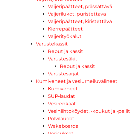
Vaijeripäätteet, prässättävä
Vaijerilukot, puristettava
Vaijeripäätteet, kiristettävä
Kierrepäätteet
Vaijerityökalut
Varustekassit
Reput ja kassit
Varustesäkit
Reput ja kassit
Varustesarjat
Kumiveneet ja vesiurheiluvälineet
Kumiveneet
SUP-laudat
Vesirenkaat
Vesihiihtoköydet, -koukut ja -peilit
Polvilaudat
Wakeboards
Vesisukset