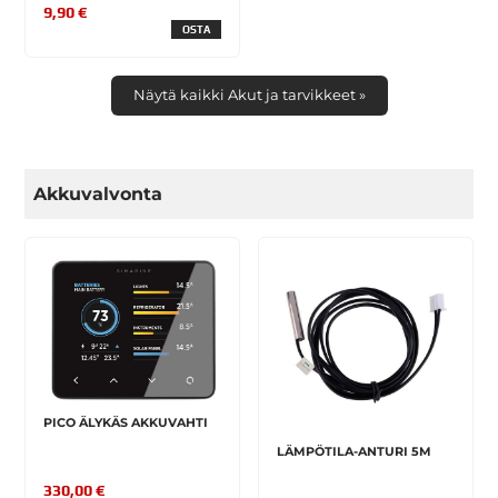
9,90 €
OSTA
Näytä kaikki Akut ja tarvikkeet »
Akkuvalvonta
PICO ÄLYKÄS AKKUVAHTI
LÄMPÖTILA-ANTURI 5M
330,00 €