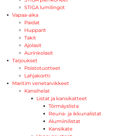
STIGA lumilingot
Vapaa-aika
Paidat
Hupparit
Takit
Ajolasit
Aurinkolasit
Tarjoukset
Poistotuotteet
Lahjakortti
Maritim venetarvikkeet
Kansihelat
Listat ja kansikatteet
Törmäyslista
Reuna- ja ikkunalistat
Alumiinilistat
Kansikate