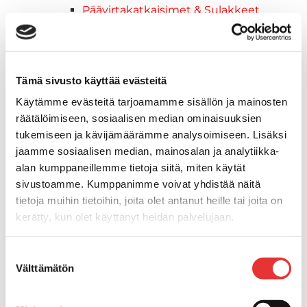
Päävirtakatkaisimet & Sulakkeet
Solumuovit
Tarrat
Tuolit
Tuulilasit
Tämä sivusto käyttää evästeitä
Törmäyskumit
Käytämme evästeitä tarjoamamme sisällön ja mainosten
Valomastot & Kulkuvalot
räätälöimiseen, sosiaalisen median ominaisuuksien
Vesihiihtokaaret & Uistelutargat
tukemiseen ja kävijämäärämme analysoimiseen. Lisäksi
Veneistuin
jaamme sosiaalisen median, mainosalan ja analytiikka-
Buster Hoitotuotteet
alan kumppaneillemme tietoja siitä, miten käytät
Muut
sivustoamme. Kumppanimme voivat yhdistää näitä
Moottorikelkkailu
tietoja muihin tietoihin, joita olet antanut heille tai joita on
Ski-Doo -moottorikelkat
kerätty, kun olet käyttänyt heidän palvelujaan.
2026 vuoden mallit
Syvä lumi
Lisätietoja:
karilainen.fi/tietosuoja
Suostumuksen
Crossover
Välttämätön
valinta
Reitti
Hyötykäyttö