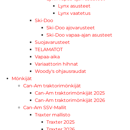
Lynx asusteet
Lynx vaatetus
Ski-Doo
Ski-Doo ajovarusteet
Ski-Doo vapaa-ajan asusteet
Suojavarusteet
TELAMATOT
Vapaa-aika
Variaattorin hihnat
Woody's ohjausraudat
Mönkijät
Can-Am traktorimönkijät
Can-Am traktorimönkijät 2025
Can-Am traktorimönkijät 2026
Can-Am SSV-Mallit
Traxter mallisto
Traxter 2025
Traxter 2026