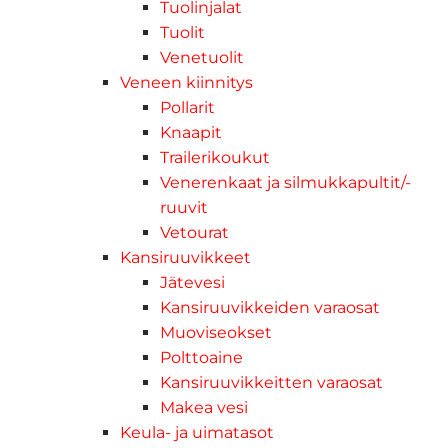
Tuolinjalat
Tuolit
Venetuolit
Veneen kiinnitys
Pollarit
Knaapit
Trailerikoukut
Venerenkaat ja silmukkapultit/-
ruuvit
Vetourat
Kansiruuvikkeet
Jätevesi
Kansiruuvikkeiden varaosat
Muoviseokset
Polttoaine
Kansiruuvikkeitten varaosat
Makea vesi
Keula- ja uimatasot