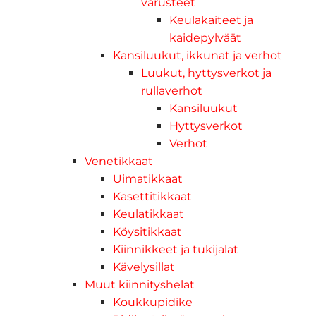
varusteet
Keulakaiteet ja
kaidepylväät
Kansiluukut, ikkunat ja verhot
Luukut, hyttysverkot ja
rullaverhot
Kansiluukut
Hyttysverkot
Verhot
Venetikkaat
Uimatikkaat
Kasettitikkaat
Keulatikkaat
Köysitikkaat
Kiinnikkeet ja tukijalat
Kävelysillat
Muut kiinnityshelat
Koukkupidike