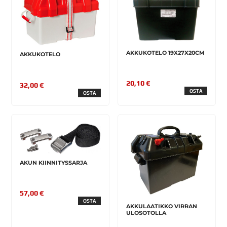
AKKUKOTELO 19X27X20CM
AKKUKOTELO
20,10 €
32,00 €
OSTA
OSTA
AKUN KIINNITYSSARJA
57,00 €
OSTA
AKKULAATIKKO VIRRAN
ULOSOTOLLA