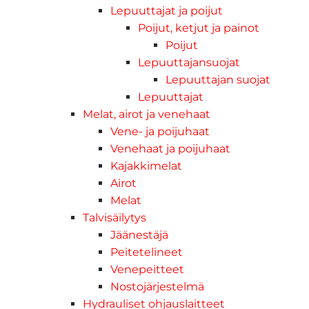
Lepuuttajat ja poijut
Poijut, ketjut ja painot
Poijut
Lepuuttajansuojat
Lepuuttajan suojat
Lepuuttajat
Melat, airot ja venehaat
Vene- ja poijuhaat
Venehaat ja poijuhaat
Kajakkimelat
Airot
Melat
Talvisäilytys
Jäänestäjä
Peitetelineet
Venepeitteet
Nostojärjestelmä
Hydrauliset ohjauslaitteet