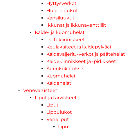
Hyttysverkot
Huoltoluukut
Kansiluukut
Ikkunat ja ikkunaventtiilit
Kaide- ja kuomuhelat
Peitekiinnikkeet
Keulakaiteet ja kaidepylväät
Kaidevaijerit, -verkot ja päätehelat
Kaidekiinnikkeet ja -pidikkeet
Aurinkokatokset
Kuomuhelat
Kaidehelat
Venevarusteet
Liput ja tarvikkeet
Liput
Lippulukot
Veneliput
Liput