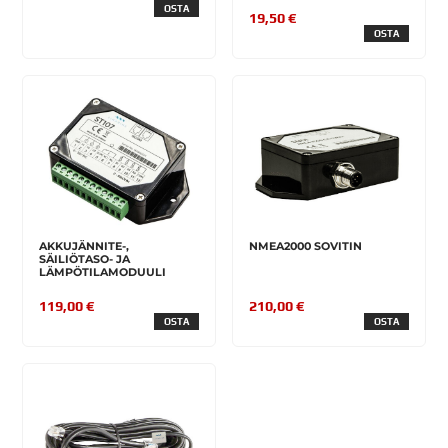
OSTA
19,50 €
OSTA
AKKUJÄNNITE-,
NMEA2000 SOVITIN
SÄILIÖTASO- JA
LÄMPÖTILAMODUULI
119,00 €
210,00 €
OSTA
OSTA