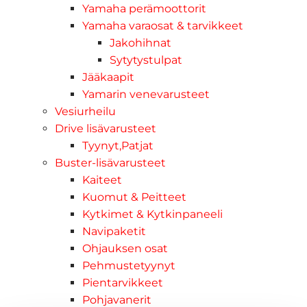
Yamaha perämoottorit
Yamaha varaosat & tarvikkeet
Jakohihnat
Sytytystulpat
Jääkaapit
Yamarin venevarusteet
Vesiurheilu
Drive lisävarusteet
Tyynyt,Patjat
Buster-lisävarusteet
Kaiteet
Kuomut & Peitteet
Kytkimet & Kytkinpaneeli
Navipaketit
Ohjauksen osat
Pehmustetyynyt
Pientarvikkeet
Pohjavanerit