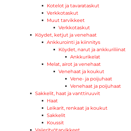
Kotelot ja tavarataskut
Verkkotaskut
Muut tarvikkeet
Verkkotaskut
Köydet, ketjut ja venehaat
Ankkurointi ja kiinnitys
Köydet, narut ja ankkuriliinat
Ankkurikelat
Melat, airot ja venehaat
Venehaat ja koukut
Vene- ja poijuhaat
Venehaat ja poijuhaat
Sakkelit, haat ja vanttiruuvit
Haat
Leikarit, renkaat ja koukut
Sakkelit
Koussit
Vaijerityötarvikkeet