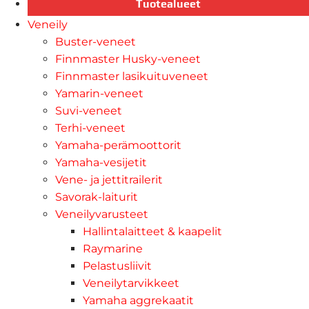
Tuotealueet
Veneily
Buster-veneet
Finnmaster Husky-veneet
Finnmaster lasikuituveneet
Yamarin-veneet
Suvi-veneet
Terhi-veneet
Yamaha-perämoottorit
Yamaha-vesijetit
Vene- ja jettitrailerit
Savorak-laiturit
Veneilyvarusteet
Hallintalaitteet & kaapelit
Raymarine
Pelastusliivit
Veneilytarvikkeet
Yamaha aggrekaatit