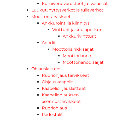
Kumivenevarusteet ja -varaosat
Luukut, hyttysverkot ja rullaverhot
Moottoritarvikkeet
Ankkurointi ja kiinnitys
Vintturit ja keulapotkurit
Ankkurivintturit
Anodit
Moottorisinkkisarjat
Moottorianodit
Moottorianodisarjat
Ohjauslaitteet
Ruoriohjaus tarvikkeet
Ohjauskaapelit
Kaapeliohjauslaitteet
Kaapeliohjauksen
asennustarvikkeet
Ruoriohjaus
Pedestalit