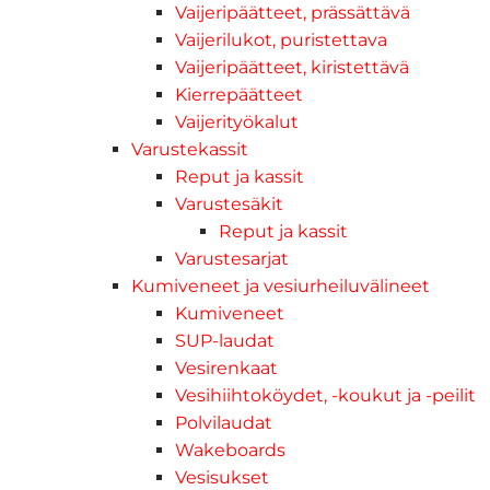
Vaijeripäätteet, prässättävä
Vaijerilukot, puristettava
Vaijeripäätteet, kiristettävä
Kierrepäätteet
Vaijerityökalut
Varustekassit
Reput ja kassit
Varustesäkit
Reput ja kassit
Varustesarjat
Kumiveneet ja vesiurheiluvälineet
Kumiveneet
SUP-laudat
Vesirenkaat
Vesihiihtoköydet, -koukut ja -peilit
Polvilaudat
Wakeboards
Vesisukset