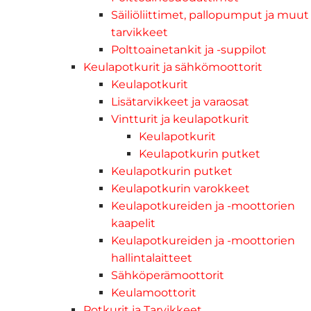
Säiliöliittimet, pallopumput ja muut
tarvikkeet
Polttoainetankit ja -suppilot
Keulapotkurit ja sähkömoottorit
Keulapotkurit
Lisätarvikkeet ja varaosat
Vintturit ja keulapotkurit
Keulapotkurit
Keulapotkurin putket
Keulapotkurin putket
Keulapotkurin varokkeet
Keulapotkureiden ja -moottorien
kaapelit
Keulapotkureiden ja -moottorien
hallintalaitteet
Sähköperämoottorit
Keulamoottorit
Potkurit ja Tarvikkeet