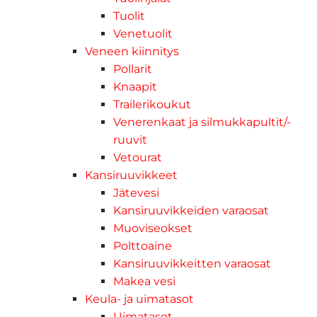
Tuolit
Venetuolit
Veneen kiinnitys
Pollarit
Knaapit
Trailerikoukut
Venerenkaat ja silmukkapultit/-
ruuvit
Vetourat
Kansiruuvikkeet
Jätevesi
Kansiruuvikkeiden varaosat
Muoviseokset
Polttoaine
Kansiruuvikkeitten varaosat
Makea vesi
Keula- ja uimatasot
Uimatasot