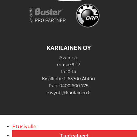
KARILAINEN OY
Avoinna:
ma-pe 9-17
la 10-14
Kisällintie 1, 63700 Ähtäri
Puh. 0400 600 775
myynti@karilainen.fi
Etusivulle
Tuotealueet