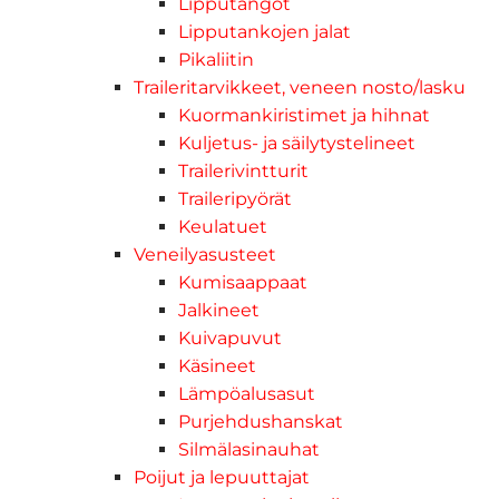
Lipputangot
Lipputankojen jalat
Pikaliitin
Traileritarvikkeet, veneen nosto/lasku
Kuormankiristimet ja hihnat
Kuljetus- ja säilytystelineet
Trailerivintturit
Traileripyörät
Keulatuet
Veneilyasusteet
Kumisaappaat
Jalkineet
Kuivapuvut
Käsineet
Lämpöalusasut
Purjehdushanskat
Silmälasinauhat
Poijut ja lepuuttajat