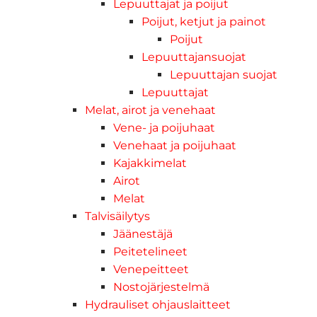
Lepuuttajat ja poijut
Poijut, ketjut ja painot
Poijut
Lepuuttajansuojat
Lepuuttajan suojat
Lepuuttajat
Melat, airot ja venehaat
Vene- ja poijuhaat
Venehaat ja poijuhaat
Kajakkimelat
Airot
Melat
Talvisäilytys
Jäänestäjä
Peitetelineet
Venepeitteet
Nostojärjestelmä
Hydrauliset ohjauslaitteet