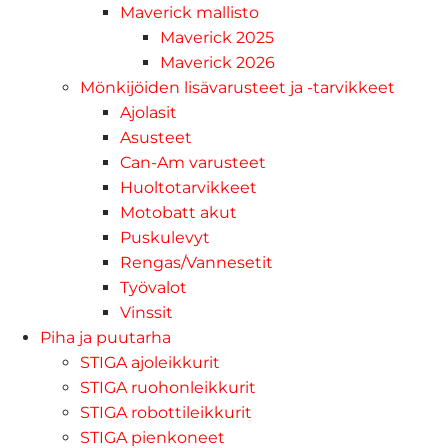
Maverick mallisto
Maverick 2025
Maverick 2026
Mönkijöiden lisävarusteet ja -tarvikkeet
Ajolasit
Asusteet
Can-Am varusteet
Huoltotarvikkeet
Motobatt akut
Puskulevyt
Rengas/Vannesetit
Työvalot
Vinssit
Piha ja puutarha
STIGA ajoleikkurit
STIGA ruohonleikkurit
STIGA robottileikkurit
STIGA pienkoneet