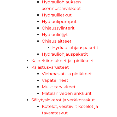
Hydrauliohjauksen
asennustarvikkeet
Hydrauliletkut
Hydraulipumput
Ohjaussylinterit
Hydrauliöljyt
Ohjauslaitteet
Hydrauliohjauspaketit
Hydrauliohjauspaketit
Kaidekiinnikkeet ja -pidikkeet
Kalastusvarusteet
Vieherasiat- ja pidikkeet
Vapatelineet
Muut tarvikkeet
Matalan veden ankkurit
Säilytyslokerot ja verkkotaskut
Kotelot, vesitiiviit kotelot ja
tavarataskut