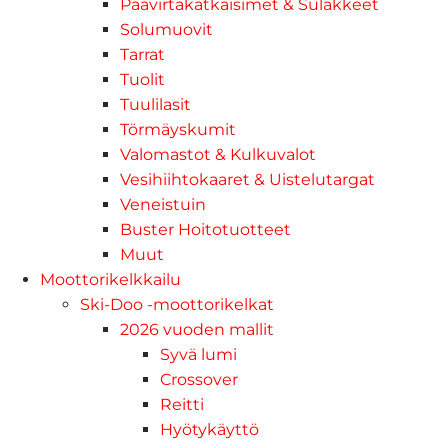
Päävirtakatkaisimet & Sulakkeet
Solumuovit
Tarrat
Tuolit
Tuulilasit
Törmäyskumit
Valomastot & Kulkuvalot
Vesihiihtokaaret & Uistelutargat
Veneistuin
Buster Hoitotuotteet
Muut
Moottorikelkkailu
Ski-Doo -moottorikelkat
2026 vuoden mallit
Syvä lumi
Crossover
Reitti
Hyötykäyttö