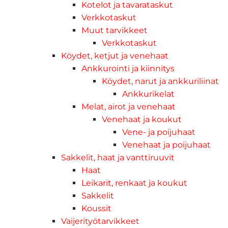
Kotelot ja tavarataskut
Verkkotaskut
Muut tarvikkeet
Verkkotaskut
Köydet, ketjut ja venehaat
Ankkurointi ja kiinnitys
Köydet, narut ja ankkuriliinat
Ankkurikelat
Melat, airot ja venehaat
Venehaat ja koukut
Vene- ja poijuhaat
Venehaat ja poijuhaat
Sakkelit, haat ja vanttiruuvit
Haat
Leikarit, renkaat ja koukut
Sakkelit
Koussit
Vaijerityötarvikkeet