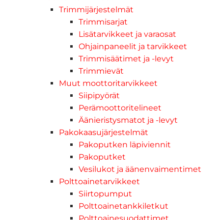
Trimmijärjestelmät
Trimmisarjat
Lisätarvikkeet ja varaosat
Ohjainpaneelit ja tarvikkeet
Trimmisäätimet ja -levyt
Trimmievät
Muut moottoritarvikkeet
Siipipyörät
Perämoottoritelineet
Äänieristysmatot ja -levyt
Pakokaasujärjestelmät
Pakoputken läpiviennit
Pakoputket
Vesilukot ja äänenvaimentimet
Polttoainetarvikkeet
Siirtopumput
Polttoainetankkiletkut
Polttoainesuodattimet