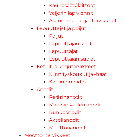
Kaukosäätölaitteet
Vaijerin läpiviennit
Asennussarjat ja -tarvikkeet
Lepuuttajat ja poijut
Poijut
Lepuuttajan korit
Lepuuttajat
Lepuuttajan suojat
Ketjut ja ketjutarvikkeet
Kiinnityskoukut ja -haat
Kettingin pidin
Anodit
Peräsinanodit
Makean veden anodit
Runkoanodit
Akselianodit
Moottorianodit
Moottoritarvikkeet