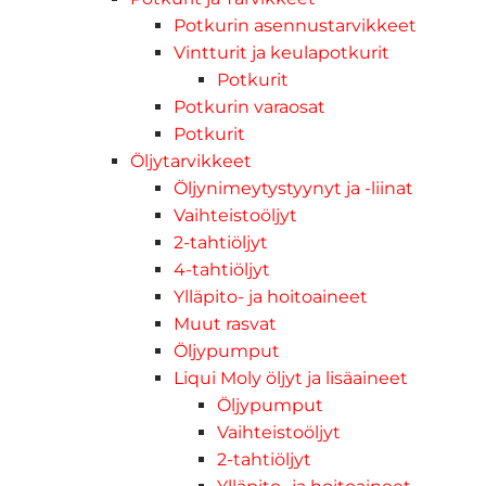
Potkurin asennustarvikkeet
Vintturit ja keulapotkurit
Potkurit
Potkurin varaosat
Potkurit
Öljytarvikkeet
Öljynimeytystyynyt ja -liinat
Vaihteistoöljyt
2-tahtiöljyt
4-tahtiöljyt
Ylläpito- ja hoitoaineet
Muut rasvat
Öljypumput
Liqui Moly öljyt ja lisäaineet
Öljypumput
Vaihteistoöljyt
2-tahtiöljyt