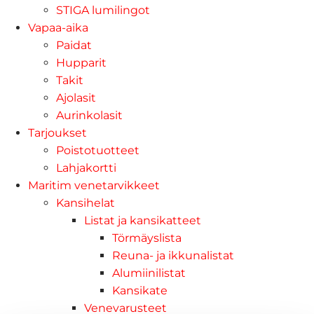
STIGA lumilingot
Vapaa-aika
Paidat
Hupparit
Takit
Ajolasit
Aurinkolasit
Tarjoukset
Poistotuotteet
Lahjakortti
Maritim venetarvikkeet
Kansihelat
Listat ja kansikatteet
Törmäyslista
Reuna- ja ikkunalistat
Alumiinilistat
Kansikate
Venevarusteet