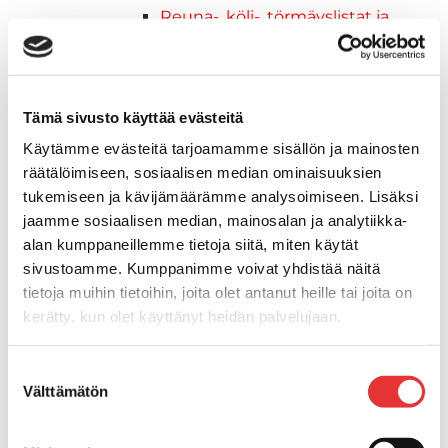
Reuna-, köli-, törmäyslistat ja
kansikate
Muut tarvikkeet
Köli- ja eväsuojat
Listat ja kansikatteet
Tämä sivusto käyttää evästeitä
Muut tarvikkeet
Käytämme evästeitä tarjoamamme sisällön ja mainosten
Köli- ja eväsuojat
räätälöimiseen, sosiaalisen median ominaisuuksien
Venetikkaat
tukemiseen ja kävijämäärämme analysoimiseen. Lisäksi
Keulatikkaat, -tasot ja
jaamme sosiaalisen median, mainosalan ja analytiikka-
varusteet
alan kumppaneillemme tietoja siitä, miten käytät
Kasettitikkaat
sivustoamme. Kumppanimme voivat yhdistää näitä
Keulatikkaat
tietoja muihin tietoihin, joita olet antanut heille tai joita on
Kaide- ja kuomuhelat
kerätty, kun olet käyttänyt heidän palvelujaan.
Muut tarvikkeet
Lisätietoja:
karilainen.fi/tietosuoja
Kaidevaijerit, -verkot ja
Suostumuksen
päätehelat
Välttämätön
valinta
Keulatikkaat, -tasot ja
varusteet