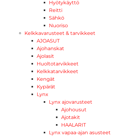
Hyötykäyttö
Reitti
Sähkö
Nuoriso
Kelkkavarusteet & tarvikkeet
AJOASUT
Ajohanskat
Ajolasit
Huoltotarvikkeet
Kelkkatarvikkeet
Kengät
Kypärät
Lynx
Lynx ajovarusteet
Ajohousut
Ajotakit
HAALARIT
Lynx vapaa-ajan asusteet