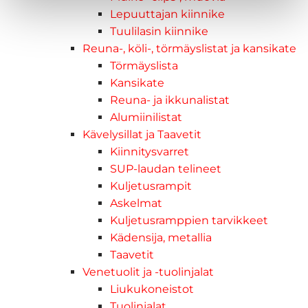
Lepuuttajan kiinnike
Tuulilasin kiinnike
Reuna-, köli-, törmäyslistat ja kansikate
Törmäyslista
Kansikate
Reuna- ja ikkunalistat
Alumiinilistat
Kävelysillat ja Taavetit
Kiinnitysvarret
SUP-laudan telineet
Kuljetusrampit
Askelmat
Kuljetusramppien tarvikkeet
Kädensija, metallia
Taavetit
Venetuolit ja -tuolinjalat
Liukukoneistot
Tuolinjalat