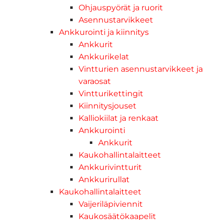
Ohjauspyörät ja ruorit
Asennustarvikkeet
Ankkurointi ja kiinnitys
Ankkurit
Ankkurikelat
Vintturien asennustarvikkeet ja
varaosat
Vintturikettingit
Kiinnitysjouset
Kalliokiilat ja renkaat
Ankkurointi
Ankkurit
Kaukohallintalaitteet
Ankkurivintturit
Ankkurirullat
Kaukohallintalaitteet
Vaijeriläpiviennit
Kaukosäätökaapelit