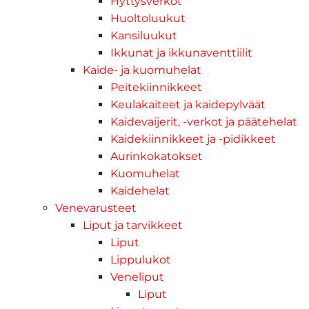
Hyttysverkot
Huoltoluukut
Kansiluukut
Ikkunat ja ikkunaventtiilit
Kaide- ja kuomuhelat
Peitekiinnikkeet
Keulakaiteet ja kaidepylväät
Kaidevaijerit, -verkot ja päätehelat
Kaidekiinnikkeet ja -pidikkeet
Aurinkokatokset
Kuomuhelat
Kaidehelat
Venevarusteet
Liput ja tarvikkeet
Liput
Lippulukot
Veneliput
Liput