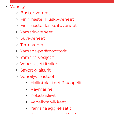
Veneily
Buster-veneet
Finnmaster Husky-veneet
Finnmaster lasikuituveneet
Yamarin-veneet
Suvi-veneet
Terhi-veneet
Yamaha-perämoottorit
Yamaha-vesijetit
Vene- ja jettitrailerit
Savorak-laiturit
Veneilyvarusteet
Hallintalaitteet & kaapelit
Raymarine
Pelastusliivit
Veneilytarvikkeet
Yamaha aggrekaatit