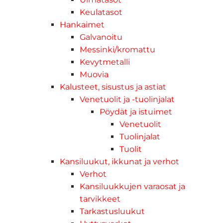
Keulatasot
Hankaimet
Galvanoitu
Messinki/kromattu
Kevytmetalli
Muovia
Kalusteet, sisustus ja astiat
Venetuolit ja -tuolinjalat
Pöydät ja istuimet
Venetuolit
Tuolinjalat
Tuolit
Kansiluukut, ikkunat ja verhot
Verhot
Kansiluukkujen varaosat ja
tarvikkeet
Tarkastusluukut