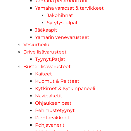
Yamaha perämoottorit
Yamaha varaosat & tarvikkeet
Jakohihnat
Sytytystulpat
Jääkaapit
Yamarin venevarusteet
Vesiurheilu
Drive lisävarusteet
Tyynyt,Patjat
Buster-lisävarusteet
Kaiteet
Kuomut & Peitteet
Kytkimet & Kytkinpaneeli
Navipaketit
Ohjauksen osat
Pehmustetyynyt
Pientarvikkeet
Pohjavanerit