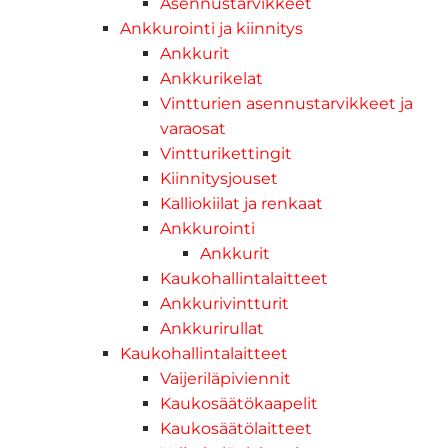
Asennustarvikkeet
Ankkurointi ja kiinnitys
Ankkurit
Ankkurikelat
Vintturien asennustarvikkeet ja
varaosat
Vintturikettingit
Kiinnitysjouset
Kalliokiilat ja renkaat
Ankkurointi
Ankkurit
Kaukohallintalaitteet
Ankkurivintturit
Ankkurirullat
Kaukohallintalaitteet
Vaijeriläpiviennit
Kaukosäätökaapelit
Kaukosäätölaitteet