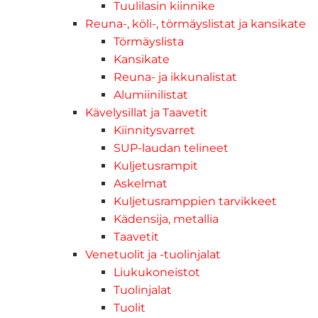
Tuulilasin kiinnike
Reuna-, köli-, törmäyslistat ja kansikate
Törmäyslista
Kansikate
Reuna- ja ikkunalistat
Alumiinilistat
Kävelysillat ja Taavetit
Kiinnitysvarret
SUP-laudan telineet
Kuljetusrampit
Askelmat
Kuljetusramppien tarvikkeet
Kädensija, metallia
Taavetit
Venetuolit ja -tuolinjalat
Liukukoneistot
Tuolinjalat
Tuolit