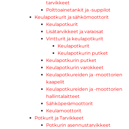
tarvikkeet
Polttoainetankit ja -suppilot
Keulapotkurit ja sähkömoottorit
Keulapotkurit
Lisätarvikkeet ja varaosat
Vintturit ja keulapotkurit
Keulapotkurit
Keulapotkurin putket
Keulapotkurin putket
Keulapotkurin varokkeet
Keulapotkureiden ja -moottorien
kaapelit
Keulapotkureiden ja -moottorien
hallintalaitteet
Sähköperämoottorit
Keulamoottorit
Potkurit ja Tarvikkeet
Potkurin asennustarvikkeet