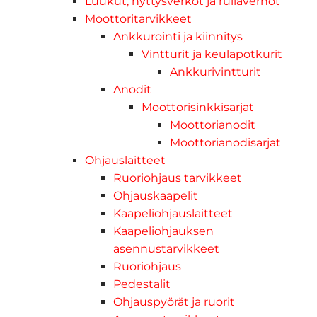
Luukut, hyttysverkot ja rullaverhot
Moottoritarvikkeet
Ankkurointi ja kiinnitys
Vintturit ja keulapotkurit
Ankkurivintturit
Anodit
Moottorisinkkisarjat
Moottorianodit
Moottorianodisarjat
Ohjauslaitteet
Ruoriohjaus tarvikkeet
Ohjauskaapelit
Kaapeliohjauslaitteet
Kaapeliohjauksen
asennustarvikkeet
Ruoriohjaus
Pedestalit
Ohjauspyörät ja ruorit