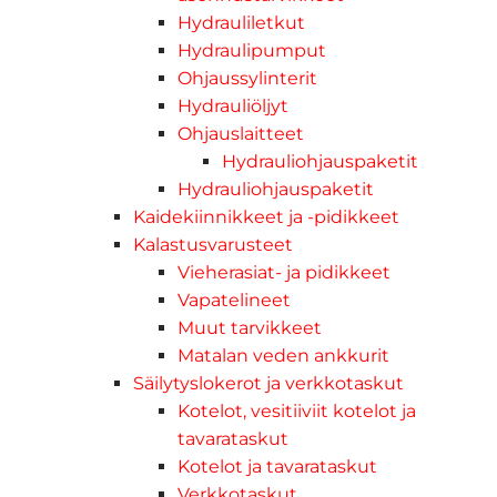
Hydrauliletkut
Hydraulipumput
Ohjaussylinterit
Hydrauliöljyt
Ohjauslaitteet
Hydrauliohjauspaketit
Hydrauliohjauspaketit
Kaidekiinnikkeet ja -pidikkeet
Kalastusvarusteet
Vieherasiat- ja pidikkeet
Vapatelineet
Muut tarvikkeet
Matalan veden ankkurit
Säilytyslokerot ja verkkotaskut
Kotelot, vesitiiviit kotelot ja
tavarataskut
Kotelot ja tavarataskut
Verkkotaskut