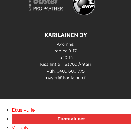
KARILAINEN OY
Avoinna:
ma-pe 9-17
la 10-14
Kisällintie 1, 63700 Ähtäri
Puh. 0400 600 775
myynti@karilainen.fi
Etusivulle
Tuotealueet
Veneily