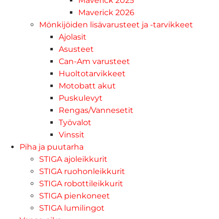
Maverick 2025
Maverick 2026
Mönkijöiden lisävarusteet ja -tarvikkeet
Ajolasit
Asusteet
Can-Am varusteet
Huoltotarvikkeet
Motobatt akut
Puskulevyt
Rengas/Vannesetit
Työvalot
Vinssit
Piha ja puutarha
STIGA ajoleikkurit
STIGA ruohonleikkurit
STIGA robottileikkurit
STIGA pienkoneet
STIGA lumilingot