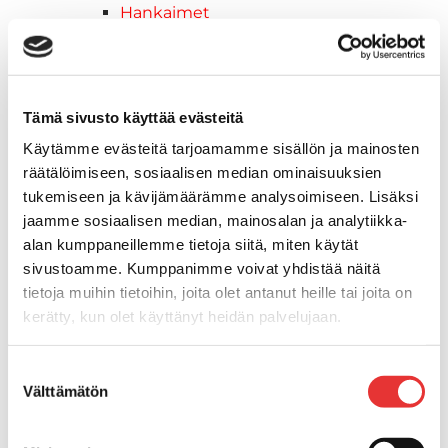
Hankaimet
Galvanoitu
Messinki/kromattu
Kevytmetalli
Muovia
Tämä sivusto käyttää evästeitä
Kalusteet, sisustus ja astiat
Käytämme evästeitä tarjoamamme sisällön ja mainosten
Venetuolit ja -tuolinjalat
räätälöimiseen, sosiaalisen median ominaisuuksien
Pöydät ja istuimet
tukemiseen ja kävijämäärämme analysoimiseen. Lisäksi
Venetuolit
jaamme sosiaalisen median, mainosalan ja analytiikka-
Tuolinjalat
alan kumppaneillemme tietoja siitä, miten käytät
Tuolit
sivustoamme. Kumppanimme voivat yhdistää näitä
Kansiluukut, ikkunat ja verhot
tietoja muihin tietoihin, joita olet antanut heille tai joita on
Verhot
kerätty, kun olet käyttänyt heidän palvelujaan.
Kansiluukkujen varaosat ja
tarvikkeet
Lisätietoja:
karilainen.fi/tietosuoja
Suostumuksen
Tarkastusluukut
Välttämätön
valinta
Hyttysverkot
Huoltoluukut