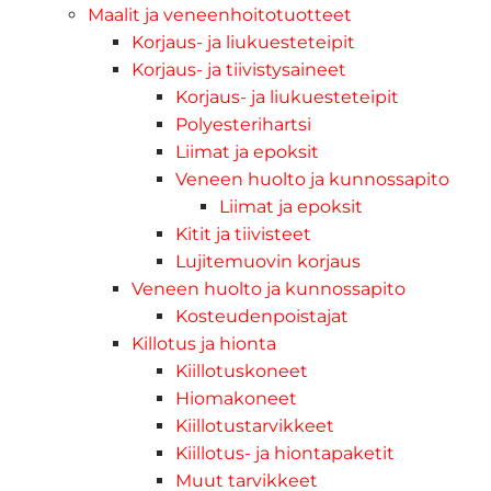
Maalit ja veneenhoitotuotteet
Korjaus- ja liukuesteteipit
Korjaus- ja tiivistysaineet
Korjaus- ja liukuesteteipit
Polyesterihartsi
Liimat ja epoksit
Veneen huolto ja kunnossapito
Liimat ja epoksit
Kitit ja tiivisteet
Lujitemuovin korjaus
Veneen huolto ja kunnossapito
Kosteudenpoistajat
Killotus ja hionta
Kiillotuskoneet
Hiomakoneet
Kiillotustarvikkeet
Kiillotus- ja hiontapaketit
Muut tarvikkeet