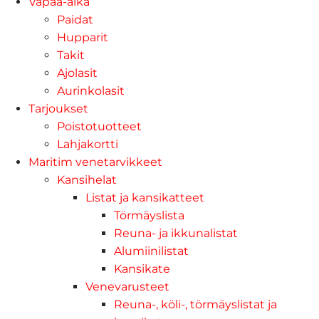
Vapaa-aika
Paidat
Hupparit
Takit
Ajolasit
Aurinkolasit
Tarjoukset
Poistotuotteet
Lahjakortti
Maritim venetarvikkeet
Kansihelat
Listat ja kansikatteet
Törmäyslista
Reuna- ja ikkunalistat
Alumiinilistat
Kansikate
Venevarusteet
Reuna-, köli-, törmäyslistat ja