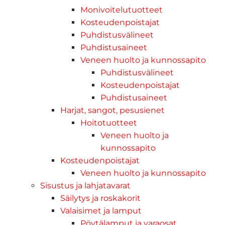
Monivoitelutuotteet
Kosteudenpoistajat
Puhdistusvälineet
Puhdistusaineet
Veneen huolto ja kunnossapito
Puhdistusvälineet
Kosteudenpoistajat
Puhdistusaineet
Harjat, sangot, pesusienet
Hoitotuotteet
Veneen huolto ja
kunnossapito
Kosteudenpoistajat
Veneen huolto ja kunnossapito
Sisustus ja lahjatavarat
Säilytys ja roskakorit
Valaisimet ja lamput
Pöytälamput ja varaosat