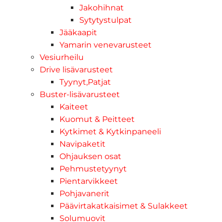
Jakohihnat
Sytytystulpat
Jääkaapit
Yamarin venevarusteet
Vesiurheilu
Drive lisävarusteet
Tyynyt,Patjat
Buster-lisävarusteet
Kaiteet
Kuomut & Peitteet
Kytkimet & Kytkinpaneeli
Navipaketit
Ohjauksen osat
Pehmustetyynyt
Pientarvikkeet
Pohjavanerit
Päävirtakatkaisimet & Sulakkeet
Solumuovit