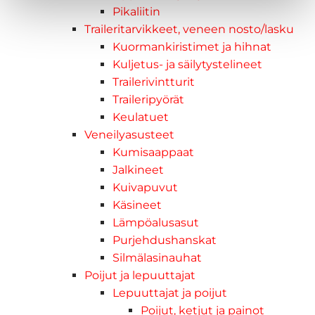
Pikaliitin
Traileritarvikkeet, veneen nosto/lasku
Kuormankiristimet ja hihnat
Kuljetus- ja säilytystelineet
Trailerivintturit
Traileripyörät
Keulatuet
Veneilyasusteet
Kumisaappaat
Jalkineet
Kuivapuvut
Käsineet
Lämpöalusasut
Purjehdushanskat
Silmälasinauhat
Poijut ja lepuuttajat
Lepuuttajat ja poijut
Poijut, ketjut ja painot