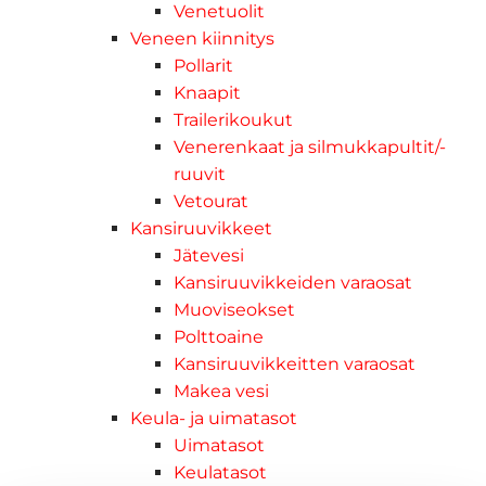
Venetuolit
Veneen kiinnitys
Pollarit
Knaapit
Trailerikoukut
Venerenkaat ja silmukkapultit/-
ruuvit
Vetourat
Kansiruuvikkeet
Jätevesi
Kansiruuvikkeiden varaosat
Muoviseokset
Polttoaine
Kansiruuvikkeitten varaosat
Makea vesi
Keula- ja uimatasot
Uimatasot
Keulatasot