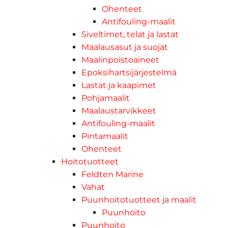
Ohenteet
Antifouling-maalit
Siveltimet, telat ja lastat
Maalausasut ja suojat
Maalinpoistoaineet
Epoksihartsijärjestelmä
Lastat ja kaapimet
Pohjamaalit
Maalaustarvikkeet
Antifouling-maalit
Pintamaalit
Ohenteet
Hoitotuotteet
Feldten Marine
Vahat
Puunhoitotuotteet ja maalit
Puunhoito
Puunhoito