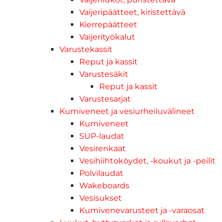
Vaijeripäätteet, kiristettävä
Kierrepäätteet
Vaijerityökalut
Varustekassit
Reput ja kassit
Varustesäkit
Reput ja kassit
Varustesarjat
Kumiveneet ja vesiurheiluvälineet
Kumiveneet
SUP-laudat
Vesirenkaat
Vesihiihtoköydet, -koukut ja -peilit
Polvilaudat
Wakeboards
Vesisukset
Kumivenevarusteet ja -varaosat