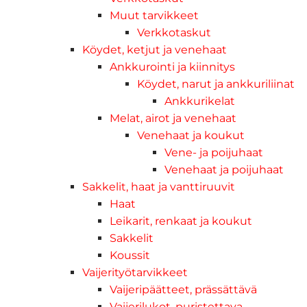
Muut tarvikkeet
Verkkotaskut
Köydet, ketjut ja venehaat
Ankkurointi ja kiinnitys
Köydet, narut ja ankkuriliinat
Ankkurikelat
Melat, airot ja venehaat
Venehaat ja koukut
Vene- ja poijuhaat
Venehaat ja poijuhaat
Sakkelit, haat ja vanttiruuvit
Haat
Leikarit, renkaat ja koukut
Sakkelit
Koussit
Vaijerityötarvikkeet
Vaijeripäätteet, prässättävä
Vaijerilukot, puristettava