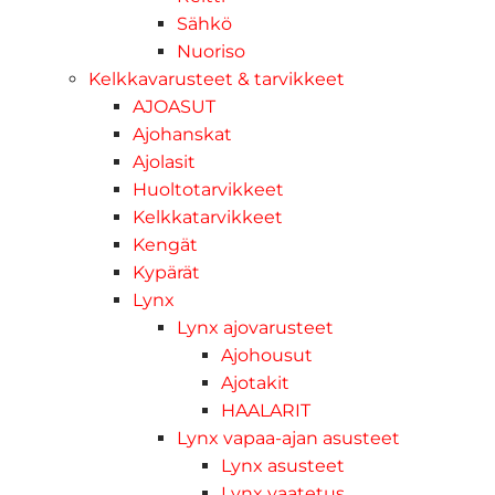
Sähkö
Nuoriso
Kelkkavarusteet & tarvikkeet
AJOASUT
Ajohanskat
Ajolasit
Huoltotarvikkeet
Kelkkatarvikkeet
Kengät
Kypärät
Lynx
Lynx ajovarusteet
Ajohousut
Ajotakit
HAALARIT
Lynx vapaa-ajan asusteet
Lynx asusteet
Lynx vaatetus