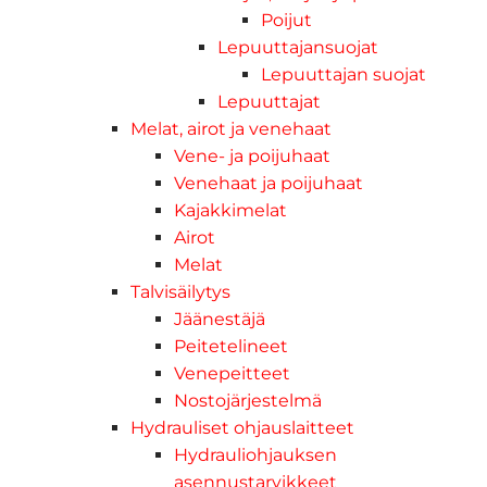
Poijut
Lepuuttajansuojat
Lepuuttajan suojat
Lepuuttajat
Melat, airot ja venehaat
Vene- ja poijuhaat
Venehaat ja poijuhaat
Kajakkimelat
Airot
Melat
Talvisäilytys
Jäänestäjä
Peitetelineet
Venepeitteet
Nostojärjestelmä
Hydrauliset ohjauslaitteet
Hydrauliohjauksen
asennustarvikkeet