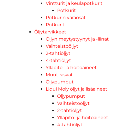
Vintturit ja keulapotkurit
Potkurit
Potkurin varaosat
Potkurit
Öljytarvikkeet
Öljynimeytystyynyt ja -liinat
Vaihteistoöljyt
2-tahtiöljyt
4-tahtiöljyt
Ylläpito- ja hoitoaineet
Muut rasvat
Öljypumput
Liqui Moly öljyt ja lisäaineet
Öljypumput
Vaihteistoöljyt
2-tahtiöljyt
Ylläpito- ja hoitoaineet
4-tahtiöljyt