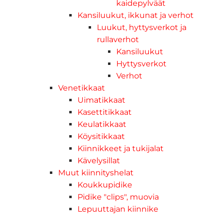
kaidepylväät
Kansiluukut, ikkunat ja verhot
Luukut, hyttysverkot ja
rullaverhot
Kansiluukut
Hyttysverkot
Verhot
Venetikkaat
Uimatikkaat
Kasettitikkaat
Keulatikkaat
Köysitikkaat
Kiinnikkeet ja tukijalat
Kävelysillat
Muut kiinnityshelat
Koukkupidike
Pidike "clips", muovia
Lepuuttajan kiinnike