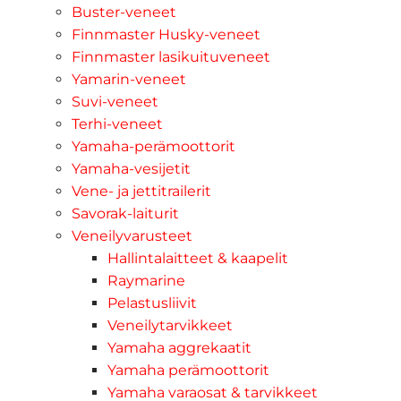
Buster-veneet
Finnmaster Husky-veneet
Finnmaster lasikuituveneet
Yamarin-veneet
Suvi-veneet
Terhi-veneet
Yamaha-perämoottorit
Yamaha-vesijetit
Vene- ja jettitrailerit
Savorak-laiturit
Veneilyvarusteet
Hallintalaitteet & kaapelit
Raymarine
Pelastusliivit
Veneilytarvikkeet
Yamaha aggrekaatit
Yamaha perämoottorit
Yamaha varaosat & tarvikkeet