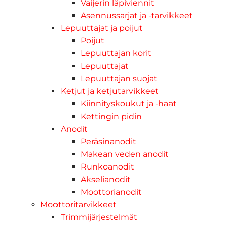
Vaijerin läpiviennit
Asennussarjat ja -tarvikkeet
Lepuuttajat ja poijut
Poijut
Lepuuttajan korit
Lepuuttajat
Lepuuttajan suojat
Ketjut ja ketjutarvikkeet
Kiinnityskoukut ja -haat
Kettingin pidin
Anodit
Peräsinanodit
Makean veden anodit
Runkoanodit
Akselianodit
Moottorianodit
Moottoritarvikkeet
Trimmijärjestelmät