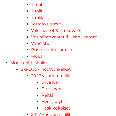
Tarrat
Tuolit
Tuulilasit
Törmäyskumit
Valomastot & Kulkuvalot
Vesihiihtokaaret & Uistelutargat
Veneistuin
Buster Hoitotuotteet
Muut
Moottorikelkkailu
Ski-Doo -moottorikelkat
2026 vuoden mallit
Syvä lumi
Crossover
Reitti
Hyötykäyttö
Keskikokoiset
2027 vuoden mallit