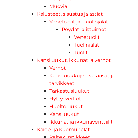
Muovia
Kalusteet, sisustus ja astiat
Venetuolit ja -tuolinjalat
Pöydät ja istuimet
Venetuolit
Tuolinjalat
Tuolit
Kansiluukut, ikkunat ja verhot
Verhot
Kansiluukkujen varaosat ja
tarvikkeet
Tarkastusluukut
Hyttysverkot
Huoltoluukut
Kansiluukut
Ikkunat ja ikkunaventtiilit
Kaide- ja kuomuhelat
Peitekiinnikkeet