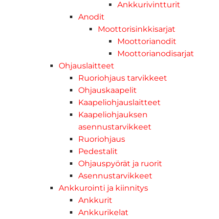
Ankkurivintturit
Anodit
Moottorisinkkisarjat
Moottorianodit
Moottorianodisarjat
Ohjauslaitteet
Ruoriohjaus tarvikkeet
Ohjauskaapelit
Kaapeliohjauslaitteet
Kaapeliohjauksen
asennustarvikkeet
Ruoriohjaus
Pedestalit
Ohjauspyörät ja ruorit
Asennustarvikkeet
Ankkurointi ja kiinnitys
Ankkurit
Ankkurikelat