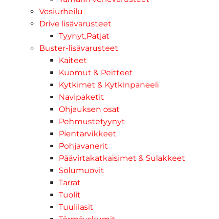
Vesiurheilu
Drive lisävarusteet
Tyynyt,Patjat
Buster-lisävarusteet
Kaiteet
Kuomut & Peitteet
Kytkimet & Kytkinpaneeli
Navipaketit
Ohjauksen osat
Pehmustetyynyt
Pientarvikkeet
Pohjavanerit
Päävirtakatkaisimet & Sulakkeet
Solumuovit
Tarrat
Tuolit
Tuulilasit