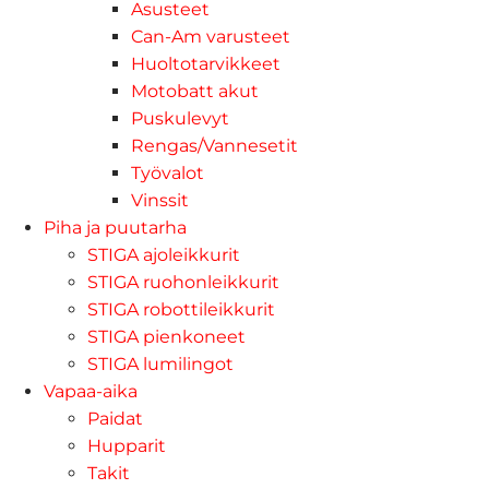
Asusteet
Can-Am varusteet
Huoltotarvikkeet
Motobatt akut
Puskulevyt
Rengas/Vannesetit
Työvalot
Vinssit
Piha ja puutarha
STIGA ajoleikkurit
STIGA ruohonleikkurit
STIGA robottileikkurit
STIGA pienkoneet
STIGA lumilingot
Vapaa-aika
Paidat
Hupparit
Takit