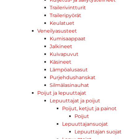
Trailerivintturit
Traileripyörät
Keulatuet
Veneilyasusteet
Kumisaappaat
Jalkineet
Kuivapuvut
Käsineet
Lämpöalusasut
Purjehdushanskat
Silmälasinauhat
Poijut ja lepuuttajat
Lepuuttajat ja poijut
Poijut, ketjut ja painot
Poijut
Lepuuttajansuojat
Lepuuttajan suojat