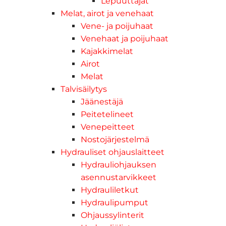
Lepuuttajat
Melat, airot ja venehaat
Vene- ja poijuhaat
Venehaat ja poijuhaat
Kajakkimelat
Airot
Melat
Talvisäilytys
Jäänestäjä
Peitetelineet
Venepeitteet
Nostojärjestelmä
Hydrauliset ohjauslaitteet
Hydrauliohjauksen
asennustarvikkeet
Hydrauliletkut
Hydraulipumput
Ohjaussylinterit