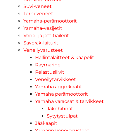
Suvi-veneet
Terhi-veneet
Yamaha-perämoottorit
Yamaha-vesijetit
Vene- ja jettitrailerit
Savorak-laiturit
Veneilyvarusteet
Hallintalaitteet & kaapelit
Raymarine
Pelastusliivit
Veneilytarvikkeet
Yamaha aggrekaatit
Yamaha perämoottorit
Yamaha varaosat & tarvikkeet
Jakohihnat
Sytytystulpat
Jääkaapit
Yamarin venevarusteet