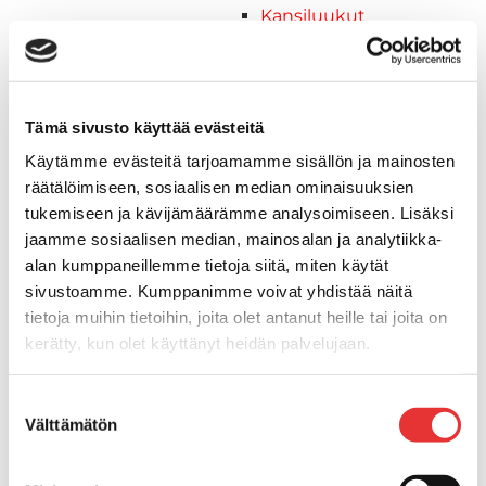
Kansiluukut
Hyttysverkot
Verhot
Venetikkaat
Uimatikkaat
Tämä sivusto käyttää evästeitä
Kasettitikkaat
Käytämme evästeitä tarjoamamme sisällön ja mainosten
Keulatikkaat
räätälöimiseen, sosiaalisen median ominaisuuksien
Köysitikkaat
tukemiseen ja kävijämäärämme analysoimiseen. Lisäksi
Kiinnikkeet ja tukijalat
jaamme sosiaalisen median, mainosalan ja analytiikka-
Kävelysillat
alan kumppaneillemme tietoja siitä, miten käytät
Muut kiinnityshelat
sivustoamme. Kumppanimme voivat yhdistää näitä
Koukkupidike
tietoja muihin tietoihin, joita olet antanut heille tai joita on
Pidike "clips", muovia
kerätty, kun olet käyttänyt heidän palvelujaan.
Lepuuttajan kiinnike
Tuulilasin kiinnike
Lisätietoja:
karilainen.fi/tietosuoja
Suostumuksen
Reuna-, köli-, törmäyslistat ja kansikate
Välttämätön
valinta
Törmäyslista
Kansikate