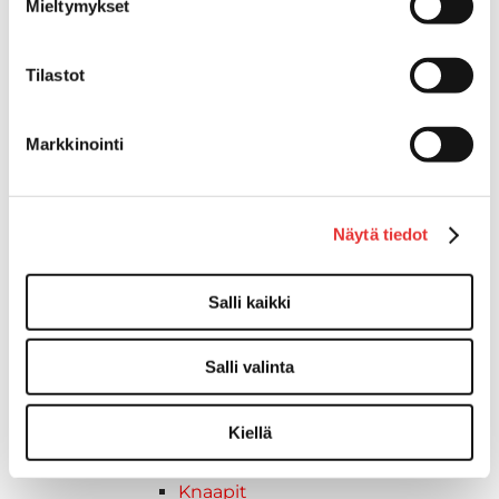
Mieltymykset
Reuna- ja ikkunalistat
Alumiinilistat
Kävelysillat ja Taavetit
Tilastot
Kiinnitysvarret
SUP-laudan telineet
Markkinointi
Kuljetusrampit
Askelmat
Kuljetusramppien tarvikkeet
Näytä tiedot
Kädensija, metallia
Taavetit
Venetuolit ja -tuolinjalat
Salli kaikki
Liukukoneistot
Tuolinjalat
Salli valinta
Tuolit
Venetuolit
Kiellä
Veneen kiinnitys
Pollarit
Knaapit