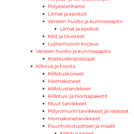
Polyesterihartsi
Liimat ja epoksit
Veneen huolto ja kunnossapito
Liimat ja epoksit
Kitit ja tiivisteet
Lujitemuovin korjaus
Veneen huolto ja kunnossapito
Kosteudenpoistajat
Killotus ja hionta
Kiillotuskoneet
Hiomakoneet
Kiillotustarvikkeet
Kiillotus- ja hiontapaketit
Muut tarvikkeet
Pölynimurin tarvikkeet ja varaosat
Hiomakonetarvikkeet
Puunhoitotuotteet ja maalit
Kiillotusaineet