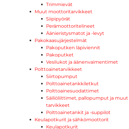
Trimmievät
Muut moottoritarvikkeet
Siipipyörät
Perämoottoritelineet
Äänieristysmatot ja -levyt
Pakokaasujärjestelmät
Pakoputken läpiviennit
Pakoputket
Vesilukot ja äänenvaimentimet
Polttoainetarvikkeet
Siirtopumput
Polttoainetankkiletkut
Polttoainesuodattimet
Säiliöliittimet, pallopumput ja muut
tarvikkeet
Polttoainetankit ja -suppilot
Keulapotkurit ja sähkömoottorit
Keulapotkurit