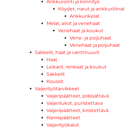
Ankkurointi ja kiinnitys
Köydet, narut ja ankkuriliinat
Ankkurikelat
Melat, airot ja venehaat
Venehaat ja koukut
Vene- ja poijuhaat
Venehaat ja poijuhaat
Sakkelit, haat ja vanttiruuvit
Haat
Leikarit, renkaat ja koukut
Sakkelit
Koussit
Vaijerityötarvikkeet
Vaijeripäätteet, prässättävä
Vaijerilukot, puristettava
Vaijeripäätteet, kiristettävä
Kierrepäätteet
Vaijerityökalut