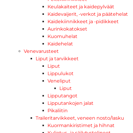
Keulakaiteet ja kaidepylväät
Kaidevaijerit, -verkot ja päätehelat
Kaidekiinnikkeet ja -pidikkeet
Aurinkokatokset
Kuomuhelat
Kaidehelat
Venevarusteet
Liput ja tarvikkeet
Liput
Lippulukot
Veneliput
Liput
Lipputangot
Lipputankojen jalat
Pikaliitin
Traileritarvikkeet, veneen nosto/lasku
Kuormankiristimet ja hihnat
Kuljetus- ja säilytystelineet