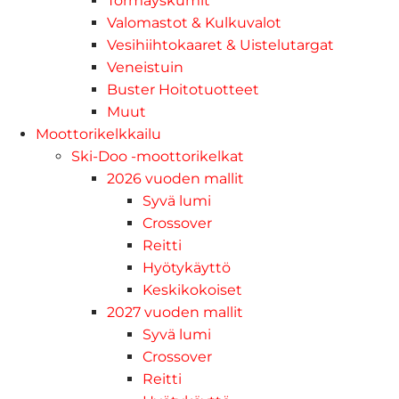
Törmäyskumit
Valomastot & Kulkuvalot
Vesihiihtokaaret & Uistelutargat
Veneistuin
Buster Hoitotuotteet
Muut
Moottorikelkkailu
Ski-Doo -moottorikelkat
2026 vuoden mallit
Syvä lumi
Crossover
Reitti
Hyötykäyttö
Keskikokoiset
2027 vuoden mallit
Syvä lumi
Crossover
Reitti