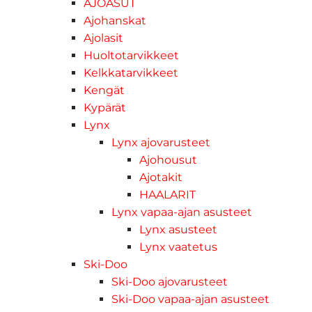
AJOASUT
Ajohanskat
Ajolasit
Huoltotarvikkeet
Kelkkatarvikkeet
Kengät
Kypärät
Lynx
Lynx ajovarusteet
Ajohousut
Ajotakit
HAALARIT
Lynx vapaa-ajan asusteet
Lynx asusteet
Lynx vaatetus
Ski-Doo
Ski-Doo ajovarusteet
Ski-Doo vapaa-ajan asusteet