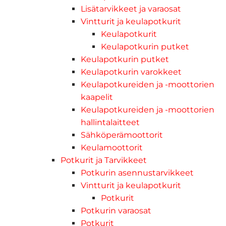
Lisätarvikkeet ja varaosat
Vintturit ja keulapotkurit
Keulapotkurit
Keulapotkurin putket
Keulapotkurin putket
Keulapotkurin varokkeet
Keulapotkureiden ja -moottorien
kaapelit
Keulapotkureiden ja -moottorien
hallintalaitteet
Sähköperämoottorit
Keulamoottorit
Potkurit ja Tarvikkeet
Potkurin asennustarvikkeet
Vintturit ja keulapotkurit
Potkurit
Potkurin varaosat
Potkurit