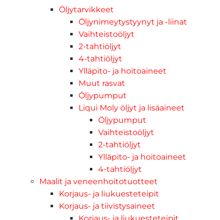
Öljytarvikkeet
Öljynimeytystyynyt ja -liinat
Vaihteistoöljyt
2-tahtiöljyt
4-tahtiöljyt
Ylläpito- ja hoitoaineet
Muut rasvat
Öljypumput
Liqui Moly öljyt ja lisäaineet
Öljypumput
Vaihteistoöljyt
2-tahtiöljyt
Ylläpito- ja hoitoaineet
4-tahtiöljyt
Maalit ja veneenhoitotuotteet
Korjaus- ja liukuesteteipit
Korjaus- ja tiivistysaineet
Korjaus- ja liukuesteteipit