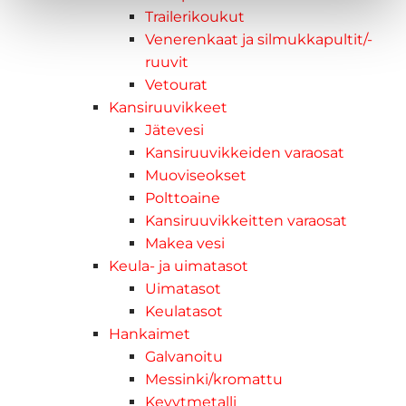
Trailerikoukut
Venerenkaat ja silmukkapultit/-
ruuvit
Vetourat
Kansiruuvikkeet
Jätevesi
Kansiruuvikkeiden varaosat
Muoviseokset
Polttoaine
Kansiruuvikkeitten varaosat
Makea vesi
Keula- ja uimatasot
Uimatasot
Keulatasot
Hankaimet
Galvanoitu
Messinki/kromattu
Kevytmetalli