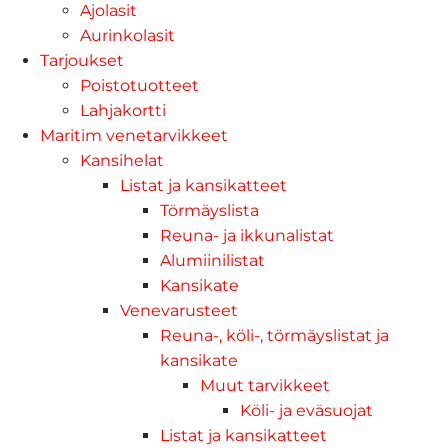
Ajolasit
Aurinkolasit
Tarjoukset
Poistotuotteet
Lahjakortti
Maritim venetarvikkeet
Kansihelat
Listat ja kansikatteet
Törmäyslista
Reuna- ja ikkunalistat
Alumiinilistat
Kansikate
Venevarusteet
Reuna-, köli-, törmäyslistat ja
kansikate
Muut tarvikkeet
Köli- ja eväsuojat
Listat ja kansikatteet