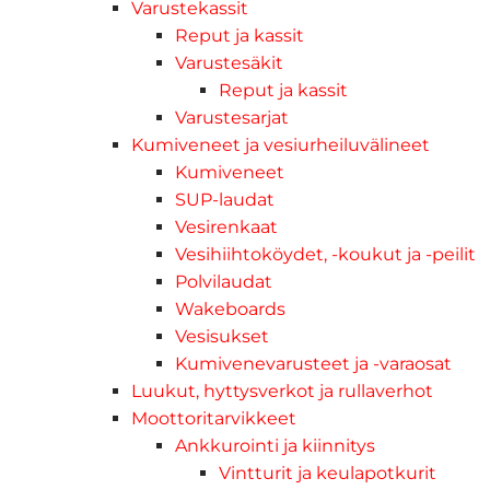
Varustekassit
Reput ja kassit
Varustesäkit
Reput ja kassit
Varustesarjat
Kumiveneet ja vesiurheiluvälineet
Kumiveneet
SUP-laudat
Vesirenkaat
Vesihiihtoköydet, -koukut ja -peilit
Polvilaudat
Wakeboards
Vesisukset
Kumivenevarusteet ja -varaosat
Luukut, hyttysverkot ja rullaverhot
Moottoritarvikkeet
Ankkurointi ja kiinnitys
Vintturit ja keulapotkurit