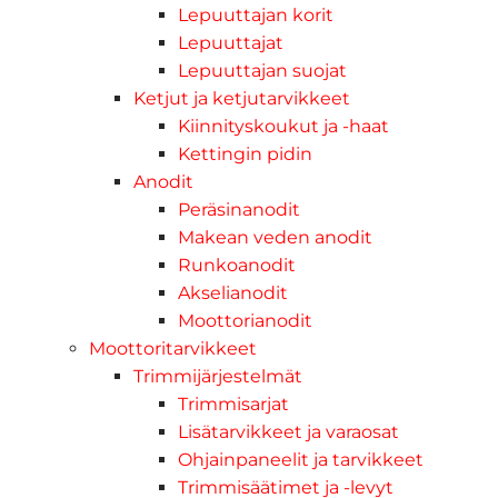
Lepuuttajan korit
Lepuuttajat
Lepuuttajan suojat
Ketjut ja ketjutarvikkeet
Kiinnityskoukut ja -haat
Kettingin pidin
Anodit
Peräsinanodit
Makean veden anodit
Runkoanodit
Akselianodit
Moottorianodit
Moottoritarvikkeet
Trimmijärjestelmät
Trimmisarjat
Lisätarvikkeet ja varaosat
Ohjainpaneelit ja tarvikkeet
Trimmisäätimet ja -levyt