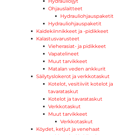
Hydrauliöljyt
Ohjauslaitteet
Hydrauliohjauspaketit
Hydrauliohjauspaketit
Kaidekiinnikkeet ja -pidikkeet
Kalastusvarusteet
Vieherasiat- ja pidikkeet
Vapatelineet
Muut tarvikkeet
Matalan veden ankkurit
Säilytyslokerot ja verkkotaskut
Kotelot, vesitiiviit kotelot ja
tavarataskut
Kotelot ja tavarataskut
Verkkotaskut
Muut tarvikkeet
Verkkotaskut
Köydet, ketjut ja venehaat