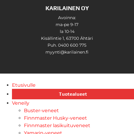
KARILAINEN OY
Avoinna:
ma-pe 9-17
la 10-14
Kisällintie 1, 63700 Ähtäri
Puh. 0400 600 775
myynti@karilainen.fi
Etusivulle
Tuotealueet
Veneily
Buster-veneet
Finnmaster Husky-veneet
Finnmaster lasikuituveneet
Yamarin-veneet