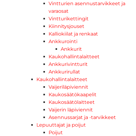
Vintturien asennustarvikkeet ja
varaosat
Vintturikettingit
Kiinnitysjouset
Kalliokiilat ja renkaat
Ankkurointi
Ankkurit
Kaukohallintalaitteet
Ankkurivintturit
Ankkurirullat
Kaukohallintalaitteet
Vaijeriläpiviennit
Kaukosäätökaapelit
Kaukosäätölaitteet
Vaijerin läpiviennit
Asennussarjat ja -tarvikkeet
Lepuuttajat ja poijut
Poijut