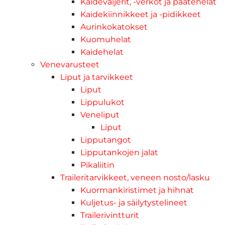
Kaidevaijerit, -verkot ja päätehelat
Kaidekiinnikkeet ja -pidikkeet
Aurinkokatokset
Kuomuhelat
Kaidehelat
Venevarusteet
Liput ja tarvikkeet
Liput
Lippulukot
Veneliput
Liput
Lipputangot
Lipputankojen jalat
Pikaliitin
Traileritarvikkeet, veneen nosto/lasku
Kuormankiristimet ja hihnat
Kuljetus- ja säilytystelineet
Trailerivintturit