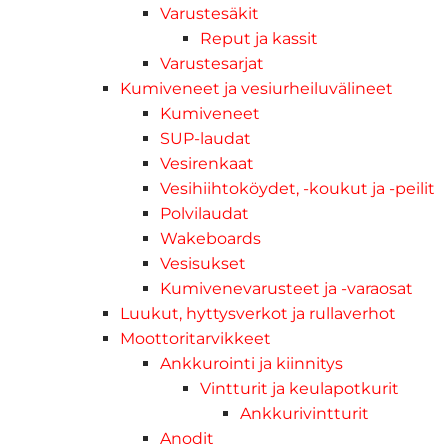
Varustesäkit
Reput ja kassit
Varustesarjat
Kumiveneet ja vesiurheiluvälineet
Kumiveneet
SUP-laudat
Vesirenkaat
Vesihiihtoköydet, -koukut ja -peilit
Polvilaudat
Wakeboards
Vesisukset
Kumivenevarusteet ja -varaosat
Luukut, hyttysverkot ja rullaverhot
Moottoritarvikkeet
Ankkurointi ja kiinnitys
Vintturit ja keulapotkurit
Ankkurivintturit
Anodit