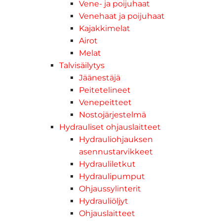
Vene- ja poijuhaat
Venehaat ja poijuhaat
Kajakkimelat
Airot
Melat
Talvisäilytys
Jäänestäjä
Peitetelineet
Venepeitteet
Nostojärjestelmä
Hydrauliset ohjauslaitteet
Hydrauliohjauksen
asennustarvikkeet
Hydrauliletkut
Hydraulipumput
Ohjaussylinterit
Hydrauliöljyt
Ohjauslaitteet