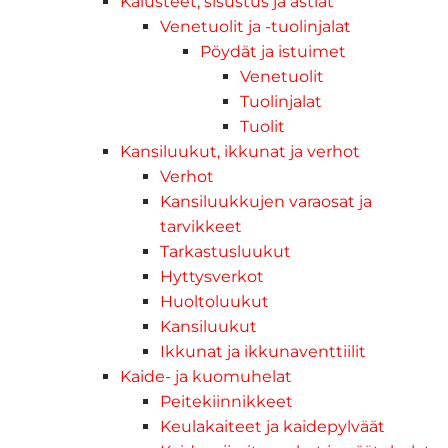
Kalusteet, sisustus ja astiat
Venetuolit ja -tuolinjalat
Pöydät ja istuimet
Venetuolit
Tuolinjalat
Tuolit
Kansiluukut, ikkunat ja verhot
Verhot
Kansiluukkujen varaosat ja
tarvikkeet
Tarkastusluukut
Hyttysverkot
Huoltoluukut
Kansiluukut
Ikkunat ja ikkunaventtiilit
Kaide- ja kuomuhelat
Peitekiinnikkeet
Keulakaiteet ja kaidepylväät