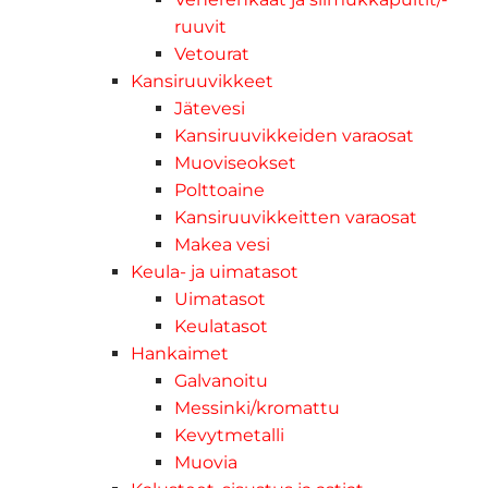
ruuvit
Vetourat
Kansiruuvikkeet
Jätevesi
Kansiruuvikkeiden varaosat
Muoviseokset
Polttoaine
Kansiruuvikkeitten varaosat
Makea vesi
Keula- ja uimatasot
Uimatasot
Keulatasot
Hankaimet
Galvanoitu
Messinki/kromattu
Kevytmetalli
Muovia