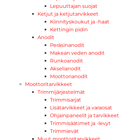
Lepuuttajan suojat
Ketjut ja ketjutarvikkeet
Kiinnityskoukut ja -haat
Kettingin pidin
Anodit
Peräsinanodit
Makean veden anodit
Runkoanodit
Akselianodit
Moottorianodit
Moottoritarvikkeet
Trimmijärjestelmät
Trimmisarjat
Lisätarvikkeet ja varaosat
Ohjainpaneelit ja tarvikkeet
Trimmisäätimet ja -levyt
Trimmievät
Muut moottoritarvikkeet