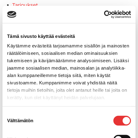
Tarjoukset
Poistotuotteet
Lahjakortti
Maritim venetarvikkeet
Kansihelat
Tämä sivusto käyttää evästeitä
Listat ja kansikatteet
Käytämme evästeitä tarjoamamme sisällön ja mainosten
Törmäyslista
räätälöimiseen, sosiaalisen median ominaisuuksien
Reuna- ja ikkunalistat
tukemiseen ja kävijämäärämme analysoimiseen. Lisäksi
Alumiinilistat
jaamme sosiaalisen median, mainosalan ja analytiikka-
Kansikate
alan kumppaneillemme tietoja siitä, miten käytät
Venevarusteet
sivustoamme. Kumppanimme voivat yhdistää näitä
Reuna-, köli-, törmäyslistat ja
tietoja muihin tietoihin, joita olet antanut heille tai joita on
kansikate
kerätty, kun olet käyttänyt heidän palvelujaan.
Muut tarvikkeet
Lisätietoja:
karilainen.fi/tietosuoja
Köli- ja eväsuojat
Suostumuksen
Välttämätön
Listat ja kansikatteet
valinta
Muut tarvikkeet
Köli- ja eväsuojat