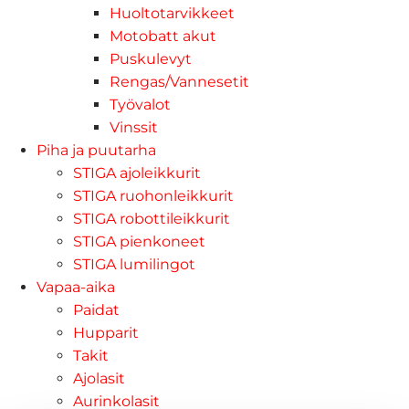
Huoltotarvikkeet
Motobatt akut
Puskulevyt
Rengas/Vannesetit
Työvalot
Vinssit
Piha ja puutarha
STIGA ajoleikkurit
STIGA ruohonleikkurit
STIGA robottileikkurit
STIGA pienkoneet
STIGA lumilingot
Vapaa-aika
Paidat
Hupparit
Takit
Ajolasit
Aurinkolasit