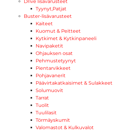
Drive lisävarusteet
Tyynyt,Patjat
Buster-lisävarusteet
Kaiteet
Kuomut & Peitteet
Kytkimet & Kytkinpaneeli
Navipaketit
Ohjauksen osat
Pehmustetyynyt
Pientarvikkeet
Pohjavanerit
Päävirtakatkaisimet & Sulakkeet
Solumuovit
Tarrat
Tuolit
Tuulilasit
Törmäyskumit
Valomastot & Kulkuvalot