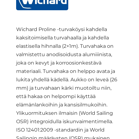
Wichard Proline -turvaköysi kahdella
kaksitoimisella turvahaalla ja kahdella
elastisella hihnalla (2+1m). Turvahaka on
valmistettu anodisoidusta alumiiinista,
joka on kevyt ja korroosionkestävä
materiaali. Turvahaka on helppo avata ja
lukita yhdellä kädellä. Aukko on leveä (26
mm) ja turvahaan kärki muotoiltu niin,
että hakaa on helpompi käyttää
elämänlankoihin ja kansisilmukoihin.
Ylikuormituksen ilmaisin (World Sailing
OSR) integroidulla iskunvaimentimella.
ISO 12401:2009 -standardin ja World
Sailingin määräysten (OSR) mukainen.