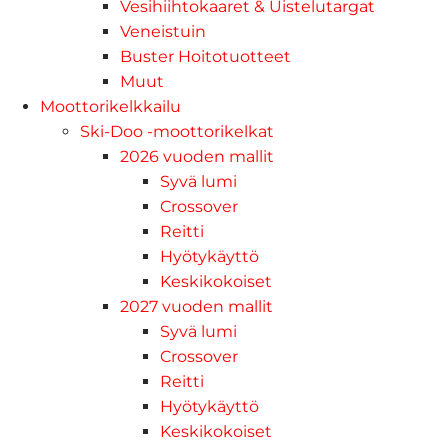
Vesihiihtokaaret & Uistelutargat
Veneistuin
Buster Hoitotuotteet
Muut
Moottorikelkkailu
Ski-Doo -moottorikelkat
2026 vuoden mallit
Syvä lumi
Crossover
Reitti
Hyötykäyttö
Keskikokoiset
2027 vuoden mallit
Syvä lumi
Crossover
Reitti
Hyötykäyttö
Keskikokoiset