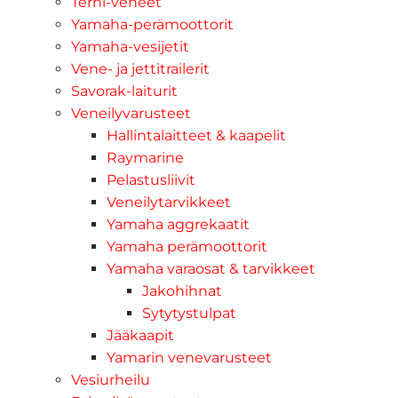
Terhi-veneet
Yamaha-perämoottorit
Yamaha-vesijetit
Vene- ja jettitrailerit
Savorak-laiturit
Veneilyvarusteet
Hallintalaitteet & kaapelit
Raymarine
Pelastusliivit
Veneilytarvikkeet
Yamaha aggrekaatit
Yamaha perämoottorit
Yamaha varaosat & tarvikkeet
Jakohihnat
Sytytystulpat
Jääkaapit
Yamarin venevarusteet
Vesiurheilu