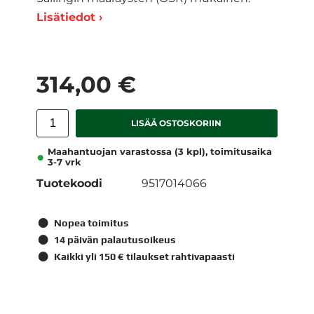
Lisätiedot ›
314,00 €
LISÄÄ OSTOSKORIIN
Maahantuojan varastossa (3 kpl), toimitusaika
3-7 vrk
Tuotekoodi
9517014066
Nopea toimitus
14 päivän palautusoikeus
Kaikki yli 150 € tilaukset rahtivapaasti