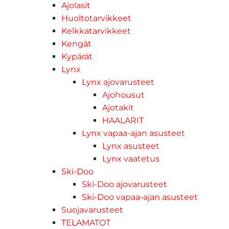
Ajolasit
Huoltotarvikkeet
Kelkkatarvikkeet
Kengät
Kypärät
Lynx
Lynx ajovarusteet
Ajohousut
Ajotakit
HAALARIT
Lynx vapaa-ajan asusteet
Lynx asusteet
Lynx vaatetus
Ski-Doo
Ski-Doo ajovarusteet
Ski-Doo vapaa-ajan asusteet
Suojavarusteet
TELAMATOT