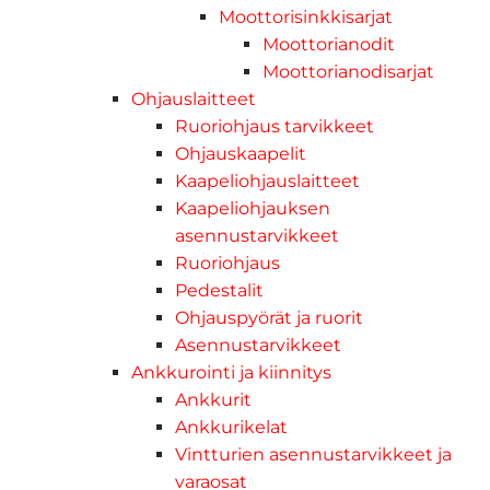
Moottorisinkkisarjat
Moottorianodit
Moottorianodisarjat
Ohjauslaitteet
Ruoriohjaus tarvikkeet
Ohjauskaapelit
Kaapeliohjauslaitteet
Kaapeliohjauksen
asennustarvikkeet
Ruoriohjaus
Pedestalit
Ohjauspyörät ja ruorit
Asennustarvikkeet
Ankkurointi ja kiinnitys
Ankkurit
Ankkurikelat
Vintturien asennustarvikkeet ja
varaosat