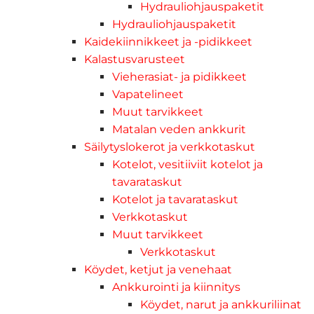
Hydrauliohjauspaketit
Hydrauliohjauspaketit
Kaidekiinnikkeet ja -pidikkeet
Kalastusvarusteet
Vieherasiat- ja pidikkeet
Vapatelineet
Muut tarvikkeet
Matalan veden ankkurit
Säilytyslokerot ja verkkotaskut
Kotelot, vesitiiviit kotelot ja
tavarataskut
Kotelot ja tavarataskut
Verkkotaskut
Muut tarvikkeet
Verkkotaskut
Köydet, ketjut ja venehaat
Ankkurointi ja kiinnitys
Köydet, narut ja ankkuriliinat