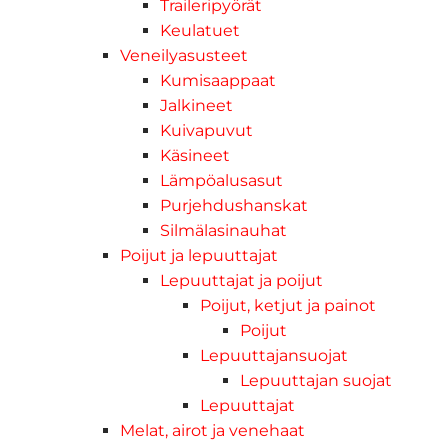
Traileripyörät
Keulatuet
Veneilyasusteet
Kumisaappaat
Jalkineet
Kuivapuvut
Käsineet
Lämpöalusasut
Purjehdushanskat
Silmälasinauhat
Poijut ja lepuuttajat
Lepuuttajat ja poijut
Poijut, ketjut ja painot
Poijut
Lepuuttajansuojat
Lepuuttajan suojat
Lepuuttajat
Melat, airot ja venehaat