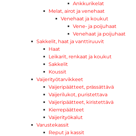
Ankkurikelat
Melat, airot ja venehaat
Venehaat ja koukut
Vene- ja poijuhaat
Venehaat ja poijuhaat
Sakkelit, haat ja vanttiruuvit
Haat
Leikarit, renkaat ja koukut
Sakkelit
Koussit
Vaijerityötarvikkeet
Vaijeripäätteet, prässättävä
Vaijerilukot, puristettava
Vaijeripäätteet, kiristettävä
Kierrepäätteet
Vaijerityökalut
Varustekassit
Reput ja kassit