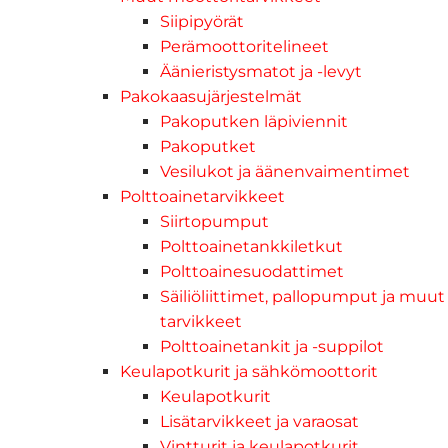
Siipipyörät
Perämoottoritelineet
Äänieristysmatot ja -levyt
Pakokaasujärjestelmät
Pakoputken läpiviennit
Pakoputket
Vesilukot ja äänenvaimentimet
Polttoainetarvikkeet
Siirtopumput
Polttoainetankkiletkut
Polttoainesuodattimet
Säiliöliittimet, pallopumput ja muut
tarvikkeet
Polttoainetankit ja -suppilot
Keulapotkurit ja sähkömoottorit
Keulapotkurit
Lisätarvikkeet ja varaosat
Vintturit ja keulapotkurit