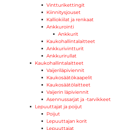
Vintturikettingit
Kiinnitysjouset
Kalliokiilat ja renkaat
Ankkurointi
Ankkurit
Kaukohallintalaitteet
Ankkurivintturit
Ankkurirullat
Kaukohallintalaitteet
Vaijeriläpiviennit
Kaukosäätökaapelit
Kaukosäätölaitteet
Vaijerin läpiviennit
Asennussarjat ja -tarvikkeet
Lepuuttajat ja poijut
Poijut
Lepuuttajan korit
Lepuuttajat