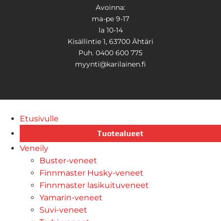
Avoinna:
ma-pe 9-17
la 10-14
Kisällintie 1, 63700 Ähtäri
Puh. 0400 600 775
myynti@karilainen.fi
Etusivulle
Tuotealueet
Veneily
Buster-veneet
Finnmaster Husky-veneet
Finnmaster lasikuituveneet
Yamarin-veneet
Suvi-veneet