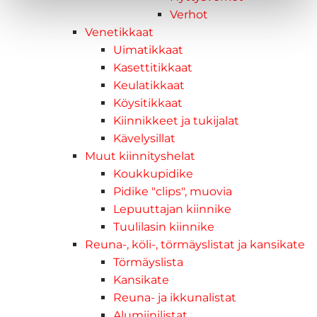
Verhot
Venetikkaat
Uimatikkaat
Kasettitikkaat
Keulatikkaat
Köysitikkaat
Kiinnikkeet ja tukijalat
Kävelysillat
Muut kiinnityshelat
Koukkupidike
Pidike "clips", muovia
Lepuuttajan kiinnike
Tuulilasin kiinnike
Reuna-, köli-, törmäyslistat ja kansikate
Törmäyslista
Kansikate
Reuna- ja ikkunalistat
Alumiinilistat