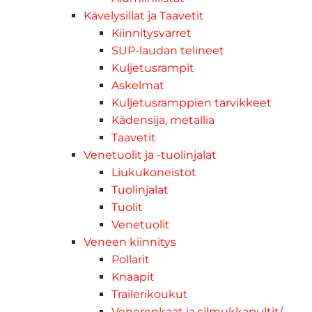
Kävelysillat ja Taavetit
Kiinnitysvarret
SUP-laudan telineet
Kuljetusrampit
Askelmat
Kuljetusramppien tarvikkeet
Kädensija, metallia
Taavetit
Venetuolit ja -tuolinjalat
Liukukoneistot
Tuolinjalat
Tuolit
Venetuolit
Veneen kiinnitys
Pollarit
Knaapit
Trailerikoukut
Venerenkaat ja silmukkapultit/-