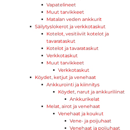
Vapatelineet
Muut tarvikkeet
Matalan veden ankkurit
Säilytyslokerot ja verkkotaskut
Kotelot, vesitiiviit kotelot ja
tavarataskut
Kotelot ja tavarataskut
Verkkotaskut
Muut tarvikkeet
Verkkotaskut
Köydet, ketjut ja venehaat
Ankkurointi ja kiinnitys
Köydet, narut ja ankkuriliinat
Ankkurikelat
Melat, airot ja venehaat
Venehaat ja koukut
Vene- ja poijuhaat
Venehaat ja poijuhaat