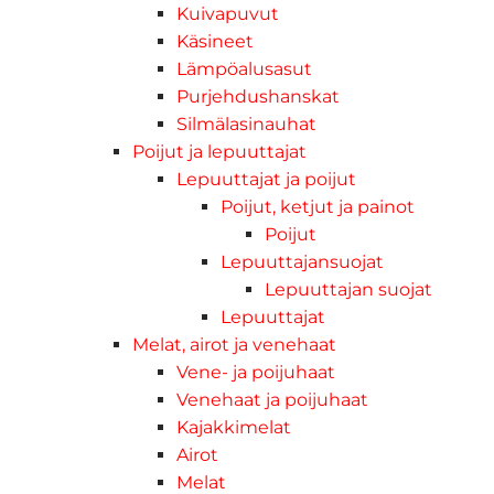
Kuivapuvut
Käsineet
Lämpöalusasut
Purjehdushanskat
Silmälasinauhat
Poijut ja lepuuttajat
Lepuuttajat ja poijut
Poijut, ketjut ja painot
Poijut
Lepuuttajansuojat
Lepuuttajan suojat
Lepuuttajat
Melat, airot ja venehaat
Vene- ja poijuhaat
Venehaat ja poijuhaat
Kajakkimelat
Airot
Melat