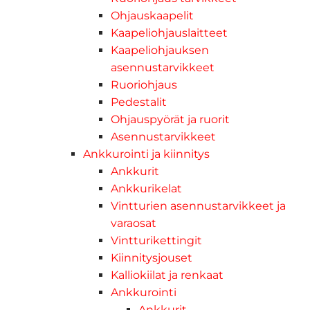
Ohjauskaapelit
Kaapeliohjauslaitteet
Kaapeliohjauksen
asennustarvikkeet
Ruoriohjaus
Pedestalit
Ohjauspyörät ja ruorit
Asennustarvikkeet
Ankkurointi ja kiinnitys
Ankkurit
Ankkurikelat
Vintturien asennustarvikkeet ja
varaosat
Vintturikettingit
Kiinnitysjouset
Kalliokiilat ja renkaat
Ankkurointi
Ankkurit