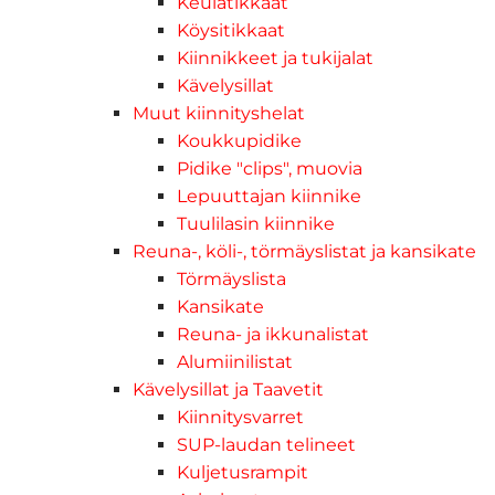
Keulatikkaat
Köysitikkaat
Kiinnikkeet ja tukijalat
Kävelysillat
Muut kiinnityshelat
Koukkupidike
Pidike "clips", muovia
Lepuuttajan kiinnike
Tuulilasin kiinnike
Reuna-, köli-, törmäyslistat ja kansikate
Törmäyslista
Kansikate
Reuna- ja ikkunalistat
Alumiinilistat
Kävelysillat ja Taavetit
Kiinnitysvarret
SUP-laudan telineet
Kuljetusrampit