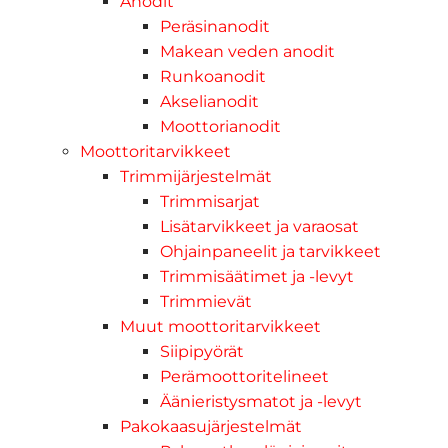
Anodit
Peräsinanodit
Makean veden anodit
Runkoanodit
Akselianodit
Moottorianodit
Moottoritarvikkeet
Trimmijärjestelmät
Trimmisarjat
Lisätarvikkeet ja varaosat
Ohjainpaneelit ja tarvikkeet
Trimmisäätimet ja -levyt
Trimmievät
Muut moottoritarvikkeet
Siipipyörät
Perämoottoritelineet
Äänieristysmatot ja -levyt
Pakokaasujärjestelmät