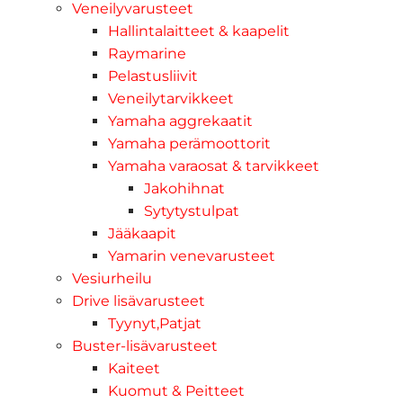
Veneilyvarusteet
Hallintalaitteet & kaapelit
Raymarine
Pelastusliivit
Veneilytarvikkeet
Yamaha aggrekaatit
Yamaha perämoottorit
Yamaha varaosat & tarvikkeet
Jakohihnat
Sytytystulpat
Jääkaapit
Yamarin venevarusteet
Vesiurheilu
Drive lisävarusteet
Tyynyt,Patjat
Buster-lisävarusteet
Kaiteet
Kuomut & Peitteet