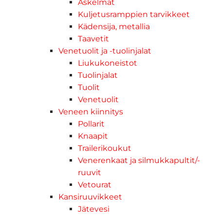
Askelmat
Kuljetusramppien tarvikkeet
Kädensija, metallia
Taavetit
Venetuolit ja -tuolinjalat
Liukukoneistot
Tuolinjalat
Tuolit
Venetuolit
Veneen kiinnitys
Pollarit
Knaapit
Trailerikoukut
Venerenkaat ja silmukkapultit/-
ruuvit
Vetourat
Kansiruuvikkeet
Jätevesi