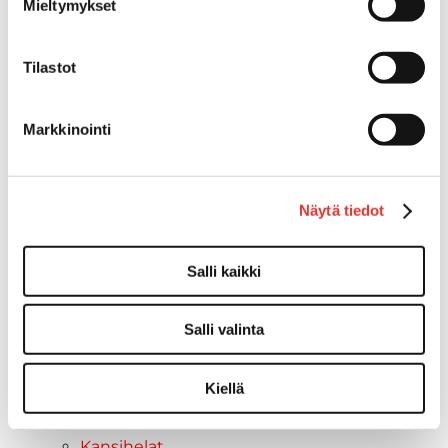
Mieltymykset
Vinssit
Piha ja puutarha
Tilastot
STIGA ajoleikkurit
STIGA ruohonleikkurit
STIGA robottileikkurit
Markkinointi
STIGA pienkoneet
STIGA lumilingot
Vapaa-aika
Näytä tiedot
Paidat
Hupparit
Takit
Salli kaikki
Ajolasit
Aurinkolasit
Salli valinta
Tarjoukset
Poistotuotteet
Kiellä
Lahjakortti
Maritim venetarvikkeet
Kansihelat