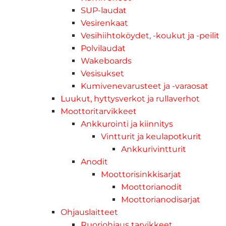
SUP-laudat
Vesirenkaat
Vesihiihtoköydet, -koukut ja -peilit
Polvilaudat
Wakeboards
Vesisukset
Kumivenevarusteet ja -varaosat
Luukut, hyttysverkot ja rullaverhot
Moottoritarvikkeet
Ankkurointi ja kiinnitys
Vintturit ja keulapotkurit
Ankkurivintturit
Anodit
Moottorisinkkisarjat
Moottorianodit
Moottorianodisarjat
Ohjauslaitteet
Ruoriohjaus tarvikkeet