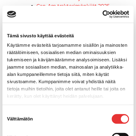
Can-Am traktorimönkijät 2025
Can-Am traktorimönkijät 2026
Can-Am SSV-Mallit
Traxter mallisto
Tämä sivusto käyttää evästeitä
Traxter 2025
Traxter 2026
Käytämme evästeitä tarjoamamme sisällön ja mainosten
Maverick mallisto
räätälöimiseen, sosiaalisen median ominaisuuksien
Maverick 2025
tukemiseen ja kävijämäärämme analysoimiseen. Lisäksi
Maverick 2026
jaamme sosiaalisen median, mainosalan ja analytiikka-
Mönkijöiden lisävarusteet ja -tarvikkeet
alan kumppaneillemme tietoja siitä, miten käytät
Ajolasit
sivustoamme. Kumppanimme voivat yhdistää näitä
tietoja muihin tietoihin, joita olet antanut heille tai joita on
Asusteet
kerätty, kun olet käyttänyt heidän palvelujaan.
Can-Am varusteet
Huoltotarvikkeet
Lisätietoja:
karilainen.fi/tietosuoja
Motobatt akut
Suostumuksen
Välttämätön
Puskulevyt
valinta
Rengas/Vannesetit
Työvalot