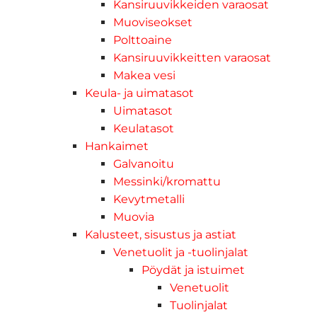
Kansiruuvikkeiden varaosat
Muoviseokset
Polttoaine
Kansiruuvikkeitten varaosat
Makea vesi
Keula- ja uimatasot
Uimatasot
Keulatasot
Hankaimet
Galvanoitu
Messinki/kromattu
Kevytmetalli
Muovia
Kalusteet, sisustus ja astiat
Venetuolit ja -tuolinjalat
Pöydät ja istuimet
Venetuolit
Tuolinjalat