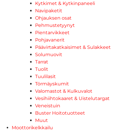
Kytkimet & Kytkinpaneeli
Navipaketit
Ohjauksen osat
Pehmustetyynyt
Pientarvikkeet
Pohjavanerit
Päävirtakatkaisimet & Sulakkeet
Solumuovit
Tarrat
Tuolit
Tuulilasit
Törmäyskumit
Valomastot & Kulkuvalot
Vesihiihtokaaret & Uistelutargat
Veneistuin
Buster Hoitotuotteet
Muut
Moottorikelkkailu