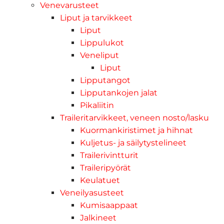
Venevarusteet
Liput ja tarvikkeet
Liput
Lippulukot
Veneliput
Liput
Lipputangot
Lipputankojen jalat
Pikaliitin
Traileritarvikkeet, veneen nosto/lasku
Kuormankiristimet ja hihnat
Kuljetus- ja säilytystelineet
Trailerivintturit
Traileripyörät
Keulatuet
Veneilyasusteet
Kumisaappaat
Jalkineet