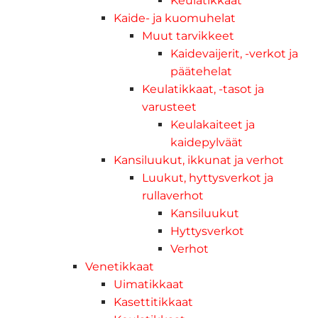
Keulatikkaat
Kaide- ja kuomuhelat
Muut tarvikkeet
Kaidevaijerit, -verkot ja
päätehelat
Keulatikkaat, -tasot ja
varusteet
Keulakaiteet ja
kaidepylväät
Kansiluukut, ikkunat ja verhot
Luukut, hyttysverkot ja
rullaverhot
Kansiluukut
Hyttysverkot
Verhot
Venetikkaat
Uimatikkaat
Kasettitikkaat