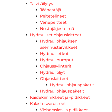
Talvisäilytys
Jäänestäjä
Peitetelineet
Venepeitteet
Nostojärjestelmä
Hydrauliset ohjauslaitteet
Hydrauliohjauksen
asennustarvikkeet
Hydrauliletkut
Hydraulipumput
Ohjaussylinterit
Hydrauliöljyt
Ohjauslaitteet
Hydrauliohjauspaketit
Hydrauliohjauspaketit
Kaidekiinnikkeet ja -pidikkeet
Kalastusvarusteet
Vieherasiat- ja pidikkeet