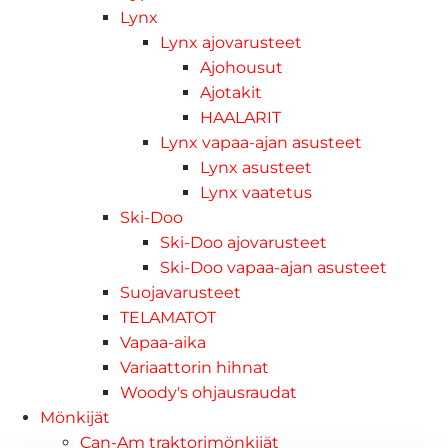
Lynx
Lynx ajovarusteet
Ajohousut
Ajotakit
HAALARIT
Lynx vapaa-ajan asusteet
Lynx asusteet
Lynx vaatetus
Ski-Doo
Ski-Doo ajovarusteet
Ski-Doo vapaa-ajan asusteet
Suojavarusteet
TELAMATOT
Vapaa-aika
Variaattorin hihnat
Woody's ohjausraudat
Mönkijät
Can-Am traktorimönkijät