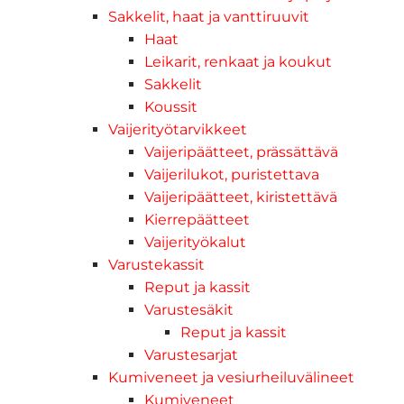
Sakkelit, haat ja vanttiruuvit
Haat
Leikarit, renkaat ja koukut
Sakkelit
Koussit
Vaijerityötarvikkeet
Vaijeripäätteet, prässättävä
Vaijerilukot, puristettava
Vaijeripäätteet, kiristettävä
Kierrepäätteet
Vaijerityökalut
Varustekassit
Reput ja kassit
Varustesäkit
Reput ja kassit
Varustesarjat
Kumiveneet ja vesiurheiluvälineet
Kumiveneet