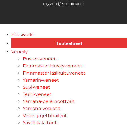
myynti@karilainen.fi
Etusivulle
Tuotealueet
Veneily
Buster-veneet
Finnmaster Husky-veneet
Finnmaster lasikuituveneet
Yamarin-veneet
Suvi-veneet
Terhi-veneet
Yamaha-perämoottorit
Yamaha-vesijetit
Vene- ja jettitrailerit
Savorak-laiturit