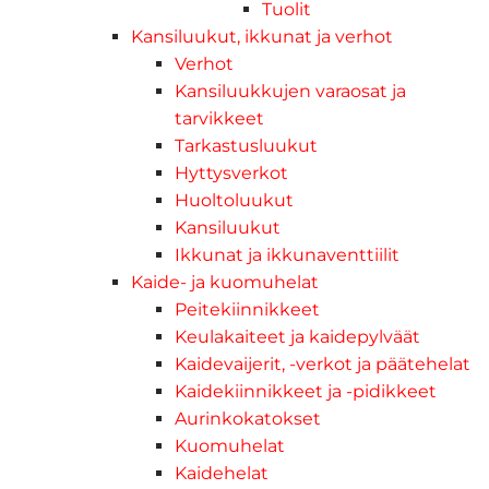
Tuolit
Kansiluukut, ikkunat ja verhot
Verhot
Kansiluukkujen varaosat ja
tarvikkeet
Tarkastusluukut
Hyttysverkot
Huoltoluukut
Kansiluukut
Ikkunat ja ikkunaventtiilit
Kaide- ja kuomuhelat
Peitekiinnikkeet
Keulakaiteet ja kaidepylväät
Kaidevaijerit, -verkot ja päätehelat
Kaidekiinnikkeet ja -pidikkeet
Aurinkokatokset
Kuomuhelat
Kaidehelat