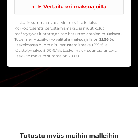
Vertailu eri maksuajoilla
Laskurin summat ovat arvio tulevista kuluista.
Korkoprosentti, perustamismaksu ja muut kulut
määräytyvät luotottajan sen hetkisten ehtojen mukaisesti.
Todellinen vuosikorko valitulla maksuajalla on
21.56 %
.
Laskelmassa huomioitu perustamismaksu
199
€ ja
käsittelymaksu
5.00
€/kk. Laskelma on suuntaa-antava.
Laskurin maksimisumma on 20 000.
Tutustu myös muihin malleihin