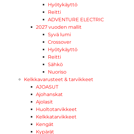
Hyötykäyttö
Reitti
ADVENTURE ELECTRIC
2027 vuoden mallit
Syvä lumi
Crossover
Hyötykäyttö
Reitti
Sähkö
Nuoriso
Kelkkavarusteet & tarvikkeet
AJOASUT
Ajohanskat
Ajolasit
Huoltotarvikkeet
Kelkkatarvikkeet
Kengät
Kypärät