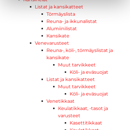
Listat ja kansikatteet
Törmäyslista
Reuna- ja ikkunalistat
Alumiinilistat
Kansikate
Venevarusteet
Reuna-, köli-, törmäyslistat ja
kansikate
Muut tarvikkeet
Köli- ja eväsuojat
Listat ja kansikatteet
Muut tarvikkeet
Köli- ja eväsuojat
Venetikkaat
Keulatikkaat, -tasot ja
varusteet
Kasettitikkaat