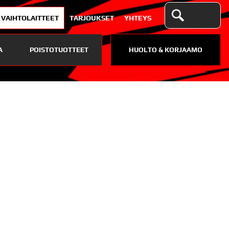
VAIHTOLAITTEET
TARJOUKSET
YHTEYS
A
POISTOTUOTTEET
HUOLTO & KORJAAMO