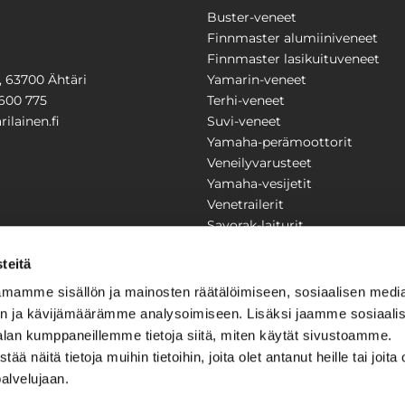
Buster-veneet
Finnmaster alumiiniveneet
Finnmaster lasikuituveneet
1, 63700 Ähtäri
Yamarin-veneet
600 775
Terhi-veneet
ilainen.fi
Suvi-veneet
Yamaha-perämoottorit
Veneilyvarusteet
Yamaha-vesijetit
Venetrailerit
Savorak-laiturit
PUUTARHA
KARILAINEN
teitä
Yritysesittely
mamme sisällön ja mainosten räätälöimiseen, sosiaalisen medi
Yhteystiedot
n ja kävijämäärämme analysoimiseen. Lisäksi jaamme sosiaali
LAITTEET
Huolto ja korjaamo
alan kumppaneillemme tietoja siitä, miten käytät sivustoamme.
Ajankohtaista
näitä tietoja muihin tietoihin, joita olet antanut heille tai joita 
Tarjouspyyntö
önkijät
palvelujaan.
Toimitusehdot