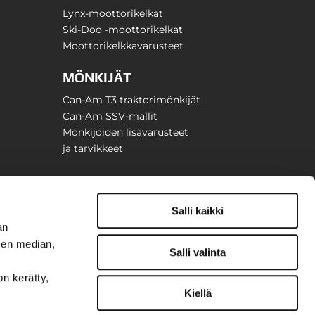
Lynx-moottorikelkat
Ski-Doo -moottorikelkat
Moottorikelkkavarusteet
MÖNKIJÄT
Can-Am T3 traktorimönkijät
Can-Am SSV-mallit
Mönkijöiden lisävarusteet
ja tarvikkeet
Salli kaikki
an
sen median,
Salli valinta
on kerätty,
Kiellä