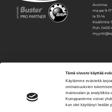
Avoinna:
ma-pe 9-17
la 10-14
Kisällintie 
Puh. 0400 
myynti@kar
PIHA & 
Tämä sivusto käyttää eväs
Stiga
Käytämme evästeitä tarjoa
ominaisuuksien tukemisee
VAIHTO
mainosalan ja analytiikka-
Kumppanimme voivat yhdistää 
Veneet
Kelkat ja m
kun olet käyttänyt heidän 