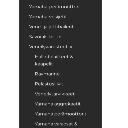
Yamaha-perämoottorit
Yamaha-vesijetit
Vene- ja jettitrailerit
Savorak-laiturit
Veneilyvarusteet »
Hallintalaitteet &
kaapelit
Raymarine
Pelastusliivit
Veneilytarvikkeet
Yamaha aggrekaatit
Yamaha perämoottorit
Yamaha varaosat &