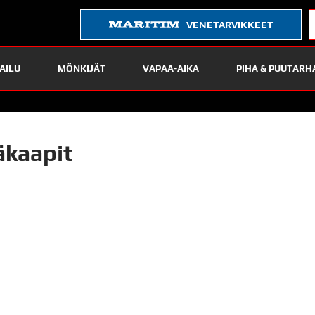
VENETARVIKKEET
AILU
MÖNKIJÄT
VAPAA-AIKA
PIHA & PUUTARH
äkaapit