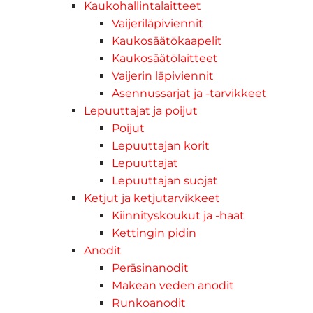
Kaukohallintalaitteet
Vaijeriläpiviennit
Kaukosäätökaapelit
Kaukosäätölaitteet
Vaijerin läpiviennit
Asennussarjat ja -tarvikkeet
Lepuuttajat ja poijut
Poijut
Lepuuttajan korit
Lepuuttajat
Lepuuttajan suojat
Ketjut ja ketjutarvikkeet
Kiinnityskoukut ja -haat
Kettingin pidin
Anodit
Peräsinanodit
Makean veden anodit
Runkoanodit