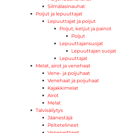
Silmälasinauhat
Poijut ja lepuuttajat
Lepuuttajat ja poijut
Poijut, ketjut ja painot
Poijut
Lepuuttajansuojat
Lepuuttajan suojat
Lepuuttajat
Melat, airot ja venehaat
Vene- ja poijuhaat
Venehaat ja poijuhaat
Kajakkimelat
Airot
Melat
Talvisäilytys
Jäänestäjä
Peitetelineet
Venepeitteet