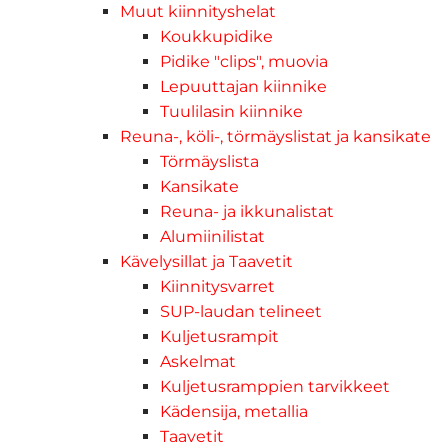
Muut kiinnityshelat
Koukkupidike
Pidike "clips", muovia
Lepuuttajan kiinnike
Tuulilasin kiinnike
Reuna-, köli-, törmäyslistat ja kansikate
Törmäyslista
Kansikate
Reuna- ja ikkunalistat
Alumiinilistat
Kävelysillat ja Taavetit
Kiinnitysvarret
SUP-laudan telineet
Kuljetusrampit
Askelmat
Kuljetusramppien tarvikkeet
Kädensija, metallia
Taavetit