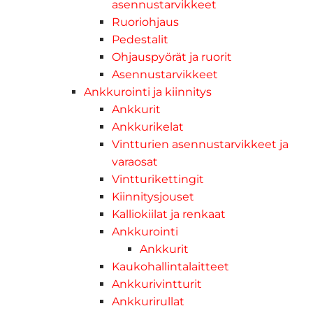
asennustarvikkeet
Ruoriohjaus
Pedestalit
Ohjauspyörät ja ruorit
Asennustarvikkeet
Ankkurointi ja kiinnitys
Ankkurit
Ankkurikelat
Vintturien asennustarvikkeet ja
varaosat
Vintturikettingit
Kiinnitysjouset
Kalliokiilat ja renkaat
Ankkurointi
Ankkurit
Kaukohallintalaitteet
Ankkurivintturit
Ankkurirullat