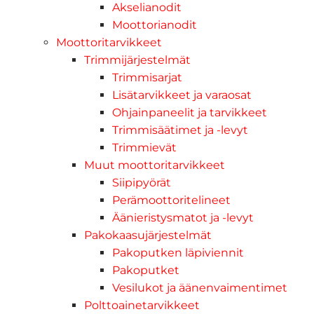
Akselianodit
Moottorianodit
Moottoritarvikkeet
Trimmijärjestelmät
Trimmisarjat
Lisätarvikkeet ja varaosat
Ohjainpaneelit ja tarvikkeet
Trimmisäätimet ja -levyt
Trimmievät
Muut moottoritarvikkeet
Siipipyörät
Perämoottoritelineet
Äänieristysmatot ja -levyt
Pakokaasujärjestelmät
Pakoputken läpiviennit
Pakoputket
Vesilukot ja äänenvaimentimet
Polttoainetarvikkeet