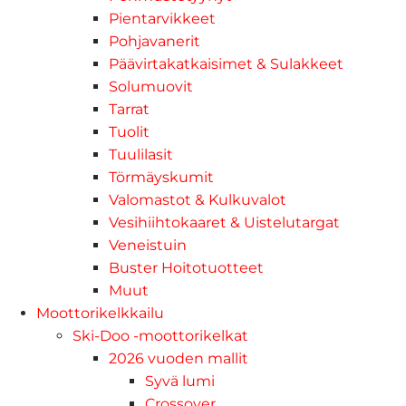
Pientarvikkeet
Pohjavanerit
Päävirtakatkaisimet & Sulakkeet
Solumuovit
Tarrat
Tuolit
Tuulilasit
Törmäyskumit
Valomastot & Kulkuvalot
Vesihiihtokaaret & Uistelutargat
Veneistuin
Buster Hoitotuotteet
Muut
Moottorikelkkailu
Ski-Doo -moottorikelkat
2026 vuoden mallit
Syvä lumi
Crossover