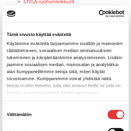
STIGA ruohonleikkurit
STIGA robottileikkurit
STIGA pienkoneet
STIGA lumilingot
Vapaa-aika
Tämä sivusto käyttää evästeitä
Paidat
Käytämme evästeitä tarjoamamme sisällön ja mainosten
Hupparit
räätälöimiseen, sosiaalisen median ominaisuuksien
Takit
tukemiseen ja kävijämäärämme analysoimiseen. Lisäksi
Ajolasit
jaamme sosiaalisen median, mainosalan ja analytiikka-
Aurinkolasit
alan kumppaneillemme tietoja siitä, miten käytät
Tarjoukset
sivustoamme. Kumppanimme voivat yhdistää näitä
Poistotuotteet
tietoja muihin tietoihin, joita olet antanut heille tai joita on
Lahjakortti
kerätty, kun olet käyttänyt heidän palvelujaan.
Maritim venetarvikkeet
Kansihelat
Lisätietoja:
karilainen.fi/tietosuoja
Suostumuksen
Listat ja kansikatteet
Välttämätön
valinta
Törmäyslista
Reuna- ja ikkunalistat