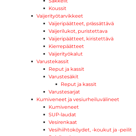
Sakkelit
Koussit
Vaijerityötarvikkeet
Vaijeripäätteet, prässättävä
Vaijerilukot, puristettava
Vaijeripäätteet, kiristettävä
Kierrepäätteet
Vaijerityökalut
Varustekassit
Reput ja kassit
Varustesäkit
Reput ja kassit
Varustesarjat
Kumiveneet ja vesiurheiluvälineet
Kumiveneet
SUP-laudat
Vesirenkaat
Vesihiihtoköydet, -koukut ja -peilit