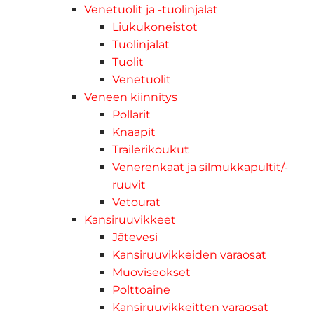
Venetuolit ja -tuolinjalat
Liukukoneistot
Tuolinjalat
Tuolit
Venetuolit
Veneen kiinnitys
Pollarit
Knaapit
Trailerikoukut
Venerenkaat ja silmukkapultit/-
ruuvit
Vetourat
Kansiruuvikkeet
Jätevesi
Kansiruuvikkeiden varaosat
Muoviseokset
Polttoaine
Kansiruuvikkeitten varaosat