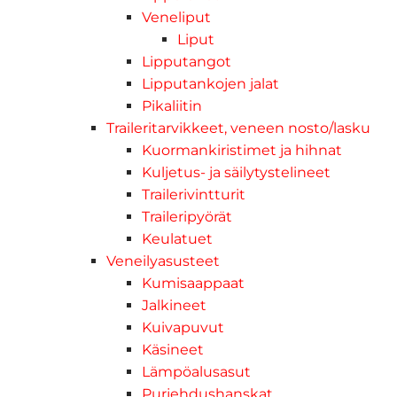
Veneliput
Liput
Lipputangot
Lipputankojen jalat
Pikaliitin
Traileritarvikkeet, veneen nosto/lasku
Kuormankiristimet ja hihnat
Kuljetus- ja säilytystelineet
Trailerivintturit
Traileripyörät
Keulatuet
Veneilyasusteet
Kumisaappaat
Jalkineet
Kuivapuvut
Käsineet
Lämpöalusasut
Purjehdushanskat