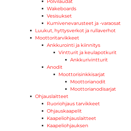
Polvilaudat
Wakeboards
Vesisukset
Kumivenevarusteet ja -varaosat
Luukut, hyttysverkot ja rullaverhot
Moottoritarvikkeet
Ankkurointi ja kiinnitys
Vintturit ja keulapotkurit
Ankkurivintturit
Anodit
Moottorisinkkisarjat
Moottorianodit
Moottorianodisarjat
Ohjauslaitteet
Ruoriohjaus tarvikkeet
Ohjauskaapelit
Kaapeliohjauslaitteet
Kaapeliohjauksen