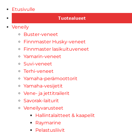
Etusivulle
Tuotealueet
Veneily
Buster-veneet
Finnmaster Husky-veneet
Finnmaster lasikuituveneet
Yamarin-veneet
Suvi-veneet
Terhi-veneet
Yamaha-perämoottorit
Yamaha-vesijetit
Vene- ja jettitrailerit
Savorak-laiturit
Veneilyvarusteet
Hallintalaitteet & kaapelit
Raymarine
Pelastusliivit