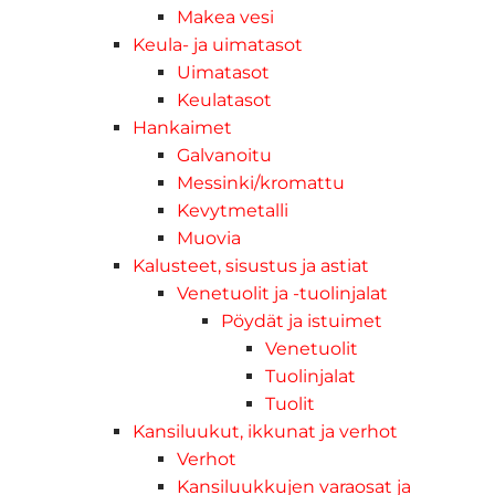
Makea vesi
Keula- ja uimatasot
Uimatasot
Keulatasot
Hankaimet
Galvanoitu
Messinki/kromattu
Kevytmetalli
Muovia
Kalusteet, sisustus ja astiat
Venetuolit ja -tuolinjalat
Pöydät ja istuimet
Venetuolit
Tuolinjalat
Tuolit
Kansiluukut, ikkunat ja verhot
Verhot
Kansiluukkujen varaosat ja