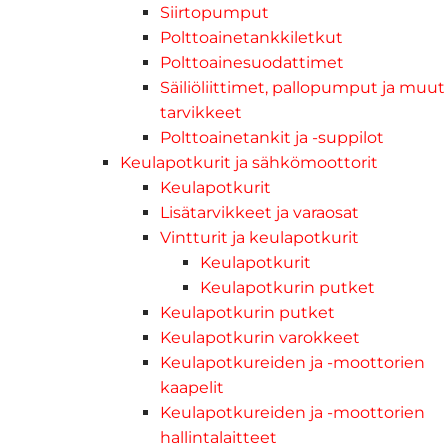
Siirtopumput
Polttoainetankkiletkut
Polttoainesuodattimet
Säiliöliittimet, pallopumput ja muut
tarvikkeet
Polttoainetankit ja -suppilot
Keulapotkurit ja sähkömoottorit
Keulapotkurit
Lisätarvikkeet ja varaosat
Vintturit ja keulapotkurit
Keulapotkurit
Keulapotkurin putket
Keulapotkurin putket
Keulapotkurin varokkeet
Keulapotkureiden ja -moottorien
kaapelit
Keulapotkureiden ja -moottorien
hallintalaitteet