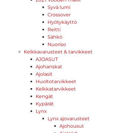
Syvä lumi
Crossover
Hyötykäyttö
Reitti
Sähkö
Nuoriso
Kelkkavarusteet & tarvikkeet
AJOASUT
Ajohanskat
Ajolasit
Huoltotarvikkeet
Kelkkatarvikkeet
Kengät
Kypärät
Lynx
Lynx ajovarusteet
Ajohousut