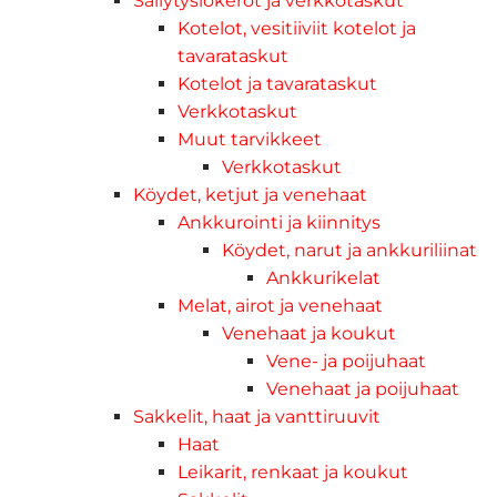
Säilytyslokerot ja verkkotaskut
Kotelot, vesitiiviit kotelot ja
tavarataskut
Kotelot ja tavarataskut
Verkkotaskut
Muut tarvikkeet
Verkkotaskut
Köydet, ketjut ja venehaat
Ankkurointi ja kiinnitys
Köydet, narut ja ankkuriliinat
Ankkurikelat
Melat, airot ja venehaat
Venehaat ja koukut
Vene- ja poijuhaat
Venehaat ja poijuhaat
Sakkelit, haat ja vanttiruuvit
Haat
Leikarit, renkaat ja koukut