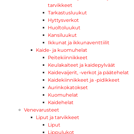
tarvikkeet
Tarkastusluukut
Hyttysverkot
Huoltoluukut
Kansiluukut
Ikkunat ja ikkunaventtiilit
Kaide- ja kuomuhelat
Peitekiinnikkeet
Keulakaiteet ja kaidepylväät
Kaidevaijerit, -verkot ja päätehelat
Kaidekiinnikkeet ja -pidikkeet
Aurinkokatokset
Kuomuhelat
Kaidehelat
Venevarusteet
Liput ja tarvikkeet
Liput
Lippulukot