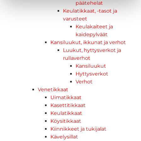
päätehelat
Keulatikkaat, -tasot ja
varusteet
Keulakaiteet ja
kaidepylväät
Kansiluukut, ikkunat ja verhot
Luukut, hyttysverkot ja
rullaverhot
Kansiluukut
Hyttysverkot
Verhot
Venetikkaat
Uimatikkaat
Kasettitikkaat
Keulatikkaat
Köysitikkaat
Kiinnikkeet ja tukijalat
Kävelysillat