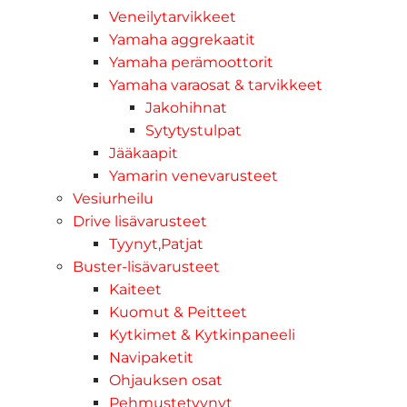
Veneilytarvikkeet
Yamaha aggrekaatit
Yamaha perämoottorit
Yamaha varaosat & tarvikkeet
Jakohihnat
Sytytystulpat
Jääkaapit
Yamarin venevarusteet
Vesiurheilu
Drive lisävarusteet
Tyynyt,Patjat
Buster-lisävarusteet
Kaiteet
Kuomut & Peitteet
Kytkimet & Kytkinpaneeli
Navipaketit
Ohjauksen osat
Pehmustetyynyt