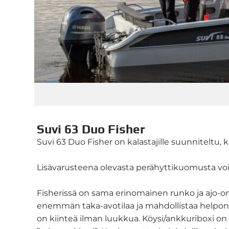
Suvi 63 Duo Fisher
Suvi 63 Duo Fisher on kalastajille suunniteltu,
Lisävarusteena olevasta perähyttikuomusta voi h
Fisherissä on sama erinomainen runko ja ajo-o
enemmän taka-avotilaa ja mahdollistaa helpon li
on kiinteä ilman luukkua. Köysi/ankkuriboxi o