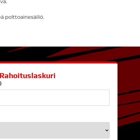
vä.
ä polttoainesäiliö.
Rahoituslaskuri
)