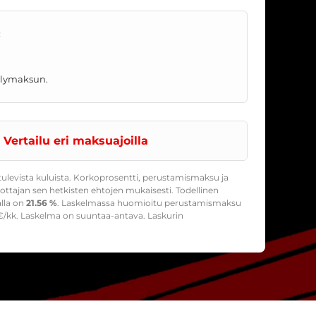
:
telymaksun.
Vertailu eri maksuajoilla
ulevista kuluista. Korkoprosentti, perustamismaksu ja
ttajan sen hetkisten ehtojen mukaisesti. Todellinen
alla on
21.56 %
. Laskelmassa huomioitu perustamismaksu
/kk. Laskelma on suuntaa-antava. Laskurin