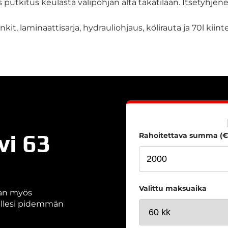
 putkitus keulasta välipohjan alta takatilaan. Itsetyhjene
it, laminaattisarja, hydrauliohjaus, kölirauta ja 70l kiinte
vi 63
Rahoitettava summa (€
Valittu maksuaika
aan myös
nallesi pidemmän