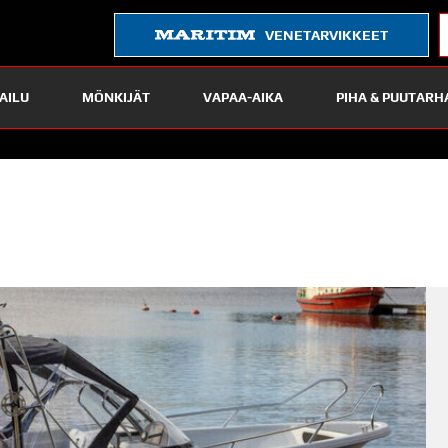
VENETARVIKKEET
AILU
MÖNKIJÄT
VAPAA-AIKA
PIHA & PUUTARH