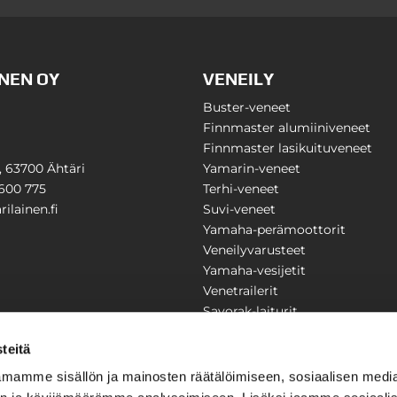
NEN OY
VENEILY
Buster-veneet
Finnmaster alumiiniveneet
Finnmaster lasikuituveneet
1, 63700 Ähtäri
Yamarin-veneet
600 775
Terhi-veneet
ilainen.fi
Suvi-veneet
Yamaha-perämoottorit
Veneilyvarusteet
Yamaha-vesijetit
Venetrailerit
Savorak-laiturit
PUUTARHA
KARILAINEN
teitä
Yritysesittely
mamme sisällön ja mainosten räätälöimiseen, sosiaalisen medi
Yhteystiedot