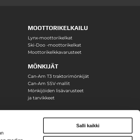
MOOTTORIKELKAILU
Lynx-moottorikelkat
Ski-Doo -moottorikelkat
Moottorikelkkavarusteet
MÖNKIJÄT
Can-Am T3 traktorimönkijät
Can-Am SSV-mallit
Mönkijöiden lisävarusteet
ja tarvikkeet
Salli kaikki
an