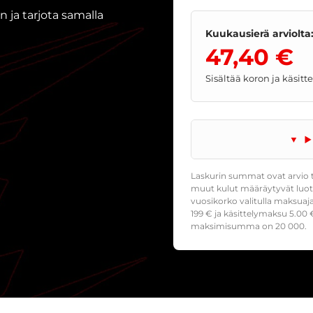
 ja tarjota samalla
Kuukausierä arviolta
47,40 €
Sisältää koron ja käsit
Laskurin summat ovat arvio t
muut kulut määräytyvät luoto
vuosikorko valitulla maksuaj
199
€ ja käsittelymaksu
5.00
€
maksimisumma on 20 000.