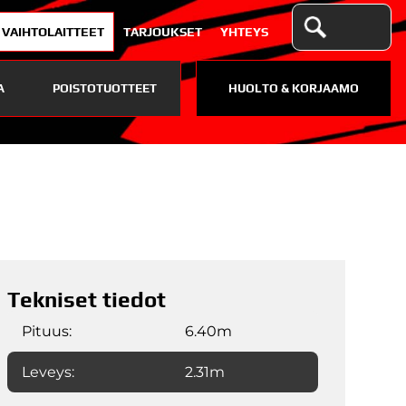
VAIHTOLAITTEET
TARJOUKSET
YHTEYS
A
POISTOTUOTTEET
HUOLTO & KORJAAMO
Tekniset tiedot
Pituus:
6.40m
Leveys:
2.31m