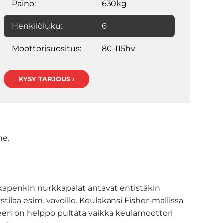
Paino:
630kg
Henkilöluku:
6
Moottorisuositus:
80-115hv
KYSY TARJOUS ›
ne.
akapenkin nurkkapalat antavat entistäkin
ilaa esim. vavoille. Keulakansi Fisher-mallissa
teen on helppo pultata vaikka keulamoottori