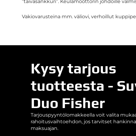
”taivasankkuri”. Keulamoottorin johdoille valmis
Vakiovarusteina mm. väliovi, verhoillut kuppipenk
Kysy tarjous
tuotteesta - Su
Duo Fisher
Tarjouspyyntölomakkeella voit valita muk
rahoitusvaihtoehdon, jos tarvitset hankin
maksuajan.