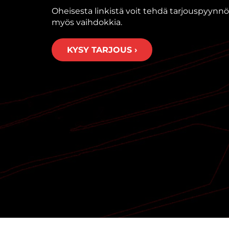
Oheisesta linkistä voit tehdä tarjouspyynnön
myös vaihdokkia.
KYSY TARJOUS ›