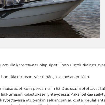
 kuomulla katettava tuplapulpetillinen uistelu/kalastusve
ankkia etuosan, väliseinän ja takaosan erillään.
minaisuudet kuin perusmallin 63 Duo:ssa. Irrotettavat t
ikkumisen kalastuksen yhteydessä. Kaksi pitkää säilytyst
n käytettävissä etupenkin selkänojan aukosta. Keulakan