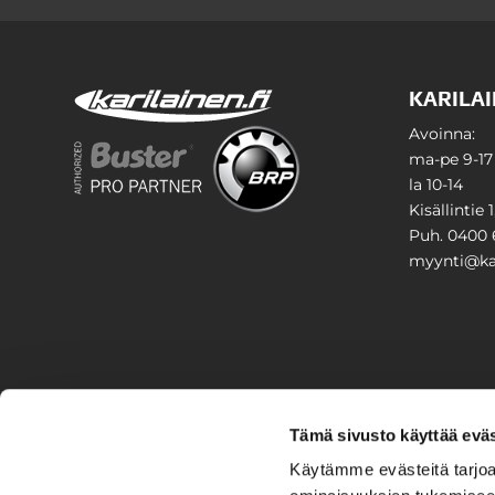
KARILAI
Avoinna:
ma-pe 9-17
la 10-14
Kisällintie 
Puh. 0400 
myynti@kar
PIHA & 
Tämä sivusto käyttää eväs
Stiga
Käytämme evästeitä tarjoa