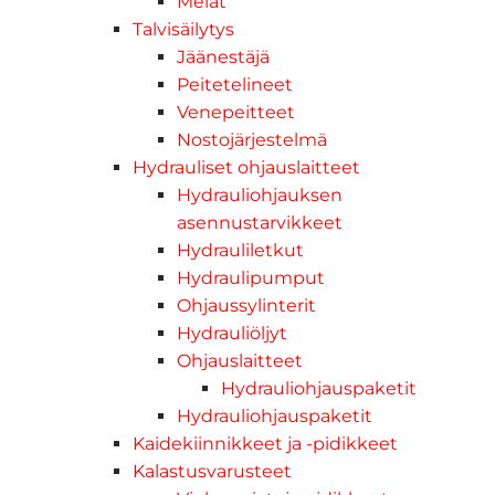
Melat
Talvisäilytys
Jäänestäjä
Peitetelineet
Venepeitteet
Nostojärjestelmä
Hydrauliset ohjauslaitteet
Hydrauliohjauksen
asennustarvikkeet
Hydrauliletkut
Hydraulipumput
Ohjaussylinterit
Hydrauliöljyt
Ohjauslaitteet
Hydrauliohjauspaketit
Hydrauliohjauspaketit
Kaidekiinnikkeet ja -pidikkeet
Kalastusvarusteet