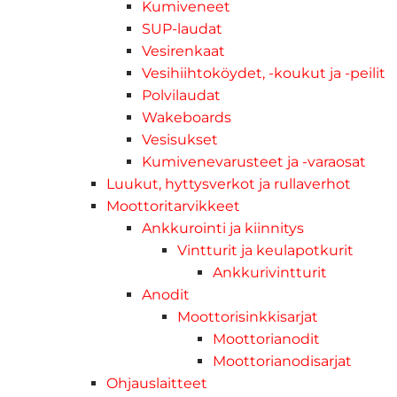
Kumiveneet
SUP-laudat
Vesirenkaat
Vesihiihtoköydet, -koukut ja -peilit
Polvilaudat
Wakeboards
Vesisukset
Kumivenevarusteet ja -varaosat
Luukut, hyttysverkot ja rullaverhot
Moottoritarvikkeet
Ankkurointi ja kiinnitys
Vintturit ja keulapotkurit
Ankkurivintturit
Anodit
Moottorisinkkisarjat
Moottorianodit
Moottorianodisarjat
Ohjauslaitteet