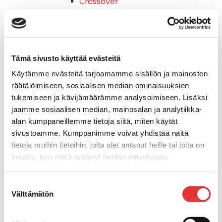
Crossover
Hyötykäyttö
Reitti
ADVENTURE ELECTRIC
2027 vuoden mallit
Tämä sivusto käyttää evästeitä
Syvä lumi
Käytämme evästeitä tarjoamamme sisällön ja mainosten
Crossover
räätälöimiseen, sosiaalisen median ominaisuuksien
Hyötykäyttö
tukemiseen ja kävijämäärämme analysoimiseen. Lisäksi
Reitti
jaamme sosiaalisen median, mainosalan ja analytiikka-
Sähkö
alan kumppaneillemme tietoja siitä, miten käytät
Nuoriso
sivustoamme. Kumppanimme voivat yhdistää näitä
Kelkkavarusteet & tarvikkeet
tietoja muihin tietoihin, joita olet antanut heille tai joita on
AJOASUT
kerätty, kun olet käyttänyt heidän palvelujaan.
Ajohanskat
Ajolasit
Lisätietoja:
karilainen.fi/tietosuoja
Suostumuksen
Huoltotarvikkeet
Välttämätön
valinta
Kelkkatarvikkeet
Kengät