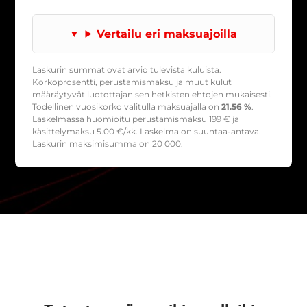
Vertailu eri maksuajoilla
Laskurin summat ovat arvio tulevista kuluista.
Korkoprosentti, perustamismaksu ja muut kulut
määräytyvät luotottajan sen hetkisten ehtojen mukaisesti.
Todellinen vuosikorko valitulla maksuajalla on
21.56 %
.
Laskelmassa huomioitu perustamismaksu
199
€ ja
käsittelymaksu
5.00
€/kk. Laskelma on suuntaa-antava.
Laskurin maksimisumma on 20 000.