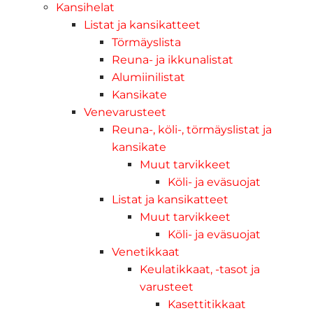
Kansihelat
Listat ja kansikatteet
Törmäyslista
Reuna- ja ikkunalistat
Alumiinilistat
Kansikate
Venevarusteet
Reuna-, köli-, törmäyslistat ja
kansikate
Muut tarvikkeet
Köli- ja eväsuojat
Listat ja kansikatteet
Muut tarvikkeet
Köli- ja eväsuojat
Venetikkaat
Keulatikkaat, -tasot ja
varusteet
Kasettitikkaat