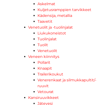
Askelmat
Kuljetusramppien tarvikkeet
Kädensija, metallia
Taavetit
Venetuolit ja -tuolinjalat
Liukukoneistot
Tuolinjalat
Tuolit
Venetuolit
Veneen kiinnitys
Pollarit
Knaapit
Trailerikoukut
Venerenkaat ja silmukkapultit/-
ruuvit
Vetourat
Kansiruuvikkeet
Jätevesi