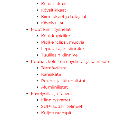
Keulatikkaat
Köysitikkaat
Kiinnikkeet ja tukijalat
Kävelysillat
Muut kiinnityshelat
Koukkupidike
Pidike "clips", muovia
Lepuuttajan kiinnike
Tuulilasin kiinnike
Reuna-, köli-, törmäyslistat ja kansikate
Törmäyslista
Kansikate
Reuna- ja ikkunalistat
Alumiinilistat
Kävelysillat ja Taavetit
Kiinnitysvarret
SUP-laudan telineet
Kuljetusrampit