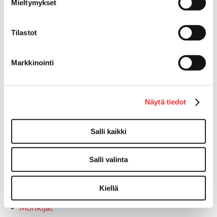
Kypärät
Mieltymykset
Lynx
Lynx ajovarusteet
Tilastot
Ajohousut
Ajotakit
HAALARIT
Markkinointi
Lynx vapaa-ajan asusteet
Lynx asusteet
Lynx vaatetus
Näytä tiedot
Ski-Doo
Ski-Doo ajovarusteet
Salli kaikki
Ski-Doo vapaa-ajan asusteet
Suojavarusteet
TELAMATOT
Salli valinta
Vapaa-aika
Variaattorin hihnat
Kiellä
Woody's ohjausraudat
Mönkijät