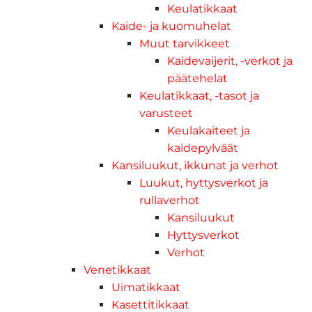
Keulatikkaat
Kaide- ja kuomuhelat
Muut tarvikkeet
Kaidevaijerit, -verkot ja
päätehelat
Keulatikkaat, -tasot ja
varusteet
Keulakaiteet ja
kaidepylväät
Kansiluukut, ikkunat ja verhot
Luukut, hyttysverkot ja
rullaverhot
Kansiluukut
Hyttysverkot
Verhot
Venetikkaat
Uimatikkaat
Kasettitikkaat