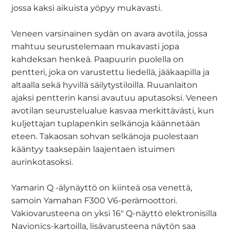
jossa kaksi aikuista yöpyy mukavasti.
Veneen varsinainen sydän on avara avotila, jossa
mahtuu seurustelemaan mukavasti jopa
kahdeksan henkeä. Paapuurin puolella on
pentteri, joka on varustettu liedellä, jääkaapilla ja
altaalla sekä hyvillä säilytystiloilla. Ruuanlaiton
ajaksi pentterin kansi avautuu aputasoksi. Veneen
avotilan seurustelualue kasvaa merkittävästi, kun
kuljettajan tuplapenkin selkänoja käännetään
eteen. Takaosan sohvan selkänoja puolestaan
kääntyy taaksepäin laajentaen istuimen
aurinkotasoksi.
Yamarin Q -älynäyttö on kiinteä osa venettä,
samoin Yamahan F300 V6-perämoottori.
Vakiovarusteena on yksi 16" Q-näyttö elektronisilla
Navionics-kartoilla, lisävarusteena näytön saa