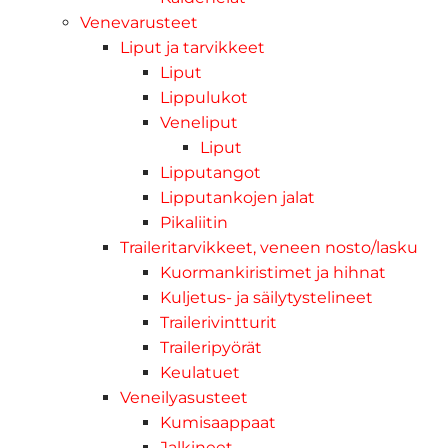
Venevarusteet
Liput ja tarvikkeet
Liput
Lippulukot
Veneliput
Liput
Lipputangot
Lipputankojen jalat
Pikaliitin
Traileritarvikkeet, veneen nosto/lasku
Kuormankiristimet ja hihnat
Kuljetus- ja säilytystelineet
Trailerivintturit
Traileripyörät
Keulatuet
Veneilyasusteet
Kumisaappaat
Jalkineet