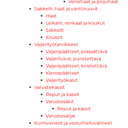
Venehaat ja poijuhaat
Sakkelit, haat ja vanttiruuvit
Haat
Leikarit, renkaat ja koukut
Sakkelit
Koussit
Vaijerityötarvikkeet
Vaijeripäätteet, prässättävä
Vaijerilukot, puristettava
Vaijeripäätteet, kiristettävä
Kierrepäätteet
Vaijerityökalut
Varustekassit
Reput ja kassit
Varustesäkit
Reput ja kassit
Varustesarjat
Kumiveneet ja vesiurheiluvälineet