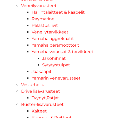
Veneilyvarusteet
Hallintalaitteet & kaapelit
Raymarine
Pelastusliivit
Veneilytarvikkeet
Yamaha aggrekaatit
Yamaha perämoottorit
Yamaha varaosat & tarvikkeet
Jakohihnat
Sytytystulpat
Jääkaapit
Yamarin venevarusteet
Vesiurheilu
Drive lisävarusteet
Tyynyt,Patjat
Buster-lisävarusteet
Kaiteet
Kuomut & Peitteet