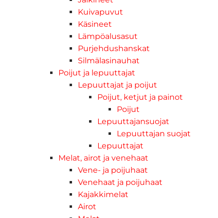
Kuivapuvut
Käsineet
Lämpöalusasut
Purjehdushanskat
Silmälasinauhat
Poijut ja lepuuttajat
Lepuuttajat ja poijut
Poijut, ketjut ja painot
Poijut
Lepuuttajansuojat
Lepuuttajan suojat
Lepuuttajat
Melat, airot ja venehaat
Vene- ja poijuhaat
Venehaat ja poijuhaat
Kajakkimelat
Airot