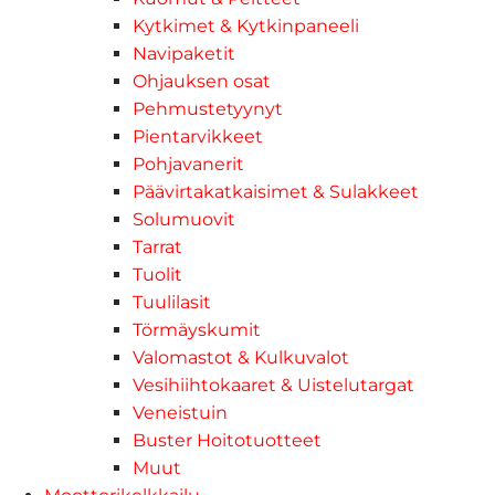
Kytkimet & Kytkinpaneeli
Navipaketit
Ohjauksen osat
Pehmustetyynyt
Pientarvikkeet
Pohjavanerit
Päävirtakatkaisimet & Sulakkeet
Solumuovit
Tarrat
Tuolit
Tuulilasit
Törmäyskumit
Valomastot & Kulkuvalot
Vesihiihtokaaret & Uistelutargat
Veneistuin
Buster Hoitotuotteet
Muut