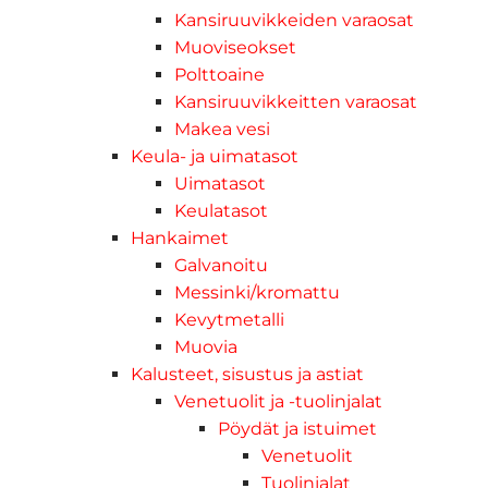
Kansiruuvikkeiden varaosat
Muoviseokset
Polttoaine
Kansiruuvikkeitten varaosat
Makea vesi
Keula- ja uimatasot
Uimatasot
Keulatasot
Hankaimet
Galvanoitu
Messinki/kromattu
Kevytmetalli
Muovia
Kalusteet, sisustus ja astiat
Venetuolit ja -tuolinjalat
Pöydät ja istuimet
Venetuolit
Tuolinjalat