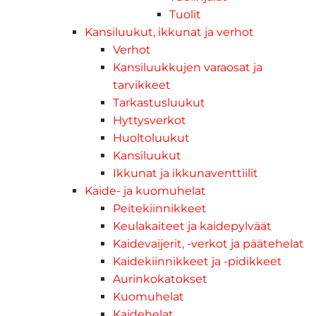
Tuolit
Kansiluukut, ikkunat ja verhot
Verhot
Kansiluukkujen varaosat ja
tarvikkeet
Tarkastusluukut
Hyttysverkot
Huoltoluukut
Kansiluukut
Ikkunat ja ikkunaventtiilit
Kaide- ja kuomuhelat
Peitekiinnikkeet
Keulakaiteet ja kaidepylväät
Kaidevaijerit, -verkot ja päätehelat
Kaidekiinnikkeet ja -pidikkeet
Aurinkokatokset
Kuomuhelat
Kaidehelat