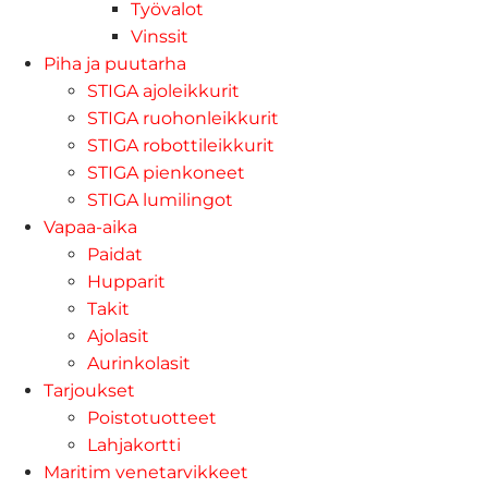
Työvalot
Vinssit
Piha ja puutarha
STIGA ajoleikkurit
STIGA ruohonleikkurit
STIGA robottileikkurit
STIGA pienkoneet
STIGA lumilingot
Vapaa-aika
Paidat
Hupparit
Takit
Ajolasit
Aurinkolasit
Tarjoukset
Poistotuotteet
Lahjakortti
Maritim venetarvikkeet