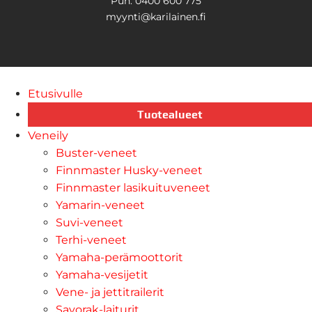
Puh. 0400 600 775
myynti@karilainen.fi
Etusivulle
Tuotealueet
Veneily
Buster-veneet
Finnmaster Husky-veneet
Finnmaster lasikuituveneet
Yamarin-veneet
Suvi-veneet
Terhi-veneet
Yamaha-perämoottorit
Yamaha-vesijetit
Vene- ja jettitrailerit
Savorak-laiturit