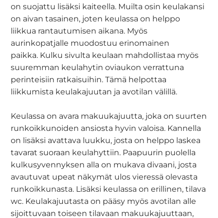
on suojattu lisäksi kaiteella. Muilta osin keulakansi
on aivan tasainen, joten keulassa on helppo
liikkua rantautumisen aikana. Myös
aurinkopatjalle muodostuu erinomainen
paikka. Kulku sivulta keulaan mahdollistaa myös
suuremman keulahytin oviaukon verrattuna
perinteisiin ratkaisuihin. Tämä helpottaa
liikkumista keulakajuutan ja avotilan välillä.
Keulassa on avara makuukajuutta, joka on suurten
runkoikkunoiden ansiosta hyvin valoisa. Kannella
on lisäksi avattava luukku, josta on helppo laskea
tavarat suoraan keulahyttiin. Paapuurin puolella
kulkusyvennyksen alla on mukava divaani, josta
avautuvat upeat näkymät ulos vieressä olevasta
runkoikkunasta. Lisäksi keulassa on erillinen, tilava
wc. Keulakajuutasta on pääsy myös avotilan alle
sijoittuvaan toiseen tilavaan makuukajuuttaan,