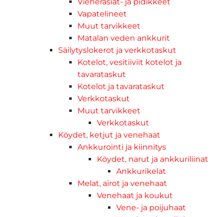
Vieherasiat- ja pidikkeet
Vapatelineet
Muut tarvikkeet
Matalan veden ankkurit
Säilytyslokerot ja verkkotaskut
Kotelot, vesitiiviit kotelot ja
tavarataskut
Kotelot ja tavarataskut
Verkkotaskut
Muut tarvikkeet
Verkkotaskut
Köydet, ketjut ja venehaat
Ankkurointi ja kiinnitys
Köydet, narut ja ankkuriliinat
Ankkurikelat
Melat, airot ja venehaat
Venehaat ja koukut
Vene- ja poijuhaat