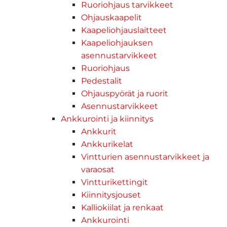
Ruoriohjaus tarvikkeet
Ohjauskaapelit
Kaapeliohjauslaitteet
Kaapeliohjauksen
asennustarvikkeet
Ruoriohjaus
Pedestalit
Ohjauspyörät ja ruorit
Asennustarvikkeet
Ankkurointi ja kiinnitys
Ankkurit
Ankkurikelat
Vintturien asennustarvikkeet ja
varaosat
Vintturikettingit
Kiinnitysjouset
Kalliokiilat ja renkaat
Ankkurointi