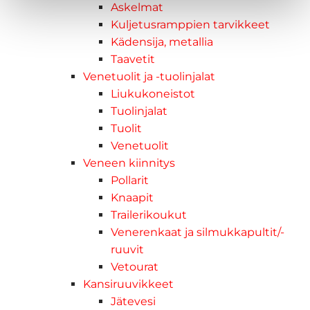
Askelmat
Kuljetusramppien tarvikkeet
Kädensija, metallia
Taavetit
Venetuolit ja -tuolinjalat
Liukukoneistot
Tuolinjalat
Tuolit
Venetuolit
Veneen kiinnitys
Pollarit
Knaapit
Trailerikoukut
Venerenkaat ja silmukkapultit/-
ruuvit
Vetourat
Kansiruuvikkeet
Jätevesi