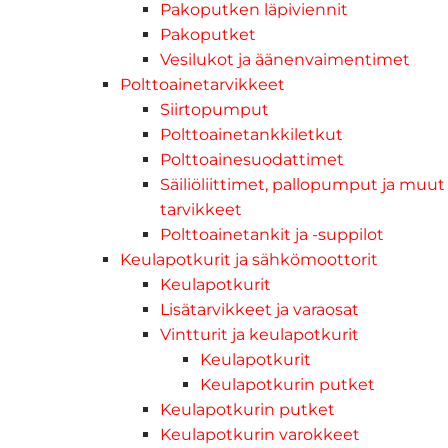
Pakoputken läpiviennit
Pakoputket
Vesilukot ja äänenvaimentimet
Polttoainetarvikkeet
Siirtopumput
Polttoainetankkiletkut
Polttoainesuodattimet
Säiliöliittimet, pallopumput ja muut
tarvikkeet
Polttoainetankit ja -suppilot
Keulapotkurit ja sähkömoottorit
Keulapotkurit
Lisätarvikkeet ja varaosat
Vintturit ja keulapotkurit
Keulapotkurit
Keulapotkurin putket
Keulapotkurin putket
Keulapotkurin varokkeet