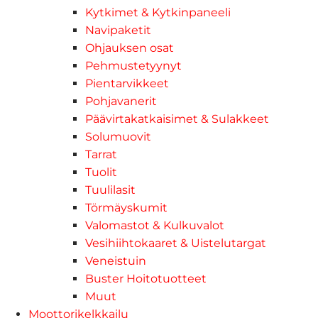
Kytkimet & Kytkinpaneeli
Navipaketit
Ohjauksen osat
Pehmustetyynyt
Pientarvikkeet
Pohjavanerit
Päävirtakatkaisimet & Sulakkeet
Solumuovit
Tarrat
Tuolit
Tuulilasit
Törmäyskumit
Valomastot & Kulkuvalot
Vesihiihtokaaret & Uistelutargat
Veneistuin
Buster Hoitotuotteet
Muut
Moottorikelkkailu