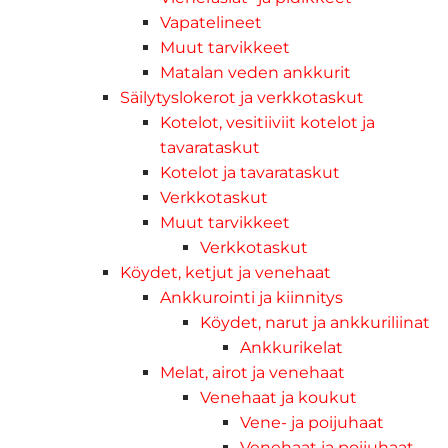
Vapatelineet
Muut tarvikkeet
Matalan veden ankkurit
Säilytyslokerot ja verkkotaskut
Kotelot, vesitiiviit kotelot ja
tavarataskut
Kotelot ja tavarataskut
Verkkotaskut
Muut tarvikkeet
Verkkotaskut
Köydet, ketjut ja venehaat
Ankkurointi ja kiinnitys
Köydet, narut ja ankkuriliinat
Ankkurikelat
Melat, airot ja venehaat
Venehaat ja koukut
Vene- ja poijuhaat
Venehaat ja poijuhaat