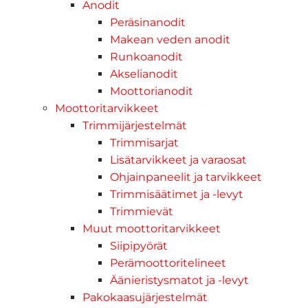
Anodit
Peräsinanodit
Makean veden anodit
Runkoanodit
Akselianodit
Moottorianodit
Moottoritarvikkeet
Trimmijärjestelmät
Trimmisarjat
Lisätarvikkeet ja varaosat
Ohjainpaneelit ja tarvikkeet
Trimmisäätimet ja -levyt
Trimmievät
Muut moottoritarvikkeet
Siipipyörät
Perämoottoritelineet
Äänieristysmatot ja -levyt
Pakokaasujärjestelmät