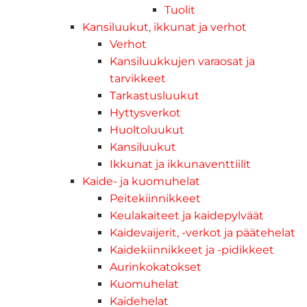
Tuolit
Kansiluukut, ikkunat ja verhot
Verhot
Kansiluukkujen varaosat ja
tarvikkeet
Tarkastusluukut
Hyttysverkot
Huoltoluukut
Kansiluukut
Ikkunat ja ikkunaventtiilit
Kaide- ja kuomuhelat
Peitekiinnikkeet
Keulakaiteet ja kaidepylväät
Kaidevaijerit, -verkot ja päätehelat
Kaidekiinnikkeet ja -pidikkeet
Aurinkokatokset
Kuomuhelat
Kaidehelat