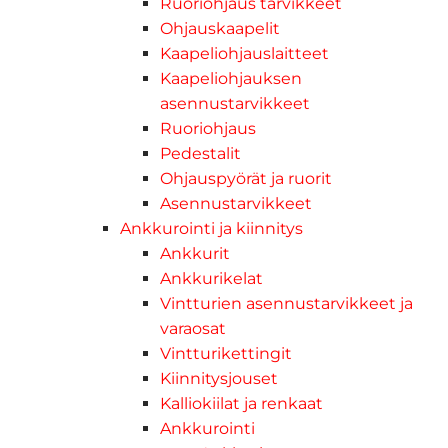
Ruoriohjaus tarvikkeet
Ohjauskaapelit
Kaapeliohjauslaitteet
Kaapeliohjauksen
asennustarvikkeet
Ruoriohjaus
Pedestalit
Ohjauspyörät ja ruorit
Asennustarvikkeet
Ankkurointi ja kiinnitys
Ankkurit
Ankkurikelat
Vintturien asennustarvikkeet ja
varaosat
Vintturikettingit
Kiinnitysjouset
Kalliokiilat ja renkaat
Ankkurointi