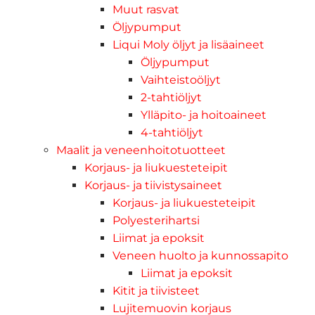
Muut rasvat
Öljypumput
Liqui Moly öljyt ja lisäaineet
Öljypumput
Vaihteistoöljyt
2-tahtiöljyt
Ylläpito- ja hoitoaineet
4-tahtiöljyt
Maalit ja veneenhoitotuotteet
Korjaus- ja liukuesteteipit
Korjaus- ja tiivistysaineet
Korjaus- ja liukuesteteipit
Polyesterihartsi
Liimat ja epoksit
Veneen huolto ja kunnossapito
Liimat ja epoksit
Kitit ja tiivisteet
Lujitemuovin korjaus