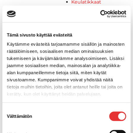
Keulatikkaat
Kaide- ja kuomuhelat
Muut tarvikkeet
Kaidevaijerit, -verkot ja
päätehelat
Tämä sivusto käyttää evästeitä
Keulatikkaat, -tasot ja
Käytämme evästeitä tarjoamamme sisällön ja mainosten
varusteet
räätälöimiseen, sosiaalisen median ominaisuuksien
Keulakaiteet ja
tukemiseen ja kävijämäärämme analysoimiseen. Lisäksi
kaidepylväät
jaamme sosiaalisen median, mainosalan ja analytiikka-
Kansiluukut, ikkunat ja verhot
alan kumppaneillemme tietoja siitä, miten käytät
Luukut, hyttysverkot ja
sivustoamme. Kumppanimme voivat yhdistää näitä
rullaverhot
tietoja muihin tietoihin, joita olet antanut heille tai joita on
Kansiluukut
kerätty, kun olet käyttänyt heidän palvelujaan.
Hyttysverkot
Verhot
Lisätietoja:
karilainen.fi/tietosuoja
Suostumuksen
Venetikkaat
Välttämätön
valinta
Uimatikkaat
Kasettitikkaat