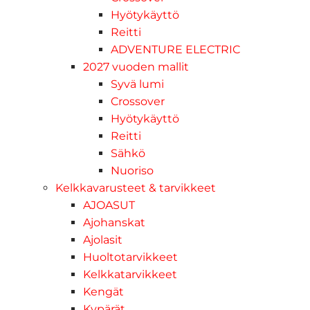
Hyötykäyttö
Reitti
ADVENTURE ELECTRIC
2027 vuoden mallit
Syvä lumi
Crossover
Hyötykäyttö
Reitti
Sähkö
Nuoriso
Kelkkavarusteet & tarvikkeet
AJOASUT
Ajohanskat
Ajolasit
Huoltotarvikkeet
Kelkkatarvikkeet
Kengät
Kypärät