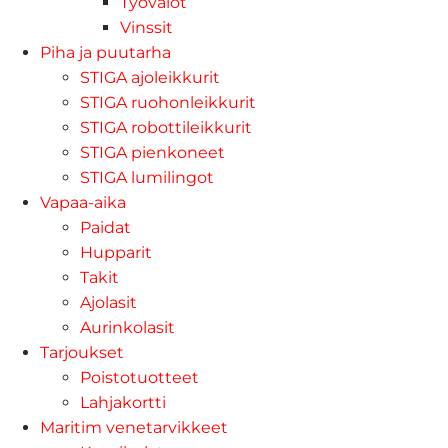
Työvalot
Vinssit
Piha ja puutarha
STIGA ajoleikkurit
STIGA ruohonleikkurit
STIGA robottileikkurit
STIGA pienkoneet
STIGA lumilingot
Vapaa-aika
Paidat
Hupparit
Takit
Ajolasit
Aurinkolasit
Tarjoukset
Poistotuotteet
Lahjakortti
Maritim venetarvikkeet