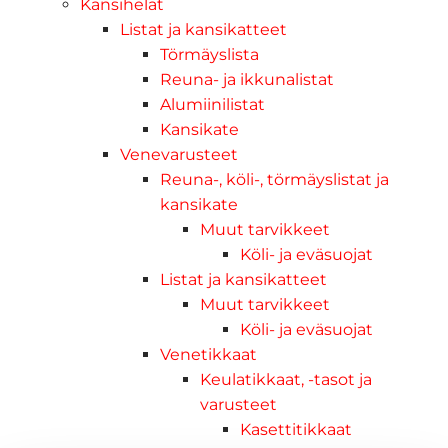
Kansihelat
Listat ja kansikatteet
Törmäyslista
Reuna- ja ikkunalistat
Alumiinilistat
Kansikate
Venevarusteet
Reuna-, köli-, törmäyslistat ja
kansikate
Muut tarvikkeet
Köli- ja eväsuojat
Listat ja kansikatteet
Muut tarvikkeet
Köli- ja eväsuojat
Venetikkaat
Keulatikkaat, -tasot ja
varusteet
Kasettitikkaat