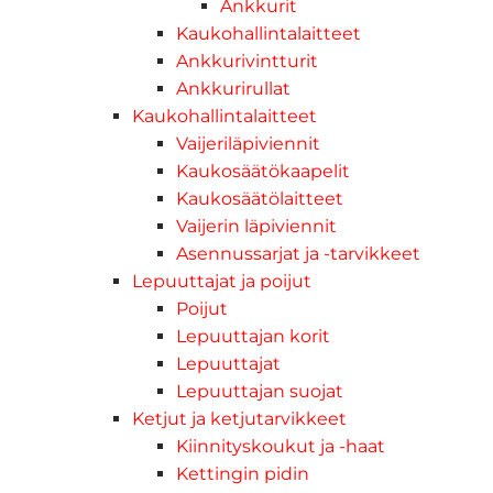
Ankkurit
Kaukohallintalaitteet
Ankkurivintturit
Ankkurirullat
Kaukohallintalaitteet
Vaijeriläpiviennit
Kaukosäätökaapelit
Kaukosäätölaitteet
Vaijerin läpiviennit
Asennussarjat ja -tarvikkeet
Lepuuttajat ja poijut
Poijut
Lepuuttajan korit
Lepuuttajat
Lepuuttajan suojat
Ketjut ja ketjutarvikkeet
Kiinnityskoukut ja -haat
Kettingin pidin