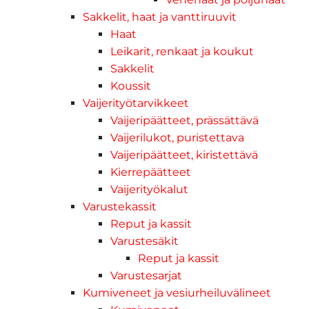
Sakkelit, haat ja vanttiruuvit
Haat
Leikarit, renkaat ja koukut
Sakkelit
Koussit
Vaijerityötarvikkeet
Vaijeripäätteet, prässättävä
Vaijerilukot, puristettava
Vaijeripäätteet, kiristettävä
Kierrepäätteet
Vaijerityökalut
Varustekassit
Reput ja kassit
Varustesäkit
Reput ja kassit
Varustesarjat
Kumiveneet ja vesiurheiluvälineet