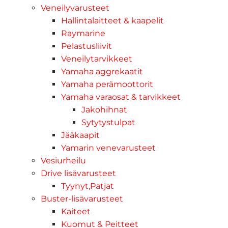
Veneilyvarusteet
Hallintalaitteet & kaapelit
Raymarine
Pelastusliivit
Veneilytarvikkeet
Yamaha aggrekaatit
Yamaha perämoottorit
Yamaha varaosat & tarvikkeet
Jakohihnat
Sytytystulpat
Jääkaapit
Yamarin venevarusteet
Vesiurheilu
Drive lisävarusteet
Tyynyt,Patjat
Buster-lisävarusteet
Kaiteet
Kuomut & Peitteet