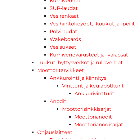
Kumiveneet
SUP-laudat
Vesirenkaat
Vesihiihtoköydet, -koukut ja -peilit
Polvilaudat
Wakeboards
Vesisukset
Kumivenevarusteet ja -varaosat
Luukut, hyttysverkot ja rullaverhot
Moottoritarvikkeet
Ankkurointi ja kiinnitys
Vintturit ja keulapotkurit
Ankkurivintturit
Anodit
Moottorisinkkisarjat
Moottorianodit
Moottorianodisarjat
Ohjauslaitteet