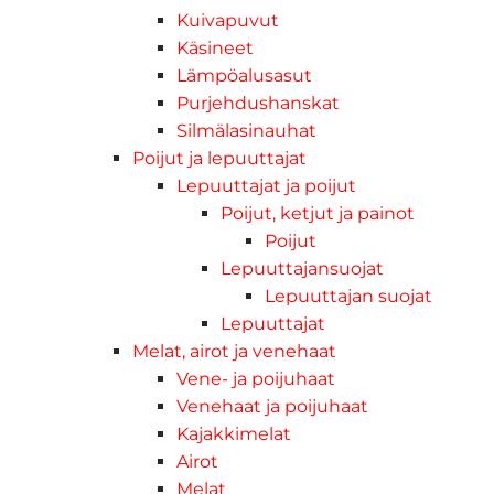
Kuivapuvut
Käsineet
Lämpöalusasut
Purjehdushanskat
Silmälasinauhat
Poijut ja lepuuttajat
Lepuuttajat ja poijut
Poijut, ketjut ja painot
Poijut
Lepuuttajansuojat
Lepuuttajan suojat
Lepuuttajat
Melat, airot ja venehaat
Vene- ja poijuhaat
Venehaat ja poijuhaat
Kajakkimelat
Airot
Melat