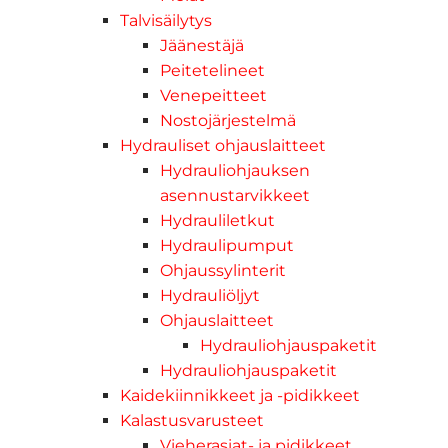
Talvisäilytys
Jäänestäjä
Peitetelineet
Venepeitteet
Nostojärjestelmä
Hydrauliset ohjauslaitteet
Hydrauliohjauksen
asennustarvikkeet
Hydrauliletkut
Hydraulipumput
Ohjaussylinterit
Hydrauliöljyt
Ohjauslaitteet
Hydrauliohjauspaketit
Hydrauliohjauspaketit
Kaidekiinnikkeet ja -pidikkeet
Kalastusvarusteet
Vieherasiat- ja pidikkeet