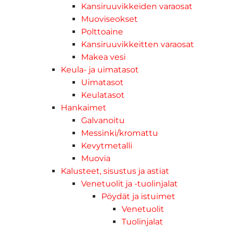
Kansiruuvikkeiden varaosat
Muoviseokset
Polttoaine
Kansiruuvikkeitten varaosat
Makea vesi
Keula- ja uimatasot
Uimatasot
Keulatasot
Hankaimet
Galvanoitu
Messinki/kromattu
Kevytmetalli
Muovia
Kalusteet, sisustus ja astiat
Venetuolit ja -tuolinjalat
Pöydät ja istuimet
Venetuolit
Tuolinjalat