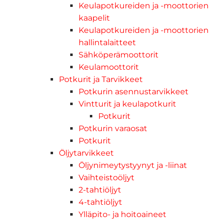
Keulapotkureiden ja -moottorien
kaapelit
Keulapotkureiden ja -moottorien
hallintalaitteet
Sähköperämoottorit
Keulamoottorit
Potkurit ja Tarvikkeet
Potkurin asennustarvikkeet
Vintturit ja keulapotkurit
Potkurit
Potkurin varaosat
Potkurit
Öljytarvikkeet
Öljynimeytystyynyt ja -liinat
Vaihteistoöljyt
2-tahtiöljyt
4-tahtiöljyt
Ylläpito- ja hoitoaineet