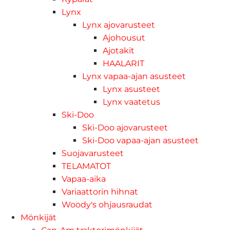
Lynx
Lynx ajovarusteet
Ajohousut
Ajotakit
HAALARIT
Lynx vapaa-ajan asusteet
Lynx asusteet
Lynx vaatetus
Ski-Doo
Ski-Doo ajovarusteet
Ski-Doo vapaa-ajan asusteet
Suojavarusteet
TELAMATOT
Vapaa-aika
Variaattorin hihnat
Woody's ohjausraudat
Mönkijät