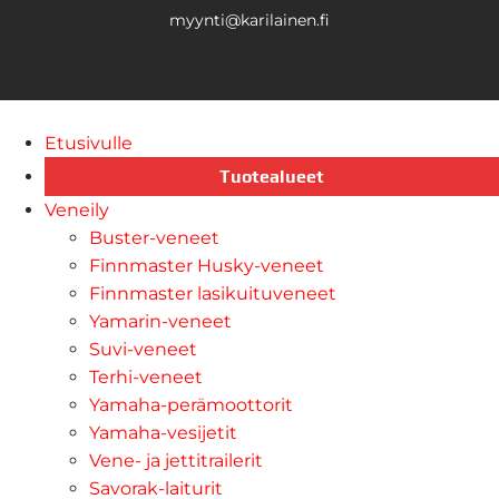
myynti@karilainen.fi
Etusivulle
Tuotealueet
Veneily
Buster-veneet
Finnmaster Husky-veneet
Finnmaster lasikuituveneet
Yamarin-veneet
Suvi-veneet
Terhi-veneet
Yamaha-perämoottorit
Yamaha-vesijetit
Vene- ja jettitrailerit
Savorak-laiturit