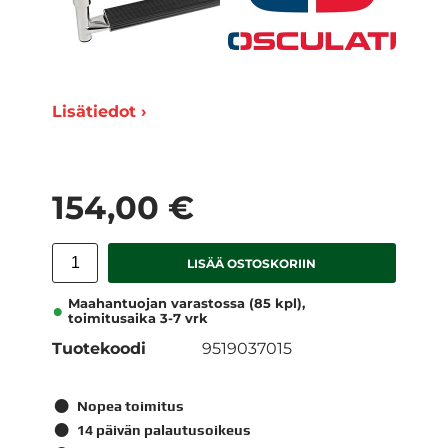
Lisätiedot ›
154,00 €
LISÄÄ OSTOSKORIIN
Maahantuojan varastossa (85 kpl),
toimitusaika 3-7 vrk
Tuotekoodi
9519037015
Nopea toimitus
14 päivän palautusoikeus