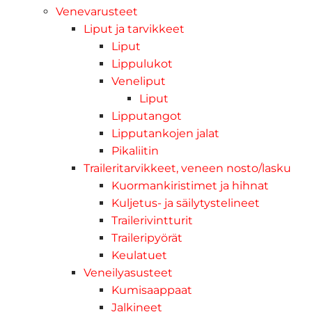
Venevarusteet
Liput ja tarvikkeet
Liput
Lippulukot
Veneliput
Liput
Lipputangot
Lipputankojen jalat
Pikaliitin
Traileritarvikkeet, veneen nosto/lasku
Kuormankiristimet ja hihnat
Kuljetus- ja säilytystelineet
Trailerivintturit
Traileripyörät
Keulatuet
Veneilyasusteet
Kumisaappaat
Jalkineet