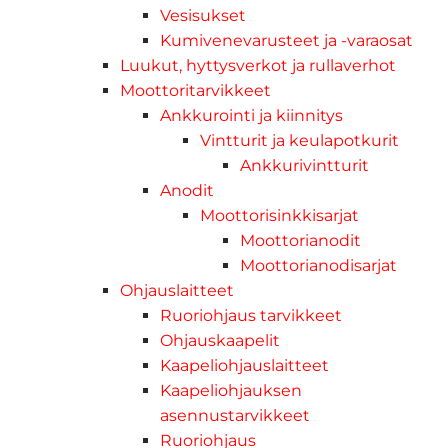
Vesisukset
Kumivenevarusteet ja -varaosat
Luukut, hyttysverkot ja rullaverhot
Moottoritarvikkeet
Ankkurointi ja kiinnitys
Vintturit ja keulapotkurit
Ankkurivintturit
Anodit
Moottorisinkkisarjat
Moottorianodit
Moottorianodisarjat
Ohjauslaitteet
Ruoriohjaus tarvikkeet
Ohjauskaapelit
Kaapeliohjauslaitteet
Kaapeliohjauksen
asennustarvikkeet
Ruoriohjaus