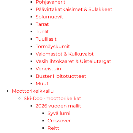
Pohjavanerit
Päävirtakatkaisimet & Sulakkeet
Solumuovit
Tarrat
Tuolit
Tuulilasit
Törmäyskumit
Valomastot & Kulkuvalot
Vesihiihtokaaret & Uistelutargat
Veneistuin
Buster Hoitotuotteet
Muut
Moottorikelkkailu
Ski-Doo -moottorikelkat
2026 vuoden mallit
Syvä lumi
Crossover
Reitti