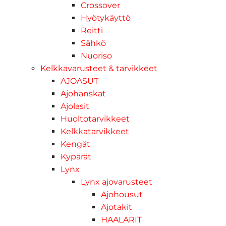
Crossover
Hyötykäyttö
Reitti
Sähkö
Nuoriso
Kelkkavarusteet & tarvikkeet
AJOASUT
Ajohanskat
Ajolasit
Huoltotarvikkeet
Kelkkatarvikkeet
Kengät
Kypärät
Lynx
Lynx ajovarusteet
Ajohousut
Ajotakit
HAALARIT