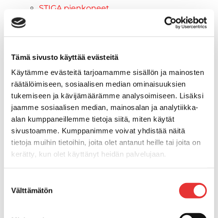
STIGA pienkoneet
STIGA lumilingot
Vapaa-aika
Paidat
Hupparit
Tämä sivusto käyttää evästeitä
Takit
Käytämme evästeitä tarjoamamme sisällön ja mainosten
Ajolasit
räätälöimiseen, sosiaalisen median ominaisuuksien
Aurinkolasit
tukemiseen ja kävijämäärämme analysoimiseen. Lisäksi
Tarjoukset
jaamme sosiaalisen median, mainosalan ja analytiikka-
Poistotuotteet
alan kumppaneillemme tietoja siitä, miten käytät
Lahjakortti
sivustoamme. Kumppanimme voivat yhdistää näitä
Maritim venetarvikkeet
tietoja muihin tietoihin, joita olet antanut heille tai joita on
Kansihelat
kerätty, kun olet käyttänyt heidän palvelujaan.
Listat ja kansikatteet
Lisätietoja:
karilainen.fi/tietosuoja
Törmäyslista
Suostumuksen
Reuna- ja ikkunalistat
Välttämätön
valinta
Alumiinilistat
Kansikate