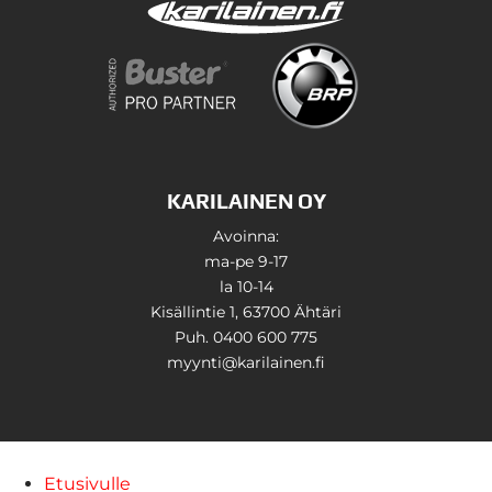
KARILAINEN OY
Avoinna:
ma-pe 9-17
la 10-14
Kisällintie 1, 63700 Ähtäri
Puh. 0400 600 775
myynti@karilainen.fi
Etusivulle