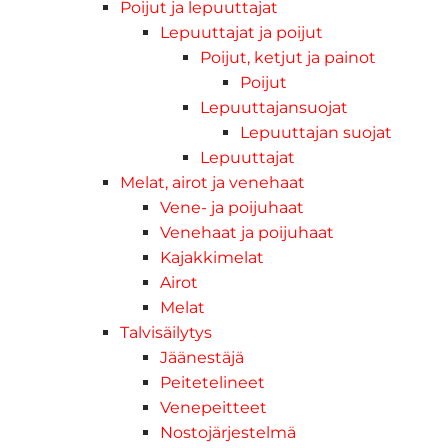
Poijut ja lepuuttajat
Lepuuttajat ja poijut
Poijut, ketjut ja painot
Poijut
Lepuuttajansuojat
Lepuuttajan suojat
Lepuuttajat
Melat, airot ja venehaat
Vene- ja poijuhaat
Venehaat ja poijuhaat
Kajakkimelat
Airot
Melat
Talvisäilytys
Jäänestäjä
Peitetelineet
Venepeitteet
Nostojärjestelmä