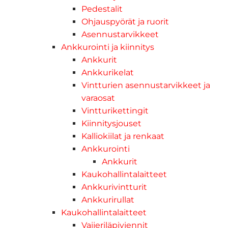
Pedestalit
Ohjauspyörät ja ruorit
Asennustarvikkeet
Ankkurointi ja kiinnitys
Ankkurit
Ankkurikelat
Vintturien asennustarvikkeet ja
varaosat
Vintturikettingit
Kiinnitysjouset
Kalliokiilat ja renkaat
Ankkurointi
Ankkurit
Kaukohallintalaitteet
Ankkurivintturit
Ankkurirullat
Kaukohallintalaitteet
Vaijeriläpiviennit