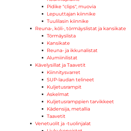
Pidike "clips", muovia
Lepuuttajan kiinnike
Tuulilasin kiinnike
Reuna-, köli-, törmäyslistat ja kansikate
Törmäyslista
Kansikate
Reuna- ja ikkunalistat
Alumiinilistat
Kävelysillat ja Taavetit
Kiinnitysvarret
SUP-laudan telineet
Kuljetusrampit
Askelmat
Kuljetusramppien tarvikkeet
Kädensija, metallia
Taavetit
Venetuolit ja -tuolinjalat
Liukukoneistot