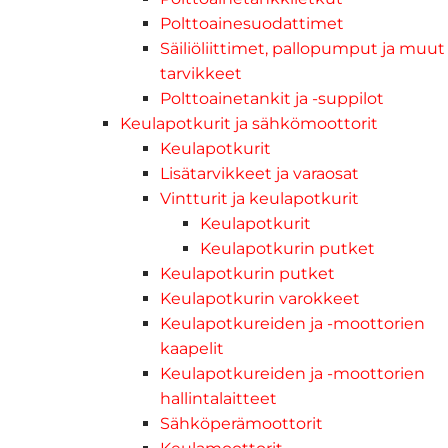
Polttoainesuodattimet
Säiliöliittimet, pallopumput ja muut
tarvikkeet
Polttoainetankit ja -suppilot
Keulapotkurit ja sähkömoottorit
Keulapotkurit
Lisätarvikkeet ja varaosat
Vintturit ja keulapotkurit
Keulapotkurit
Keulapotkurin putket
Keulapotkurin putket
Keulapotkurin varokkeet
Keulapotkureiden ja -moottorien
kaapelit
Keulapotkureiden ja -moottorien
hallintalaitteet
Sähköperämoottorit