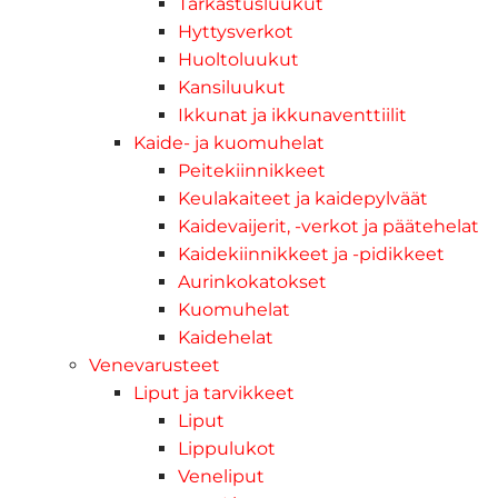
Tarkastusluukut
Hyttysverkot
Huoltoluukut
Kansiluukut
Ikkunat ja ikkunaventtiilit
Kaide- ja kuomuhelat
Peitekiinnikkeet
Keulakaiteet ja kaidepylväät
Kaidevaijerit, -verkot ja päätehelat
Kaidekiinnikkeet ja -pidikkeet
Aurinkokatokset
Kuomuhelat
Kaidehelat
Venevarusteet
Liput ja tarvikkeet
Liput
Lippulukot
Veneliput