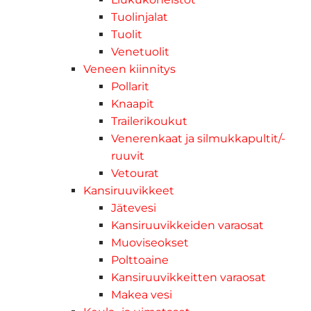
Tuolinjalat
Tuolit
Venetuolit
Veneen kiinnitys
Pollarit
Knaapit
Trailerikoukut
Venerenkaat ja silmukkapultit/-
ruuvit
Vetourat
Kansiruuvikkeet
Jätevesi
Kansiruuvikkeiden varaosat
Muoviseokset
Polttoaine
Kansiruuvikkeitten varaosat
Makea vesi