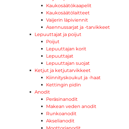
Kaukosäätökaapelit
Kaukosäätölaitteet
Vaijerin läpiviennit
Asennussarjat ja -tarvikkeet
Lepuuttajat ja poijut
Poijut
Lepuuttajan korit
Lepuuttajat
Lepuuttajan suojat
Ketjut ja ketjutarvikkeet
Kiinnityskoukut ja -haat
Kettingin pidin
Anodit
Peräsinanodit
Makean veden anodit
Runkoanodit
Akselianodit
Moottorianodit