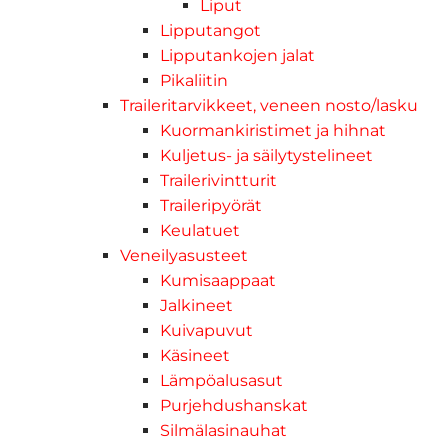
Liput
Lipputangot
Lipputankojen jalat
Pikaliitin
Traileritarvikkeet, veneen nosto/lasku
Kuormankiristimet ja hihnat
Kuljetus- ja säilytystelineet
Trailerivintturit
Traileripyörät
Keulatuet
Veneilyasusteet
Kumisaappaat
Jalkineet
Kuivapuvut
Käsineet
Lämpöalusasut
Purjehdushanskat
Silmälasinauhat