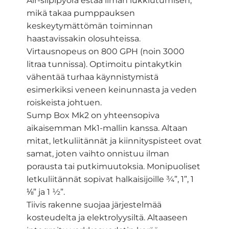
Air-siipipyörä estää ilman lukkiutumisen,
mikä takaa pumppauksen
keskeytymättömän toiminnan
haastavissakin olosuhteissa.
Virtausnopeus on 800 GPH (noin 3000
litraa tunnissa). Optimoitu pintakytkin
vähentää turhaa käynnistymistä
esimerkiksi veneen keinunnasta ja veden
roiskeista johtuen.
Sump Box Mk2 on yhteensopiva
aikaisemman Mk1-mallin kanssa. Altaan
mitat, letkuliitännät ja kiinnityspisteet ovat
samat, joten vaihto onnistuu ilman
porausta tai putkimuutoksia. Monipuoliset
letkuliitännät sopivat halkaisijoille ¾”, 1”, 1
⅛” ja 1 ½”.
Tiivis rakenne suojaa järjestelmää
kosteudelta ja elektrolyysiltä. Altaaseen