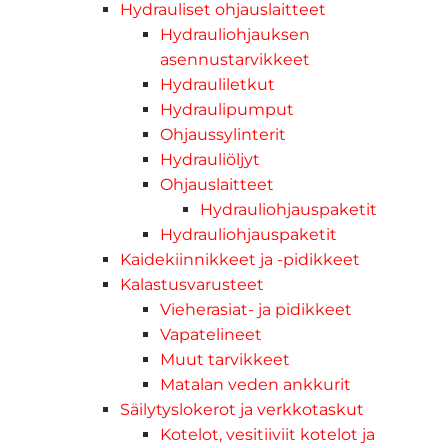
Hydrauliset ohjauslaitteet
Hydrauliohjauksen
asennustarvikkeet
Hydrauliletkut
Hydraulipumput
Ohjaussylinterit
Hydrauliöljyt
Ohjauslaitteet
Hydrauliohjauspaketit
Hydrauliohjauspaketit
Kaidekiinnikkeet ja -pidikkeet
Kalastusvarusteet
Vieherasiat- ja pidikkeet
Vapatelineet
Muut tarvikkeet
Matalan veden ankkurit
Säilytyslokerot ja verkkotaskut
Kotelot, vesitiiviit kotelot ja