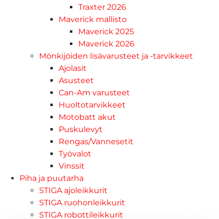
Traxter 2026
Maverick mallisto
Maverick 2025
Maverick 2026
Mönkijöiden lisävarusteet ja -tarvikkeet
Ajolasit
Asusteet
Can-Am varusteet
Huoltotarvikkeet
Motobatt akut
Puskulevyt
Rengas/Vannesetit
Työvalot
Vinssit
Piha ja puutarha
STIGA ajoleikkurit
STIGA ruohonleikkurit
STIGA robottileikkurit