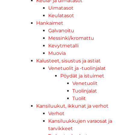
Keula- ja uimatasot
Uimatasot
Keulatasot
Hankaimet
Galvanoitu
Messinki/kromattu
Kevytmetalli
Muovia
Kalusteet, sisustus ja astiat
Venetuolit ja -tuolinjalat
Pöydät ja istuimet
Venetuolit
Tuolinjalat
Tuolit
Kansiluukut, ikkunat ja verhot
Verhot
Kansiluukkujen varaosat ja
tarvikkeet