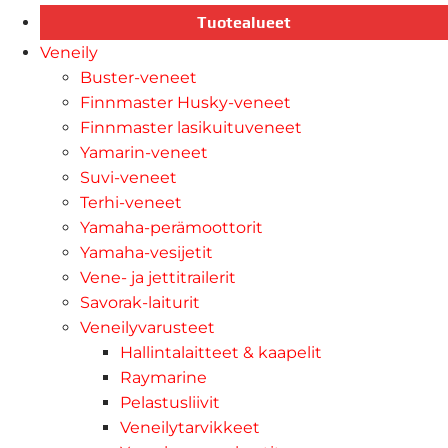
Tuotealueet
Veneily
Buster-veneet
Finnmaster Husky-veneet
Finnmaster lasikuituveneet
Yamarin-veneet
Suvi-veneet
Terhi-veneet
Yamaha-perämoottorit
Yamaha-vesijetit
Vene- ja jettitrailerit
Savorak-laiturit
Veneilyvarusteet
Hallintalaitteet & kaapelit
Raymarine
Pelastusliivit
Veneilytarvikkeet