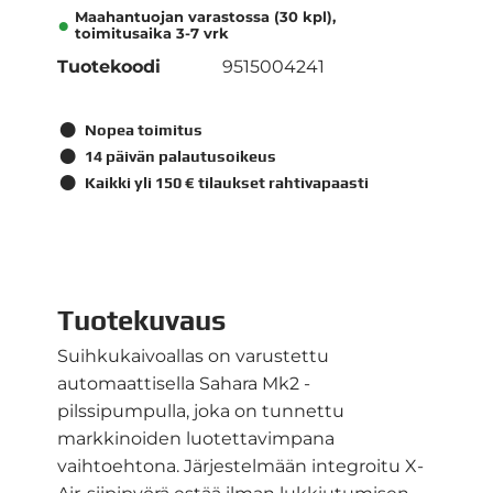
Maahantuojan varastossa (30 kpl),
toimitusaika 3-7 vrk
Tuotekoodi
9515004241
Nopea toimitus
14 päivän palautusoikeus
Kaikki yli 150 € tilaukset rahtivapaasti
Tuotekuvaus
Suihkukaivoallas on varustettu
automaattisella Sahara Mk2 -
pilssipumpulla, joka on tunnettu
markkinoiden luotettavimpana
vaihtoehtona. Järjestelmään integroitu X-