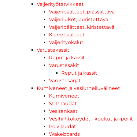
Vaijerityötarvikkeet
Vaijeripäätteet, prässättävä
Vaijerilukot, puristettava
Vaijeripäätteet, kiristettävä
Kierrepäätteet
Vaijerityökalut
Varustekassit
Reput ja kassit
Varustesäkit
Reput ja kassit
Varustesarjat
Kumiveneet ja vesiurheiluvälineet
Kumiveneet
SUP-laudat
Vesirenkaat
Vesihiihtoköydet, -koukut ja -peilit
Polvilaudat
Wakeboards