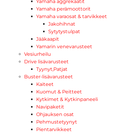
Yamaha aggrekaatit
Yamaha perämoottorit
Yamaha varaosat & tarvikkeet
Jakohihnat
Sytytystulpat
Jääkaapit
Yamarin venevarusteet
Vesiurheilu
Drive lisävarusteet
Tyynyt,Patjat
Buster-lisävarusteet
Kaiteet
Kuomut & Peitteet
Kytkimet & Kytkinpaneeli
Navipaketit
Ohjauksen osat
Pehmustetyynyt
Pientarvikkeet