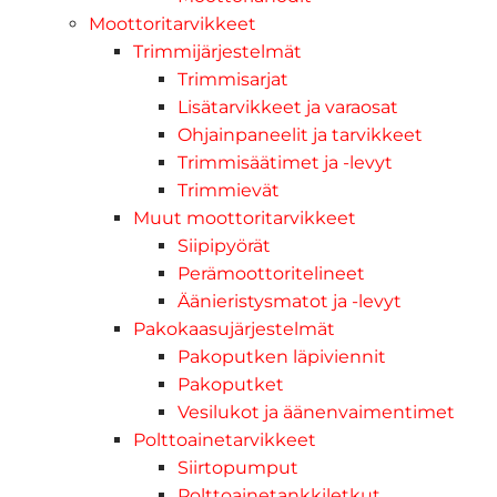
Moottoritarvikkeet
Trimmijärjestelmät
Trimmisarjat
Lisätarvikkeet ja varaosat
Ohjainpaneelit ja tarvikkeet
Trimmisäätimet ja -levyt
Trimmievät
Muut moottoritarvikkeet
Siipipyörät
Perämoottoritelineet
Äänieristysmatot ja -levyt
Pakokaasujärjestelmät
Pakoputken läpiviennit
Pakoputket
Vesilukot ja äänenvaimentimet
Polttoainetarvikkeet
Siirtopumput
Polttoainetankkiletkut