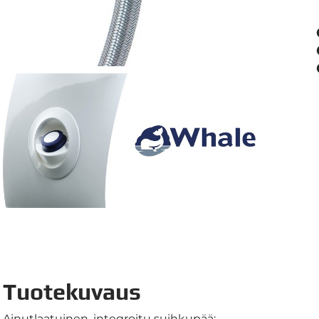
Tuotekuvaus
Ainutlaatuinen, integroitu suihkupää: