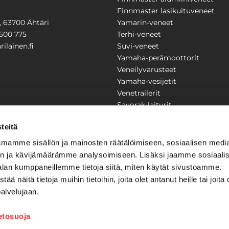
Finnmaster lasikuituveneet
1, 63700 Ähtäri
Yamarin-veneet
600 775
Terhi-veneet
ilainen.fi
Suvi-veneet
Yamaha-perämoottorit
Veneilyvarusteet
Yamaha-vesijetit
Venetrailerit
Savorak-laiturit
PUUTARHA
KARILAINEN
teitä
Yritysesittely
mamme sisällön ja mainosten räätälöimiseen, sosiaalisen medi
Yhteystiedot
n ja kävijämäärämme analysoimiseen. Lisäksi jaamme sosiaali
LAITTEET
Huolto ja korjaamo
alan kumppaneillemme tietoja siitä, miten käytät sivustoamme.
Ajankohtaista
näitä tietoja muihin tietoihin, joita olet antanut heille tai joita 
Tarjouspyyntö
önkijät
palvelujaan.
Toimitusehdot
Kilpailujen / arpajaisten säännö
ietosuoja
Tilauksen peruuttaminen