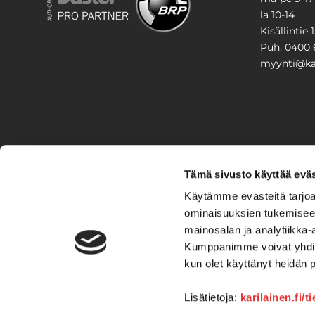
la 10-14
Kisällintie 
Puh. 0400 
myynti@kar
PIHA & 
Tämä sivusto käyttää eväs
Stiga
Käytämme evästeitä tarjoa
ominaisuuksien tukemisee
VAIHTO
mainosalan ja analytiikka-
Kumppanimme voivat yhdistää 
Veneet
Kelkat ja m
kun olet käyttänyt heidän 
Lisätietoja:
karilainen.fi/t