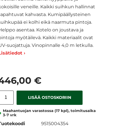
kokoisille veneille. Kaikki suihkun hallinnat
tapahtuvat kahvasta. Kumipäällysteinen
suihkupää ei kolhi eikä naarmuta pintoja.
Helppo asentaa. Kotelo on joustava ja
pintoja myötäilevä. Kaikki materiaalit ovat
UV-suojattuja. Vinopinnalle 4,0 m letkulla.
Lisätiedot ›
446,00 €
LISÄÄ OSTOSKORIIN
Maahantuojan varastossa (17 kpl), toimitusaika
3-7 vrk
Tuotekoodi
9515004354