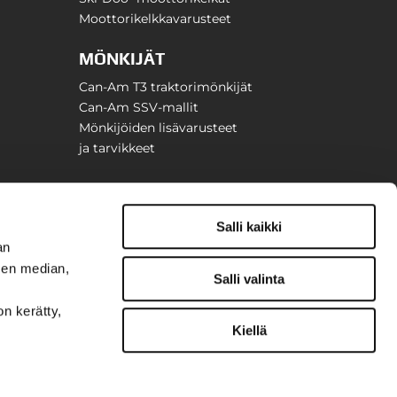
Moottorikelkkavarusteet
MÖNKIJÄT
Can-Am T3 traktorimönkijät
Can-Am SSV-mallit
Mönkijöiden lisävarusteet
ja tarvikkeet
Salli kaikki
an
sen median,
Salli valinta
on kerätty,
Kiellä
t