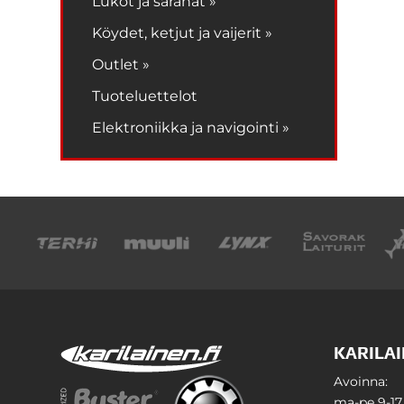
Lukot ja saranat »
Köydet, ketjut ja vaijerit »
Outlet »
Tuoteluettelot
Elektroniikka ja navigointi »
KARILAI
Avoinna:
ma-pe 9-17