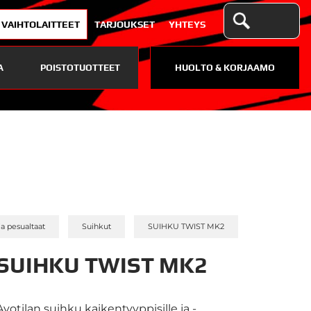
VAIHTOLAITTEET
TARJOUKSET
YHTEYS
A
POISTOTUOTTEET
HUOLTO & KORJAAMO
»
»
ja pesualtaat
Suihkut
SUIHKU TWIST MK2
SUIHKU TWIST MK2
Avotilan suihku kaikentyyppisille ja -