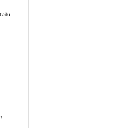
toilu
en