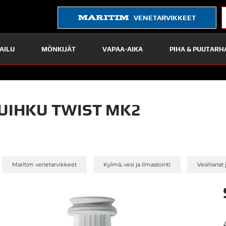
VENETARVIKKEET
AILU
MÖNKIJÄT
VAPAA-AIKA
PIHA & PUUTARH
UIHKU TWIST MK2
»
»
Maritim venetarvikkeet
Kylmä, vesi ja ilmastointi
Vesihanat 