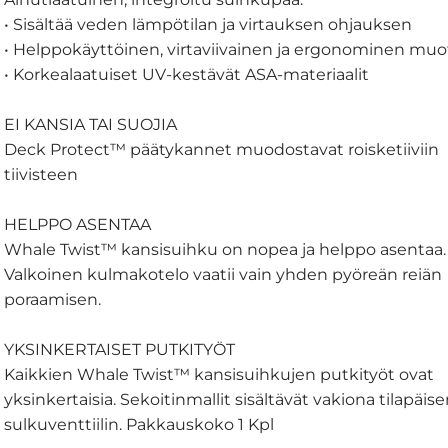
• Sisältää veden lämpötilan ja virtauksen ohjauksen
• Helppokäyttöinen, virtaviivainen ja ergonominen muo
• Korkealaatuiset UV-kestävät ASA-materiaalit
EI KANSIA TAI SUOJIA
Deck Protect™ päätykannet muodostavat roisketiiviin
tiivisteen
HELPPO ASENTAA
Whale Twist™ kansisuihku on nopea ja helppo asentaa.
Valkoinen kulmakotelo vaatii vain yhden pyöreän reiän
poraamisen.
YKSINKERTAISET PUTKITYÖT
Kaikkien Whale Twist™ kansisuihkujen putkityöt ovat
yksinkertaisia. Sekoitinmallit sisältävät vakiona tilapäis
sulkuventtiilin. Pakkauskoko 1 Kpl