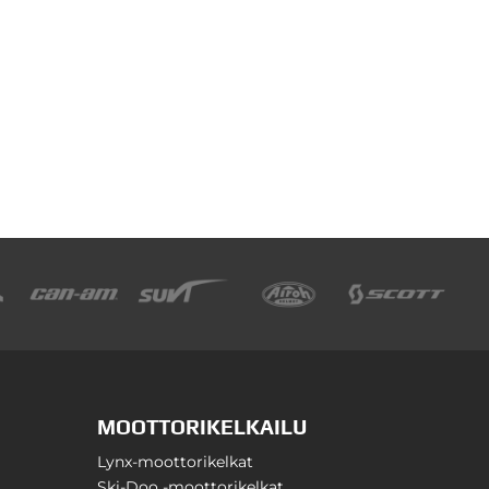
MOOTTORIKELKAILU
Lynx-moottorikelkat
Ski-Doo -moottorikelkat