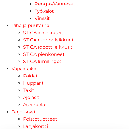
Rengas/Vannesetit
Työvalot
Vinssit
Piha ja puutarha
STIGA ajoleikkurit
STIGA ruohonleikkurit
STIGA robottileikkurit
STIGA pienkoneet
STIGA lumilingot
Vapaa-aika
Paidat
Hupparit
Takit
Ajolasit
Aurinkolasit
Tarjoukset
Poistotuotteet
Lahjakortti