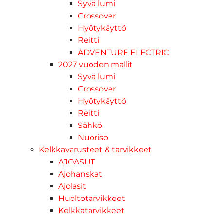
Syvä lumi
Crossover
Hyötykäyttö
Reitti
ADVENTURE ELECTRIC
2027 vuoden mallit
Syvä lumi
Crossover
Hyötykäyttö
Reitti
Sähkö
Nuoriso
Kelkkavarusteet & tarvikkeet
AJOASUT
Ajohanskat
Ajolasit
Huoltotarvikkeet
Kelkkatarvikkeet