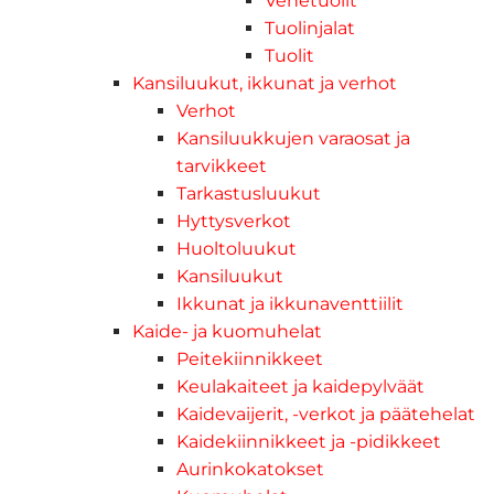
Venetuolit
Tuolinjalat
Tuolit
Kansiluukut, ikkunat ja verhot
Verhot
Kansiluukkujen varaosat ja
tarvikkeet
Tarkastusluukut
Hyttysverkot
Huoltoluukut
Kansiluukut
Ikkunat ja ikkunaventtiilit
Kaide- ja kuomuhelat
Peitekiinnikkeet
Keulakaiteet ja kaidepylväät
Kaidevaijerit, -verkot ja päätehelat
Kaidekiinnikkeet ja -pidikkeet
Aurinkokatokset