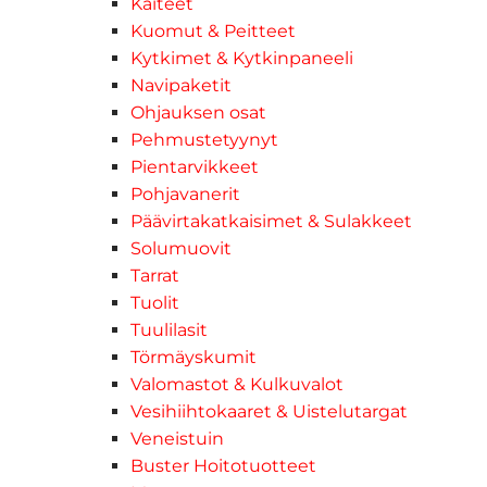
Kaiteet
Kuomut & Peitteet
Kytkimet & Kytkinpaneeli
Navipaketit
Ohjauksen osat
Pehmustetyynyt
Pientarvikkeet
Pohjavanerit
Päävirtakatkaisimet & Sulakkeet
Solumuovit
Tarrat
Tuolit
Tuulilasit
Törmäyskumit
Valomastot & Kulkuvalot
Vesihiihtokaaret & Uistelutargat
Veneistuin
Buster Hoitotuotteet