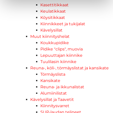
Kasettitikkaat
Keulatikkaat
Köysitikkaat
Kiinnikkeet ja tukijalat
Kävelysillat
Muut kiinnityshelat
Koukkupidike
Pidike "clips", muovia
Lepuuttajan kiinnike
Tuulilasin kiinnike
Reuna-, köli-, törmäyslistat ja kansikate
Törmäyslista
Kansikate
Reuna- ja ikkunalistat
Alumiinilistat
Kävelysillat ja Taavetit
Kiinnitysvarret
SUP-laudan telineet