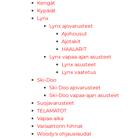
Kengät
Kypärät
Lynx
Lynx ajovarusteet
Ajohousut
Ajotakit
HAALARIT
Lynx vapaa-ajan asusteet
Lynx asusteet
Lynx vaatetus
Ski-Doo
Ski-Doo ajovarusteet
Ski-Doo vapaa-ajan asusteet
Suojavarusteet
TELAMATOT
Vapaa-aika
Variaattorin hihnat
Woody's ohjausraudat