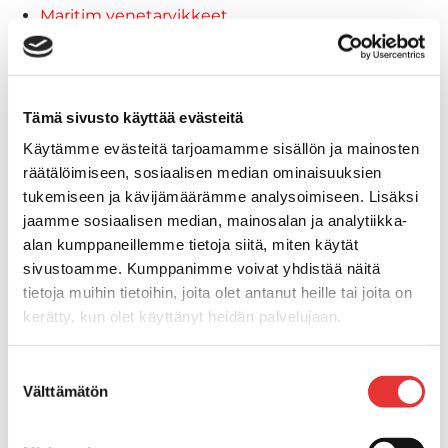
Maritim venetarvikkeet
Kansihelat
Listat ja kansikatteet
Törmäyslista
Reuna- ja ikkunalistat
Tämä sivusto käyttää evästeitä
Alumiinilistat
Käytämme evästeitä tarjoamamme sisällön ja mainosten
Kansikate
räätälöimiseen, sosiaalisen median ominaisuuksien
Venevarusteet
tukemiseen ja kävijämäärämme analysoimiseen. Lisäksi
Reuna-, köli-, törmäyslistat ja
jaamme sosiaalisen median, mainosalan ja analytiikka-
kansikate
alan kumppaneillemme tietoja siitä, miten käytät
Muut tarvikkeet
sivustoamme. Kumppanimme voivat yhdistää näitä
Köli- ja eväsuojat
tietoja muihin tietoihin, joita olet antanut heille tai joita on
Listat ja kansikatteet
kerätty, kun olet käyttänyt heidän palvelujaan.
Muut tarvikkeet
Lisätietoja:
karilainen.fi/tietosuoja
Köli- ja eväsuojat
Suostumuksen
Venetikkaat
Välttämätön
valinta
Keulatikkaat, -tasot ja
varusteet