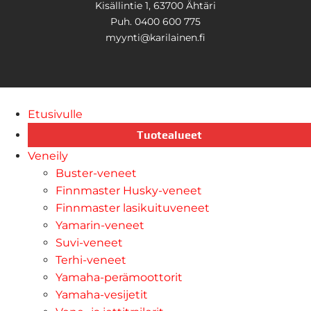
Kisällintie 1, 63700 Ähtäri
Puh. 0400 600 775
myynti@karilainen.fi
Etusivulle
Tuotealueet
Veneily
Buster-veneet
Finnmaster Husky-veneet
Finnmaster lasikuituveneet
Yamarin-veneet
Suvi-veneet
Terhi-veneet
Yamaha-perämoottorit
Yamaha-vesijetit