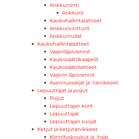
Ankkurointi
Ankkurit
Kaukohallintalaitteet
Ankkurivintturit
Ankkurirullat
Kaukohallintalaitteet
Vaijeriläpiviennit
Kaukosäätökaapelit
Kaukosäätölaitteet
Vaijerin läpiviennit
Asennussarjat ja -tarvikkeet
Lepuuttajat ja poijut
Poijut
Lepuuttajan korit
Lepuuttajat
Lepuuttajan suojat
Ketjut ja ketjutarvikkeet
Kiinnityskoukut ja -haat