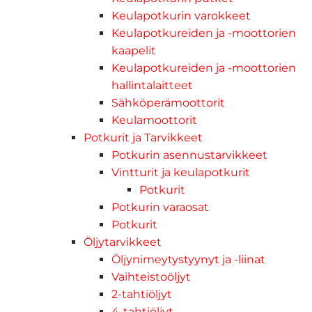
Keulapotkurin varokkeet
Keulapotkureiden ja -moottorien
kaapelit
Keulapotkureiden ja -moottorien
hallintalaitteet
Sähköperämoottorit
Keulamoottorit
Potkurit ja Tarvikkeet
Potkurin asennustarvikkeet
Vintturit ja keulapotkurit
Potkurit
Potkurin varaosat
Potkurit
Öljytarvikkeet
Öljynimeytystyynyt ja -liinat
Vaihteistoöljyt
2-tahtiöljyt
4-tahtiöljyt