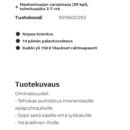
Maahantuojan varastossa (39 kpl),
toimitusaika 3-7 vrk
Tuotekoodi
9519500293
Nopea toimitus
14 päivän palautusoikeus
Kaikki yli 150 € tilaukset rahtivapaasti
Tuotekuvaus
Ominaisuudet:
• Tehokas puhdistus monenlaisille
epäpuhtauksille
• Sopii sekä käsille että työkaluille
• Ystävällinen iholle