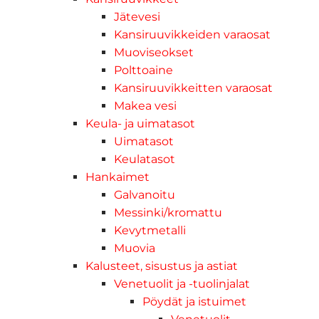
Jätevesi
Kansiruuvikkeiden varaosat
Muoviseokset
Polttoaine
Kansiruuvikkeitten varaosat
Makea vesi
Keula- ja uimatasot
Uimatasot
Keulatasot
Hankaimet
Galvanoitu
Messinki/kromattu
Kevytmetalli
Muovia
Kalusteet, sisustus ja astiat
Venetuolit ja -tuolinjalat
Pöydät ja istuimet