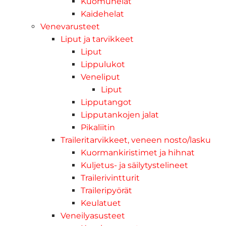
Kuomuhelat
Kaidehelat
Venevarusteet
Liput ja tarvikkeet
Liput
Lippulukot
Veneliput
Liput
Lipputangot
Lipputankojen jalat
Pikaliitin
Traileritarvikkeet, veneen nosto/lasku
Kuormankiristimet ja hihnat
Kuljetus- ja säilytystelineet
Trailerivintturit
Traileripyörät
Keulatuet
Veneilyasusteet