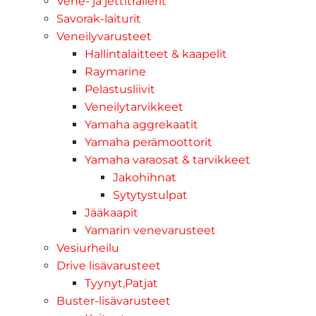
Vene- ja jettitrailerit
Savorak-laiturit
Veneilyvarusteet
Hallintalaitteet & kaapelit
Raymarine
Pelastusliivit
Veneilytarvikkeet
Yamaha aggrekaatit
Yamaha perämoottorit
Yamaha varaosat & tarvikkeet
Jakohihnat
Sytytystulpat
Jääkaapit
Yamarin venevarusteet
Vesiurheilu
Drive lisävarusteet
Tyynyt,Patjat
Buster-lisävarusteet