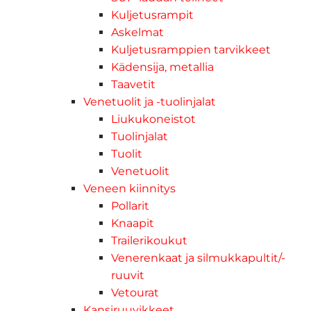
Kuljetusrampit
Askelmat
Kuljetusramppien tarvikkeet
Kädensija, metallia
Taavetit
Venetuolit ja -tuolinjalat
Liukukoneistot
Tuolinjalat
Tuolit
Venetuolit
Veneen kiinnitys
Pollarit
Knaapit
Trailerikoukut
Venerenkaat ja silmukkapultit/-
ruuvit
Vetourat
Kansiruuvikkeet