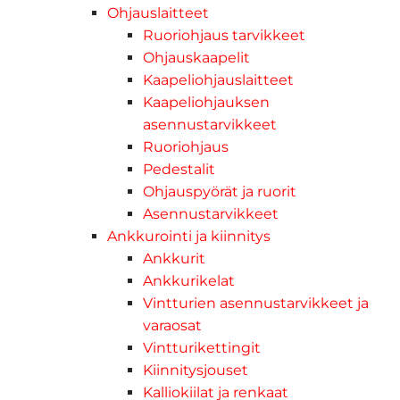
Ohjauslaitteet
Ruoriohjaus tarvikkeet
Ohjauskaapelit
Kaapeliohjauslaitteet
Kaapeliohjauksen
asennustarvikkeet
Ruoriohjaus
Pedestalit
Ohjauspyörät ja ruorit
Asennustarvikkeet
Ankkurointi ja kiinnitys
Ankkurit
Ankkurikelat
Vintturien asennustarvikkeet ja
varaosat
Vintturikettingit
Kiinnitysjouset
Kalliokiilat ja renkaat