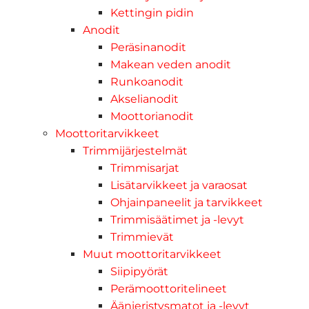
Kettingin pidin
Anodit
Peräsinanodit
Makean veden anodit
Runkoanodit
Akselianodit
Moottorianodit
Moottoritarvikkeet
Trimmijärjestelmät
Trimmisarjat
Lisätarvikkeet ja varaosat
Ohjainpaneelit ja tarvikkeet
Trimmisäätimet ja -levyt
Trimmievät
Muut moottoritarvikkeet
Siipipyörät
Perämoottoritelineet
Äänieristysmatot ja -levyt