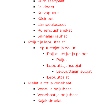
Kumisaappaat
Jalkineet
Kuivapuvut
Käsineet
Lämpöalusasut
Purjehdushanskat
Silmälasinauhat
Poijut ja lepuuttajat
Lepuuttajat ja poijut
Poijut, ketjut ja painot
Poijut
Lepuuttajansuojat
Lepuuttajan suojat
Lepuuttajat
Melat, airot ja venehaat
Vene- ja poijuhaat
Venehaat ja poijuhaat
Kajakkimelat