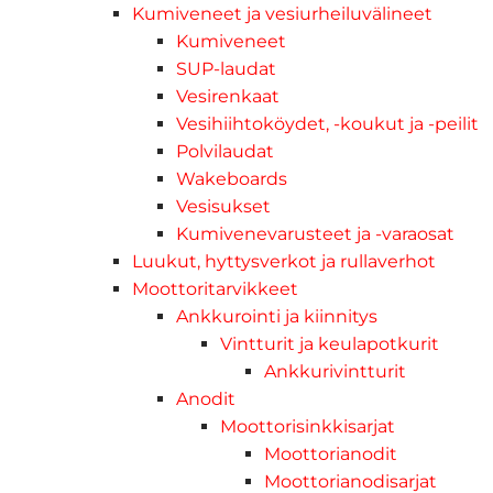
Kumiveneet ja vesiurheiluvälineet
Kumiveneet
SUP-laudat
Vesirenkaat
Vesihiihtoköydet, -koukut ja -peilit
Polvilaudat
Wakeboards
Vesisukset
Kumivenevarusteet ja -varaosat
Luukut, hyttysverkot ja rullaverhot
Moottoritarvikkeet
Ankkurointi ja kiinnitys
Vintturit ja keulapotkurit
Ankkurivintturit
Anodit
Moottorisinkkisarjat
Moottorianodit
Moottorianodisarjat