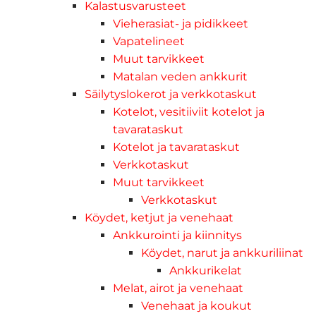
Kalastusvarusteet
Vieherasiat- ja pidikkeet
Vapatelineet
Muut tarvikkeet
Matalan veden ankkurit
Säilytyslokerot ja verkkotaskut
Kotelot, vesitiiviit kotelot ja
tavarataskut
Kotelot ja tavarataskut
Verkkotaskut
Muut tarvikkeet
Verkkotaskut
Köydet, ketjut ja venehaat
Ankkurointi ja kiinnitys
Köydet, narut ja ankkuriliinat
Ankkurikelat
Melat, airot ja venehaat
Venehaat ja koukut