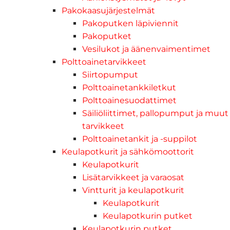
Pakokaasujärjestelmät
Pakoputken läpiviennit
Pakoputket
Vesilukot ja äänenvaimentimet
Polttoainetarvikkeet
Siirtopumput
Polttoainetankkiletkut
Polttoainesuodattimet
Säiliöliittimet, pallopumput ja muut
tarvikkeet
Polttoainetankit ja -suppilot
Keulapotkurit ja sähkömoottorit
Keulapotkurit
Lisätarvikkeet ja varaosat
Vintturit ja keulapotkurit
Keulapotkurit
Keulapotkurin putket
Keulapotkurin putket