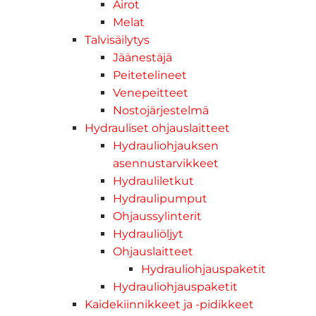
Airot
Melat
Talvisäilytys
Jäänestäjä
Peitetelineet
Venepeitteet
Nostojärjestelmä
Hydrauliset ohjauslaitteet
Hydrauliohjauksen
asennustarvikkeet
Hydrauliletkut
Hydraulipumput
Ohjaussylinterit
Hydrauliöljyt
Ohjauslaitteet
Hydrauliohjauspaketit
Hydrauliohjauspaketit
Kaidekiinnikkeet ja -pidikkeet