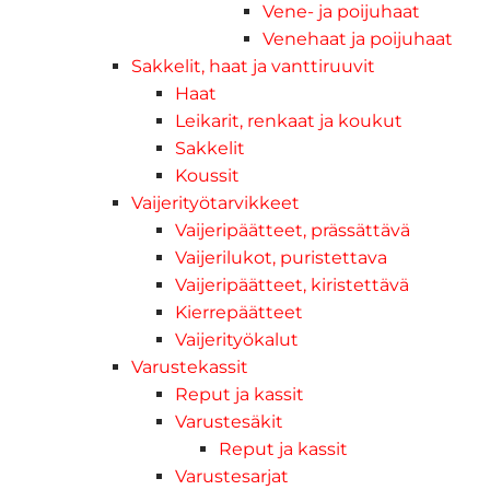
Vene- ja poijuhaat
Venehaat ja poijuhaat
Sakkelit, haat ja vanttiruuvit
Haat
Leikarit, renkaat ja koukut
Sakkelit
Koussit
Vaijerityötarvikkeet
Vaijeripäätteet, prässättävä
Vaijerilukot, puristettava
Vaijeripäätteet, kiristettävä
Kierrepäätteet
Vaijerityökalut
Varustekassit
Reput ja kassit
Varustesäkit
Reput ja kassit
Varustesarjat