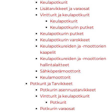
Keulapotkurit
Lisätarvikkeet ja varaosat
Vintturit ja keulapotkurit
Keulapotkurit
Keulapotkurin putket
Keulapotkurin putket
Keulapotkurin varokkeet
Keulapotkureiden ja -moottorien
kaapelit
Keulapotkureiden ja -moottorien
hallintalaitteet
Sähköperämoottorit
Keulamoottorit
Potkurit ja Tarvikkeet
Potkurin asennustarvikkeet
Vintturit ja keulapotkurit
Potkurit
Potkurin varaosat