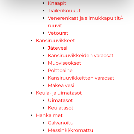
Knaapit
Trailerikoukut
Venerenkaat ja silmukkapultit/-
ruuvit
Vetourat
Kansiruuvikkeet
Jätevesi
Kansiruuvikkeiden varaosat
Muoviseokset
Polttoaine
Kansiruuvikkeitten varaosat
Makea vesi
Keula- ja uimatasot
Uimatasot
Keulatasot
Hankaimet
Galvanoitu
Messinki/kromattu