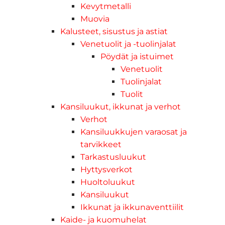
Kevytmetalli
Muovia
Kalusteet, sisustus ja astiat
Venetuolit ja -tuolinjalat
Pöydät ja istuimet
Venetuolit
Tuolinjalat
Tuolit
Kansiluukut, ikkunat ja verhot
Verhot
Kansiluukkujen varaosat ja
tarvikkeet
Tarkastusluukut
Hyttysverkot
Huoltoluukut
Kansiluukut
Ikkunat ja ikkunaventtiilit
Kaide- ja kuomuhelat