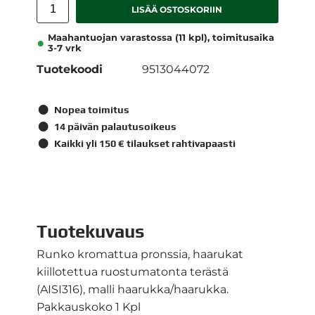
LISÄÄ OSTOSKORIIN
Maahantuojan varastossa (11 kpl), toimitusaika
3-7 vrk
Tuotekoodi
9513044072
Nopea toimitus
14 päivän palautusoikeus
Kaikki yli 150 € tilaukset rahtivapaasti
Tuotekuvaus
Runko kromattua pronssia, haarukat
kiillotettua ruostumatonta terästä
(AISI316), malli haarukka/haarukka.
Pakkauskoko 1 Kpl