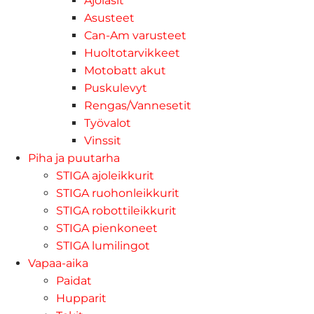
Ajolasit
Asusteet
Can-Am varusteet
Huoltotarvikkeet
Motobatt akut
Puskulevyt
Rengas/Vannesetit
Työvalot
Vinssit
Piha ja puutarha
STIGA ajoleikkurit
STIGA ruohonleikkurit
STIGA robottileikkurit
STIGA pienkoneet
STIGA lumilingot
Vapaa-aika
Paidat
Hupparit