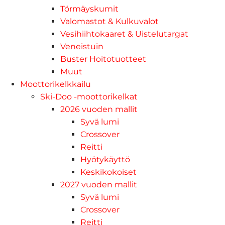
Törmäyskumit
Valomastot & Kulkuvalot
Vesihiihtokaaret & Uistelutargat
Veneistuin
Buster Hoitotuotteet
Muut
Moottorikelkkailu
Ski-Doo -moottorikelkat
2026 vuoden mallit
Syvä lumi
Crossover
Reitti
Hyötykäyttö
Keskikokoiset
2027 vuoden mallit
Syvä lumi
Crossover
Reitti