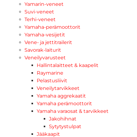
Yamarin-veneet
Suvi-veneet
Terhi-veneet
Yamaha-perämoottorit
Yamaha-vesijetit
Vene- ja jettitrailerit
Savorak-laiturit
Veneilyvarusteet
Hallintalaitteet & kaapelit
Raymarine
Pelastusliivit
Veneilytarvikkeet
Yamaha aggrekaatit
Yamaha perämoottorit
Yamaha varaosat & tarvikkeet
Jakohihnat
Sytytystulpat
Jääkaapit