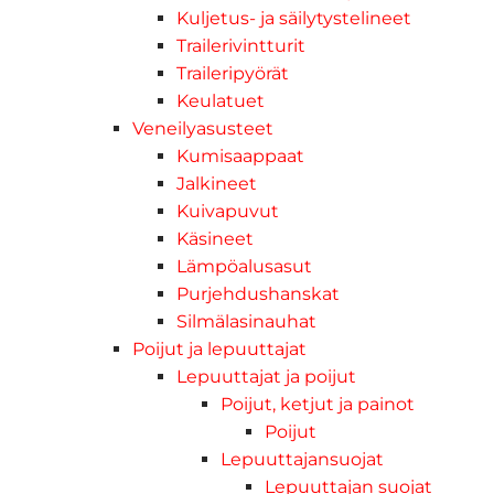
Kuljetus- ja säilytystelineet
Trailerivintturit
Traileripyörät
Keulatuet
Veneilyasusteet
Kumisaappaat
Jalkineet
Kuivapuvut
Käsineet
Lämpöalusasut
Purjehdushanskat
Silmälasinauhat
Poijut ja lepuuttajat
Lepuuttajat ja poijut
Poijut, ketjut ja painot
Poijut
Lepuuttajansuojat
Lepuuttajan suojat