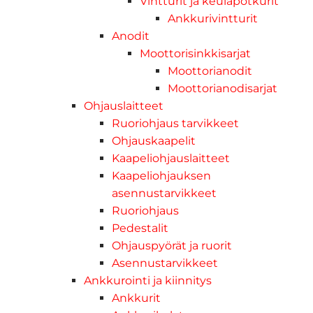
Vintturit ja keulapotkurit
Ankkurivintturit
Anodit
Moottorisinkkisarjat
Moottorianodit
Moottorianodisarjat
Ohjauslaitteet
Ruoriohjaus tarvikkeet
Ohjauskaapelit
Kaapeliohjauslaitteet
Kaapeliohjauksen
asennustarvikkeet
Ruoriohjaus
Pedestalit
Ohjauspyörät ja ruorit
Asennustarvikkeet
Ankkurointi ja kiinnitys
Ankkurit