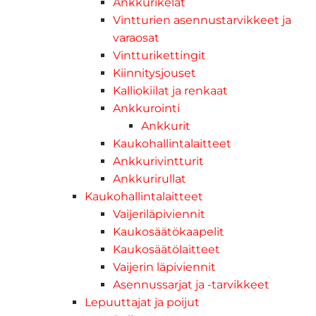
Ankkurikelat
Vintturien asennustarvikkeet ja
varaosat
Vintturikettingit
Kiinnitysjouset
Kalliokiilat ja renkaat
Ankkurointi
Ankkurit
Kaukohallintalaitteet
Ankkurivintturit
Ankkurirullat
Kaukohallintalaitteet
Vaijeriläpiviennit
Kaukosäätökaapelit
Kaukosäätölaitteet
Vaijerin läpiviennit
Asennussarjat ja -tarvikkeet
Lepuuttajat ja poijut