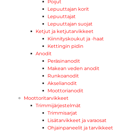
Poijut
Lepuuttajan korit
Lepuuttajat
Lepuuttajan suojat
Ketjut ja ketjutarvikkeet
Kiinnityskoukut ja -haat
Kettingin pidin
Anodit
Peräsinanodit
Makean veden anodit
Runkoanodit
Akselianodit
Moottorianodit
Moottoritarvikkeet
Trimmijärjestelmät
Trimmisarjat
Lisätarvikkeet ja varaosat
Ohjainpaneelit ja tarvikkeet