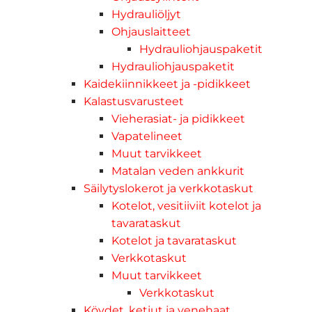
Hydrauliöljyt
Ohjauslaitteet
Hydrauliohjauspaketit
Hydrauliohjauspaketit
Kaidekiinnikkeet ja -pidikkeet
Kalastusvarusteet
Vieherasiat- ja pidikkeet
Vapatelineet
Muut tarvikkeet
Matalan veden ankkurit
Säilytyslokerot ja verkkotaskut
Kotelot, vesitiiviit kotelot ja
tavarataskut
Kotelot ja tavarataskut
Verkkotaskut
Muut tarvikkeet
Verkkotaskut
Köydet, ketjut ja venehaat