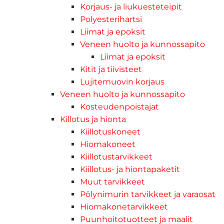
Korjaus- ja liukuesteteipit
Polyesterihartsi
Liimat ja epoksit
Veneen huolto ja kunnossapito
Liimat ja epoksit
Kitit ja tiivisteet
Lujitemuovin korjaus
Veneen huolto ja kunnossapito
Kosteudenpoistajat
Killotus ja hionta
Kiillotuskoneet
Hiomakoneet
Kiillotustarvikkeet
Kiillotus- ja hiontapaketit
Muut tarvikkeet
Pölynimurin tarvikkeet ja varaosat
Hiomakonetarvikkeet
Puunhoitotuotteet ja maalit