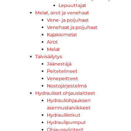
Lepuuttajat
Melat, airot ja venehaat
Vene- ja poijuhaat
Venehaat ja poijuhaat
Kajakkimelat
Airot
Melat
Talvisäilytys
Jäänestäjä
Peitetelineet
Venepeitteet
Nostojärjestelmä
Hydrauliset ohjauslaitteet
Hydrauliohjauksen
asennustarvikkeet
Hydrauliletkut
Hydraulipumput
Ohjaussylinterit