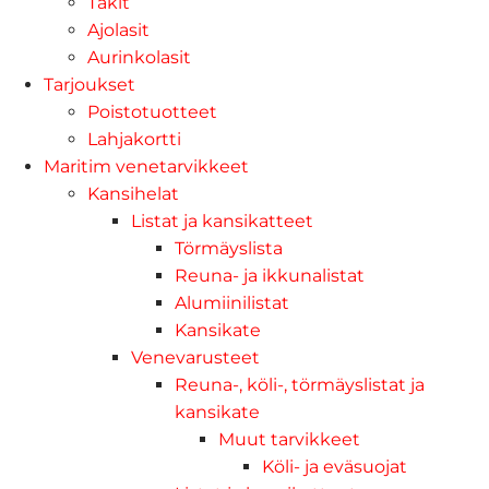
Takit
Ajolasit
Aurinkolasit
Tarjoukset
Poistotuotteet
Lahjakortti
Maritim venetarvikkeet
Kansihelat
Listat ja kansikatteet
Törmäyslista
Reuna- ja ikkunalistat
Alumiinilistat
Kansikate
Venevarusteet
Reuna-, köli-, törmäyslistat ja
kansikate
Muut tarvikkeet
Köli- ja eväsuojat