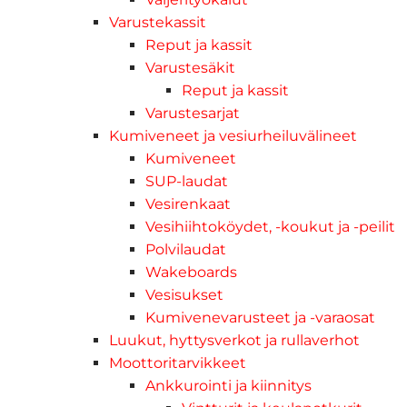
Varustekassit
Reput ja kassit
Varustesäkit
Reput ja kassit
Varustesarjat
Kumiveneet ja vesiurheiluvälineet
Kumiveneet
SUP-laudat
Vesirenkaat
Vesihiihtoköydet, -koukut ja -peilit
Polvilaudat
Wakeboards
Vesisukset
Kumivenevarusteet ja -varaosat
Luukut, hyttysverkot ja rullaverhot
Moottoritarvikkeet
Ankkurointi ja kiinnitys