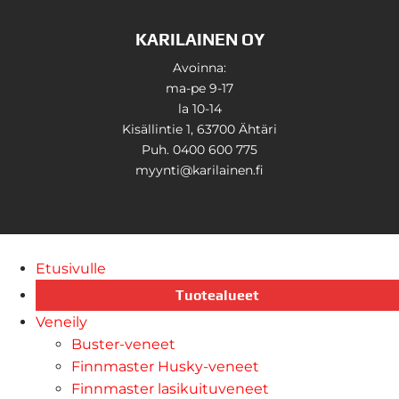
KARILAINEN OY
Avoinna:
ma-pe 9-17
la 10-14
Kisällintie 1, 63700 Ähtäri
Puh. 0400 600 775
myynti@karilainen.fi
Etusivulle
Tuotealueet
Veneily
Buster-veneet
Finnmaster Husky-veneet
Finnmaster lasikuituveneet