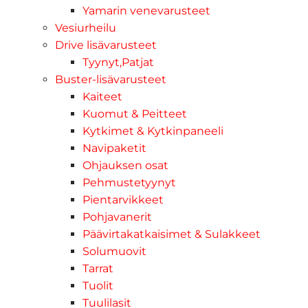
Yamarin venevarusteet
Vesiurheilu
Drive lisävarusteet
Tyynyt,Patjat
Buster-lisävarusteet
Kaiteet
Kuomut & Peitteet
Kytkimet & Kytkinpaneeli
Navipaketit
Ohjauksen osat
Pehmustetyynyt
Pientarvikkeet
Pohjavanerit
Päävirtakatkaisimet & Sulakkeet
Solumuovit
Tarrat
Tuolit
Tuulilasit