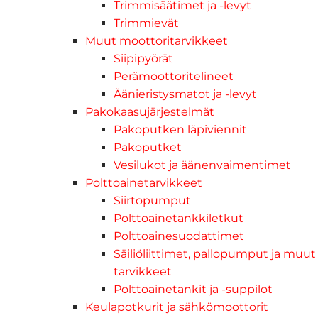
Trimmisäätimet ja -levyt
Trimmievät
Muut moottoritarvikkeet
Siipipyörät
Perämoottoritelineet
Äänieristysmatot ja -levyt
Pakokaasujärjestelmät
Pakoputken läpiviennit
Pakoputket
Vesilukot ja äänenvaimentimet
Polttoainetarvikkeet
Siirtopumput
Polttoainetankkiletkut
Polttoainesuodattimet
Säiliöliittimet, pallopumput ja muut
tarvikkeet
Polttoainetankit ja -suppilot
Keulapotkurit ja sähkömoottorit