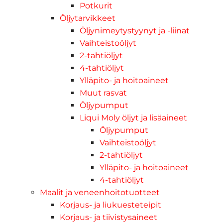
Potkurit
Öljytarvikkeet
Öljynimeytystyynyt ja -liinat
Vaihteistoöljyt
2-tahtiöljyt
4-tahtiöljyt
Ylläpito- ja hoitoaineet
Muut rasvat
Öljypumput
Liqui Moly öljyt ja lisäaineet
Öljypumput
Vaihteistoöljyt
2-tahtiöljyt
Ylläpito- ja hoitoaineet
4-tahtiöljyt
Maalit ja veneenhoitotuotteet
Korjaus- ja liukuesteteipit
Korjaus- ja tiivistysaineet