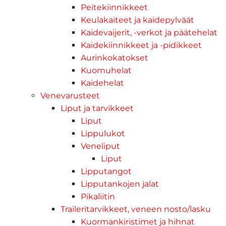
Peitekiinnikkeet
Keulakaiteet ja kaidepylväät
Kaidevaijerit, -verkot ja päätehelat
Kaidekiinnikkeet ja -pidikkeet
Aurinkokatokset
Kuomuhelat
Kaidehelat
Venevarusteet
Liput ja tarvikkeet
Liput
Lippulukot
Veneliput
Liput
Lipputangot
Lipputankojen jalat
Pikaliitin
Traileritarvikkeet, veneen nosto/lasku
Kuormankiristimet ja hihnat