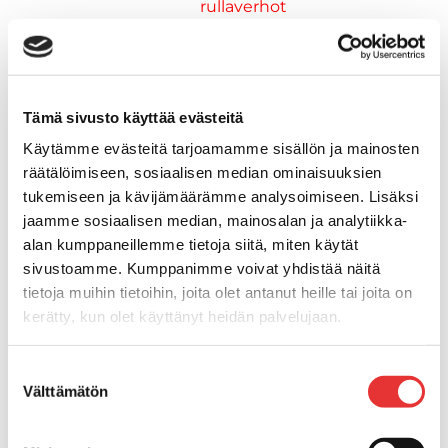
rullaverhot
Kansiluukut
Hyttysverkot
Verhot
Venetikkaat
Tämä sivusto käyttää evästeitä
Uimatikkaat
Käytämme evästeitä tarjoamamme sisällön ja mainosten
Kasettitikkaat
räätälöimiseen, sosiaalisen median ominaisuuksien
Keulatikkaat
tukemiseen ja kävijämäärämme analysoimiseen. Lisäksi
Köysitikkaat
jaamme sosiaalisen median, mainosalan ja analytiikka-
Kiinnikkeet ja tukijalat
alan kumppaneillemme tietoja siitä, miten käytät
Kävelysillat
sivustoamme. Kumppanimme voivat yhdistää näitä
Muut kiinnityshelat
tietoja muihin tietoihin, joita olet antanut heille tai joita on
Koukkupidike
kerätty, kun olet käyttänyt heidän palvelujaan.
Pidike "clips", muovia
Lepuuttajan kiinnike
Lisätietoja:
karilainen.fi/tietosuoja
Suostumuksen
Tuulilasin kiinnike
Välttämätön
valinta
Reuna-, köli-, törmäyslistat ja kansikate
Törmäyslista