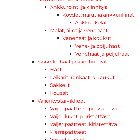
Ankkurointi ja kiinnitys
Köydet, narut ja ankkuriliinat
Ankkurikelat
Melat, airot ja venehaat
Venehaat ja koukut
Vene- ja poijuhaat
Venehaat ja poijuhaat
Sakkelit, haat ja vanttiruuvit
Haat
Leikarit, renkaat ja koukut
Sakkelit
Koussit
Vaijerityötarvikkeet
Vaijeripäätteet, prässättävä
Vaijerilukot, puristettava
Vaijeripäätteet, kiristettävä
Kierrepäätteet
Vaijerityökalut