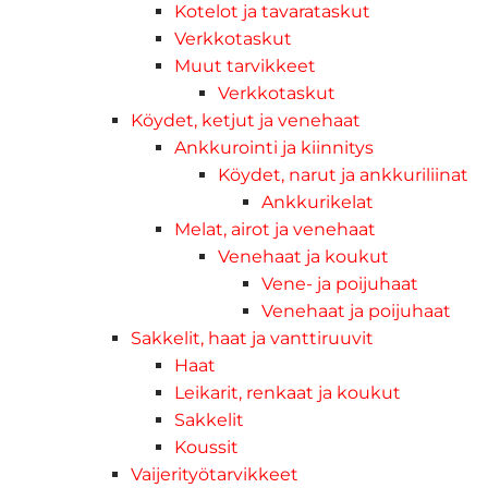
Kotelot ja tavarataskut
Verkkotaskut
Muut tarvikkeet
Verkkotaskut
Köydet, ketjut ja venehaat
Ankkurointi ja kiinnitys
Köydet, narut ja ankkuriliinat
Ankkurikelat
Melat, airot ja venehaat
Venehaat ja koukut
Vene- ja poijuhaat
Venehaat ja poijuhaat
Sakkelit, haat ja vanttiruuvit
Haat
Leikarit, renkaat ja koukut
Sakkelit
Koussit
Vaijerityötarvikkeet