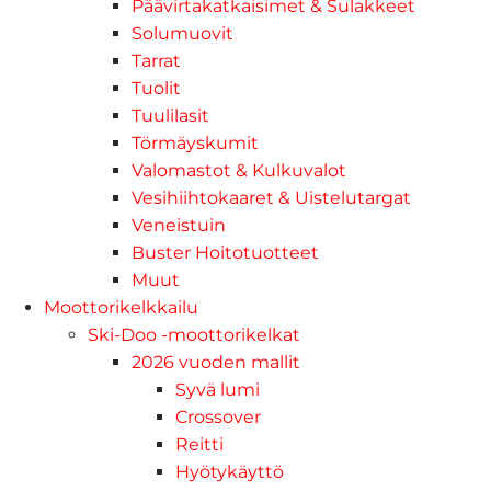
Päävirtakatkaisimet & Sulakkeet
Solumuovit
Tarrat
Tuolit
Tuulilasit
Törmäyskumit
Valomastot & Kulkuvalot
Vesihiihtokaaret & Uistelutargat
Veneistuin
Buster Hoitotuotteet
Muut
Moottorikelkkailu
Ski-Doo -moottorikelkat
2026 vuoden mallit
Syvä lumi
Crossover
Reitti
Hyötykäyttö