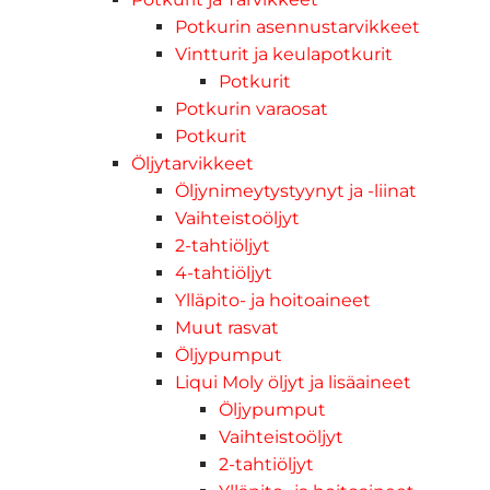
Potkurin asennustarvikkeet
Vintturit ja keulapotkurit
Potkurit
Potkurin varaosat
Potkurit
Öljytarvikkeet
Öljynimeytystyynyt ja -liinat
Vaihteistoöljyt
2-tahtiöljyt
4-tahtiöljyt
Ylläpito- ja hoitoaineet
Muut rasvat
Öljypumput
Liqui Moly öljyt ja lisäaineet
Öljypumput
Vaihteistoöljyt
2-tahtiöljyt