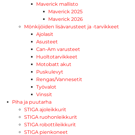
Maverick mallisto
Maverick 2025
Maverick 2026
Mönkijöiden lisävarusteet ja -tarvikkeet
Ajolasit
Asusteet
Can-Am varusteet
Huoltotarvikkeet
Motobatt akut
Puskulevyt
Rengas/Vannesetit
Työvalot
Vinssit
Piha ja puutarha
STIGA ajoleikkurit
STIGA ruohonleikkurit
STIGA robottileikkurit
STIGA pienkoneet