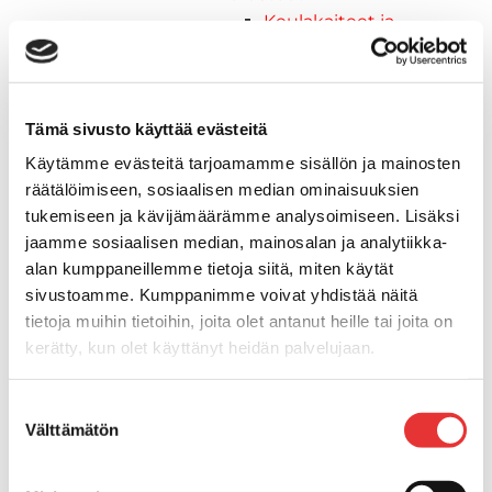
Keulakaiteet ja
kaidepylväät
Kansiluukut, ikkunat ja verhot
Luukut, hyttysverkot ja
Tämä sivusto käyttää evästeitä
rullaverhot
Kansiluukut
Käytämme evästeitä tarjoamamme sisällön ja mainosten
Hyttysverkot
räätälöimiseen, sosiaalisen median ominaisuuksien
Verhot
tukemiseen ja kävijämäärämme analysoimiseen. Lisäksi
Venetikkaat
jaamme sosiaalisen median, mainosalan ja analytiikka-
Uimatikkaat
alan kumppaneillemme tietoja siitä, miten käytät
Kasettitikkaat
sivustoamme. Kumppanimme voivat yhdistää näitä
tietoja muihin tietoihin, joita olet antanut heille tai joita on
Keulatikkaat
kerätty, kun olet käyttänyt heidän palvelujaan.
Köysitikkaat
Kiinnikkeet ja tukijalat
Lisätietoja:
karilainen.fi/tietosuoja
Kävelysillat
Suostumuksen
Välttämätön
Muut kiinnityshelat
valinta
Koukkupidike
Pidike "clips", muovia