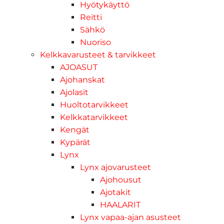
Hyötykäyttö
Reitti
Sähkö
Nuoriso
Kelkkavarusteet & tarvikkeet
AJOASUT
Ajohanskat
Ajolasit
Huoltotarvikkeet
Kelkkatarvikkeet
Kengät
Kypärät
Lynx
Lynx ajovarusteet
Ajohousut
Ajotakit
HAALARIT
Lynx vapaa-ajan asusteet