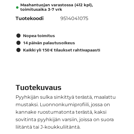
Maahantuojan varastossa (412 kpl),
toimitusaika 3-7 vrk
Tuotekoodi
9514041075
Nopea toimitus
14 päivän palautusoikeus
Kaikki yli 150 € tilaukset rahtivapaasti
Tuotekuvaus
Pyyhkijän sulka sinkittyä terästä, maalattu
mustaksi. Luonnonkumiprofiili, jossa on
kannake ruostumatonta terästä, kaksi
sovitinta pyyhkijän varsiin, joissa on suora
liitäntä tai J-koukkuliitäntä.