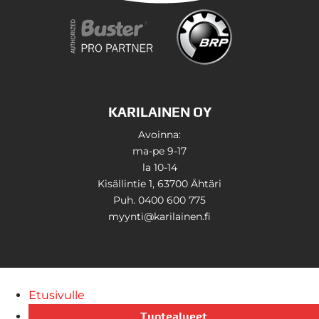
KARILAINEN OY
Avoinna:
ma-pe 9-17
la 10-14
Kisällintie 1, 63700 Ähtäri
Puh. 0400 600 775
myynti@karilainen.fi
Etusivulle
Tuotealueet