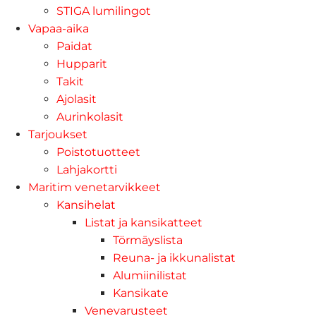
STIGA lumilingot
Vapaa-aika
Paidat
Hupparit
Takit
Ajolasit
Aurinkolasit
Tarjoukset
Poistotuotteet
Lahjakortti
Maritim venetarvikkeet
Kansihelat
Listat ja kansikatteet
Törmäyslista
Reuna- ja ikkunalistat
Alumiinilistat
Kansikate
Venevarusteet