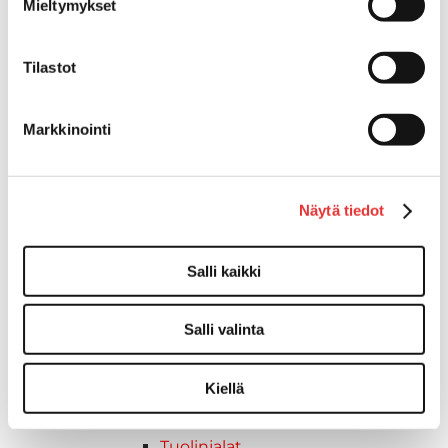
Mieltymykset
Lepuuttajan kiinnike
Tuulilasin kiinnike
Tilastot
Reuna-, köli-, törmäyslistat ja kansikate
Törmäyslista
Kansikate
Markkinointi
Reuna- ja ikkunalistat
Alumiinilistat
Kävelysillat ja Taavetit
Näytä tiedot
Kiinnitysvarret
SUP-laudan telineet
Kuljetusrampit
Salli kaikki
Askelmat
Kuljetusramppien tarvikkeet
Salli valinta
Kädensija, metallia
Taavetit
Kiellä
Venetuolit ja -tuolinjalat
Liukukoneistot
Tuolinjalat