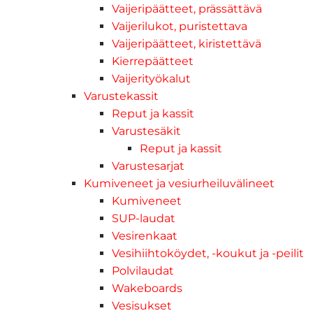
Vaijeripäätteet, prässättävä
Vaijerilukot, puristettava
Vaijeripäätteet, kiristettävä
Kierrepäätteet
Vaijerityökalut
Varustekassit
Reput ja kassit
Varustesäkit
Reput ja kassit
Varustesarjat
Kumiveneet ja vesiurheiluvälineet
Kumiveneet
SUP-laudat
Vesirenkaat
Vesihiihtoköydet, -koukut ja -peilit
Polvilaudat
Wakeboards
Vesisukset