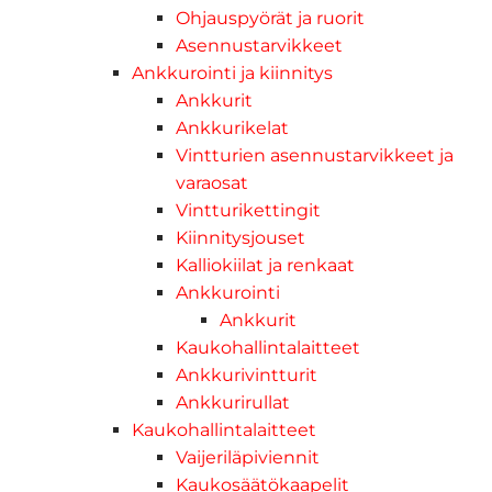
Ohjauspyörät ja ruorit
Asennustarvikkeet
Ankkurointi ja kiinnitys
Ankkurit
Ankkurikelat
Vintturien asennustarvikkeet ja
varaosat
Vintturikettingit
Kiinnitysjouset
Kalliokiilat ja renkaat
Ankkurointi
Ankkurit
Kaukohallintalaitteet
Ankkurivintturit
Ankkurirullat
Kaukohallintalaitteet
Vaijeriläpiviennit
Kaukosäätökaapelit