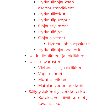
Hydrauliohjauksen
asennustarvikkeet
Hydrauliletkut
Hydraulipumput
Ohjaussylinterit
Hydrauliöljyt
Ohjauslaitteet
Hydrauliohjauspaketit
Hydrauliohjauspaketit
Kaidekiinnikkeet ja -pidikkeet
Kalastusvarusteet
Vieherasiat- ja pidikkeet
Vapatelineet
Muut tarvikkeet
Matalan veden ankkurit
Säilytyslokerot ja verkkotaskut
Kotelot, vesitiiviit kotelot ja
tavarataskut