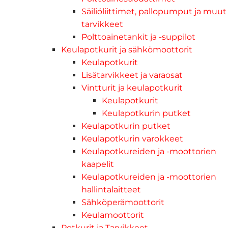
Säiliöliittimet, pallopumput ja muut
tarvikkeet
Polttoainetankit ja -suppilot
Keulapotkurit ja sähkömoottorit
Keulapotkurit
Lisätarvikkeet ja varaosat
Vintturit ja keulapotkurit
Keulapotkurit
Keulapotkurin putket
Keulapotkurin putket
Keulapotkurin varokkeet
Keulapotkureiden ja -moottorien
kaapelit
Keulapotkureiden ja -moottorien
hallintalaitteet
Sähköperämoottorit
Keulamoottorit
Potkurit ja Tarvikkeet