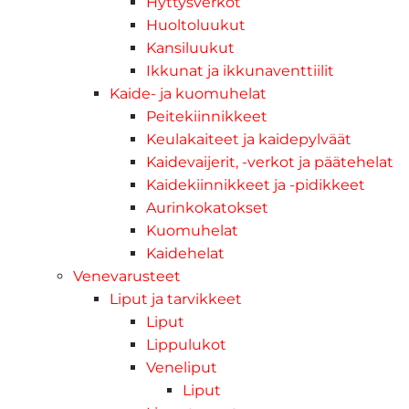
Hyttysverkot
Huoltoluukut
Kansiluukut
Ikkunat ja ikkunaventtiilit
Kaide- ja kuomuhelat
Peitekiinnikkeet
Keulakaiteet ja kaidepylväät
Kaidevaijerit, -verkot ja päätehelat
Kaidekiinnikkeet ja -pidikkeet
Aurinkokatokset
Kuomuhelat
Kaidehelat
Venevarusteet
Liput ja tarvikkeet
Liput
Lippulukot
Veneliput
Liput