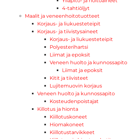
Ylläpito- ja hoitoaineet
4-tahtiöljyt
Maalit ja veneenhoitotuotteet
Korjaus- ja liukuesteteipit
Korjaus- ja tiivistysaineet
Korjaus- ja liukuesteteipit
Polyesterihartsi
Liimat ja epoksit
Veneen huolto ja kunnossapito
Liimat ja epoksit
Kitit ja tiivisteet
Lujitemuovin korjaus
Veneen huolto ja kunnossapito
Kosteudenpoistajat
Killotus ja hionta
Kiillotuskoneet
Hiomakoneet
Kiillotustarvikkeet