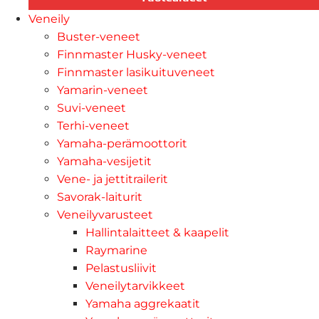
Veneily
Buster-veneet
Finnmaster Husky-veneet
Finnmaster lasikuituveneet
Yamarin-veneet
Suvi-veneet
Terhi-veneet
Yamaha-perämoottorit
Yamaha-vesijetit
Vene- ja jettitrailerit
Savorak-laiturit
Veneilyvarusteet
Hallintalaitteet & kaapelit
Raymarine
Pelastusliivit
Veneilytarvikkeet
Yamaha aggrekaatit