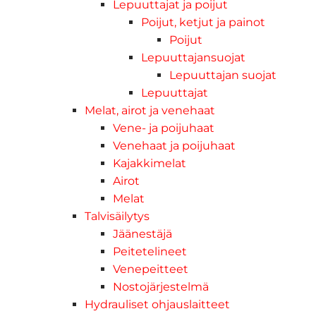
Lepuuttajat ja poijut
Poijut, ketjut ja painot
Poijut
Lepuuttajansuojat
Lepuuttajan suojat
Lepuuttajat
Melat, airot ja venehaat
Vene- ja poijuhaat
Venehaat ja poijuhaat
Kajakkimelat
Airot
Melat
Talvisäilytys
Jäänestäjä
Peitetelineet
Venepeitteet
Nostojärjestelmä
Hydrauliset ohjauslaitteet