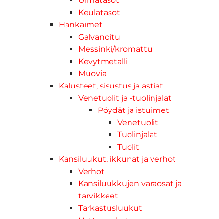
Uimatasot
Keulatasot
Hankaimet
Galvanoitu
Messinki/kromattu
Kevytmetalli
Muovia
Kalusteet, sisustus ja astiat
Venetuolit ja -tuolinjalat
Pöydät ja istuimet
Venetuolit
Tuolinjalat
Tuolit
Kansiluukut, ikkunat ja verhot
Verhot
Kansiluukkujen varaosat ja
tarvikkeet
Tarkastusluukut