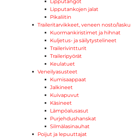
Lipputangot
Lipputankojen jalat
Pikaliitin
Traileritarvikkeet, veneen nosto/lasku
Kuormankiristimet ja hihnat
Kuljetus- ja säilytystelineet
Trailerivintturit
Traileripyörät
Keulatuet
Veneilyasusteet
Kumisaappaat
Jalkineet
Kuivapuvut
Käsineet
Lämpöalusasut
Purjehdushanskat
Silmälasinauhat
Poijut ja lepuuttajat