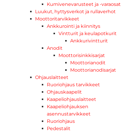
Kumivenevarusteet ja -varaosat
Luukut, hyttysverkot ja rullaverhot
Moottoritarvikkeet
Ankkurointi ja kiinnitys
Vintturit ja keulapotkurit
Ankkurivintturit
Anodit
Moottorisinkkisarjat
Moottorianodit
Moottorianodisarjat
Ohjauslaitteet
Ruoriohjaus tarvikkeet
Ohjauskaapelit
Kaapeliohjauslaitteet
Kaapeliohjauksen
asennustarvikkeet
Ruoriohjaus
Pedestalit