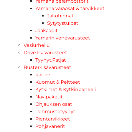
Yamaha perämoottorit
Yamaha varaosat & tarvikkeet
Jakohihnat
Sytytystulpat
Jääkaapit
Yamarin venevarusteet
Vesiurheilu
Drive lisävarusteet
Tyynyt,Patjat
Buster-lisävarusteet
Kaiteet
Kuomut & Peitteet
Kytkimet & Kytkinpaneeli
Navipaketit
Ohjauksen osat
Pehmustetyynyt
Pientarvikkeet
Pohjavanerit