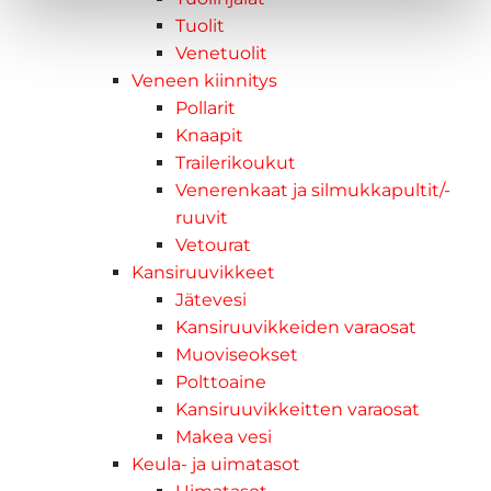
Tuolit
Venetuolit
Veneen kiinnitys
Pollarit
Knaapit
Trailerikoukut
Venerenkaat ja silmukkapultit/-
ruuvit
Vetourat
Kansiruuvikkeet
Jätevesi
Kansiruuvikkeiden varaosat
Muoviseokset
Polttoaine
Kansiruuvikkeitten varaosat
Makea vesi
Keula- ja uimatasot