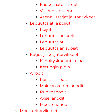
Kaukosäätölaitteet
Vaijerin läpiviennit
Asennussarjat ja -tarvikkeet
Lepuuttajat ja poijut
Poijut
Lepuuttajan korit
Lepuuttajat
Lepuuttajan suojat
Ketjut ja ketjutarvikkeet
Kiinnityskoukut ja -haat
Kettingin pidin
Anodit
Peräsinanodit
Makean veden anodit
Runkoanodit
Akselianodit
Moottorianodit
Moottoritarvikkeet