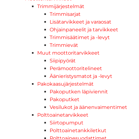
Trimmijärjestelmät
Trimmisarjat
Lisätarvikkeet ja varaosat
Ohjainpaneelit ja tarvikkeet
Trimmisäätimet ja -levyt
Trimmievät
Muut moottoritarvikkeet
Siipipyörät
Perämoottoritelineet
Äänieristysmatot ja -levyt
Pakokaasujärjestelmät
Pakoputken läpiviennit
Pakoputket
Vesilukot ja äänenvaimentimet
Polttoainetarvikkeet
Siirtopumput
Polttoainetankkiletkut
Polttoainesuodattimet