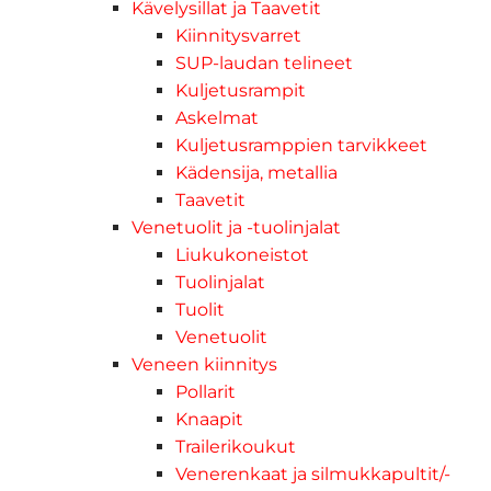
Kävelysillat ja Taavetit
Kiinnitysvarret
SUP-laudan telineet
Kuljetusrampit
Askelmat
Kuljetusramppien tarvikkeet
Kädensija, metallia
Taavetit
Venetuolit ja -tuolinjalat
Liukukoneistot
Tuolinjalat
Tuolit
Venetuolit
Veneen kiinnitys
Pollarit
Knaapit
Trailerikoukut
Venerenkaat ja silmukkapultit/-