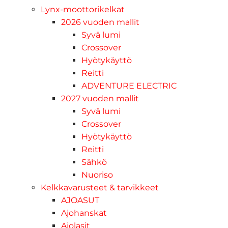
Lynx-moottorikelkat
2026 vuoden mallit
Syvä lumi
Crossover
Hyötykäyttö
Reitti
ADVENTURE ELECTRIC
2027 vuoden mallit
Syvä lumi
Crossover
Hyötykäyttö
Reitti
Sähkö
Nuoriso
Kelkkavarusteet & tarvikkeet
AJOASUT
Ajohanskat
Ajolasit