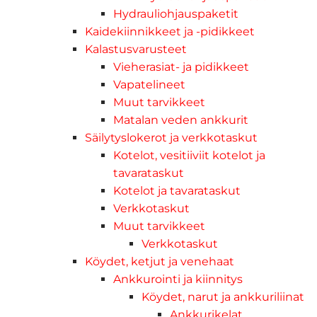
Hydrauliohjauspaketit
Kaidekiinnikkeet ja -pidikkeet
Kalastusvarusteet
Vieherasiat- ja pidikkeet
Vapatelineet
Muut tarvikkeet
Matalan veden ankkurit
Säilytyslokerot ja verkkotaskut
Kotelot, vesitiiviit kotelot ja
tavarataskut
Kotelot ja tavarataskut
Verkkotaskut
Muut tarvikkeet
Verkkotaskut
Köydet, ketjut ja venehaat
Ankkurointi ja kiinnitys
Köydet, narut ja ankkuriliinat
Ankkurikelat