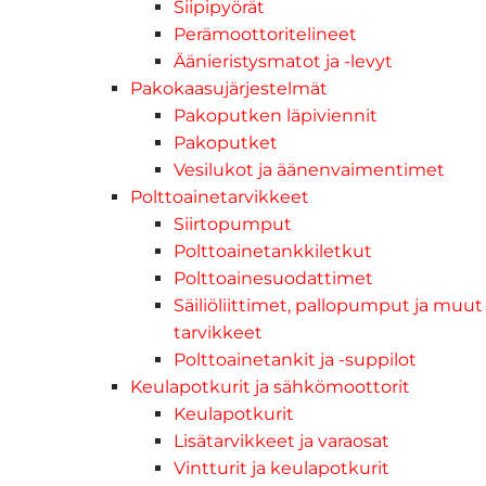
Siipipyörät
Perämoottoritelineet
Äänieristysmatot ja -levyt
Pakokaasujärjestelmät
Pakoputken läpiviennit
Pakoputket
Vesilukot ja äänenvaimentimet
Polttoainetarvikkeet
Siirtopumput
Polttoainetankkiletkut
Polttoainesuodattimet
Säiliöliittimet, pallopumput ja muut
tarvikkeet
Polttoainetankit ja -suppilot
Keulapotkurit ja sähkömoottorit
Keulapotkurit
Lisätarvikkeet ja varaosat
Vintturit ja keulapotkurit