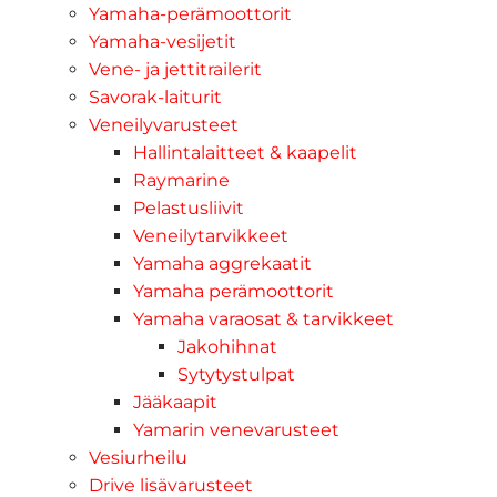
Yamaha-perämoottorit
Yamaha-vesijetit
Vene- ja jettitrailerit
Savorak-laiturit
Veneilyvarusteet
Hallintalaitteet & kaapelit
Raymarine
Pelastusliivit
Veneilytarvikkeet
Yamaha aggrekaatit
Yamaha perämoottorit
Yamaha varaosat & tarvikkeet
Jakohihnat
Sytytystulpat
Jääkaapit
Yamarin venevarusteet
Vesiurheilu
Drive lisävarusteet