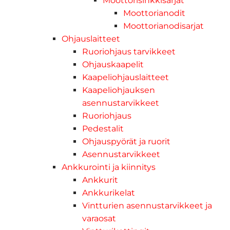
Moottorisinkkisarjat
Moottorianodit
Moottorianodisarjat
Ohjauslaitteet
Ruoriohjaus tarvikkeet
Ohjauskaapelit
Kaapeliohjauslaitteet
Kaapeliohjauksen
asennustarvikkeet
Ruoriohjaus
Pedestalit
Ohjauspyörät ja ruorit
Asennustarvikkeet
Ankkurointi ja kiinnitys
Ankkurit
Ankkurikelat
Vintturien asennustarvikkeet ja
varaosat