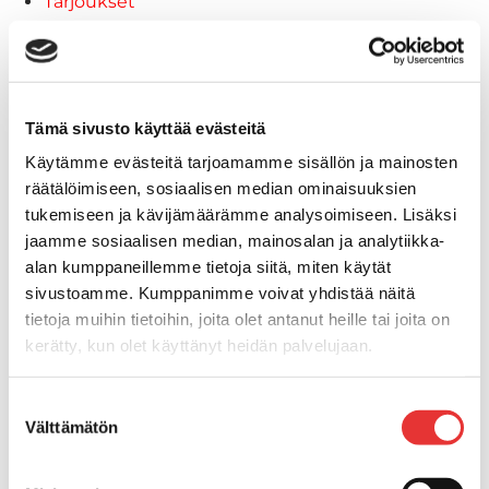
Tarjoukset
Poistotuotteet
Lahjakortti
Maritim venetarvikkeet
Kansihelat
Tämä sivusto käyttää evästeitä
Listat ja kansikatteet
Käytämme evästeitä tarjoamamme sisällön ja mainosten
Törmäyslista
räätälöimiseen, sosiaalisen median ominaisuuksien
Reuna- ja ikkunalistat
tukemiseen ja kävijämäärämme analysoimiseen. Lisäksi
Alumiinilistat
jaamme sosiaalisen median, mainosalan ja analytiikka-
Kansikate
alan kumppaneillemme tietoja siitä, miten käytät
Venevarusteet
sivustoamme. Kumppanimme voivat yhdistää näitä
Reuna-, köli-, törmäyslistat ja
tietoja muihin tietoihin, joita olet antanut heille tai joita on
kansikate
kerätty, kun olet käyttänyt heidän palvelujaan.
Muut tarvikkeet
Köli- ja eväsuojat
Lisätietoja:
karilainen.fi/tietosuoja
Suostumuksen
Listat ja kansikatteet
Välttämätön
valinta
Muut tarvikkeet
Köli- ja eväsuojat