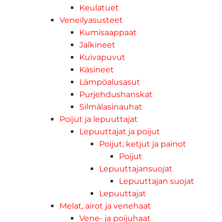
Keulatuet
Veneilyasusteet
Kumisaappaat
Jalkineet
Kuivapuvut
Käsineet
Lämpöalusasut
Purjehdushanskat
Silmälasinauhat
Poijut ja lepuuttajat
Lepuuttajat ja poijut
Poijut, ketjut ja painot
Poijut
Lepuuttajansuojat
Lepuuttajan suojat
Lepuuttajat
Melat, airot ja venehaat
Vene- ja poijuhaat