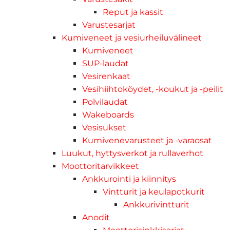
Reput ja kassit
Varustesarjat
Kumiveneet ja vesiurheiluvälineet
Kumiveneet
SUP-laudat
Vesirenkaat
Vesihiihtoköydet, -koukut ja -peilit
Polvilaudat
Wakeboards
Vesisukset
Kumivenevarusteet ja -varaosat
Luukut, hyttysverkot ja rullaverhot
Moottoritarvikkeet
Ankkurointi ja kiinnitys
Vintturit ja keulapotkurit
Ankkurivintturit
Anodit