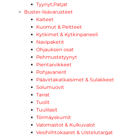
Tyynyt,Patjat
Buster-lisävarusteet
Kaiteet
Kuomut & Peitteet
Kytkimet & Kytkinpaneeli
Navipaketit
Ohjauksen osat
Pehmustetyynyt
Pientarvikkeet
Pohjavanerit
Päävirtakatkaisimet & Sulakkeet
Solumuovit
Tarrat
Tuolit
Tuulilasit
Törmäyskumit
Valomastot & Kulkuvalot
Vesihiihtokaaret & Uistelutargat