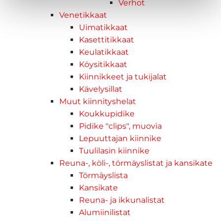
Verhot
Venetikkaat
Uimatikkaat
Kasettitikkaat
Keulatikkaat
Köysitikkaat
Kiinnikkeet ja tukijalat
Kävelysillat
Muut kiinnityshelat
Koukkupidike
Pidike "clips", muovia
Lepuuttajan kiinnike
Tuulilasin kiinnike
Reuna-, köli-, törmäyslistat ja kansikate
Törmäyslista
Kansikate
Reuna- ja ikkunalistat
Alumiinilistat