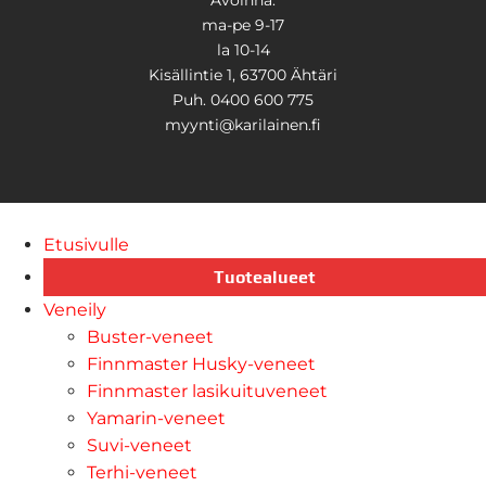
Avoinna:
ma-pe 9-17
la 10-14
Kisällintie 1, 63700 Ähtäri
Puh. 0400 600 775
myynti@karilainen.fi
Etusivulle
Tuotealueet
Veneily
Buster-veneet
Finnmaster Husky-veneet
Finnmaster lasikuituveneet
Yamarin-veneet
Suvi-veneet
Terhi-veneet