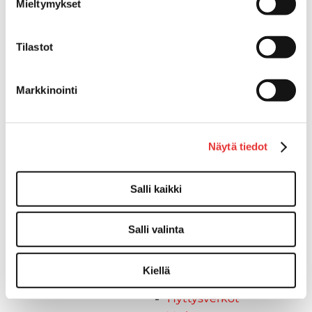
Venetikkaat
Mieltymykset
Keulatikkaat, -tasot ja
varusteet
Tilastot
Kasettitikkaat
Keulatikkaat
Kaide- ja kuomuhelat
Markkinointi
Muut tarvikkeet
Kaidevaijerit, -verkot ja
päätehelat
Näytä tiedot
Keulatikkaat, -tasot ja
varusteet
Salli kaikki
Keulakaiteet ja
kaidepylväät
Kansiluukut, ikkunat ja verhot
Salli valinta
Luukut, hyttysverkot ja
rullaverhot
Kiellä
Kansiluukut
Hyttysverkot