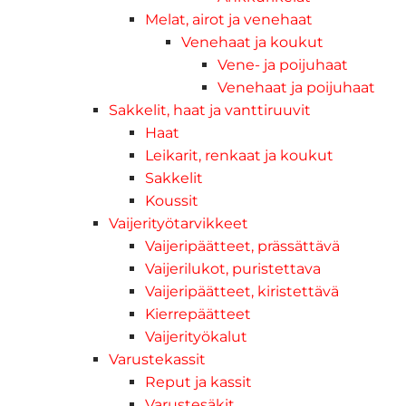
Melat, airot ja venehaat
Venehaat ja koukut
Vene- ja poijuhaat
Venehaat ja poijuhaat
Sakkelit, haat ja vanttiruuvit
Haat
Leikarit, renkaat ja koukut
Sakkelit
Koussit
Vaijerityötarvikkeet
Vaijeripäätteet, prässättävä
Vaijerilukot, puristettava
Vaijeripäätteet, kiristettävä
Kierrepäätteet
Vaijerityökalut
Varustekassit
Reput ja kassit
Varustesäkit