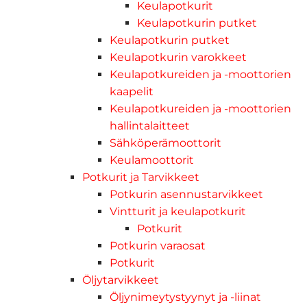
Keulapotkurit
Keulapotkurin putket
Keulapotkurin putket
Keulapotkurin varokkeet
Keulapotkureiden ja -moottorien
kaapelit
Keulapotkureiden ja -moottorien
hallintalaitteet
Sähköperämoottorit
Keulamoottorit
Potkurit ja Tarvikkeet
Potkurin asennustarvikkeet
Vintturit ja keulapotkurit
Potkurit
Potkurin varaosat
Potkurit
Öljytarvikkeet
Öljynimeytystyynyt ja -liinat