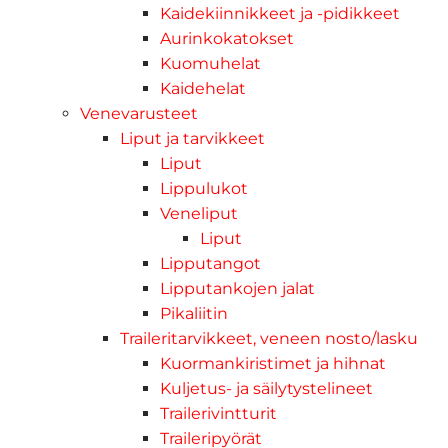
Kaidekiinnikkeet ja -pidikkeet
Aurinkokatokset
Kuomuhelat
Kaidehelat
Venevarusteet
Liput ja tarvikkeet
Liput
Lippulukot
Veneliput
Liput
Lipputangot
Lipputankojen jalat
Pikaliitin
Traileritarvikkeet, veneen nosto/lasku
Kuormankiristimet ja hihnat
Kuljetus- ja säilytystelineet
Trailerivintturit
Traileripyörät