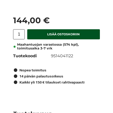
144,00 €
LISÄÄ OSTOSKORIIN
Maahantuojan varastossa (574 kpl),
toimitusaika 3-7 vrk
Tuotekoodi
9514041122
Nopea toimitus
14 päivän palautusoikeus
Kaikki yli 150 € tilaukset rahtivapaasti