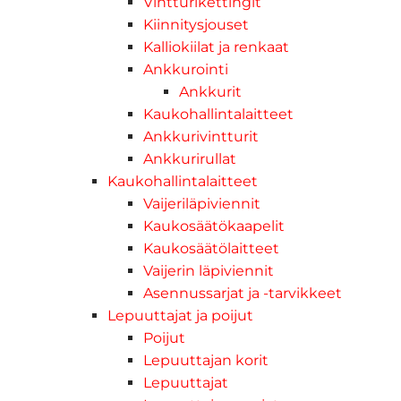
Vintturikettingit
Kiinnitysjouset
Kalliokiilat ja renkaat
Ankkurointi
Ankkurit
Kaukohallintalaitteet
Ankkurivintturit
Ankkurirullat
Kaukohallintalaitteet
Vaijeriläpiviennit
Kaukosäätökaapelit
Kaukosäätölaitteet
Vaijerin läpiviennit
Asennussarjat ja -tarvikkeet
Lepuuttajat ja poijut
Poijut
Lepuuttajan korit
Lepuuttajat