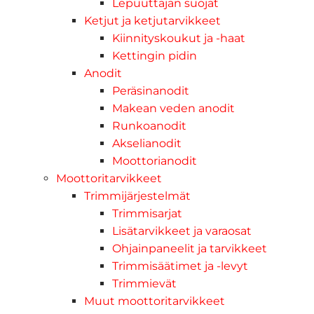
Lepuuttajan suojat
Ketjut ja ketjutarvikkeet
Kiinnityskoukut ja -haat
Kettingin pidin
Anodit
Peräsinanodit
Makean veden anodit
Runkoanodit
Akselianodit
Moottorianodit
Moottoritarvikkeet
Trimmijärjestelmät
Trimmisarjat
Lisätarvikkeet ja varaosat
Ohjainpaneelit ja tarvikkeet
Trimmisäätimet ja -levyt
Trimmievät
Muut moottoritarvikkeet