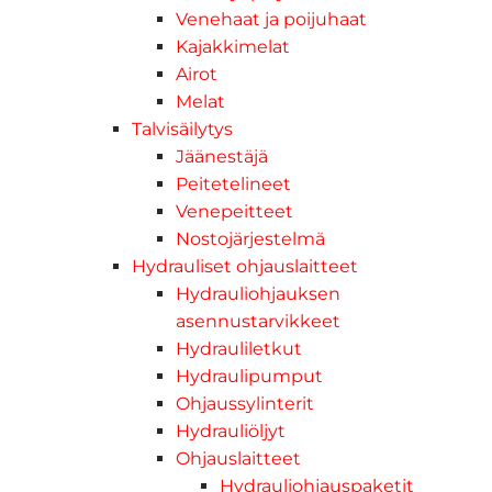
Venehaat ja poijuhaat
Kajakkimelat
Airot
Melat
Talvisäilytys
Jäänestäjä
Peitetelineet
Venepeitteet
Nostojärjestelmä
Hydrauliset ohjauslaitteet
Hydrauliohjauksen
asennustarvikkeet
Hydrauliletkut
Hydraulipumput
Ohjaussylinterit
Hydrauliöljyt
Ohjauslaitteet
Hydrauliohjauspaketit