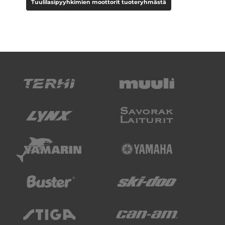
Tuulilasipyyhkimien moottorit tuoteryhmästä