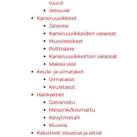
ruuvit
Vetourat
Kansiruuvikkeet
Jätevesi
Kansiruuvikkeiden varaosat
Muoviseokset
Polttoaine
Kansiruuvikkeitten varaosat
Makea vesi
Keula- ja uimatasot
Uimatasot
Keulatasot
Hankaimet
Galvanoitu
Messinki/kromattu
Kevytmetalli
Muovia
Kalusteet, sisustus ja astiat