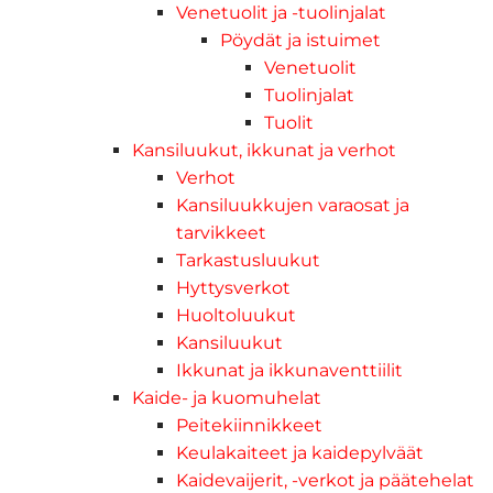
Venetuolit ja -tuolinjalat
Pöydät ja istuimet
Venetuolit
Tuolinjalat
Tuolit
Kansiluukut, ikkunat ja verhot
Verhot
Kansiluukkujen varaosat ja
tarvikkeet
Tarkastusluukut
Hyttysverkot
Huoltoluukut
Kansiluukut
Ikkunat ja ikkunaventtiilit
Kaide- ja kuomuhelat
Peitekiinnikkeet
Keulakaiteet ja kaidepylväät
Kaidevaijerit, -verkot ja päätehelat