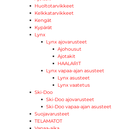
Huoltotarvikkeet
Kelkkatarvikkeet
Kengät
Kypärät
Lynx
Lynx ajovarusteet
Ajohousut
Ajotakit
HAALARIT
Lynx vapaa-ajan asusteet
Lynx asusteet
Lynx vaatetus
Ski-Doo
Ski-Doo ajovarusteet
Ski-Doo vapaa-ajan asusteet
Suojavarusteet
TELAMATOT
Vapaa-aika