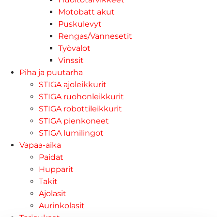
Motobatt akut
Puskulevyt
Rengas/Vannesetit
Työvalot
Vinssit
Piha ja puutarha
STIGA ajoleikkurit
STIGA ruohonleikkurit
STIGA robottileikkurit
STIGA pienkoneet
STIGA lumilingot
Vapaa-aika
Paidat
Hupparit
Takit
Ajolasit
Aurinkolasit