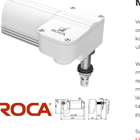
V
o
k
u
W
m
r
m
l
t
p
S
L