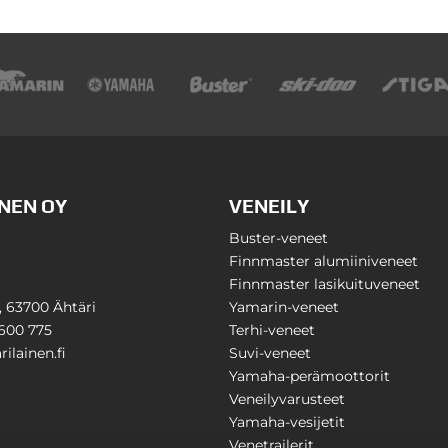
NEN OY
VENEILY
Buster-veneet
Finnmaster alumiiniveneet
Finnmaster lasikuituveneet
1, 63700 Ähtäri
Yamarin-veneet
600 775
Terhi-veneet
ilainen.fi
Suvi-veneet
Yamaha-perämoottorit
Veneilyvarusteet
Yamaha-vesijetit
Venetrailerit