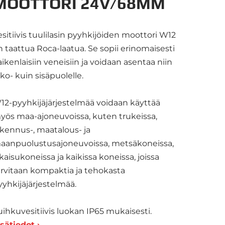
MOOTTORI 24V/68MM
esitiivis tuulilasin pyyhkijöiden moottori W12
n taattua Roca-laatua. Se sopii erinomaisesti
aikenlaisiin veneisiin ja voidaan asentaa niin
lko- kuin sisäpuolelle.
12-pyyhkijäjärjestelmää voidaan käyttää
yös maa-ajoneuvoissa, kuten trukeissa,
akennus-, maatalous- ja
aanpuolustusajoneuvoissa, metsäkoneissa,
akaisukoneissa ja kaikissa koneissa, joissa
arvitaan kompaktia ja tehokasta
yyhkijäjärjestelmää.
uihkuvesitiivis luokan IP65 mukaisesti.
isätiedot ›