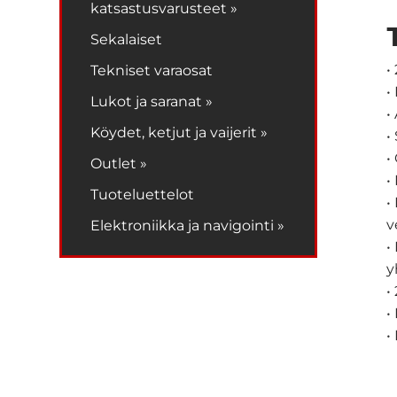
katsastusvarusteet »
Sekalaiset
•
Tekniset varaosat
•
Lukot ja saranat »
•
Köydet, ketjut ja vaijerit »
•
•
Outlet »
•
Tuoteluettelot
•
v
Elektroniikka ja navigointi »
•
y
•
•
•