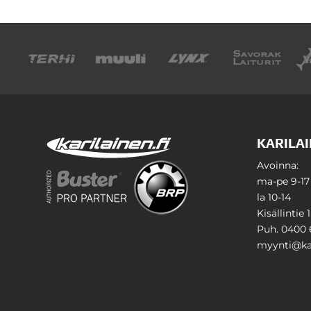
KARILAI
Avoinna:
ma-pe 9-17
la 10-14
Kisällintie 
Puh. 0400 
myynti@kar