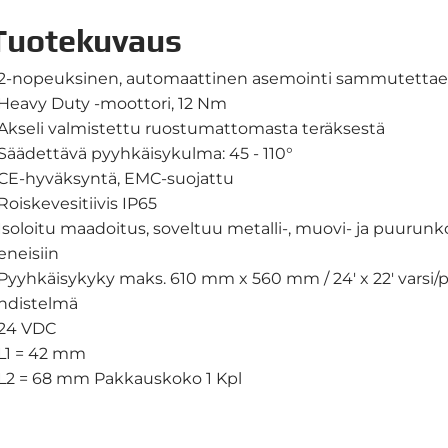
Tuotekuvaus
 2-nopeuksinen, automaattinen asemointi sammutettae
 Heavy Duty -moottori, 12 Nm
 Akseli valmistettu ruostumattomasta teräksestä
 Säädettävä pyyhkäisykulma: 45 - 110°
 CE-hyväksyntä, EMC-suojattu
 Roiskevesitiivis IP65
 Isoloitu maadoitus, soveltuu metalli-, muovi- ja puurunko
eneisiin
 Pyyhkäisykyky maks. 610 mm x 560 mm / 24' x 22' varsi/p
hdistelmä
 24 VDC
 L1 = 42 mm
 L2 = 68 mm Pakkauskoko 1 Kpl