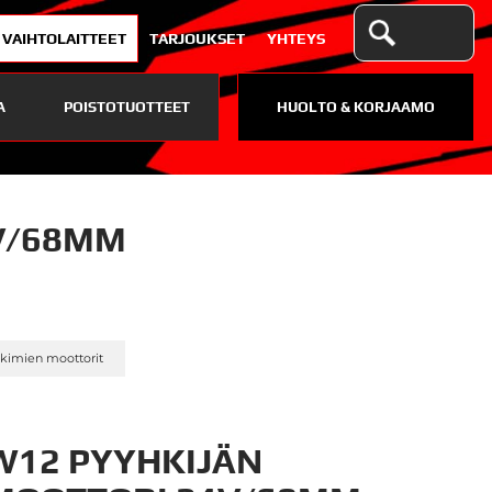
VAIHTOLAITTEET
TARJOUKSET
YHTEYS
A
POISTOTUOTTEET
HUOLTO & KORJAAMO
V/68MM
»
hkimien moottorit
W12 PYYHKIJÄN