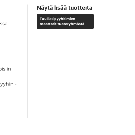
Näytä lisää tuotteita
Tuulilasipyyhkimien
ssa
moottorit tuoteryhmästä
isiin
yyhin -