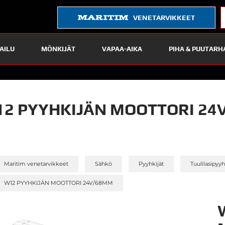
VENETARVIKKEET
AILU
MÖNKIJÄT
VAPAA-AIKA
PIHA & PUUTARH
2 PYYHKIJÄN MOOTTORI 24
»
»
»
Maritim venetarvikkeet
Sähkö
Pyyhkijät
Tuulilasipyy
W12 PYYHKIJÄN MOOTTORI 24V/68MM