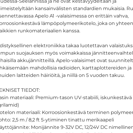
udessa-Seelannissa ja ne ovat kestävyydeltään ja
iimeistelyltään kansainvälisten standardien mukaisia. 
sennettavassa Apelo A1 -valaisimessa on erittäin vahva,
orroosionkestävä lämpöpolymeerikotelo, joka on yhtee
aikkien runkomateriaalien kanssa.
distyksellinen elektroniikka takaa luotettavan valaistuks
ampun suojauksen myös voimakkaissa jännitteenvaihtelu
lhaisilla akkujännitteillä. Apelo-valaisimet ovat suunnitel
hkäisemään mahdollisia radioiden, karttaplottereiden ja
uiden laitteiden häiriöitä, ja niillä on 5 vuoden takuu.
EKNISET TIEDOT:
asin materiaali: Premium-tason UV-stabiili, iskunkestävä 
grilamid)
otelon materiaali: Korroosionkestävä terminen polymeer
ohto: 2,5 m / 8,2 ft 5-ytiminen tinattu merikaapeli
äyttöjännite: Monijännite 9-32V DC, 12/24V DC nimelline