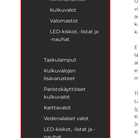
U
v
Kulkuvalot
a
Valomastot
k
LED-kiskot, -listat ja
k
-nauhat
E
l
Taskulamput
a
e
Kulkuvalojen
m
lisävarusteet
Paristokäyttöiset
T
kulkuvalot
L
Karttavalot
(
K
Vedenalaiset valot
J
LED-kiskot, -listat ja -
K
nauhat