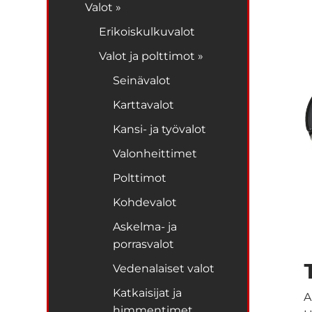
Valot »
Erikoiskulkuvalot
Valot ja polttimot »
Seinävalot
Karttavalot
Kansi- ja työvalot
Valonheittimet
Polttimot
Kohdevalot
Askelma- ja
porrasvalot
Vedenalaiset valot
Katkaisijat ja
A
himmentimet