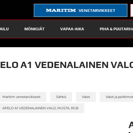
VENETARVIKKEET
AILU
MÖNKIJÄT
VAPAA-AIKA
PIHA & PUUTARH
ELO A1 VEDENALAINEN VALO
»
»
»
Maritim venetarvikkeet
Sähkö
Valot
Valot ja polttimo
APELO A1 VEDENALAINEN VALO, MUSTA, RGB