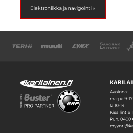
Elektroniikka ja navigointi »
KARILAI
Avoinna:
ma-pe 9-17
la 10-14
Kisällintie 
Puh. 0400 
myynti@kar