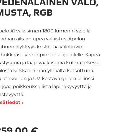
VEDENALAINEN VALO,
MUSTA, RGB
pelo A1 valaisimen 1800 lumenin valolla
aadaan aikaan upea valaistus. Apelon
ptinen älykkyys keskittää valokuviot
ehokkaasti vedenpinnan alapuolelle. Kapea
ystysuora ja laaja vaakasuora kulma tekevät
alosta kirkkaamman ylhäältä katsottuna.
ujatekoinen ja UV-kestävä grilamid-linssi
arjoaa poikkeuksellista läpinäkyvyyttä ja
estävyyttä.
isätiedot ›
259,00 €