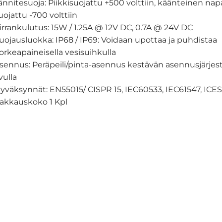
ännitesuoja: Piikkisuojattu +500 volttiin, käänteinen nap
uojattu -700 volttiin
irrankulutus: 15W / 1.25A @ 12V DC, 0.7A @ 24V DC
uojausluokka: IP68 / IP69: Voidaan upottaa ja puhdistaa
orkeapaineisella vesisuihkulla
sennus: Peräpeili/pinta-asennus kestävän asennusjärje
vulla
yväksynnät: EN55015/ CISPR 15, IEC60533, IEC61547, ICES
akkauskoko 1 Kpl