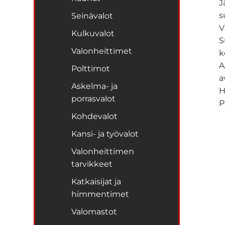
J
s
Seinävalot
V
Kulkuvalot
S
Valonheittimet
k
A
Polttimot
a
Askelma- ja
H
porrasvalot
P
Kohdevalot
Kansi- ja työvalot
Valonheittimen
tarvikkeet
Katkaisijat ja
himmentimet
Valomastot