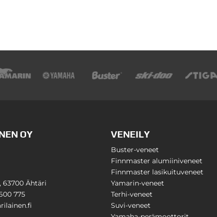
NEN OY
VENEILY
Buster-veneet
Finnmaster alumiiniveneet
Finnmaster lasikuituveneet
1, 63700 Ähtäri
Yamarin-veneet
600 775
Terhi-veneet
ilainen.fi
Suvi-veneet
Yamaha-perämoottorit