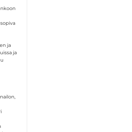
Runkoon
nsopiva
en ja
issa ja
tu
nailon,
i
n