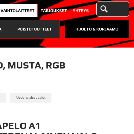
VAIHTOLAITTEET
TARJOUKSET
YHTEYS
A
POISTOTUOTTEET
HUOLTO & KORJAAMO
, MUSTA, RGB
»
»
t
Vedenalaiset valot
APELO A1