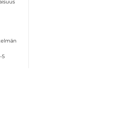
aisuus
stelmän
-5