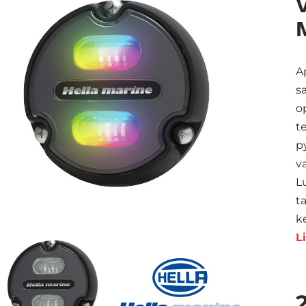
A
s
o
t
p
v
L
t
k
L