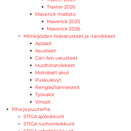
Traxter 2026
Maverick mallisto
Maverick 2025
Maverick 2026
Mönkijöiden lisävarusteet ja -tarvikkeet
Ajolasit
Asusteet
Can-Am varusteet
Huoltotarvikkeet
Motobatt akut
Puskulevyt
Rengas/Vannesetit
Työvalot
Vinssit
Piha ja puutarha
STIGA ajoleikkurit
STIGA ruohonleikkurit