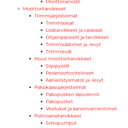
Moottorianodit
Moottoritarvikkeet
Trimmijärjestelmät
Trimmisarjat
Lisätarvikkeet ja varaosat
Ohjainpaneelit ja tarvikkeet
Trimmisäätimet ja -levyt
Trimmievät
Muut moottoritarvikkeet
Siipipyörät
Perämoottoritelineet
Äänieristysmatot ja -levyt
Pakokaasujärjestelmät
Pakoputken läpiviennit
Pakoputket
Vesilukot ja äänenvaimentimet
Polttoainetarvikkeet
Siirtopumput