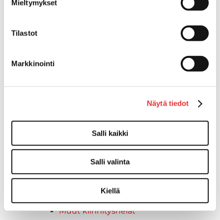
Keulatikkaat, -tasot ja
Mieltymykset
varusteet
Keulakaiteet ja
Tilastot
kaidepylväät
Kansiluukut, ikkunat ja verhot
Luukut, hyttysverkot ja
Markkinointi
rullaverhot
Kansiluukut
Hyttysverkot
Näytä tiedot
Verhot
Venetikkaat
Salli kaikki
Uimatikkaat
Kasettitikkaat
Keulatikkaat
Salli valinta
Köysitikkaat
Kiinnikkeet ja tukijalat
Kiellä
Kävelysillat
Muut kiinnityshelat