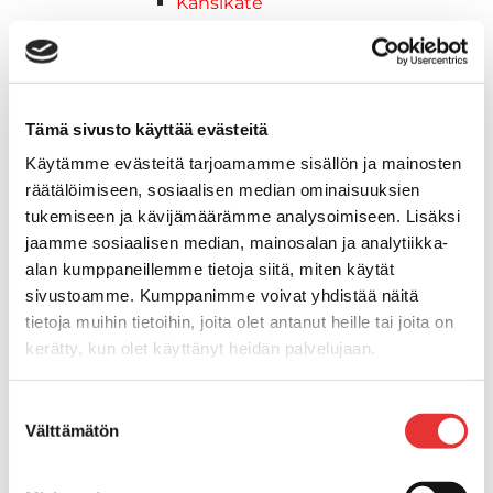
Kansikate
Venevarusteet
Reuna-, köli-, törmäyslistat ja
kansikate
Muut tarvikkeet
Tämä sivusto käyttää evästeitä
Köli- ja eväsuojat
Käytämme evästeitä tarjoamamme sisällön ja mainosten
Listat ja kansikatteet
räätälöimiseen, sosiaalisen median ominaisuuksien
Muut tarvikkeet
tukemiseen ja kävijämäärämme analysoimiseen. Lisäksi
Köli- ja eväsuojat
jaamme sosiaalisen median, mainosalan ja analytiikka-
Venetikkaat
alan kumppaneillemme tietoja siitä, miten käytät
Keulatikkaat, -tasot ja
sivustoamme. Kumppanimme voivat yhdistää näitä
varusteet
tietoja muihin tietoihin, joita olet antanut heille tai joita on
Kasettitikkaat
kerätty, kun olet käyttänyt heidän palvelujaan.
Keulatikkaat
Kaide- ja kuomuhelat
Lisätietoja:
karilainen.fi/tietosuoja
Suostumuksen
Muut tarvikkeet
Välttämätön
valinta
Kaidevaijerit, -verkot ja
päätehelat