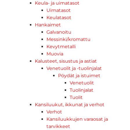
Keula- ja uimatasot
Uimatasot
Keulatasot
Hankaimet
Galvanoitu
Messinki/kromattu
Kevytmetalli
Muovia
Kalusteet, sisustus ja astiat
Venetuolit ja -tuolinjalat
Pöydät ja istuimet
Venetuolit
Tuolinjalat
Tuolit
Kansiluukut, ikkunat ja verhot
Verhot
Kansiluukkujen varaosat ja
tarvikkeet