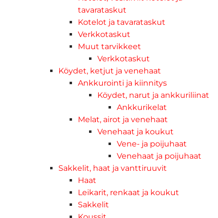
tavarataskut
Kotelot ja tavarataskut
Verkkotaskut
Muut tarvikkeet
Verkkotaskut
Köydet, ketjut ja venehaat
Ankkurointi ja kiinnitys
Köydet, narut ja ankkuriliinat
Ankkurikelat
Melat, airot ja venehaat
Venehaat ja koukut
Vene- ja poijuhaat
Venehaat ja poijuhaat
Sakkelit, haat ja vanttiruuvit
Haat
Leikarit, renkaat ja koukut
Sakkelit
Koussit