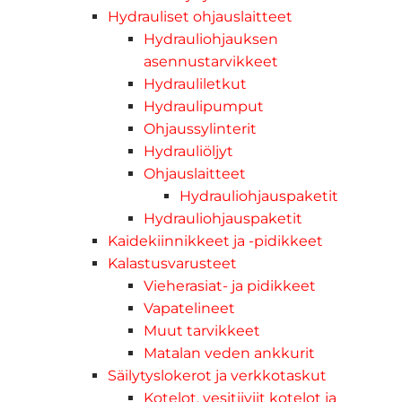
Hydrauliset ohjauslaitteet
Hydrauliohjauksen
asennustarvikkeet
Hydrauliletkut
Hydraulipumput
Ohjaussylinterit
Hydrauliöljyt
Ohjauslaitteet
Hydrauliohjauspaketit
Hydrauliohjauspaketit
Kaidekiinnikkeet ja -pidikkeet
Kalastusvarusteet
Vieherasiat- ja pidikkeet
Vapatelineet
Muut tarvikkeet
Matalan veden ankkurit
Säilytyslokerot ja verkkotaskut
Kotelot, vesitiiviit kotelot ja