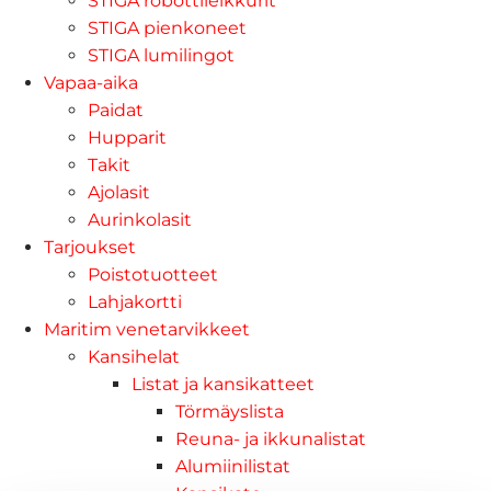
STIGA robottileikkurit
STIGA pienkoneet
STIGA lumilingot
Vapaa-aika
Paidat
Hupparit
Takit
Ajolasit
Aurinkolasit
Tarjoukset
Poistotuotteet
Lahjakortti
Maritim venetarvikkeet
Kansihelat
Listat ja kansikatteet
Törmäyslista
Reuna- ja ikkunalistat
Alumiinilistat