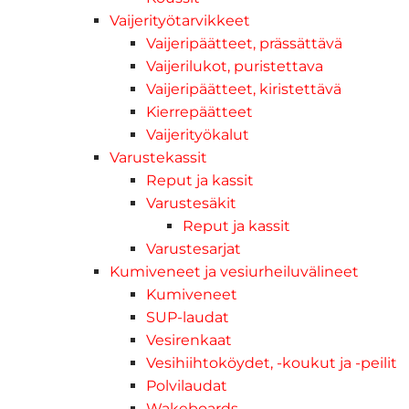
Vaijerityötarvikkeet
Vaijeripäätteet, prässättävä
Vaijerilukot, puristettava
Vaijeripäätteet, kiristettävä
Kierrepäätteet
Vaijerityökalut
Varustekassit
Reput ja kassit
Varustesäkit
Reput ja kassit
Varustesarjat
Kumiveneet ja vesiurheiluvälineet
Kumiveneet
SUP-laudat
Vesirenkaat
Vesihiihtoköydet, -koukut ja -peilit
Polvilaudat
Wakeboards