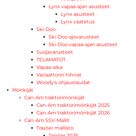
Lynx vapaa-ajan asusteet
Lynx asusteet
Lynx vaatetus
Ski-Doo
Ski-Doo ajovarusteet
Ski-Doo vapaa-ajan asusteet
Suojavarusteet
TELAMATOT
Vapaa-aika
Variaattorin hihnat
Woody's ohjausraudat
Mönkijät
Can-Am traktorimönkijät
Can-Am traktorimönkijät 2025
Can-Am traktorimönkijät 2026
Can-Am SSV-Mallit
Traxter mallisto
Traxter 2025