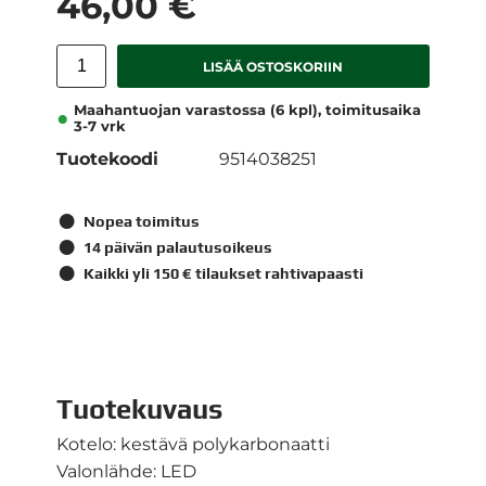
46,00 €
LISÄÄ OSTOSKORIIN
Maahantuojan varastossa (6 kpl), toimitusaika
3-7 vrk
Tuotekoodi
9514038251
Nopea toimitus
14 päivän palautusoikeus
Kaikki yli 150 € tilaukset rahtivapaasti
Tuotekuvaus
Kotelo: kestävä polykarbonaatti
Valonlähde: LED