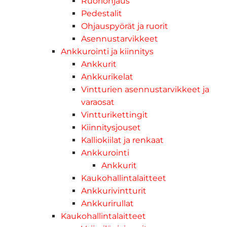
Ruoriohjaus
Pedestalit
Ohjauspyörät ja ruorit
Asennustarvikkeet
Ankkurointi ja kiinnitys
Ankkurit
Ankkurikelat
Vintturien asennustarvikkeet ja
varaosat
Vintturikettingit
Kiinnitysjouset
Kalliokiilat ja renkaat
Ankkurointi
Ankkurit
Kaukohallintalaitteet
Ankkurivintturit
Ankkurirullat
Kaukohallintalaitteet