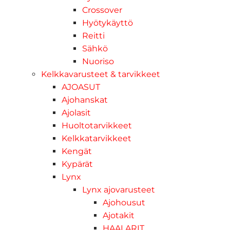
Crossover
Hyötykäyttö
Reitti
Sähkö
Nuoriso
Kelkkavarusteet & tarvikkeet
AJOASUT
Ajohanskat
Ajolasit
Huoltotarvikkeet
Kelkkatarvikkeet
Kengät
Kypärät
Lynx
Lynx ajovarusteet
Ajohousut
Ajotakit
HAALARIT