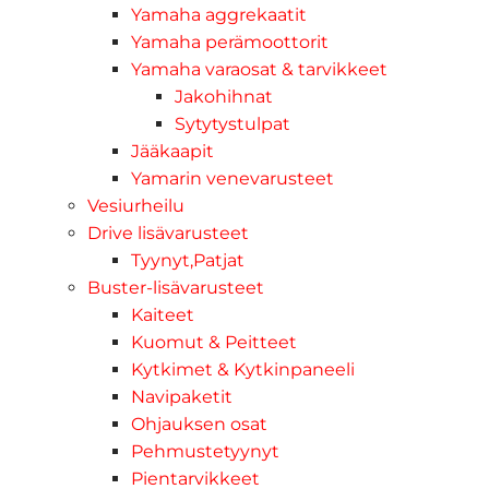
Yamaha aggrekaatit
Yamaha perämoottorit
Yamaha varaosat & tarvikkeet
Jakohihnat
Sytytystulpat
Jääkaapit
Yamarin venevarusteet
Vesiurheilu
Drive lisävarusteet
Tyynyt,Patjat
Buster-lisävarusteet
Kaiteet
Kuomut & Peitteet
Kytkimet & Kytkinpaneeli
Navipaketit
Ohjauksen osat
Pehmustetyynyt
Pientarvikkeet