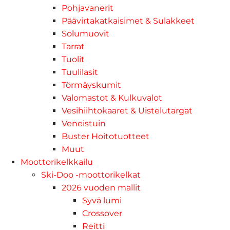
Pohjavanerit
Päävirtakatkaisimet & Sulakkeet
Solumuovit
Tarrat
Tuolit
Tuulilasit
Törmäyskumit
Valomastot & Kulkuvalot
Vesihiihtokaaret & Uistelutargat
Veneistuin
Buster Hoitotuotteet
Muut
Moottorikelkkailu
Ski-Doo -moottorikelkat
2026 vuoden mallit
Syvä lumi
Crossover
Reitti