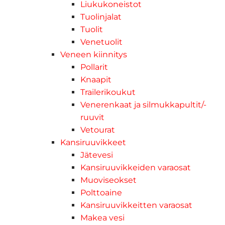
Liukukoneistot
Tuolinjalat
Tuolit
Venetuolit
Veneen kiinnitys
Pollarit
Knaapit
Trailerikoukut
Venerenkaat ja silmukkapultit/-
ruuvit
Vetourat
Kansiruuvikkeet
Jätevesi
Kansiruuvikkeiden varaosat
Muoviseokset
Polttoaine
Kansiruuvikkeitten varaosat
Makea vesi