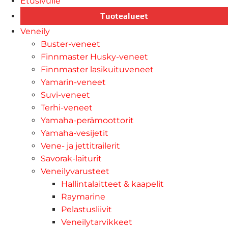
Etusivulle
Tuotealueet
Veneily
Buster-veneet
Finnmaster Husky-veneet
Finnmaster lasikuituveneet
Yamarin-veneet
Suvi-veneet
Terhi-veneet
Yamaha-perämoottorit
Yamaha-vesijetit
Vene- ja jettitrailerit
Savorak-laiturit
Veneilyvarusteet
Hallintalaitteet & kaapelit
Raymarine
Pelastusliivit
Veneilytarvikkeet