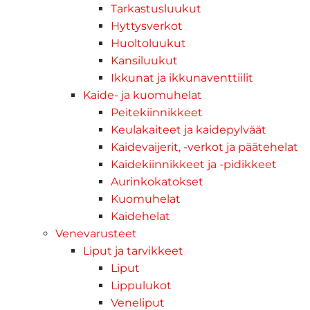
Tarkastusluukut
Hyttysverkot
Huoltoluukut
Kansiluukut
Ikkunat ja ikkunaventtiilit
Kaide- ja kuomuhelat
Peitekiinnikkeet
Keulakaiteet ja kaidepylväät
Kaidevaijerit, -verkot ja päätehelat
Kaidekiinnikkeet ja -pidikkeet
Aurinkokatokset
Kuomuhelat
Kaidehelat
Venevarusteet
Liput ja tarvikkeet
Liput
Lippulukot
Veneliput