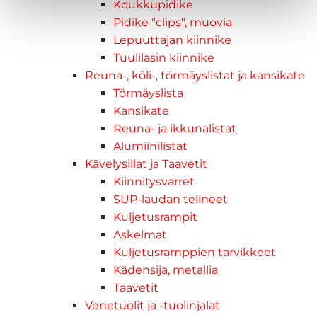
Koukkupidike
Pidike "clips", muovia
Lepuuttajan kiinnike
Tuulilasin kiinnike
Reuna-, köli-, törmäyslistat ja kansikate
Törmäyslista
Kansikate
Reuna- ja ikkunalistat
Alumiinilistat
Kävelysillat ja Taavetit
Kiinnitysvarret
SUP-laudan telineet
Kuljetusrampit
Askelmat
Kuljetusramppien tarvikkeet
Kädensija, metallia
Taavetit
Venetuolit ja -tuolinjalat