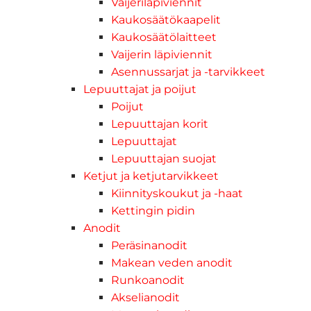
Vaijeriläpiviennit
Kaukosäätökaapelit
Kaukosäätölaitteet
Vaijerin läpiviennit
Asennussarjat ja -tarvikkeet
Lepuuttajat ja poijut
Poijut
Lepuuttajan korit
Lepuuttajat
Lepuuttajan suojat
Ketjut ja ketjutarvikkeet
Kiinnityskoukut ja -haat
Kettingin pidin
Anodit
Peräsinanodit
Makean veden anodit
Runkoanodit
Akselianodit