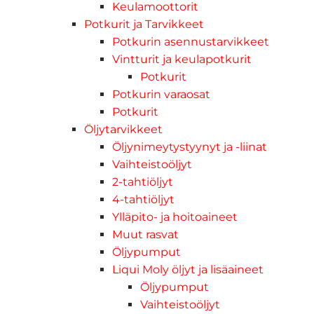
Keulamoottorit
Potkurit ja Tarvikkeet
Potkurin asennustarvikkeet
Vintturit ja keulapotkurit
Potkurit
Potkurin varaosat
Potkurit
Öljytarvikkeet
Öljynimeytystyynyt ja -liinat
Vaihteistoöljyt
2-tahtiöljyt
4-tahtiöljyt
Ylläpito- ja hoitoaineet
Muut rasvat
Öljypumput
Liqui Moly öljyt ja lisäaineet
Öljypumput
Vaihteistoöljyt