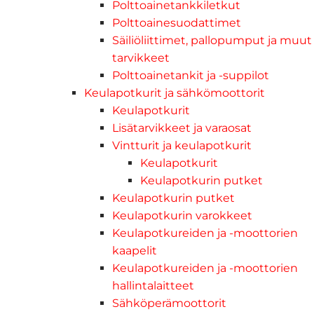
Polttoainetankkiletkut
Polttoainesuodattimet
Säiliöliittimet, pallopumput ja muut
tarvikkeet
Polttoainetankit ja -suppilot
Keulapotkurit ja sähkömoottorit
Keulapotkurit
Lisätarvikkeet ja varaosat
Vintturit ja keulapotkurit
Keulapotkurit
Keulapotkurin putket
Keulapotkurin putket
Keulapotkurin varokkeet
Keulapotkureiden ja -moottorien
kaapelit
Keulapotkureiden ja -moottorien
hallintalaitteet
Sähköperämoottorit