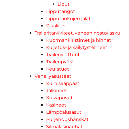
Liput
Lipputangot
Lipputankojen jalat
Pikaliitin
Traileritarvikkeet, veneen nosto/lasku
Kuormankiristimet ja hihnat
Kuljetus- ja säilytystelineet
Trailerivintturit
Traileripyörät
Keulatuet
Veneilyasusteet
Kumisaappaat
Jalkineet
Kuivapuvut
Käsineet
Lämpöalusasut
Purjehdushanskat
Silmälasinauhat