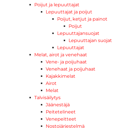
Poijut ja lepuuttajat
Lepuuttajat ja poijut
Poijut, ketjut ja painot
Poijut
Lepuuttajansuojat
Lepuuttajan suojat
Lepuuttajat
Melat, airot ja venehaat
Vene- ja poijuhaat
Venehaat ja poijuhaat
Kajakkimelat
Airot
Melat
Talvisäilytys
Jäänestäjä
Peitetelineet
Venepeitteet
Nostojärjestelmä