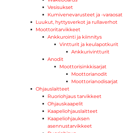
Vesisukset
Kumivenevarusteet ja -varaosat
Luukut, hyttysverkot ja rullaverhot
Moottoritarvikkeet
Ankkurointi ja kiinnitys
Vintturit ja keulapotkurit
Ankkurivintturit
Anodit
Moottorisinkkisarjat
Moottorianodit
Moottorianodisarjat
Ohjauslaitteet
Ruoriohjaus tarvikkeet
Ohjauskaapelit
Kaapeliohjauslaitteet
Kaapeliohjauksen
asennustarvikkeet