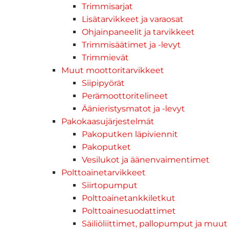
Trimmisarjat
Lisätarvikkeet ja varaosat
Ohjainpaneelit ja tarvikkeet
Trimmisäätimet ja -levyt
Trimmievät
Muut moottoritarvikkeet
Siipipyörät
Perämoottoritelineet
Äänieristysmatot ja -levyt
Pakokaasujärjestelmät
Pakoputken läpiviennit
Pakoputket
Vesilukot ja äänenvaimentimet
Polttoainetarvikkeet
Siirtopumput
Polttoainetankkiletkut
Polttoainesuodattimet
Säiliöliittimet, pallopumput ja muut