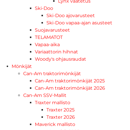
Lynx vaatetus
Ski-Doo
Ski-Doo ajovarusteet
Ski-Doo vapaa-ajan asusteet
Suojavarusteet
TELAMATOT
Vapaa-aika
Variaattorin hihnat
Woody's ohjausraudat
Mönkijät
Can-Am traktorimönkijät
Can-Am traktorimönkijät 2025
Can-Am traktorimönkijät 2026
Can-Am SSV-Mallit
Traxter mallisto
Traxter 2025
Traxter 2026
Maverick mallisto