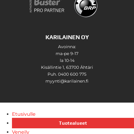
KARILAINEN OY
Avoinna:
ma-pe 9-17
la 10-14
Kisällintie 1, 63700 Ähtäri
Puh. 0400 600 775
myynti@karilainen.fi
Etusivulle
Tuotealueet
Veneily