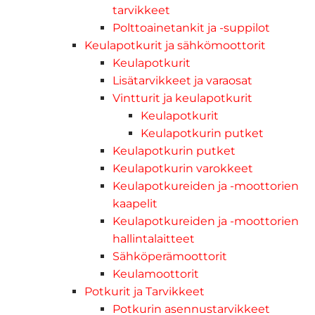
tarvikkeet
Polttoainetankit ja -suppilot
Keulapotkurit ja sähkömoottorit
Keulapotkurit
Lisätarvikkeet ja varaosat
Vintturit ja keulapotkurit
Keulapotkurit
Keulapotkurin putket
Keulapotkurin putket
Keulapotkurin varokkeet
Keulapotkureiden ja -moottorien
kaapelit
Keulapotkureiden ja -moottorien
hallintalaitteet
Sähköperämoottorit
Keulamoottorit
Potkurit ja Tarvikkeet
Potkurin asennustarvikkeet