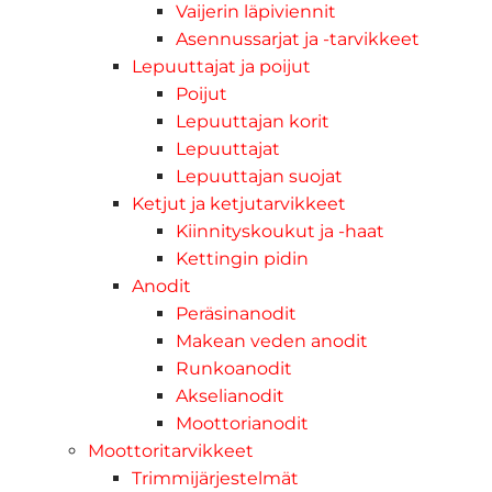
Vaijerin läpiviennit
Asennussarjat ja -tarvikkeet
Lepuuttajat ja poijut
Poijut
Lepuuttajan korit
Lepuuttajat
Lepuuttajan suojat
Ketjut ja ketjutarvikkeet
Kiinnityskoukut ja -haat
Kettingin pidin
Anodit
Peräsinanodit
Makean veden anodit
Runkoanodit
Akselianodit
Moottorianodit
Moottoritarvikkeet
Trimmijärjestelmät