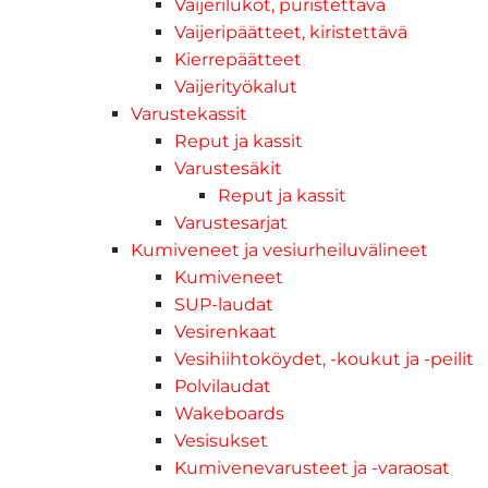
Vaijerilukot, puristettava
Vaijeripäätteet, kiristettävä
Kierrepäätteet
Vaijerityökalut
Varustekassit
Reput ja kassit
Varustesäkit
Reput ja kassit
Varustesarjat
Kumiveneet ja vesiurheiluvälineet
Kumiveneet
SUP-laudat
Vesirenkaat
Vesihiihtoköydet, -koukut ja -peilit
Polvilaudat
Wakeboards
Vesisukset
Kumivenevarusteet ja -varaosat