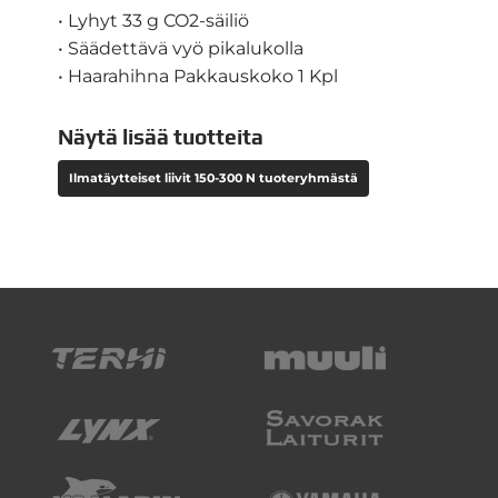
• Lyhyt 33 g CO2-säiliö
• Säädettävä vyö pikalukolla
• Haarahihna Pakkauskoko 1 Kpl
Näytä lisää tuotteita
Ilmatäytteiset liivit 150-300 N tuoteryhmästä