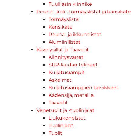
Tuulilasin kiinnike
Reuna-, köli-, törmäyslistat ja kansikate
Törmäyslista
Kansikate
Reuna- ja ikkunalistat
Alumiinilistat
Kävelysillat ja Taavetit
Kiinnitysvarret
SUP-laudan telineet
Kuljetusrampit
Askelmat
Kuljetusramppien tarvikkeet
Kädensija, metallia
Taavetit
Venetuolit ja -tuolinjalat
Liukukoneistot
Tuolinjalat
Tuolit