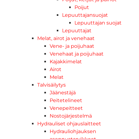
Poijut
Lepuuttajansuojat
Lepuuttajan suojat
Lepuuttajat
Melat, airot ja venehaat
Vene- ja poijuhaat
Venehaat ja poijuhaat
Kajakkimelat
Airot
Melat
Talvisäilytys
Jäänestäjä
Peitetelineet
Venepeitteet
Nostojärjestelmä
Hydrauliset ohjauslaitteet
Hydrauliohjauksen