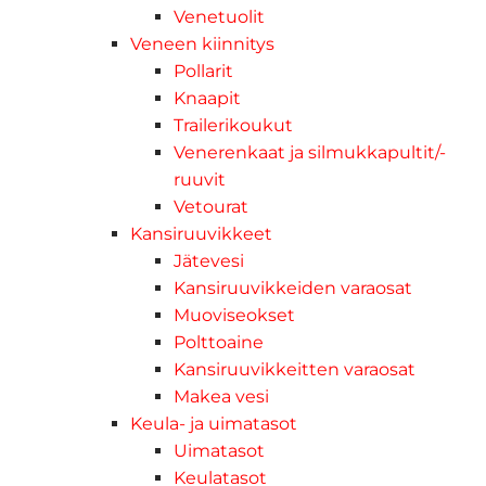
Venetuolit
Veneen kiinnitys
Pollarit
Knaapit
Trailerikoukut
Venerenkaat ja silmukkapultit/-
ruuvit
Vetourat
Kansiruuvikkeet
Jätevesi
Kansiruuvikkeiden varaosat
Muoviseokset
Polttoaine
Kansiruuvikkeitten varaosat
Makea vesi
Keula- ja uimatasot
Uimatasot
Keulatasot