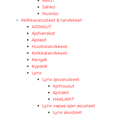
Reitti
Sähkö
Nuoriso
Kelkkavarusteet & tarvikkeet
AJOASUT
Ajohanskat
Ajolasit
Huoltotarvikkeet
Kelkkatarvikkeet
Kengät
Kypärät
Lynx
Lynx ajovarusteet
Ajohousut
Ajotakit
HAALARIT
Lynx vapaa-ajan asusteet
Lynx asusteet