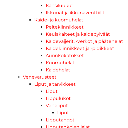
Kansiluukut
Ikkunat ja ikkunaventtiilit
Kaide- ja kuomuhelat
Peitekiinnikkeet
Keulakaiteet ja kaidepylväät
Kaidevaijerit, -verkot ja päätehelat
Kaidekiinnikkeet ja -pidikkeet
Aurinkokatokset
Kuomuhelat
Kaidehelat
Venevarusteet
Liput ja tarvikkeet
Liput
Lippulukot
Veneliput
Liput
Lipputangot
Lipputankojen jalat