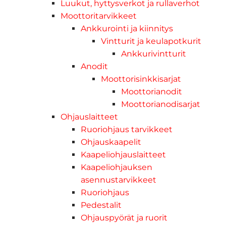
Luukut, hyttysverkot ja rullaverhot
Moottoritarvikkeet
Ankkurointi ja kiinnitys
Vintturit ja keulapotkurit
Ankkurivintturit
Anodit
Moottorisinkkisarjat
Moottorianodit
Moottorianodisarjat
Ohjauslaitteet
Ruoriohjaus tarvikkeet
Ohjauskaapelit
Kaapeliohjauslaitteet
Kaapeliohjauksen
asennustarvikkeet
Ruoriohjaus
Pedestalit
Ohjauspyörät ja ruorit