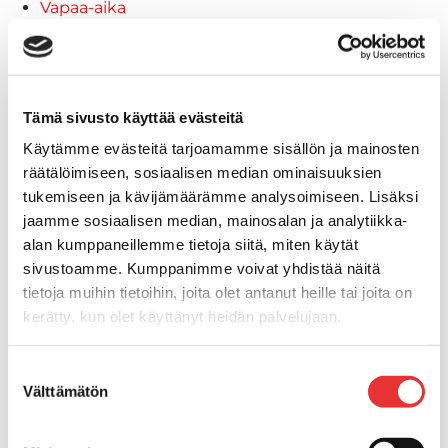
Vapaa-aika
Paidat
Hupparit
Takit
Ajolasit
Tämä sivusto käyttää evästeitä
Aurinkolasit
Käytämme evästeitä tarjoamamme sisällön ja mainosten
Tarjoukset
räätälöimiseen, sosiaalisen median ominaisuuksien
Poistotuotteet
tukemiseen ja kävijämäärämme analysoimiseen. Lisäksi
Lahjakortti
jaamme sosiaalisen median, mainosalan ja analytiikka-
Maritim venetarvikkeet
alan kumppaneillemme tietoja siitä, miten käytät
Kansihelat
sivustoamme. Kumppanimme voivat yhdistää näitä
Listat ja kansikatteet
tietoja muihin tietoihin, joita olet antanut heille tai joita on
Törmäyslista
kerätty, kun olet käyttänyt heidän palvelujaan.
Reuna- ja ikkunalistat
Alumiinilistat
Lisätietoja:
karilainen.fi/tietosuoja
Suostumuksen
Kansikate
Välttämätön
valinta
Venevarusteet
Reuna-, köli-, törmäyslistat ja