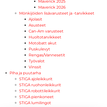
Maverick 2025
Maverick 2026
Mönkijöiden lisävarusteet ja -tarvikkeet
Ajolasit
Asusteet
Can-Am varusteet
Huoltotarvikkeet
Motobatt akut
Puskulevyt
Rengas/Vannesetit
Työvalot
Vinssit
Piha ja puutarha
STIGA ajoleikkurit
STIGA ruohonleikkurit
STIGA robottileikkurit
STIGA pienkoneet
STIGA lumilingot