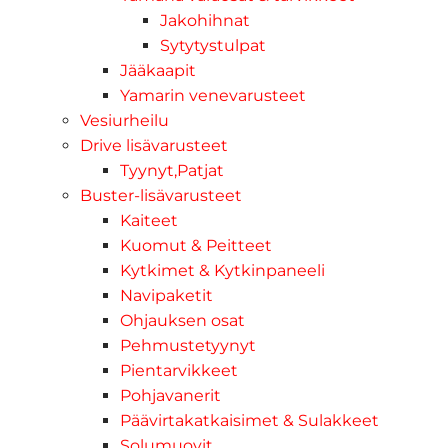
Jakohihnat
Sytytystulpat
Jääkaapit
Yamarin venevarusteet
Vesiurheilu
Drive lisävarusteet
Tyynyt,Patjat
Buster-lisävarusteet
Kaiteet
Kuomut & Peitteet
Kytkimet & Kytkinpaneeli
Navipaketit
Ohjauksen osat
Pehmustetyynyt
Pientarvikkeet
Pohjavanerit
Päävirtakatkaisimet & Sulakkeet
Solumuovit