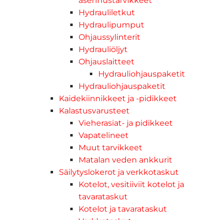
asennustarvikkeet
Hydrauliletkut
Hydraulipumput
Ohjaussylinterit
Hydrauliöljyt
Ohjauslaitteet
Hydrauliohjauspaketit
Hydrauliohjauspaketit
Kaidekiinnikkeet ja -pidikkeet
Kalastusvarusteet
Vieherasiat- ja pidikkeet
Vapatelineet
Muut tarvikkeet
Matalan veden ankkurit
Säilytyslokerot ja verkkotaskut
Kotelot, vesitiiviit kotelot ja
tavarataskut
Kotelot ja tavarataskut