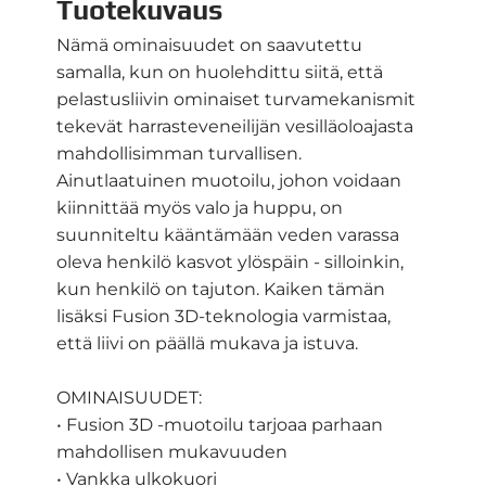
Tuotekuvaus
Nämä ominaisuudet on saavutettu
samalla, kun on huolehdittu siitä, että
pelastusliivin ominaiset turvamekanismit
tekevät harrasteveneilijän vesilläoloajasta
mahdollisimman turvallisen.
Ainutlaatuinen muotoilu, johon voidaan
kiinnittää myös valo ja huppu, on
suunniteltu kääntämään veden varassa
oleva henkilö kasvot ylöspäin - silloinkin,
kun henkilö on tajuton. Kaiken tämän
lisäksi Fusion 3D-teknologia varmistaa,
että liivi on päällä mukava ja istuva.
OMINAISUUDET:
• Fusion 3D -muotoilu tarjoaa parhaan
mahdollisen mukavuuden
• Vankka ulkokuori