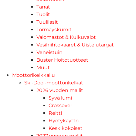
Tarrat
Tuolit
Tuulilasit
Törmäyskumit
Valomastot & Kulkuvalot
Vesihiihtokaaret & Uistelutargat
Veneistuin
Buster Hoitotuotteet
Muut
Moottorikelkkailu
Ski-Doo -moottorikelkat
2026 vuoden mallit
Syvä lumi
Crossover
Reitti
Hyötykäyttö
Keskikokoiset
2027 vuoden mallit