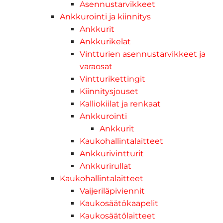
Asennustarvikkeet
Ankkurointi ja kiinnitys
Ankkurit
Ankkurikelat
Vintturien asennustarvikkeet ja
varaosat
Vintturikettingit
Kiinnitysjouset
Kalliokiilat ja renkaat
Ankkurointi
Ankkurit
Kaukohallintalaitteet
Ankkurivintturit
Ankkurirullat
Kaukohallintalaitteet
Vaijeriläpiviennit
Kaukosäätökaapelit
Kaukosäätölaitteet