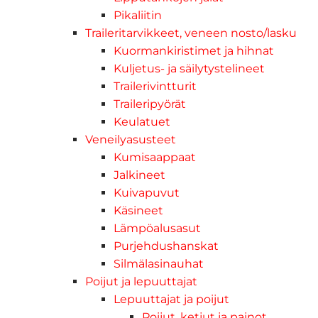
Pikaliitin
Traileritarvikkeet, veneen nosto/lasku
Kuormankiristimet ja hihnat
Kuljetus- ja säilytystelineet
Trailerivintturit
Traileripyörät
Keulatuet
Veneilyasusteet
Kumisaappaat
Jalkineet
Kuivapuvut
Käsineet
Lämpöalusasut
Purjehdushanskat
Silmälasinauhat
Poijut ja lepuuttajat
Lepuuttajat ja poijut
Poijut, ketjut ja painot