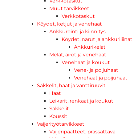
Verkkotaskut
Muut tarvikkeet
Verkkotaskut
Köydet, ketjut ja venehaat
Ankkurointi ja kiinnitys
Köydet, narut ja ankkuriliinat
Ankkurikelat
Melat, airot ja venehaat
Venehaat ja koukut
Vene- ja poijuhaat
Venehaat ja poijuhaat
Sakkelit, haat ja vanttiruuvit
Haat
Leikarit, renkaat ja koukut
Sakkelit
Koussit
Vaijerityötarvikkeet
Vaijeripäätteet, prässättävä