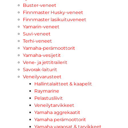
Buster-veneet
Finnmaster Husky-veneet
Finnmaster lasikuituveneet
Yamarin-veneet
Suvi-veneet
Terhi-veneet
Yamaha-perämoottorit
Yamaha-vesijetit
Vene- ja jettitrailerit
Savorak-laiturit
Veneilyvarusteet
Hallintalaitteet & kaapelit
Raymarine
Pelastusliivit
Veneilytarvikkeet
Yamaha aggrekaatit
Yamaha perämoottorit
Yamaha varaosat & tarvikkeet