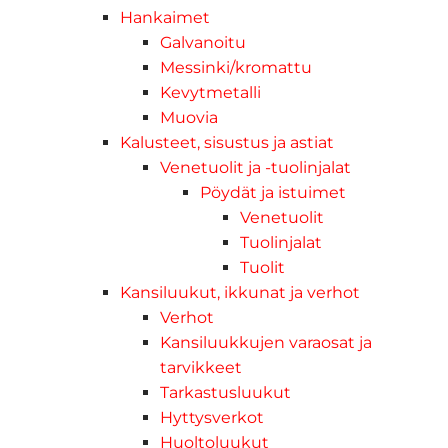
Hankaimet
Galvanoitu
Messinki/kromattu
Kevytmetalli
Muovia
Kalusteet, sisustus ja astiat
Venetuolit ja -tuolinjalat
Pöydät ja istuimet
Venetuolit
Tuolinjalat
Tuolit
Kansiluukut, ikkunat ja verhot
Verhot
Kansiluukkujen varaosat ja
tarvikkeet
Tarkastusluukut
Hyttysverkot
Huoltoluukut