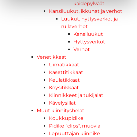
kaidepylväät
Kansiluukut, ikkunat ja verhot
Luukut, hyttysverkot ja
rullaverhot
Kansiluukut
Hyttysverkot
Verhot
Venetikkaat
Uimatikkaat
Kasettitikkaat
Keulatikkaat
Köysitikkaat
Kiinnikkeet ja tukijalat
Kävelysillat
Muut kiinnityshelat
Koukkupidike
Pidike "clips", muovia
Lepuuttajan kiinnike