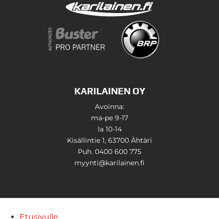
KARILAINEN OY
Avoinna:
ma-pe 9-17
la 10-14
Kisällintie 1, 63700 Ähtäri
Puh. 0400 600 775
myynti@karilainen.fi
Etusivulle