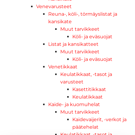
Venevarusteet
Reuna-, köli-, törmäyslistat ja
kansikate
Muut tarvikkeet
Köli- ja eväsuojat
Listat ja kansikatteet
Muut tarvikkeet
Köli- ja eväsuojat
Venetikkaat
Keulatikkaat, -tasot ja
varusteet
Kasettitikkaat
Keulatikkaat
Kaide- ja kuomuhelat
Muut tarvikkeet
Kaidevaijerit, -verkot ja
päätehelat
Keulatikkaat, -tasot ja