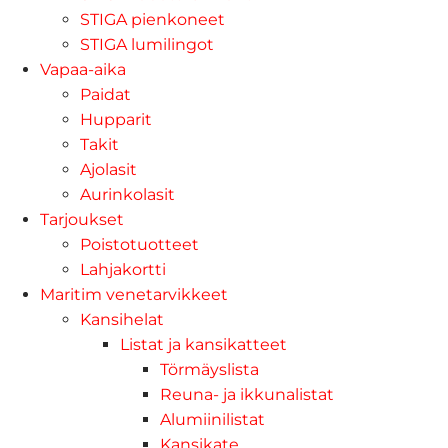
STIGA pienkoneet
STIGA lumilingot
Vapaa-aika
Paidat
Hupparit
Takit
Ajolasit
Aurinkolasit
Tarjoukset
Poistotuotteet
Lahjakortti
Maritim venetarvikkeet
Kansihelat
Listat ja kansikatteet
Törmäyslista
Reuna- ja ikkunalistat
Alumiinilistat
Kansikate