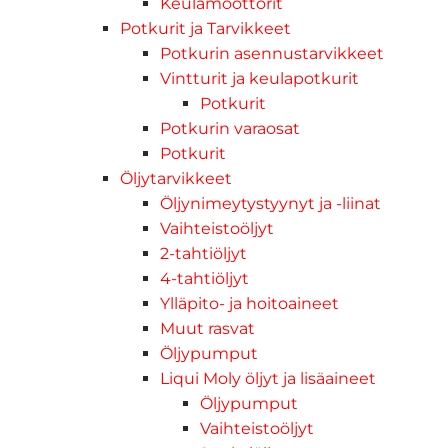
Keulamoottorit
Potkurit ja Tarvikkeet
Potkurin asennustarvikkeet
Vintturit ja keulapotkurit
Potkurit
Potkurin varaosat
Potkurit
Öljytarvikkeet
Öljynimeytystyynyt ja -liinat
Vaihteistoöljyt
2-tahtiöljyt
4-tahtiöljyt
Ylläpito- ja hoitoaineet
Muut rasvat
Öljypumput
Liqui Moly öljyt ja lisäaineet
Öljypumput
Vaihteistoöljyt