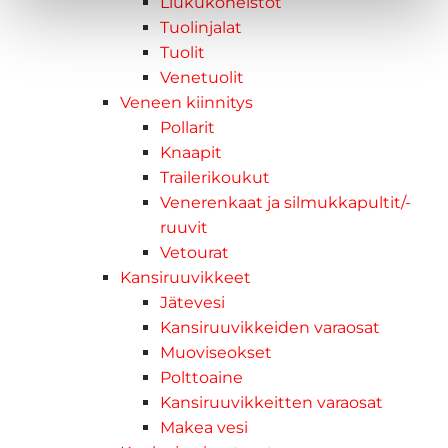
Liukukoneistot
Tuolinjalat
Tuolit
Venetuolit
Veneen kiinnitys
Pollarit
Knaapit
Trailerikoukut
Venerenkaat ja silmukkapultit/-
ruuvit
Vetourat
Kansiruuvikkeet
Jätevesi
Kansiruuvikkeiden varaosat
Muoviseokset
Polttoaine
Kansiruuvikkeitten varaosat
Makea vesi