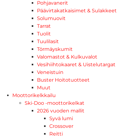
Pohjavanerit
Päävirtakatkaisimet & Sulakkeet
Solumuovit
Tarrat
Tuolit
Tuulilasit
Törmäyskumit
Valomastot & Kulkuvalot
Vesihiihtokaaret & Uistelutargat
Veneistuin
Buster Hoitotuotteet
Muut
Moottorikelkkailu
Ski-Doo -moottorikelkat
2026 vuoden mallit
Syvä lumi
Crossover
Reitti