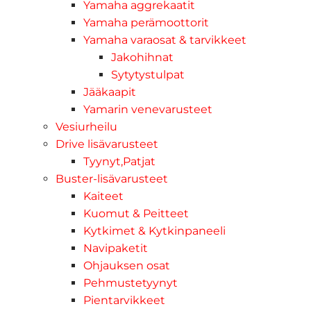
Yamaha aggrekaatit
Yamaha perämoottorit
Yamaha varaosat & tarvikkeet
Jakohihnat
Sytytystulpat
Jääkaapit
Yamarin venevarusteet
Vesiurheilu
Drive lisävarusteet
Tyynyt,Patjat
Buster-lisävarusteet
Kaiteet
Kuomut & Peitteet
Kytkimet & Kytkinpaneeli
Navipaketit
Ohjauksen osat
Pehmustetyynyt
Pientarvikkeet