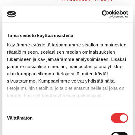
varusteet
Keulakaiteet ja
kaidepylväät
Kansiluukut, ikkunat ja verhot
Tämä sivusto käyttää evästeitä
Luukut, hyttysverkot ja
rullaverhot
Käytämme evästeitä tarjoamamme sisällön ja mainosten
Kansiluukut
räätälöimiseen, sosiaalisen median ominaisuuksien
tukemiseen ja kävijämäärämme analysoimiseen. Lisäksi
Hyttysverkot
jaamme sosiaalisen median, mainosalan ja analytiikka-
Verhot
alan kumppaneillemme tietoja siitä, miten käytät
Venetikkaat
sivustoamme. Kumppanimme voivat yhdistää näitä
Uimatikkaat
tietoja muihin tietoihin, joita olet antanut heille tai joita on
Kasettitikkaat
kerätty, kun olet käyttänyt heidän palvelujaan.
Keulatikkaat
Köysitikkaat
Lisätietoja:
karilainen.fi/tietosuoja
Suostumuksen
Kiinnikkeet ja tukijalat
Välttämätön
valinta
Kävelysillat
Muut kiinnityshelat