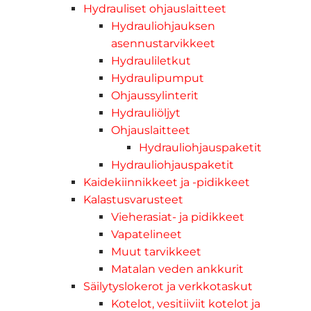
Hydrauliset ohjauslaitteet
Hydrauliohjauksen
asennustarvikkeet
Hydrauliletkut
Hydraulipumput
Ohjaussylinterit
Hydrauliöljyt
Ohjauslaitteet
Hydrauliohjauspaketit
Hydrauliohjauspaketit
Kaidekiinnikkeet ja -pidikkeet
Kalastusvarusteet
Vieherasiat- ja pidikkeet
Vapatelineet
Muut tarvikkeet
Matalan veden ankkurit
Säilytyslokerot ja verkkotaskut
Kotelot, vesitiiviit kotelot ja