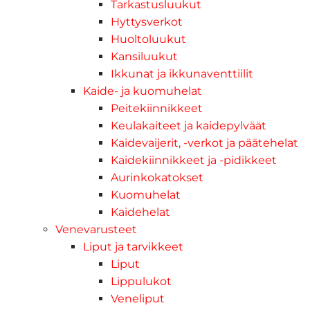
Tarkastusluukut
Hyttysverkot
Huoltoluukut
Kansiluukut
Ikkunat ja ikkunaventtiilit
Kaide- ja kuomuhelat
Peitekiinnikkeet
Keulakaiteet ja kaidepylväät
Kaidevaijerit, -verkot ja päätehelat
Kaidekiinnikkeet ja -pidikkeet
Aurinkokatokset
Kuomuhelat
Kaidehelat
Venevarusteet
Liput ja tarvikkeet
Liput
Lippulukot
Veneliput