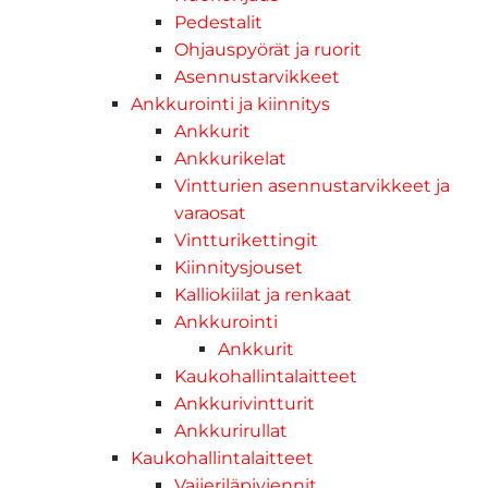
Pedestalit
Ohjauspyörät ja ruorit
Asennustarvikkeet
Ankkurointi ja kiinnitys
Ankkurit
Ankkurikelat
Vintturien asennustarvikkeet ja
varaosat
Vintturikettingit
Kiinnitysjouset
Kalliokiilat ja renkaat
Ankkurointi
Ankkurit
Kaukohallintalaitteet
Ankkurivintturit
Ankkurirullat
Kaukohallintalaitteet
Vaijeriläpiviennit