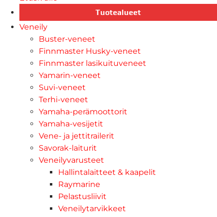
Tuotealueet
Veneily
Buster-veneet
Finnmaster Husky-veneet
Finnmaster lasikuituveneet
Yamarin-veneet
Suvi-veneet
Terhi-veneet
Yamaha-perämoottorit
Yamaha-vesijetit
Vene- ja jettitrailerit
Savorak-laiturit
Veneilyvarusteet
Hallintalaitteet & kaapelit
Raymarine
Pelastusliivit
Veneilytarvikkeet