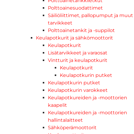
Polttoainetankkiletkut
Polttoainesuodattimet
Säiliöliittimet, pallopumput ja muut
tarvikkeet
Polttoainetankit ja -suppilot
Keulapotkurit ja sähkömoottorit
Keulapotkurit
Lisätarvikkeet ja varaosat
Vintturit ja keulapotkurit
Keulapotkurit
Keulapotkurin putket
Keulapotkurin putket
Keulapotkurin varokkeet
Keulapotkureiden ja -moottorien
kaapelit
Keulapotkureiden ja -moottorien
hallintalaitteet
Sähköperämoottorit