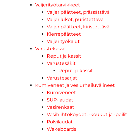
Vaijerityötarvikkeet
Vaijeripäätteet, prässättävä
Vaijerilukot, puristettava
Vaijeripäätteet, kiristettävä
Kierrepäätteet
Vaijerityökalut
Varustekassit
Reput ja kassit
Varustesäkit
Reput ja kassit
Varustesarjat
Kumiveneet ja vesiurheiluvälineet
Kumiveneet
SUP-laudat
Vesirenkaat
Vesihiihtoköydet, -koukut ja -peilit
Polvilaudat
Wakeboards