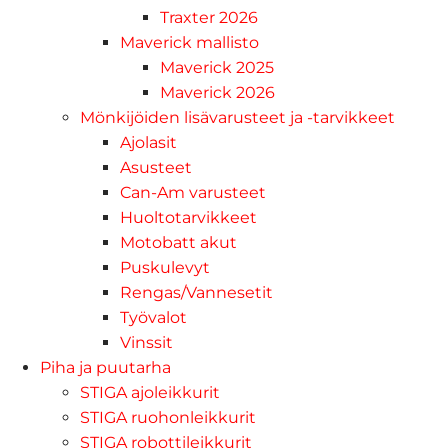
Traxter 2026
Maverick mallisto
Maverick 2025
Maverick 2026
Mönkijöiden lisävarusteet ja -tarvikkeet
Ajolasit
Asusteet
Can-Am varusteet
Huoltotarvikkeet
Motobatt akut
Puskulevyt
Rengas/Vannesetit
Työvalot
Vinssit
Piha ja puutarha
STIGA ajoleikkurit
STIGA ruohonleikkurit
STIGA robottileikkurit