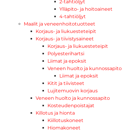
2-tahtiöljyt
Ylläpito- ja hoitoaineet
4-tahtiöljyt
Maalit ja veneenhoitotuotteet
Korjaus- ja liukuesteteipit
Korjaus- ja tiivistysaineet
Korjaus- ja liukuesteteipit
Polyesterihartsi
Liimat ja epoksit
Veneen huolto ja kunnossapito
Liimat ja epoksit
Kitit ja tiivisteet
Lujitemuovin korjaus
Veneen huolto ja kunnossapito
Kosteudenpoistajat
Killotus ja hionta
Kiillotuskoneet
Hiomakoneet