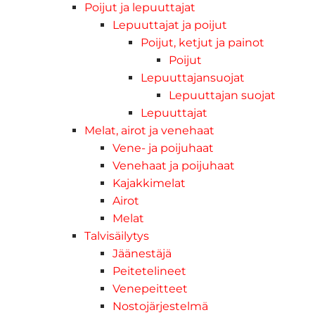
Poijut ja lepuuttajat
Lepuuttajat ja poijut
Poijut, ketjut ja painot
Poijut
Lepuuttajansuojat
Lepuuttajan suojat
Lepuuttajat
Melat, airot ja venehaat
Vene- ja poijuhaat
Venehaat ja poijuhaat
Kajakkimelat
Airot
Melat
Talvisäilytys
Jäänestäjä
Peitetelineet
Venepeitteet
Nostojärjestelmä