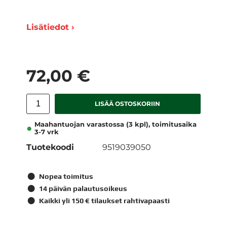
Lisätiedot ›
72,00 €
LISÄÄ OSTOSKORIIN
Maahantuojan varastossa (3 kpl), toimitusaika
3-7 vrk
Tuotekoodi
9519039050
Nopea toimitus
14 päivän palautusoikeus
Kaikki yli 150 € tilaukset rahtivapaasti