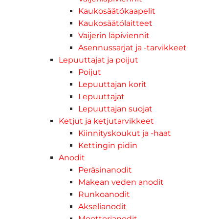
Kaukosäätökaapelit
Kaukosäätölaitteet
Vaijerin läpiviennit
Asennussarjat ja -tarvikkeet
Lepuuttajat ja poijut
Poijut
Lepuuttajan korit
Lepuuttajat
Lepuuttajan suojat
Ketjut ja ketjutarvikkeet
Kiinnityskoukut ja -haat
Kettingin pidin
Anodit
Peräsinanodit
Makean veden anodit
Runkoanodit
Akselianodit
Moottorianodit