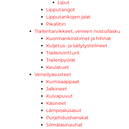
Liput
Lipputangot
Lipputankojen jalat
Pikaliitin
Traileritarvikkeet, veneen nosto/lasku
Kuormankiristimet ja hihnat
Kuljetus- ja säilytystelineet
Trailerivintturit
Traileripyörät
Keulatuet
Veneilyasusteet
Kumisaappaat
Jalkineet
Kuivapuvut
Käsineet
Lämpöalusasut
Purjehdushanskat
Silmälasinauhat