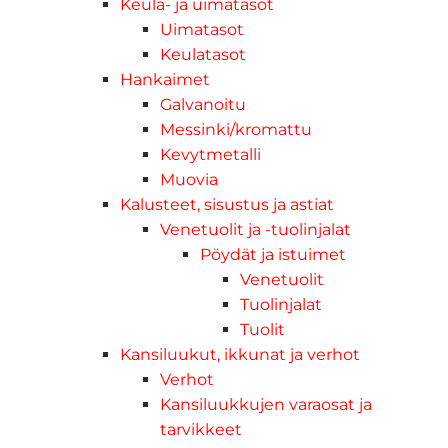
Keula- ja uimatasot
Uimatasot
Keulatasot
Hankaimet
Galvanoitu
Messinki/kromattu
Kevytmetalli
Muovia
Kalusteet, sisustus ja astiat
Venetuolit ja -tuolinjalat
Pöydät ja istuimet
Venetuolit
Tuolinjalat
Tuolit
Kansiluukut, ikkunat ja verhot
Verhot
Kansiluukkujen varaosat ja
tarvikkeet