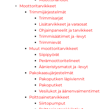
Moottoritarvikkeet
Trimmijärjestelmät
Trimmisarjat
Lisätarvikkeet ja varaosat
Ohjainpaneelit ja tarvikkeet
Trimmisäätimet ja -levyt
Trimmievät
Muut moottoritarvikkeet
Siipipyörät
Perämoottoritelineet
Äänieristysmatot ja -levyt
Pakokaasujärjestelmät
Pakoputken läpiviennit
Pakoputket
Vesilukot ja äänenvaimentimet
Polttoainetarvikkeet
Siirtopumput