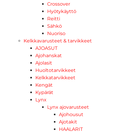
Crossover
Hyötykäyttö
Reitti
Sähkö
Nuoriso
Kelkkavarusteet & tarvikkeet
AJOASUT
Ajohanskat
Ajolasit
Huoltotarvikkeet
Kelkkatarvikkeet
Kengät
Kypärät
Lynx
Lynx ajovarusteet
Ajohousut
Ajotakit
HAALARIT