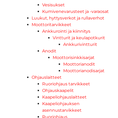
Vesisukset
Kumivenevarusteet ja -varaosat
Luukut, hyttysverkot ja rullaverhot
Moottoritarvikkeet
Ankkurointi ja kiinnitys
Vintturit ja keulapotkurit
Ankkurivintturit
Anodit
Moottorisinkkisarjat
Moottorianodit
Moottorianodisarjat
Ohjauslaitteet
Ruoriohjaus tarvikkeet
Ohjauskaapelit
Kaapeliohjauslaitteet
Kaapeliohjauksen
asennustarvikkeet
Ruoriohjaus