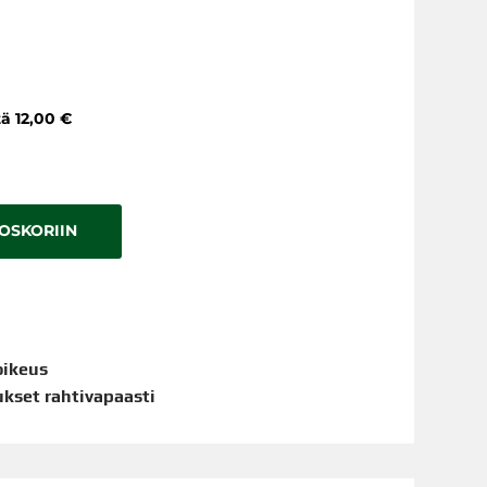
tä 12,00 €
TOSKORIIN
oikeus
aukset rahtivapaasti