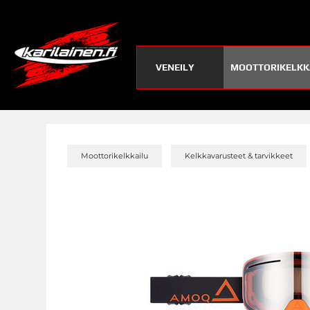
VENEILY
MOOTTORIKELKK
»
Moottorikelkkailu
Kelkkavarusteet & tarvikkeet