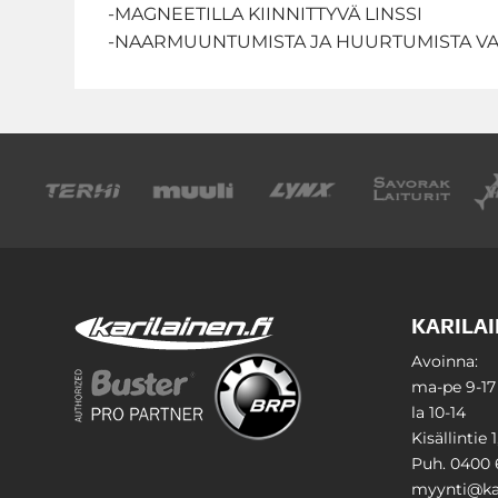
-MAGNEETILLA KIINNITTYVÄ LINSSI
-NAARMUUNTUMISTA JA HUURTUMISTA VAS
KARILAI
Avoinna:
ma-pe 9-17
la 10-14
Kisällintie 
Puh. 0400 
myynti@kar