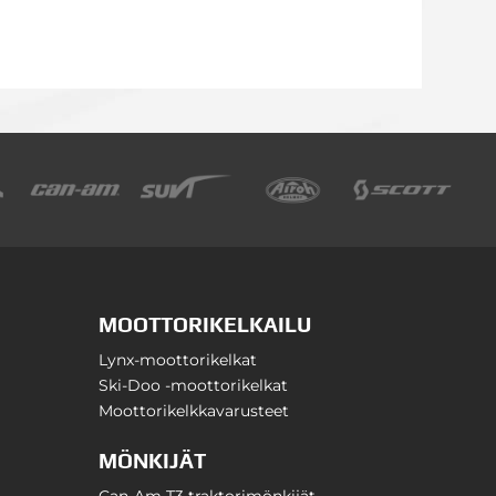
MOOTTORIKELKAILU
Lynx-moottorikelkat
Ski-Doo -moottorikelkat
Moottorikelkkavarusteet
MÖNKIJÄT
Can-Am T3 traktorimönkijät