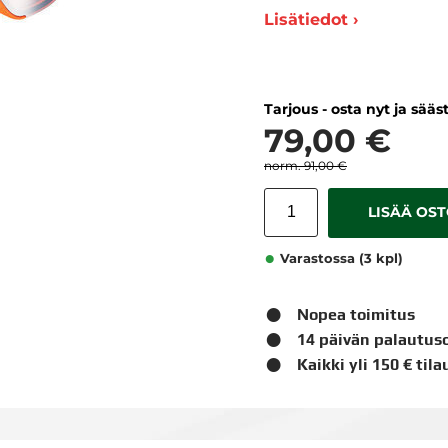
Lisätiedot ›
Tarjous - osta nyt ja sääs
79,00 €
91,00 €
LISÄÄ OS
Varastossa (3 kpl)
Nopea toimitus
14 päivän palautus
Kaikki yli 150 € til