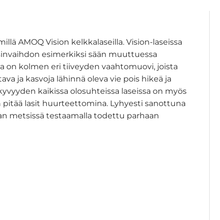
illä AMOQ Vision kelkkalaseilla. Vision-laseissa
ssinvaihdon esimerkiksi sään muuttuessa
a on kolmen eri tiiveyden vaahtomuovi, joista
tava ja kasvoja lähinnä oleva vie pois hikeä ja
yvyyden kaikissa olosuhteissa laseissa on myös
an pitää lasit huurteettomina. Lyhyesti sanottuna
avian metsissä testaamalla todettu parhaan