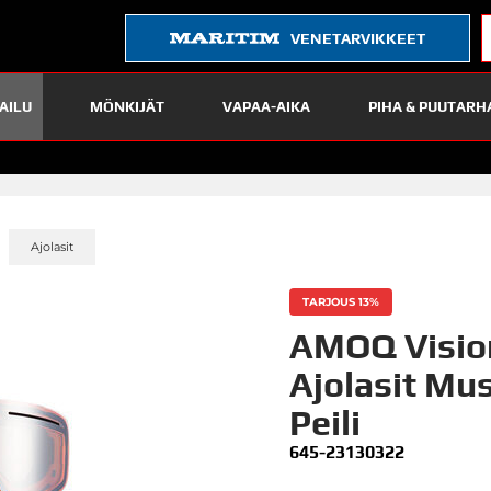
VENETARVIKKEET
AILU
MÖNKIJÄT
VAPAA-AIKA
PIHA & PUUTARH
»
»
Ajolasit
TARJOUS 13%
AMOQ Visio
Ajolasit Mu
Peili
645-23130322