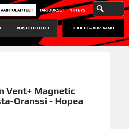
VAIHTOLAITTEET
TARJOUKSET
YHTEYS
A
POISTOTUOTTEET
HUOLTO & KORJAAMO
n Vent+ Magnetic
sta-Oranssi - Hopea