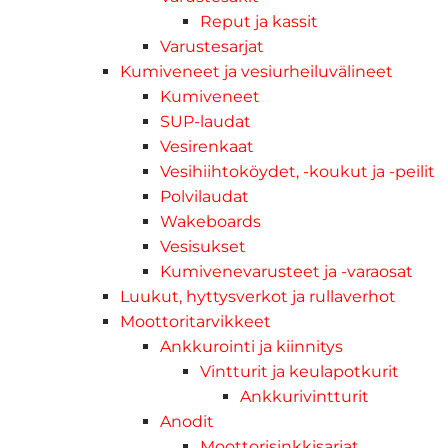
Reput ja kassit
Varustesarjat
Kumiveneet ja vesiurheiluvälineet
Kumiveneet
SUP-laudat
Vesirenkaat
Vesihiihtoköydet, -koukut ja -peilit
Polvilaudat
Wakeboards
Vesisukset
Kumivenevarusteet ja -varaosat
Luukut, hyttysverkot ja rullaverhot
Moottoritarvikkeet
Ankkurointi ja kiinnitys
Vintturit ja keulapotkurit
Ankkurivintturit
Anodit
Moottorisinkkisarjat