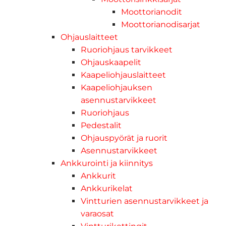
Moottorianodit
Moottorianodisarjat
Ohjauslaitteet
Ruoriohjaus tarvikkeet
Ohjauskaapelit
Kaapeliohjauslaitteet
Kaapeliohjauksen
asennustarvikkeet
Ruoriohjaus
Pedestalit
Ohjauspyörät ja ruorit
Asennustarvikkeet
Ankkurointi ja kiinnitys
Ankkurit
Ankkurikelat
Vintturien asennustarvikkeet ja
varaosat