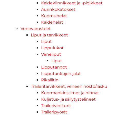
Kaidekiinnikkeet ja -pidikkeet
Aurinkokatokset
Kuomuhelat
Kaidehelat
Venevarusteet
Liput ja tarvikkeet
Liput
Lippulukot
Veneliput
Liput
Lipputangot
Lipputankojen jalat
Pikaliitin
Traileritarvikkeet, veneen nosto/lasku
Kuormankiristimet ja hihnat
Kuljetus- ja säilytystelineet
Trailerivintturit
Traileripyörät