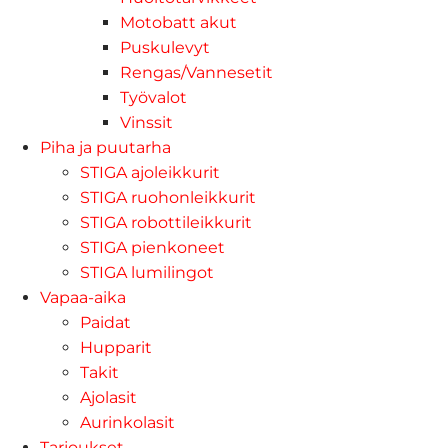
Motobatt akut
Puskulevyt
Rengas/Vannesetit
Työvalot
Vinssit
Piha ja puutarha
STIGA ajoleikkurit
STIGA ruohonleikkurit
STIGA robottileikkurit
STIGA pienkoneet
STIGA lumilingot
Vapaa-aika
Paidat
Hupparit
Takit
Ajolasit
Aurinkolasit
Tarjoukset