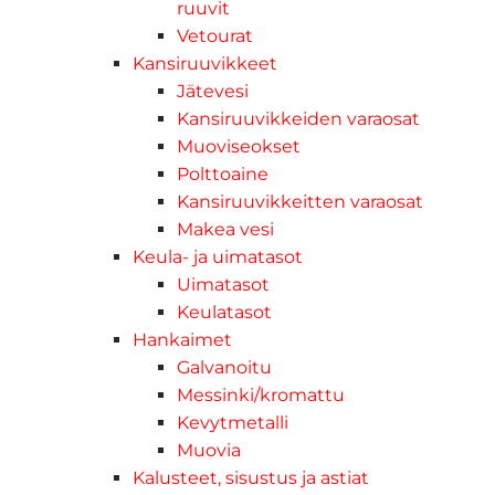
ruuvit
Vetourat
Kansiruuvikkeet
Jätevesi
Kansiruuvikkeiden varaosat
Muoviseokset
Polttoaine
Kansiruuvikkeitten varaosat
Makea vesi
Keula- ja uimatasot
Uimatasot
Keulatasot
Hankaimet
Galvanoitu
Messinki/kromattu
Kevytmetalli
Muovia
Kalusteet, sisustus ja astiat