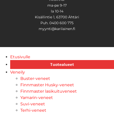
ma-pe 9-17
la 10-14
Kisällintie 1, 63700 Ähtäri
Puh. 0400 600 775
myynti@karilainen.fi
Etusivulle
Tuotealueet
Veneily
Buster-veneet
Finnmaster Husky-veneet
Finnmaster lasikuituveneet
Yamarin-veneet
Suvi-veneet
Terhi-veneet