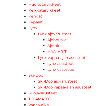
Huoltotarvikkeet
Kelkkatarvikkeet
Kengät
Kypärät
Lynx
Lynx ajovarusteet
Ajohousut
Ajotakit
HAALARIT
Lynx vapaa-ajan asusteet
Lynx asusteet
Lynx vaatetus
Ski-Doo
Ski-Doo ajovarusteet
Ski-Doo vapaa-ajan asusteet
Suojavarusteet
TELAMATOT
Vapaa-aika