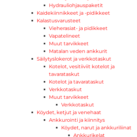
Hydrauliohjauspaketit
Kaidekiinnikkeet ja -pidikkeet
Kalastusvarusteet
Vieherasiat- ja pidikkeet
Vapatelineet
Muut tarvikkeet
Matalan veden ankkurit
Säilytyslokerot ja verkkotaskut
Kotelot, vesitiiviit kotelot ja
tavarataskut
Kotelot ja tavarataskut
Verkkotaskut
Muut tarvikkeet
Verkkotaskut
Köydet, ketjut ja venehaat
Ankkurointi ja kiinnitys
Köydet, narut ja ankkuriliinat
Ankkurikelat