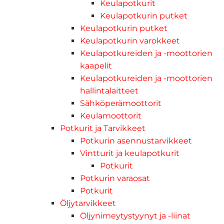
Keulapotkurit
Keulapotkurin putket
Keulapotkurin putket
Keulapotkurin varokkeet
Keulapotkureiden ja -moottorien
kaapelit
Keulapotkureiden ja -moottorien
hallintalaitteet
Sähköperämoottorit
Keulamoottorit
Potkurit ja Tarvikkeet
Potkurin asennustarvikkeet
Vintturit ja keulapotkurit
Potkurit
Potkurin varaosat
Potkurit
Öljytarvikkeet
Öljynimeytystyynyt ja -liinat