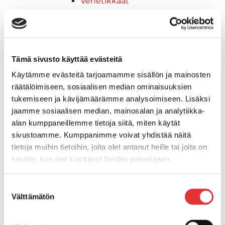
Venetikkaat
Keulatikkaat, -tasot ja
varusteet
Kasettitikkaat
Keulatikkaat
Tämä sivusto käyttää evästeitä
Kaide- ja kuomuhelat
Käytämme evästeitä tarjoamamme sisällön ja mainosten
Muut tarvikkeet
räätälöimiseen, sosiaalisen median ominaisuuksien
Kaidevaijerit, -verkot ja
tukemiseen ja kävijämäärämme analysoimiseen. Lisäksi
päätehelat
jaamme sosiaalisen median, mainosalan ja analytiikka-
Keulatikkaat, -tasot ja
alan kumppaneillemme tietoja siitä, miten käytät
varusteet
sivustoamme. Kumppanimme voivat yhdistää näitä
Keulakaiteet ja
tietoja muihin tietoihin, joita olet antanut heille tai joita on
kaidepylväät
kerätty, kun olet käyttänyt heidän palvelujaan.
Kansiluukut, ikkunat ja verhot
Luukut, hyttysverkot ja
Lisätietoja:
karilainen.fi/tietosuoja
Suostumuksen
rullaverhot
Välttämätön
valinta
Kansiluukut
Hyttysverkot