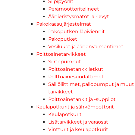
Siipipyörät
Perämoottoritelineet
Äänieristysmatot ja -levyt
Pakokaasujärjestelmät
Pakoputken läpiviennit
Pakoputket
Vesilukot ja äänenvaimentimet
Polttoainetarvikkeet
Siirtopumput
Polttoainetankkiletkut
Polttoainesuodattimet
Säiliöliittimet, pallopumput ja muut
tarvikkeet
Polttoainetankit ja -suppilot
Keulapotkurit ja sähkömoottorit
Keulapotkurit
Lisätarvikkeet ja varaosat
Vintturit ja keulapotkurit