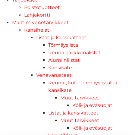
Poistotuotteet
Lahjakortti
Maritim venetarvikkeet
Kansihelat
Listat ja kansikatteet
Törmäyslista
Reuna- ja ikkunalistat
Alumiinilistat
Kansikate
Venevarusteet
Reuna-, köli-, törmäyslistat ja
kansikate
Muut tarvikkeet
Köli- ja eväsuojat
Listat ja kansikatteet
Muut tarvikkeet
Köli- ja eväsuojat