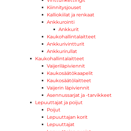
Vintturikettingit
Kiinnitysjouset
Kalliokiilat ja renkaat
Ankkurointi
Ankkurit
Kaukohallintalaitteet
Ankkurivintturit
Ankkurirullat
Kaukohallintalaitteet
Vaijeriläpiviennit
Kaukosäätökaapelit
Kaukosäätölaitteet
Vaijerin läpiviennit
Asennussarjat ja -tarvikkeet
Lepuuttajat ja poijut
Poijut
Lepuuttajan korit
Lepuuttajat