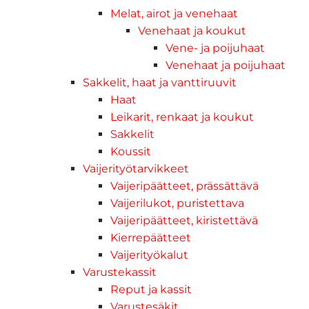
Melat, airot ja venehaat
Venehaat ja koukut
Vene- ja poijuhaat
Venehaat ja poijuhaat
Sakkelit, haat ja vanttiruuvit
Haat
Leikarit, renkaat ja koukut
Sakkelit
Koussit
Vaijerityötarvikkeet
Vaijeripäätteet, prässättävä
Vaijerilukot, puristettava
Vaijeripäätteet, kiristettävä
Kierrepäätteet
Vaijerityökalut
Varustekassit
Reput ja kassit
Varustesäkit