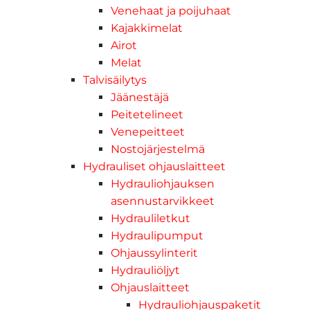
Venehaat ja poijuhaat
Kajakkimelat
Airot
Melat
Talvisäilytys
Jäänestäjä
Peitetelineet
Venepeitteet
Nostojärjestelmä
Hydrauliset ohjauslaitteet
Hydrauliohjauksen
asennustarvikkeet
Hydrauliletkut
Hydraulipumput
Ohjaussylinterit
Hydrauliöljyt
Ohjauslaitteet
Hydrauliohjauspaketit