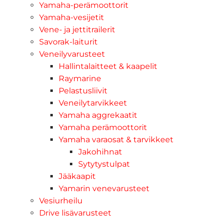
Yamaha-perämoottorit
Yamaha-vesijetit
Vene- ja jettitrailerit
Savorak-laiturit
Veneilyvarusteet
Hallintalaitteet & kaapelit
Raymarine
Pelastusliivit
Veneilytarvikkeet
Yamaha aggrekaatit
Yamaha perämoottorit
Yamaha varaosat & tarvikkeet
Jakohihnat
Sytytystulpat
Jääkaapit
Yamarin venevarusteet
Vesiurheilu
Drive lisävarusteet