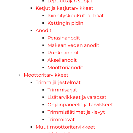
Lepuuttajan suojat
Ketjut ja ketjutarvikkeet
Kiinnityskoukut ja -haat
Kettingin pidin
Anodit
Peräsinanodit
Makean veden anodit
Runkoanodit
Akselianodit
Moottorianodit
Moottoritarvikkeet
Trimmijärjestelmät
Trimmisarjat
Lisätarvikkeet ja varaosat
Ohjainpaneelit ja tarvikkeet
Trimmisäätimet ja -levyt
Trimmievät
Muut moottoritarvikkeet