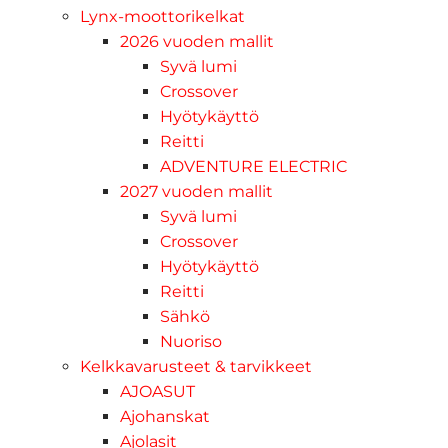
Lynx-moottorikelkat
2026 vuoden mallit
Syvä lumi
Crossover
Hyötykäyttö
Reitti
ADVENTURE ELECTRIC
2027 vuoden mallit
Syvä lumi
Crossover
Hyötykäyttö
Reitti
Sähkö
Nuoriso
Kelkkavarusteet & tarvikkeet
AJOASUT
Ajohanskat
Ajolasit