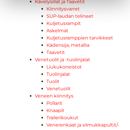
Kävelysillat ja Taavetit
Kiinnitysvarret
SUP-laudan telineet
Kuljetusrampit
Askelmat
Kuljetusramppien tarvikkeet
Kädensija, metallia
Taavetit
Venetuolit ja -tuolinjalat
Liukukoneistot
Tuolinjalat
Tuolit
Venetuolit
Veneen kiinnitys
Pollarit
Knaapit
Trailerikoukut
Venerenkaat ja silmukkapultit/-