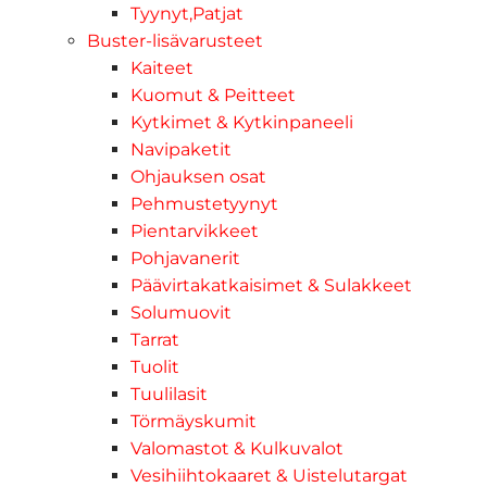
Tyynyt,Patjat
Buster-lisävarusteet
Kaiteet
Kuomut & Peitteet
Kytkimet & Kytkinpaneeli
Navipaketit
Ohjauksen osat
Pehmustetyynyt
Pientarvikkeet
Pohjavanerit
Päävirtakatkaisimet & Sulakkeet
Solumuovit
Tarrat
Tuolit
Tuulilasit
Törmäyskumit
Valomastot & Kulkuvalot
Vesihiihtokaaret & Uistelutargat