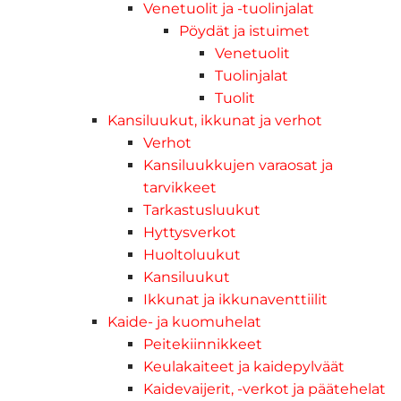
Venetuolit ja -tuolinjalat
Pöydät ja istuimet
Venetuolit
Tuolinjalat
Tuolit
Kansiluukut, ikkunat ja verhot
Verhot
Kansiluukkujen varaosat ja
tarvikkeet
Tarkastusluukut
Hyttysverkot
Huoltoluukut
Kansiluukut
Ikkunat ja ikkunaventtiilit
Kaide- ja kuomuhelat
Peitekiinnikkeet
Keulakaiteet ja kaidepylväät
Kaidevaijerit, -verkot ja päätehelat