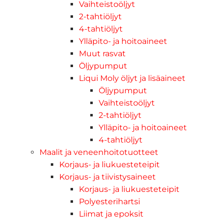
Vaihteistoöljyt
2-tahtiöljyt
4-tahtiöljyt
Ylläpito- ja hoitoaineet
Muut rasvat
Öljypumput
Liqui Moly öljyt ja lisäaineet
Öljypumput
Vaihteistoöljyt
2-tahtiöljyt
Ylläpito- ja hoitoaineet
4-tahtiöljyt
Maalit ja veneenhoitotuotteet
Korjaus- ja liukuesteteipit
Korjaus- ja tiivistysaineet
Korjaus- ja liukuesteteipit
Polyesterihartsi
Liimat ja epoksit