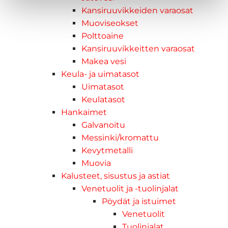
Kansiruuvikkeiden varaosat
Muoviseokset
Polttoaine
Kansiruuvikkeitten varaosat
Makea vesi
Keula- ja uimatasot
Uimatasot
Keulatasot
Hankaimet
Galvanoitu
Messinki/kromattu
Kevytmetalli
Muovia
Kalusteet, sisustus ja astiat
Venetuolit ja -tuolinjalat
Pöydät ja istuimet
Venetuolit
Tuolinjalat