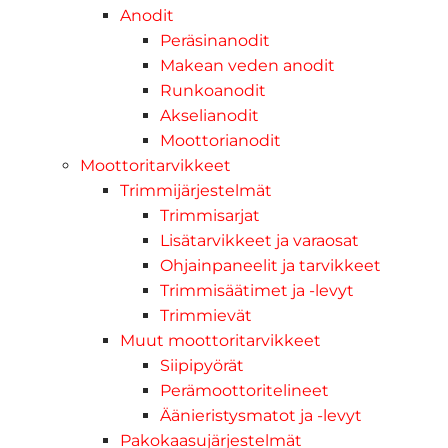
Anodit
Peräsinanodit
Makean veden anodit
Runkoanodit
Akselianodit
Moottorianodit
Moottoritarvikkeet
Trimmijärjestelmät
Trimmisarjat
Lisätarvikkeet ja varaosat
Ohjainpaneelit ja tarvikkeet
Trimmisäätimet ja -levyt
Trimmievät
Muut moottoritarvikkeet
Siipipyörät
Perämoottoritelineet
Äänieristysmatot ja -levyt
Pakokaasujärjestelmät