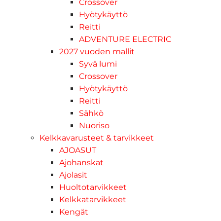
Crossover
Hyötykäyttö
Reitti
ADVENTURE ELECTRIC
2027 vuoden mallit
Syvä lumi
Crossover
Hyötykäyttö
Reitti
Sähkö
Nuoriso
Kelkkavarusteet & tarvikkeet
AJOASUT
Ajohanskat
Ajolasit
Huoltotarvikkeet
Kelkkatarvikkeet
Kengät