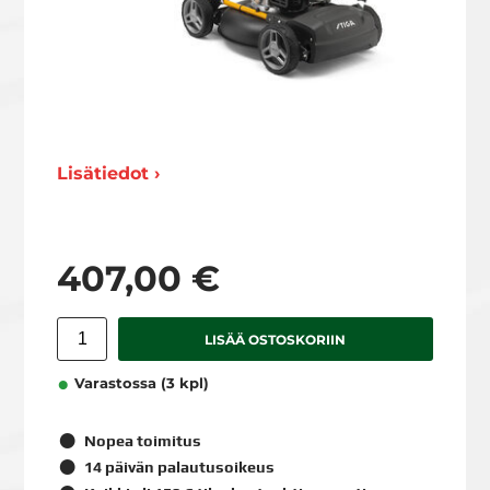
Lisätiedot ›
407,00 €
LISÄÄ OSTOSKORIIN
Varastossa (3 kpl)
Nopea toimitus
14 päivän palautusoikeus