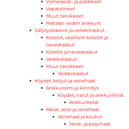
Vieherasiat- ja pidikkeet
Vapatelineet
Muut tarvikkeet
Matalan veden ankkurit
Säilytyslokerot ja verkkotaskut
Kotelot, vesitiiviit kotelot ja
tavarataskut
Kotelot ja tavarataskut
Verkkotaskut
Muut tarvikkeet
Verkkotaskut
Köydet, ketjut ja venehaat
Ankkurointi ja kiinnitys
Köydet, narut ja ankkuriliinat
Ankkurikelat
Melat, airot ja venehaat
Venehaat ja koukut
Vene- ja poijuhaat