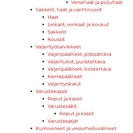
Venehaat ja poijuhaat
Sakkelit, haat ja vanttiruuvit
Haat
Leikarit, renkaat ja koukut
Sakkelit
Koussit
Vaijerityötarvikkeet
Vaijeripäätteet, prässättävä
Vaijerilukot, puristettava
Vaijeripäätteet, kiristettävä
Kierrepäätteet
Vaijerityökalut
Varustekassit
Reput ja kassit
Varustesäkit
Reput ja kassit
Varustesarjat
Kumiveneet ja vesiurheiluvälineet