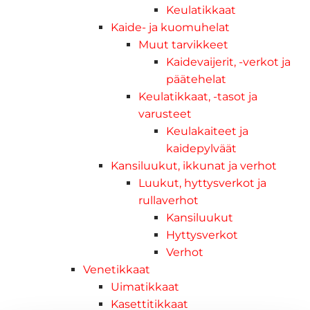
Keulatikkaat
Kaide- ja kuomuhelat
Muut tarvikkeet
Kaidevaijerit, -verkot ja
päätehelat
Keulatikkaat, -tasot ja
varusteet
Keulakaiteet ja
kaidepylväät
Kansiluukut, ikkunat ja verhot
Luukut, hyttysverkot ja
rullaverhot
Kansiluukut
Hyttysverkot
Verhot
Venetikkaat
Uimatikkaat
Kasettitikkaat