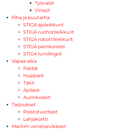
Työvalot
Vinssit
Piha ja puutarha
STIGA ajoleikkurit
STIGA ruohonleikkurit
STIGA robottileikkurit
STIGA pienkoneet
STIGA lumilingot
Vapaa-aika
Paidat
Hupparit
Takit
Ajolasit
Aurinkolasit
Tarjoukset
Poistotuotteet
Lahjakortti
Maritim venetarvikkeet