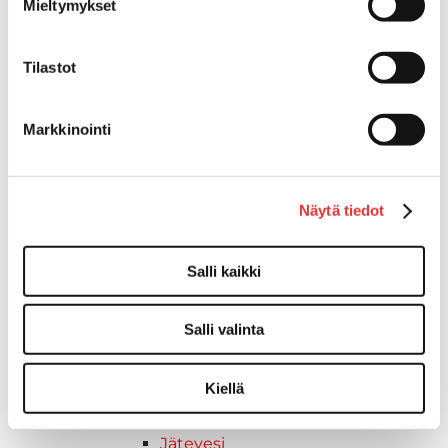
Mieltymykset
Askelmat
Kuljetusramppien tarvikkeet
Tilastot
Kädensija, metallia
Taavetit
Venetuolit ja -tuolinjalat
Markkinointi
Liukukoneistot
Tuolinjalat
Tuolit
Näytä tiedot
Venetuolit
Veneen kiinnitys
Pollarit
Salli kaikki
Knaapit
Trailerikoukut
Salli valinta
Venerenkaat ja silmukkapultit/-
ruuvit
Kiellä
Vetourat
Kansiruuvikkeet
Jätevesi