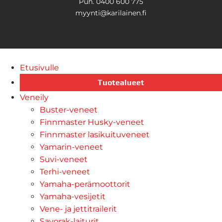
Puh. 0400 600 775
myynti@karilainen.fi
Etusivulle
Tuotealueet
Veneily
Buster-veneet
Finnmaster Husky-veneet
Finnmaster lasikuituveneet
Yamarin-veneet
Suvi-veneet
Terhi-veneet
Yamaha-perämoottorit
Yamaha-vesijetit
Vene- ja jettitrailerit
Savorak-laiturit