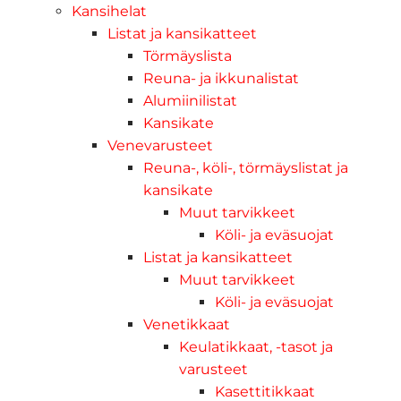
Kansihelat
Listat ja kansikatteet
Törmäyslista
Reuna- ja ikkunalistat
Alumiinilistat
Kansikate
Venevarusteet
Reuna-, köli-, törmäyslistat ja
kansikate
Muut tarvikkeet
Köli- ja eväsuojat
Listat ja kansikatteet
Muut tarvikkeet
Köli- ja eväsuojat
Venetikkaat
Keulatikkaat, -tasot ja
varusteet
Kasettitikkaat