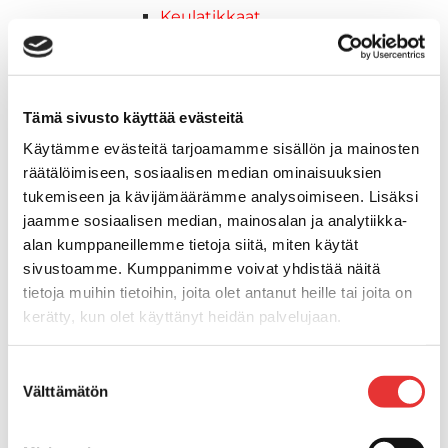
Keulatikkaat
Köysitikkaat
Kiinnikkeet ja tukijalat
Kävelysillat
Muut kiinnityshelat
Tämä sivusto käyttää evästeitä
Koukkupidike
Käytämme evästeitä tarjoamamme sisällön ja mainosten
Pidike "clips", muovia
räätälöimiseen, sosiaalisen median ominaisuuksien
Lepuuttajan kiinnike
tukemiseen ja kävijämäärämme analysoimiseen. Lisäksi
Tuulilasin kiinnike
jaamme sosiaalisen median, mainosalan ja analytiikka-
Reuna-, köli-, törmäyslistat ja kansikate
alan kumppaneillemme tietoja siitä, miten käytät
Törmäyslista
sivustoamme. Kumppanimme voivat yhdistää näitä
Kansikate
tietoja muihin tietoihin, joita olet antanut heille tai joita on
Reuna- ja ikkunalistat
kerätty, kun olet käyttänyt heidän palvelujaan.
Alumiinilistat
Lisätietoja:
karilainen.fi/tietosuoja
Kävelysillat ja Taavetit
Suostumuksen
Kiinnitysvarret
Välttämätön
valinta
SUP-laudan telineet
Kuljetusrampit