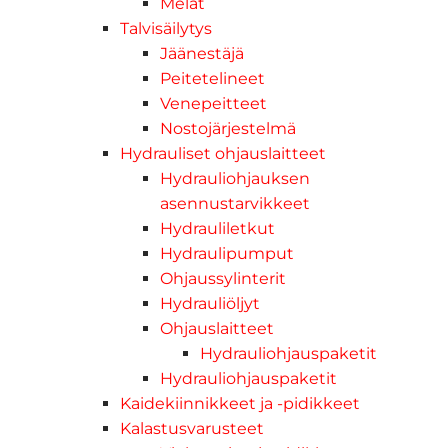
Melat
Talvisäilytys
Jäänestäjä
Peitetelineet
Venepeitteet
Nostojärjestelmä
Hydrauliset ohjauslaitteet
Hydrauliohjauksen
asennustarvikkeet
Hydrauliletkut
Hydraulipumput
Ohjaussylinterit
Hydrauliöljyt
Ohjauslaitteet
Hydrauliohjauspaketit
Hydrauliohjauspaketit
Kaidekiinnikkeet ja -pidikkeet
Kalastusvarusteet