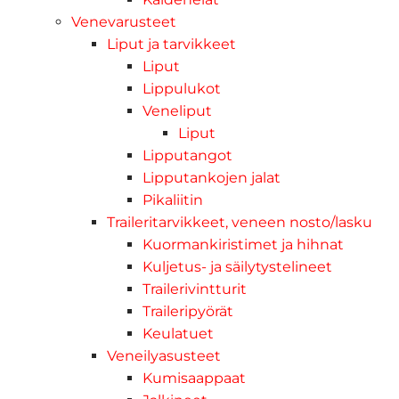
Venevarusteet
Liput ja tarvikkeet
Liput
Lippulukot
Veneliput
Liput
Lipputangot
Lipputankojen jalat
Pikaliitin
Traileritarvikkeet, veneen nosto/lasku
Kuormankiristimet ja hihnat
Kuljetus- ja säilytystelineet
Trailerivintturit
Traileripyörät
Keulatuet
Veneilyasusteet
Kumisaappaat