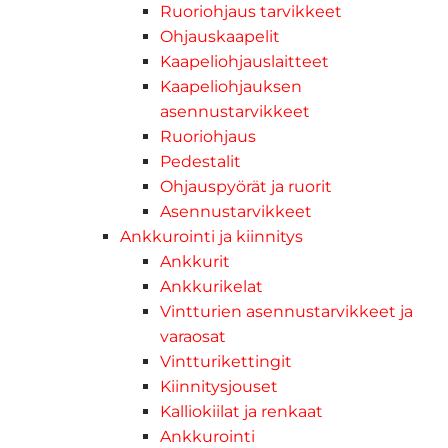
Ruoriohjaus tarvikkeet
Ohjauskaapelit
Kaapeliohjauslaitteet
Kaapeliohjauksen
asennustarvikkeet
Ruoriohjaus
Pedestalit
Ohjauspyörät ja ruorit
Asennustarvikkeet
Ankkurointi ja kiinnitys
Ankkurit
Ankkurikelat
Vintturien asennustarvikkeet ja
varaosat
Vintturikettingit
Kiinnitysjouset
Kalliokiilat ja renkaat
Ankkurointi