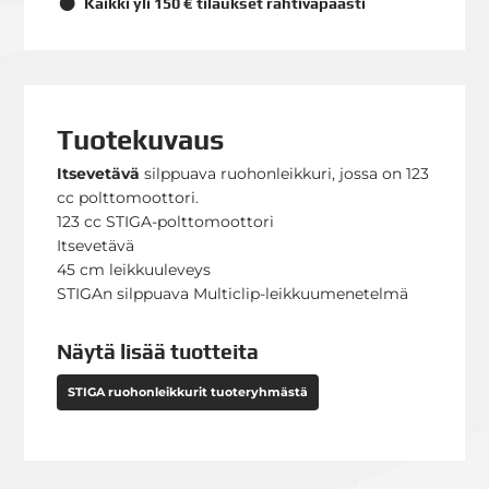
Kaikki yli 150 € tilaukset rahtivapaasti
Tuotekuvaus
Itsevetävä
silppuava ruohonleikkuri, jossa on 123
cc polttomoottori.
123 cc STIGA-polttomoottori
Itsevetävä
45 cm leikkuuleveys
STIGAn silppuava Multiclip-leikkuumenetelmä
Näytä lisää tuotteita
STIGA ruohonleikkurit tuoteryhmästä