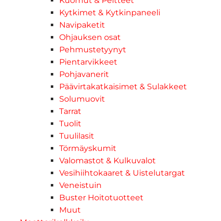
Kuomut & Peitteet
Kytkimet & Kytkinpaneeli
Navipaketit
Ohjauksen osat
Pehmustetyynyt
Pientarvikkeet
Pohjavanerit
Päävirtakatkaisimet & Sulakkeet
Solumuovit
Tarrat
Tuolit
Tuulilasit
Törmäyskumit
Valomastot & Kulkuvalot
Vesihiihtokaaret & Uistelutargat
Veneistuin
Buster Hoitotuotteet
Muut