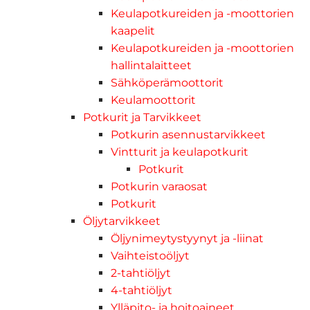
Keulapotkureiden ja -moottorien
kaapelit
Keulapotkureiden ja -moottorien
hallintalaitteet
Sähköperämoottorit
Keulamoottorit
Potkurit ja Tarvikkeet
Potkurin asennustarvikkeet
Vintturit ja keulapotkurit
Potkurit
Potkurin varaosat
Potkurit
Öljytarvikkeet
Öljynimeytystyynyt ja -liinat
Vaihteistoöljyt
2-tahtiöljyt
4-tahtiöljyt
Ylläpito- ja hoitoaineet