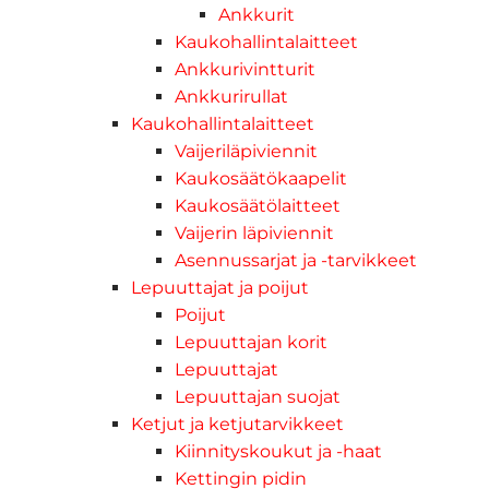
Ankkurit
Kaukohallintalaitteet
Ankkurivintturit
Ankkurirullat
Kaukohallintalaitteet
Vaijeriläpiviennit
Kaukosäätökaapelit
Kaukosäätölaitteet
Vaijerin läpiviennit
Asennussarjat ja -tarvikkeet
Lepuuttajat ja poijut
Poijut
Lepuuttajan korit
Lepuuttajat
Lepuuttajan suojat
Ketjut ja ketjutarvikkeet
Kiinnityskoukut ja -haat
Kettingin pidin