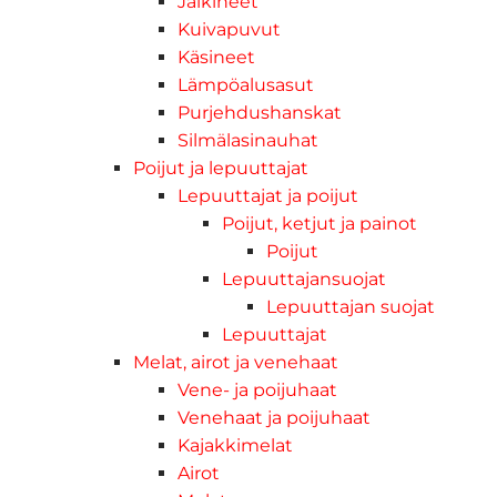
Jalkineet
Kuivapuvut
Käsineet
Lämpöalusasut
Purjehdushanskat
Silmälasinauhat
Poijut ja lepuuttajat
Lepuuttajat ja poijut
Poijut, ketjut ja painot
Poijut
Lepuuttajansuojat
Lepuuttajan suojat
Lepuuttajat
Melat, airot ja venehaat
Vene- ja poijuhaat
Venehaat ja poijuhaat
Kajakkimelat
Airot