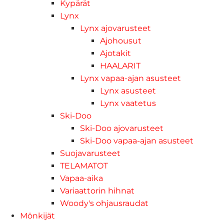
Kypärät
Lynx
Lynx ajovarusteet
Ajohousut
Ajotakit
HAALARIT
Lynx vapaa-ajan asusteet
Lynx asusteet
Lynx vaatetus
Ski-Doo
Ski-Doo ajovarusteet
Ski-Doo vapaa-ajan asusteet
Suojavarusteet
TELAMATOT
Vapaa-aika
Variaattorin hihnat
Woody's ohjausraudat
Mönkijät