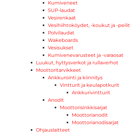
Kumiveneet
SUP-laudat
Vesirenkaat
Vesihiihtoköydet, -koukut ja -peilit
Polvilaudat
Wakeboards
Vesisukset
Kumivenevarusteet ja -varaosat
Luukut, hyttysverkot ja rullaverhot
Moottoritarvikkeet
Ankkurointi ja kiinnitys
Vintturit ja keulapotkurit
Ankkurivintturit
Anodit
Moottorisinkkisarjat
Moottorianodit
Moottorianodisarjat
Ohjauslaitteet