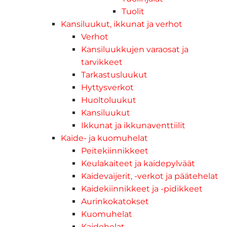
Tuolit
Kansiluukut, ikkunat ja verhot
Verhot
Kansiluukkujen varaosat ja
tarvikkeet
Tarkastusluukut
Hyttysverkot
Huoltoluukut
Kansiluukut
Ikkunat ja ikkunaventtiilit
Kaide- ja kuomuhelat
Peitekiinnikkeet
Keulakaiteet ja kaidepylväät
Kaidevaijerit, -verkot ja päätehelat
Kaidekiinnikkeet ja -pidikkeet
Aurinkokatokset
Kuomuhelat
Kaidehelat