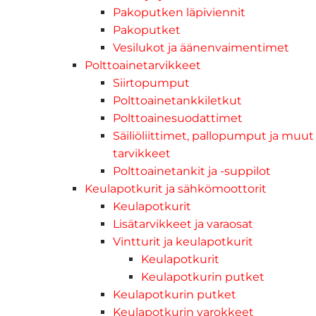
Pakoputken läpiviennit
Pakoputket
Vesilukot ja äänenvaimentimet
Polttoainetarvikkeet
Siirtopumput
Polttoainetankkiletkut
Polttoainesuodattimet
Säiliöliittimet, pallopumput ja muut
tarvikkeet
Polttoainetankit ja -suppilot
Keulapotkurit ja sähkömoottorit
Keulapotkurit
Lisätarvikkeet ja varaosat
Vintturit ja keulapotkurit
Keulapotkurit
Keulapotkurin putket
Keulapotkurin putket
Keulapotkurin varokkeet