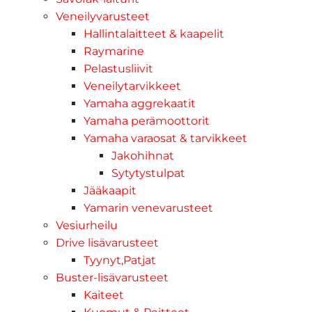
Veneilyvarusteet
Hallintalaitteet & kaapelit
Raymarine
Pelastusliivit
Veneilytarvikkeet
Yamaha aggrekaatit
Yamaha perämoottorit
Yamaha varaosat & tarvikkeet
Jakohihnat
Sytytystulpat
Jääkaapit
Yamarin venevarusteet
Vesiurheilu
Drive lisävarusteet
Tyynyt,Patjat
Buster-lisävarusteet
Kaiteet