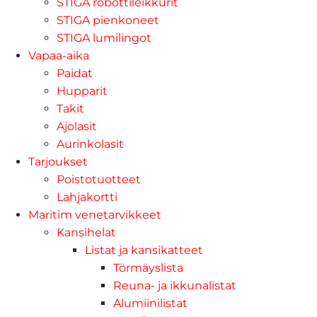
STIGA robottileikkurit
STIGA pienkoneet
STIGA lumilingot
Vapaa-aika
Paidat
Hupparit
Takit
Ajolasit
Aurinkolasit
Tarjoukset
Poistotuotteet
Lahjakortti
Maritim venetarvikkeet
Kansihelat
Listat ja kansikatteet
Törmäyslista
Reuna- ja ikkunalistat
Alumiinilistat