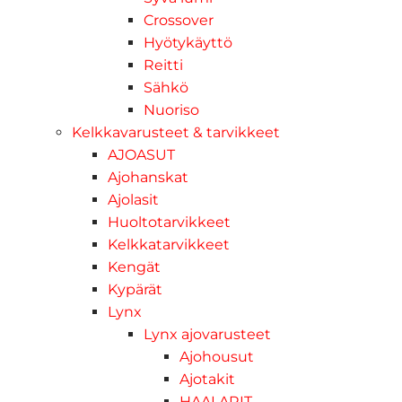
Crossover
Hyötykäyttö
Reitti
Sähkö
Nuoriso
Kelkkavarusteet & tarvikkeet
AJOASUT
Ajohanskat
Ajolasit
Huoltotarvikkeet
Kelkkatarvikkeet
Kengät
Kypärät
Lynx
Lynx ajovarusteet
Ajohousut
Ajotakit
HAALARIT