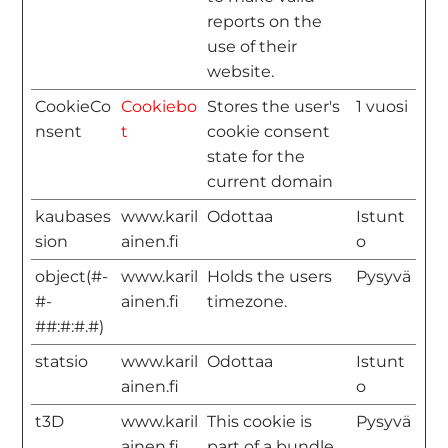
reports on the
use of their
website.
CookieCo
Cookiebo
Stores the user's
1 vuosi
nsent
t
cookie consent
state for the
current domain
kaubases
www.karil
Odottaa
Istunt
sion
ainen.fi
o
object(#-
www.karil
Holds the users
Pysyvä
#-
ainen.fi
timezone.
##:#:#.#)
statsio
www.karil
Odottaa
Istunt
ainen.fi
o
t3D
www.karil
This cookie is
Pysyvä
ainen.fi
part of a bundle