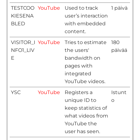
TESTCOO
YouTube
Used to track
1 päivä
KIESENA
user’s interaction
BLED
with embedded
content.
VISITOR_I
YouTube
Tries to estimate
180
NFO1_LIV
the users'
päivää
E
bandwidth on
pages with
integrated
YouTube videos.
YSC
YouTube
Registers a
Istunt
unique ID to
o
keep statistics of
what videos from
YouTube the
user has seen.