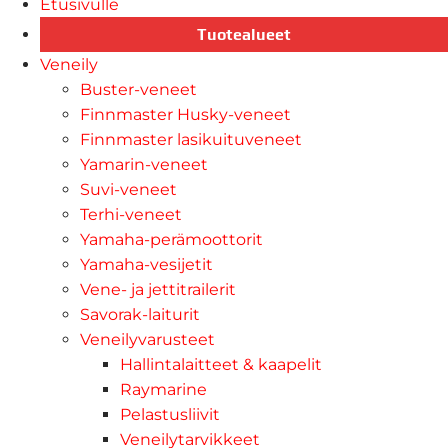
Etusivulle
Tuotealueet
Veneily
Buster-veneet
Finnmaster Husky-veneet
Finnmaster lasikuituveneet
Yamarin-veneet
Suvi-veneet
Terhi-veneet
Yamaha-perämoottorit
Yamaha-vesijetit
Vene- ja jettitrailerit
Savorak-laiturit
Veneilyvarusteet
Hallintalaitteet & kaapelit
Raymarine
Pelastusliivit
Veneilytarvikkeet