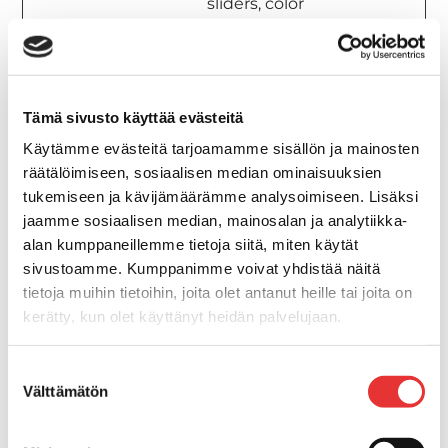
sliders, color
themes and
other website
settings.
w2saitti
www.karil
Odottaa
Istunt
Tämä sivusto käyttää evästeitä
ainen.fi
o
Käytämme evästeitä tarjoamamme sisällön ja mainosten
räätälöimiseen, sosiaalisen median ominaisuuksien
w2skieli
www.karil
Odottaa
Istunt
tukemiseen ja kävijämäärämme analysoimiseen. Lisäksi
ainen.fi
o
jaamme sosiaalisen median, mainosalan ja analytiikka-
alan kumppaneillemme tietoja siitä, miten käytät
sivustoamme. Kumppanimme voivat yhdistää näitä
Markkinointi (14)
tietoja muihin tietoihin, joita olet antanut heille tai joita on
Markkinointievästeitä käytetään
kerätty, kun olet käyttänyt heidän palvelujaan.
verkkosivustoilla kävijöiden seurantaan.
Tarkoituksena on näyttää mainoksia, jotka ovat
Lisätietoja:
karilainen.fi/tietosuoja
sopivia ja kiinnostavia yksittäisille käyttäjille, ja
Suostumuksen
Välttämätön
valinta
siten arvokkaampia julkaisijoille ja kolmansien
osapuolten mainostajille.