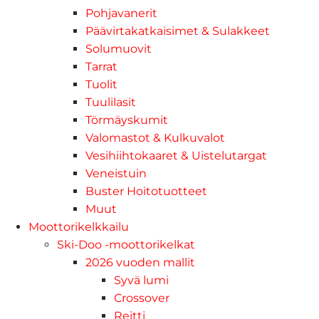
Pohjavanerit
Päävirtakatkaisimet & Sulakkeet
Solumuovit
Tarrat
Tuolit
Tuulilasit
Törmäyskumit
Valomastot & Kulkuvalot
Vesihiihtokaaret & Uistelutargat
Veneistuin
Buster Hoitotuotteet
Muut
Moottorikelkkailu
Ski-Doo -moottorikelkat
2026 vuoden mallit
Syvä lumi
Crossover
Reitti