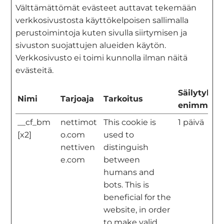
Välttämättömät evästeet auttavat tekemään
verkkosivustosta käyttökelpoisen sallimalla
perustoimintoja kuten sivulla siirtymisen ja
sivuston suojattujen alueiden käytön.
Verkkosivusto ei toimi kunnolla ilman näitä
evästeitä.
Säilytykse
Nimi
Tarjoaja
Tarkoitus
enimmäisk
__cf_bm
nettimot
This cookie is
1 päivä
[x2]
o.com
used to
nettiven
distinguish
e.com
between
humans and
bots. This is
beneficial for the
website, in order
to make valid