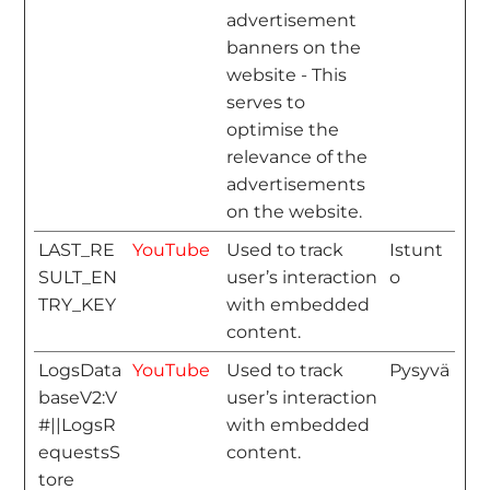
advertisement
banners on the
website - This
serves to
optimise the
relevance of the
advertisements
on the website.
LAST_RE
YouTube
Used to track
Istunt
SULT_EN
user’s interaction
o
TRY_KEY
with embedded
content.
LogsData
YouTube
Used to track
Pysyvä
baseV2:V
user’s interaction
#||LogsR
with embedded
equestsS
content.
tore