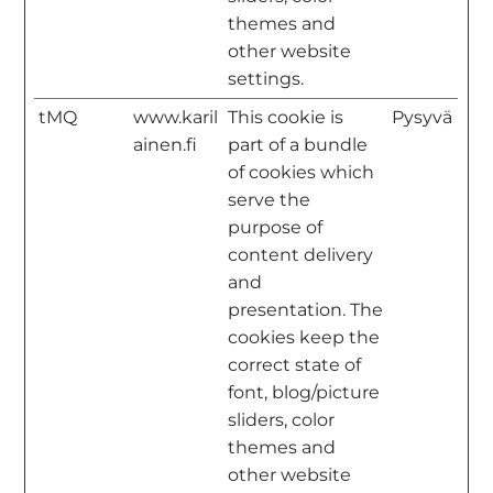
themes and
other website
settings.
tMQ
www.karil
This cookie is
Pysyvä
ainen.fi
part of a bundle
of cookies which
serve the
purpose of
content delivery
and
presentation. The
cookies keep the
correct state of
font, blog/picture
sliders, color
themes and
other website