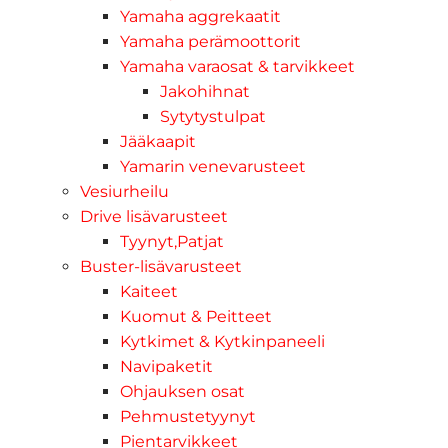
Yamaha aggrekaatit
Yamaha perämoottorit
Yamaha varaosat & tarvikkeet
Jakohihnat
Sytytystulpat
Jääkaapit
Yamarin venevarusteet
Vesiurheilu
Drive lisävarusteet
Tyynyt,Patjat
Buster-lisävarusteet
Kaiteet
Kuomut & Peitteet
Kytkimet & Kytkinpaneeli
Navipaketit
Ohjauksen osat
Pehmustetyynyt
Pientarvikkeet