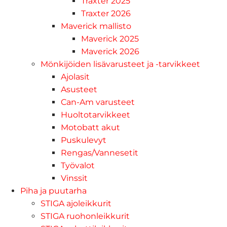
Traxter 2025
Traxter 2026
Maverick mallisto
Maverick 2025
Maverick 2026
Mönkijöiden lisävarusteet ja -tarvikkeet
Ajolasit
Asusteet
Can-Am varusteet
Huoltotarvikkeet
Motobatt akut
Puskulevyt
Rengas/Vannesetit
Työvalot
Vinssit
Piha ja puutarha
STIGA ajoleikkurit
STIGA ruohonleikkurit