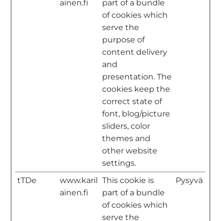
ainen.fi
part of a bundle
of cookies which
serve the
purpose of
content delivery
and
presentation. The
cookies keep the
correct state of
font, blog/picture
sliders, color
themes and
other website
settings.
tTDe
www.karil
This cookie is
Pysyvä
ainen.fi
part of a bundle
of cookies which
serve the