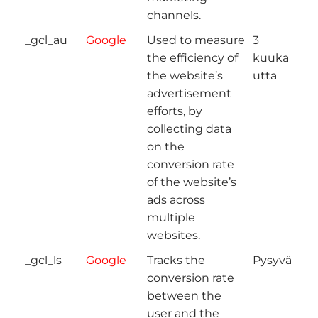
channels.
_gcl_au
Google
Used to measure
3
the efficiency of
kuuka
the website’s
utta
advertisement
efforts, by
collecting data
on the
conversion rate
of the website’s
ads across
multiple
websites.
_gcl_ls
Google
Tracks the
Pysyvä
conversion rate
between the
user and the