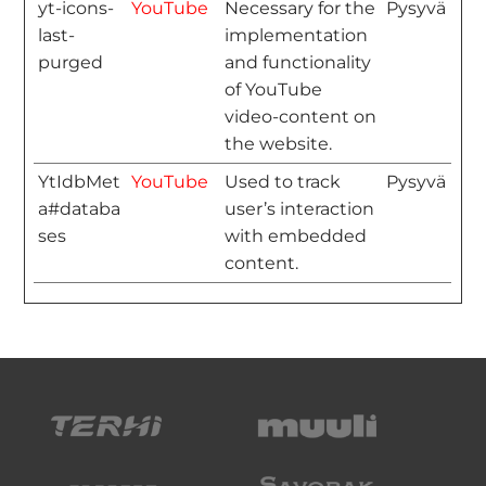
yt-icons-
YouTube
Necessary for the
Pysyvä
last-
implementation
purged
and functionality
of YouTube
video-content on
the website.
YtIdbMet
YouTube
Used to track
Pysyvä
a#databa
user’s interaction
ses
with embedded
content.