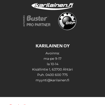
KARILAINEN OY
Avoinna:
ma-pe 9-17
la 10-14
Kisällintie 1, 63700 Ähtäri
Puh. 0400 600 775
myynti@karilainen.fi