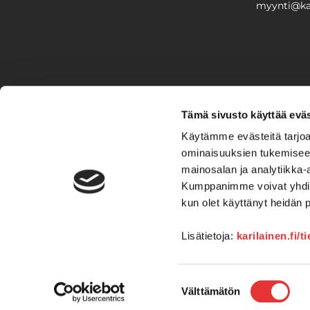
myynti@kar
PIHA & 
Tämä sivusto käyttää eväs
Stiga
Käytämme evästeitä tarjoa
ominaisuuksien tukemisee
VAIHTO
mainosalan ja analytiikka-
Kumppanimme voivat yhdistää 
Veneet
Kelkat ja m
kun olet käyttänyt heidän 
Lisätietoja:
karilainen.fi/t
Suostumuksen
Välttämätön
valinta