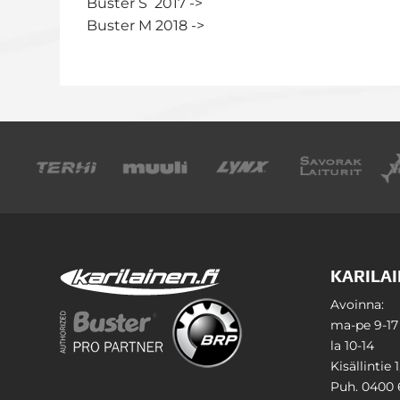
Buster S 2017 ->
Buster M 2018 ->
KARILAI
Avoinna:
ma-pe 9-17
la 10-14
Kisällintie 
Puh. 0400 