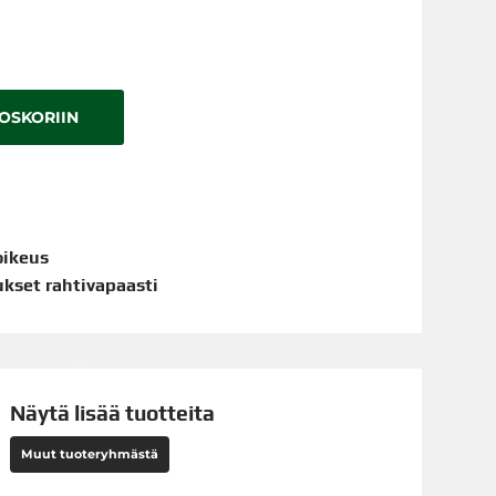
TOSKORIIN
oikeus
aukset rahtivapaasti
Näytä lisää tuotteita
Muut tuoteryhmästä