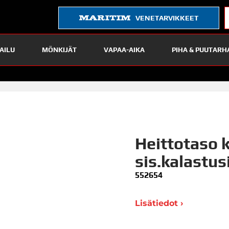
VENETARVIKKEET
AILU
MÖNKIJÄT
VAPAA-AIKA
PIHA & PUUTARH
Heittotaso 
sis.kalastus
552654
Lisätiedot ›