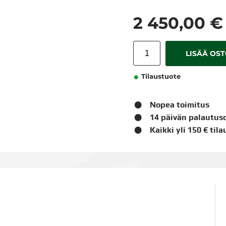
2 450,00 €
LISÄÄ OS
Tilaustuote
Nopea toimitus
14 päivän palautus
Kaikki yli 150 € til