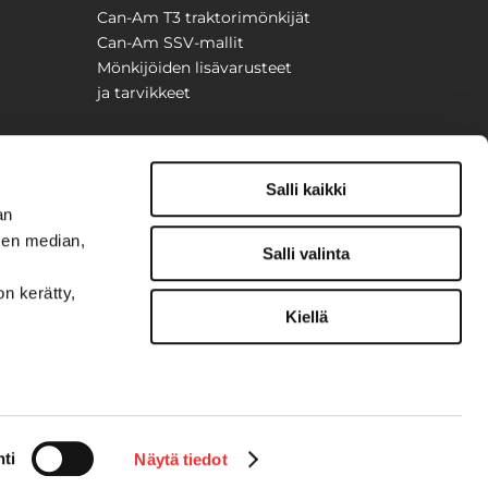
Can-Am T3 traktorimönkijät
Can-Am SSV-mallit
Mönkijöiden lisävarusteet
ja tarvikkeet
Salli kaikki
an
sen median,
Salli valinta
on kerätty,
Kiellä
t
ti
Näytä tiedot