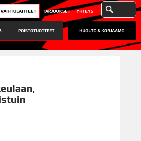
VAIHTOLAITTEET
TARJOUKSET
YHTEYS
A
POISTOTUOTTEET
HUOLTO & KORJAAMO
keulaan,
istuin