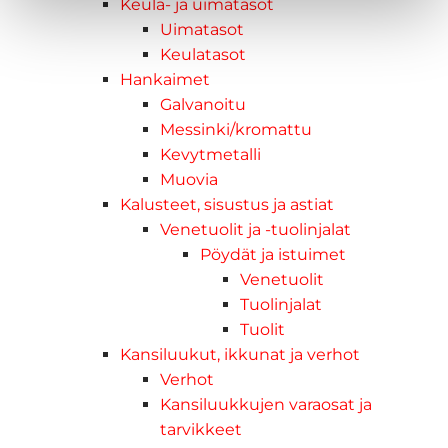
Keula- ja uimatasot
Uimatasot
Keulatasot
Hankaimet
Galvanoitu
Messinki/kromattu
Kevytmetalli
Muovia
Kalusteet, sisustus ja astiat
Venetuolit ja -tuolinjalat
Pöydät ja istuimet
Venetuolit
Tuolinjalat
Tuolit
Kansiluukut, ikkunat ja verhot
Verhot
Kansiluukkujen varaosat ja
tarvikkeet