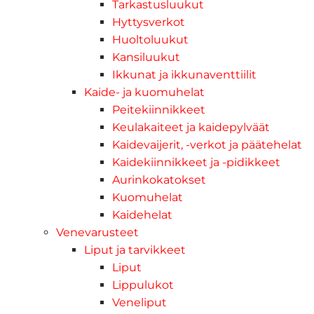
Tarkastusluukut
Hyttysverkot
Huoltoluukut
Kansiluukut
Ikkunat ja ikkunaventtiilit
Kaide- ja kuomuhelat
Peitekiinnikkeet
Keulakaiteet ja kaidepylväät
Kaidevaijerit, -verkot ja päätehelat
Kaidekiinnikkeet ja -pidikkeet
Aurinkokatokset
Kuomuhelat
Kaidehelat
Venevarusteet
Liput ja tarvikkeet
Liput
Lippulukot
Veneliput