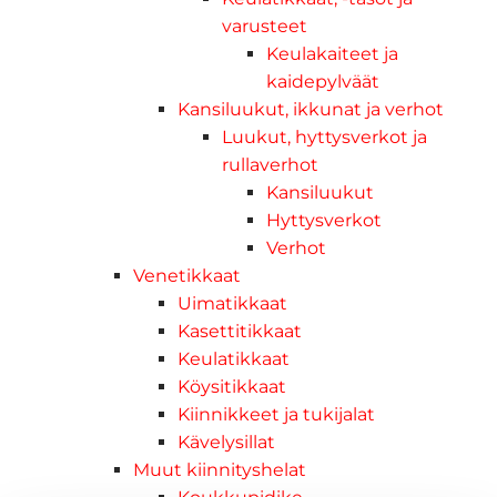
varusteet
Keulakaiteet ja
kaidepylväät
Kansiluukut, ikkunat ja verhot
Luukut, hyttysverkot ja
rullaverhot
Kansiluukut
Hyttysverkot
Verhot
Venetikkaat
Uimatikkaat
Kasettitikkaat
Keulatikkaat
Köysitikkaat
Kiinnikkeet ja tukijalat
Kävelysillat
Muut kiinnityshelat