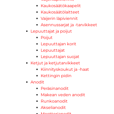
Kaukosäätökaapelit
Kaukosäätölaitteet
Vaijerin läpiviennit
Asennussarjat ja -tarvikkeet
Lepuuttajat ja poijut
Poijut
Lepuuttajan korit
Lepuuttajat
Lepuuttajan suojat
Ketjut ja ketjutarvikkeet
Kiinnityskoukut ja -haat
Kettingin pidin
Anodit
Peräsinanodit
Makean veden anodit
Runkoanodit
Akselianodit
Moottorianodit