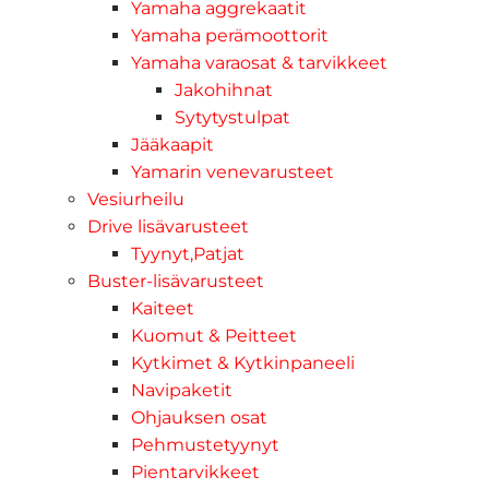
Yamaha aggrekaatit
Yamaha perämoottorit
Yamaha varaosat & tarvikkeet
Jakohihnat
Sytytystulpat
Jääkaapit
Yamarin venevarusteet
Vesiurheilu
Drive lisävarusteet
Tyynyt,Patjat
Buster-lisävarusteet
Kaiteet
Kuomut & Peitteet
Kytkimet & Kytkinpaneeli
Navipaketit
Ohjauksen osat
Pehmustetyynyt
Pientarvikkeet