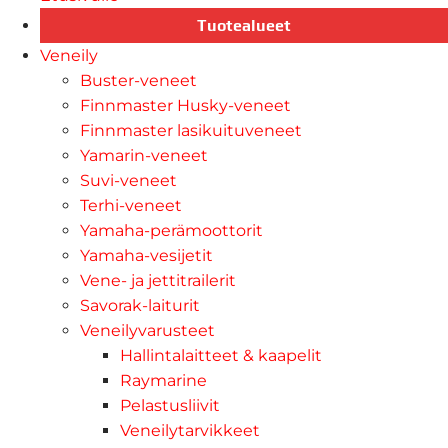
Tuotealueet
Veneily
Buster-veneet
Finnmaster Husky-veneet
Finnmaster lasikuituveneet
Yamarin-veneet
Suvi-veneet
Terhi-veneet
Yamaha-perämoottorit
Yamaha-vesijetit
Vene- ja jettitrailerit
Savorak-laiturit
Veneilyvarusteet
Hallintalaitteet & kaapelit
Raymarine
Pelastusliivit
Veneilytarvikkeet