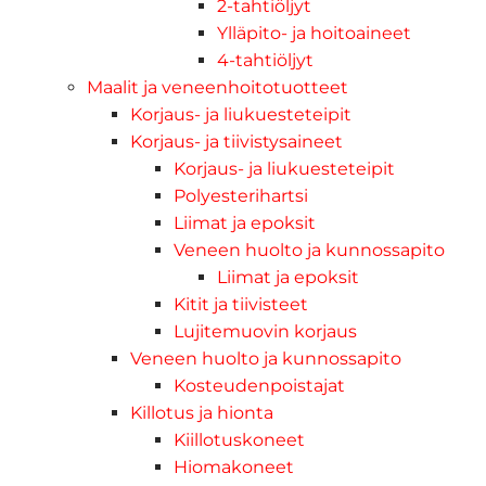
2-tahtiöljyt
Ylläpito- ja hoitoaineet
4-tahtiöljyt
Maalit ja veneenhoitotuotteet
Korjaus- ja liukuesteteipit
Korjaus- ja tiivistysaineet
Korjaus- ja liukuesteteipit
Polyesterihartsi
Liimat ja epoksit
Veneen huolto ja kunnossapito
Liimat ja epoksit
Kitit ja tiivisteet
Lujitemuovin korjaus
Veneen huolto ja kunnossapito
Kosteudenpoistajat
Killotus ja hionta
Kiillotuskoneet
Hiomakoneet