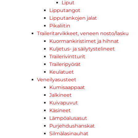
Liput
Lipputangot
Lipputankojen jalat
Pikaliitin
Traileritarvikkeet, veneen nosto/lasku
Kuormankiristimet ja hihnat
Kuljetus- ja säilytystelineet
Trailerivintturit
Traileripyörät
Keulatuet
Veneilyasusteet
Kumisaappaat
Jalkineet
Kuivapuvut
Käsineet
Lämpöalusasut
Purjehdushanskat
Silmälasinauhat