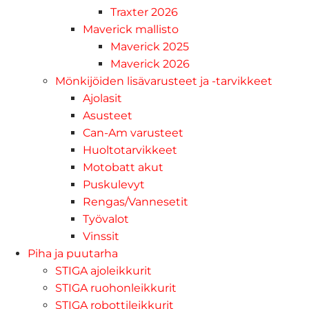
Traxter 2026
Maverick mallisto
Maverick 2025
Maverick 2026
Mönkijöiden lisävarusteet ja -tarvikkeet
Ajolasit
Asusteet
Can-Am varusteet
Huoltotarvikkeet
Motobatt akut
Puskulevyt
Rengas/Vannesetit
Työvalot
Vinssit
Piha ja puutarha
STIGA ajoleikkurit
STIGA ruohonleikkurit
STIGA robottileikkurit