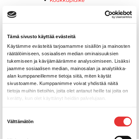
Koukkupidike
Pidike "clips", muovia
Lepuuttajan kiinnike
Tuulilasin kiinnike
Reuna-, köli-, törmäyslistat ja kansikate
Tämä sivusto käyttää evästeitä
Törmäyslista
Käytämme evästeitä tarjoamamme sisällön ja mainosten
Kansikate
räätälöimiseen, sosiaalisen median ominaisuuksien
Reuna- ja ikkunalistat
tukemiseen ja kävijämäärämme analysoimiseen. Lisäksi
Alumiinilistat
jaamme sosiaalisen median, mainosalan ja analytiikka-
Kävelysillat ja Taavetit
alan kumppaneillemme tietoja siitä, miten käytät
Kiinnitysvarret
sivustoamme. Kumppanimme voivat yhdistää näitä
SUP-laudan telineet
tietoja muihin tietoihin, joita olet antanut heille tai joita on
Kuljetusrampit
kerätty, kun olet käyttänyt heidän palvelujaan.
Askelmat
Kuljetusramppien tarvikkeet
Lisätietoja:
karilainen.fi/tietosuoja
Suostumuksen
Kädensija, metallia
Välttämätön
valinta
Taavetit
Venetuolit ja -tuolinjalat