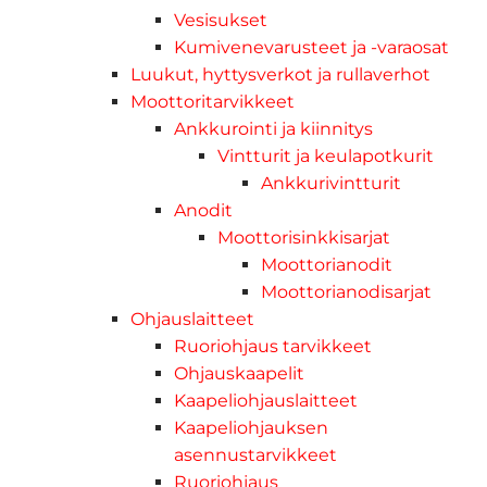
Vesisukset
Kumivenevarusteet ja -varaosat
Luukut, hyttysverkot ja rullaverhot
Moottoritarvikkeet
Ankkurointi ja kiinnitys
Vintturit ja keulapotkurit
Ankkurivintturit
Anodit
Moottorisinkkisarjat
Moottorianodit
Moottorianodisarjat
Ohjauslaitteet
Ruoriohjaus tarvikkeet
Ohjauskaapelit
Kaapeliohjauslaitteet
Kaapeliohjauksen
asennustarvikkeet
Ruoriohjaus