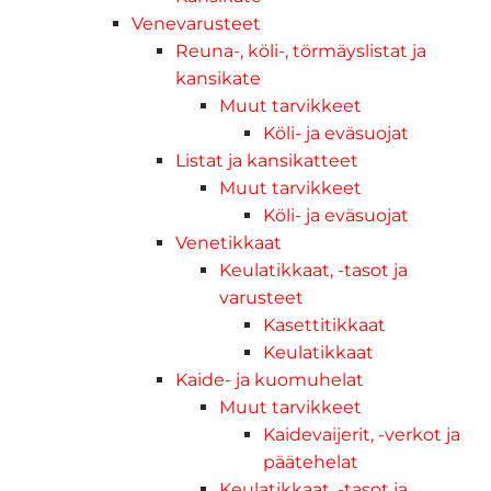
Venevarusteet
Reuna-, köli-, törmäyslistat ja
kansikate
Muut tarvikkeet
Köli- ja eväsuojat
Listat ja kansikatteet
Muut tarvikkeet
Köli- ja eväsuojat
Venetikkaat
Keulatikkaat, -tasot ja
varusteet
Kasettitikkaat
Keulatikkaat
Kaide- ja kuomuhelat
Muut tarvikkeet
Kaidevaijerit, -verkot ja
päätehelat
Keulatikkaat, -tasot ja