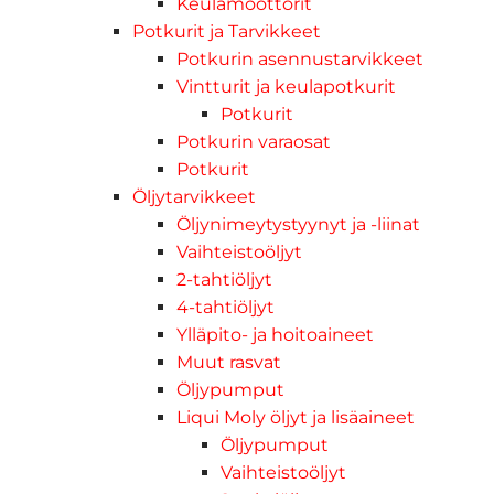
Keulamoottorit
Potkurit ja Tarvikkeet
Potkurin asennustarvikkeet
Vintturit ja keulapotkurit
Potkurit
Potkurin varaosat
Potkurit
Öljytarvikkeet
Öljynimeytystyynyt ja -liinat
Vaihteistoöljyt
2-tahtiöljyt
4-tahtiöljyt
Ylläpito- ja hoitoaineet
Muut rasvat
Öljypumput
Liqui Moly öljyt ja lisäaineet
Öljypumput
Vaihteistoöljyt