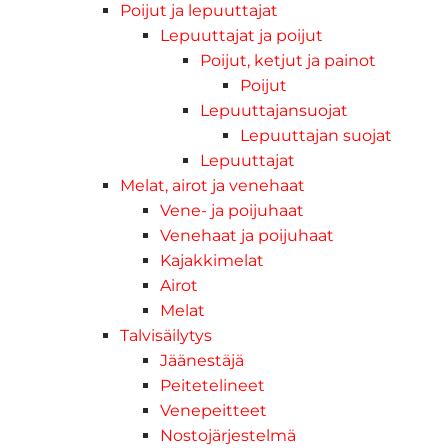
Poijut ja lepuuttajat
Lepuuttajat ja poijut
Poijut, ketjut ja painot
Poijut
Lepuuttajansuojat
Lepuuttajan suojat
Lepuuttajat
Melat, airot ja venehaat
Vene- ja poijuhaat
Venehaat ja poijuhaat
Kajakkimelat
Airot
Melat
Talvisäilytys
Jäänestäjä
Peitetelineet
Venepeitteet
Nostojärjestelmä