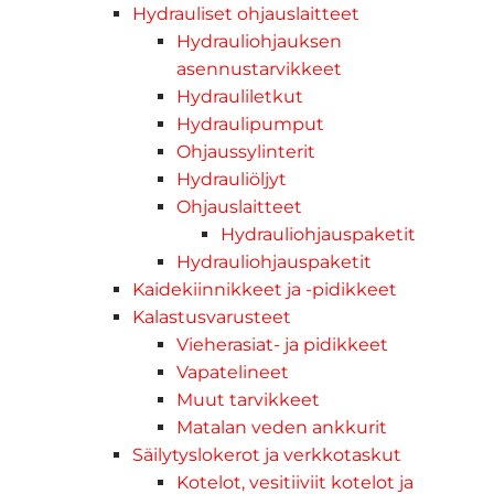
Hydrauliset ohjauslaitteet
Hydrauliohjauksen
asennustarvikkeet
Hydrauliletkut
Hydraulipumput
Ohjaussylinterit
Hydrauliöljyt
Ohjauslaitteet
Hydrauliohjauspaketit
Hydrauliohjauspaketit
Kaidekiinnikkeet ja -pidikkeet
Kalastusvarusteet
Vieherasiat- ja pidikkeet
Vapatelineet
Muut tarvikkeet
Matalan veden ankkurit
Säilytyslokerot ja verkkotaskut
Kotelot, vesitiiviit kotelot ja