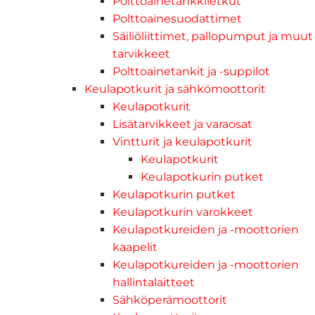
Polttoainetankkiletkut
Polttoainesuodattimet
Säiliöliittimet, pallopumput ja muut
tarvikkeet
Polttoainetankit ja -suppilot
Keulapotkurit ja sähkömoottorit
Keulapotkurit
Lisätarvikkeet ja varaosat
Vintturit ja keulapotkurit
Keulapotkurit
Keulapotkurin putket
Keulapotkurin putket
Keulapotkurin varokkeet
Keulapotkureiden ja -moottorien
kaapelit
Keulapotkureiden ja -moottorien
hallintalaitteet
Sähköperämoottorit