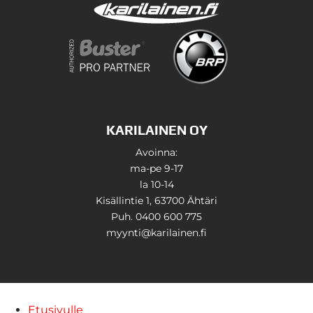
KARILAINEN OY
Avoinna:
ma-pe 9-17
la 10-14
Kisällintie 1, 63700 Ähtäri
Puh. 0400 600 775
myynti@karilainen.fi
Etusivulle