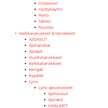
Crossover
Hyötykäyttö
Reitti
Sähkö
Nuoriso
Kelkkavarusteet & tarvikkeet
AJOASUT
Ajohanskat
Ajolasit
Huoltotarvikkeet
Kelkkatarvikkeet
Kengät
Kypärät
Lynx
Lynx ajovarusteet
Ajohousut
Ajotakit
HAALARIT