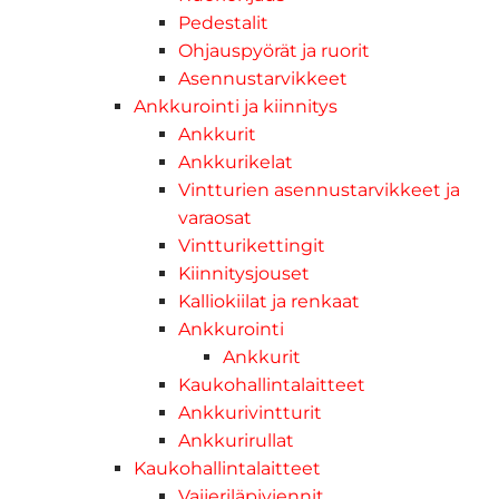
Pedestalit
Ohjauspyörät ja ruorit
Asennustarvikkeet
Ankkurointi ja kiinnitys
Ankkurit
Ankkurikelat
Vintturien asennustarvikkeet ja
varaosat
Vintturikettingit
Kiinnitysjouset
Kalliokiilat ja renkaat
Ankkurointi
Ankkurit
Kaukohallintalaitteet
Ankkurivintturit
Ankkurirullat
Kaukohallintalaitteet
Vaijeriläpiviennit