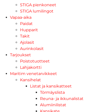
STIGA pienkoneet
STIGA lumilingot
Vapaa-aika
Paidat
Hupparit
Takit
Ajolasit
Aurinkolasit
Tarjoukset
Poistotuotteet
Lahjakortti
Maritim venetarvikkeet
Kansihelat
Listat ja kansikatteet
Törmäyslista
Reuna- ja ikkunalistat
Alumiinilistat
Kansikate