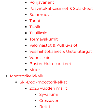
Pohjavanerit
Päävirtakatkaisimet & Sulakkeet
Solumuovit
Tarrat
Tuolit
Tuulilasit
Törmäyskumit
Valomastot & Kulkuvalot
Vesihiihtokaaret & Uistelutargat
Veneistuin
Buster Hoitotuotteet
Muut
Moottorikelkkailu
Ski-Doo -moottorikelkat
2026 vuoden mallit
Syvä lumi
Crossover
Reitti