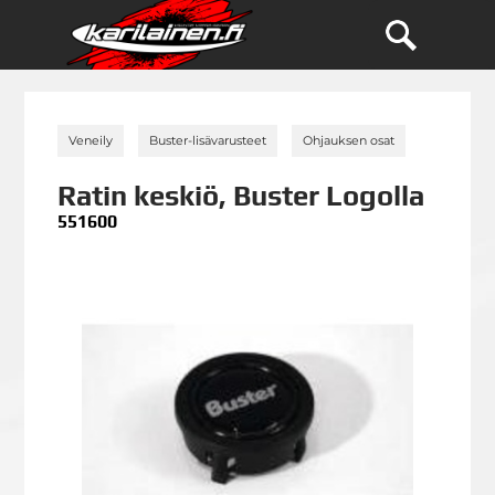
»
»
»
Veneily
Buster-lisävarusteet
Ohjauksen osat
Ratin keskiö, Buster Logolla
551600