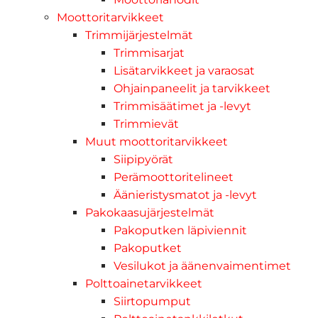
Moottoritarvikkeet
Trimmijärjestelmät
Trimmisarjat
Lisätarvikkeet ja varaosat
Ohjainpaneelit ja tarvikkeet
Trimmisäätimet ja -levyt
Trimmievät
Muut moottoritarvikkeet
Siipipyörät
Perämoottoritelineet
Äänieristysmatot ja -levyt
Pakokaasujärjestelmät
Pakoputken läpiviennit
Pakoputket
Vesilukot ja äänenvaimentimet
Polttoainetarvikkeet
Siirtopumput