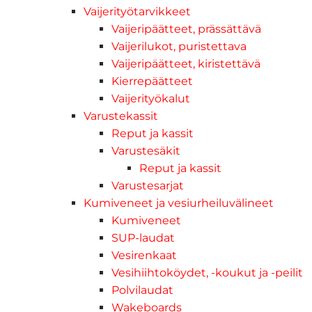
Vaijerityötarvikkeet
Vaijeripäätteet, prässättävä
Vaijerilukot, puristettava
Vaijeripäätteet, kiristettävä
Kierrepäätteet
Vaijerityökalut
Varustekassit
Reput ja kassit
Varustesäkit
Reput ja kassit
Varustesarjat
Kumiveneet ja vesiurheiluvälineet
Kumiveneet
SUP-laudat
Vesirenkaat
Vesihiihtoköydet, -koukut ja -peilit
Polvilaudat
Wakeboards